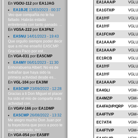
EA1AAA/P
VGLU
En
VGOU-112
por
EA1JAG
EA1BJE
13/03/2023 - 00:37
EA1GTX/P
VGLU
Veo que compañía no te ha
EA1IYF
VGLU
faltado. Habrás estado
entretenido con tanto ganado. ...
EA1IYF
VGLU
En
VGSA-222
por
EA3FNZ
EA1FCH/P
VGLU
EA5NU
14/01/2023 - 19:43
Que orgullo siempre poder decir
EA1AAA/P
VGLU
que a mí me enseñó EA5CMP.
EA1AAA/P
VGLU
Gracias Paco por est...
En
VGA-031
por
EA5CMP
EC1RCB
VGLU
EA4MY
06/01/2023 - 11:30
EA1IYF
VGLU
Enhorabuena Albert. No es de
extrañar que haya sido la
EA1IYF
VGLU
primera actividad desde es...
En
VGL-104
por
EA3IW
EA1AAA/P
VGLU
EA5CMP
23/09/2022 - 12:28
EA4GLI
VGM-
Gracias a ti Don Miguel el placer
EA4MZ/P
VGM-
ha sido el mío de compartir esta
actividad con ...
EA4FAD/P/QRP
VGM-
En
VGAV-166
por
EA1DMP
EA4FTV/P
VGM-
EA5CMP
26/08/2022 - 13:32
Me alegro mucho Don Juan por
EC7AT/4
VGM-
tu trayectoria que poco a poco te
vas superando, incl...
EA4FTV/P
VGM-
En
VGA-054
por
EA5IFF