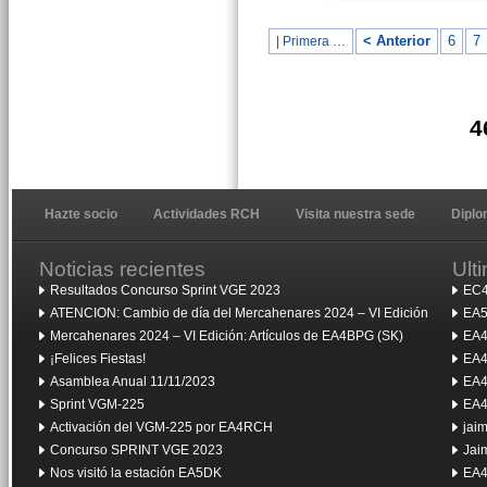
< Anterior
6
7
| Primera …
4
Hazte socio
Actividades RCH
Visita nuestra sede
Dipl
Noticias recientes
Ult
Resultados Concurso Sprint VGE 2023
EC4
ATENCION: Cambio de día del Mercahenares 2024 – VI Edición
EA5
Mercahenares 2024 – VI Edición: Artículos de EA4BPG (SK)
EA4
¡Felices Fiestas!
EA4
Asamblea Anual 11/11/2023
EA4
Sprint VGM-225
EA4
Activación del VGM-225 por EA4RCH
jai
Concurso SPRINT VGE 2023
Jai
Nos visitó la estación EA5DK
EA4