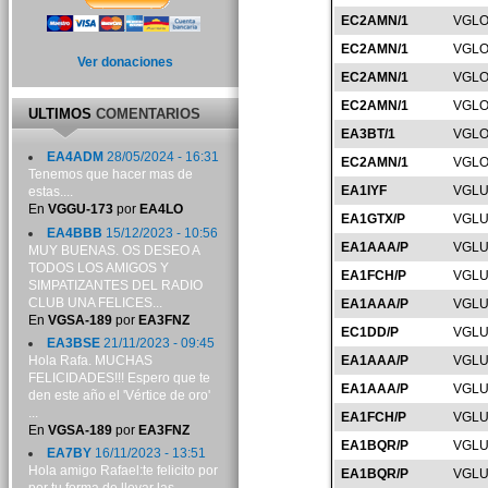
EC2AMN/1
VGLO
EC2AMN/1
VGLO
Ver donaciones
EC2AMN/1
VGLO
EC2AMN/1
VGLO
ULTIMOS
COMENTARIOS
EA3BT/1
VGLO
EA4ADM
28/05/2024 - 16:31
EC2AMN/1
VGLO
Tenemos que hacer mas de
EA1IYF
VGLU
estas....
En
VGGU-173
por
EA4LO
EA1GTX/P
VGLU
EA4BBB
15/12/2023 - 10:56
EA1AAA/P
VGLU
MUY BUENAS. OS DESEO A
TODOS LOS AMIGOS Y
EA1FCH/P
VGLU
SIMPATIZANTES DEL RADIO
CLUB UNA FELICES...
EA1AAA/P
VGLU
En
VGSA-189
por
EA3FNZ
EC1DD/P
VGLU
EA3BSE
21/11/2023 - 09:45
Hola Rafa. MUCHAS
EA1AAA/P
VGLU
FELICIDADES!!! Espero que te
EA1AAA/P
VGLU
den este año el 'Vértice de oro'
...
EA1FCH/P
VGLU
En
VGSA-189
por
EA3FNZ
EA1BQR/P
VGLU
EA7BY
16/11/2023 - 13:51
Hola amigo Rafael:te felicito por
EA1BQR/P
VGLU