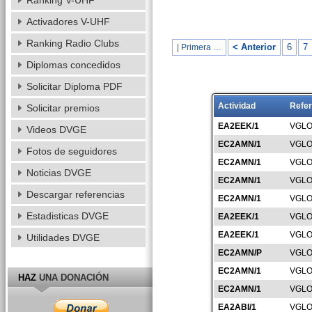
Ranking V-UHF
Activadores V-UHF
Ranking Radio Clubs
< Anterior
6
7
| Primera …
Diplomas concedidos
Solicitar Diploma PDF
Actividad
Refer
Solicitar premios
EA2EEK/1
VGLO
Videos DVGE
EC2AMN/1
VGLO
Fotos de seguidores
EC2AMN/1
VGLO
Noticias DVGE
EC2AMN/1
VGLO
Descargar referencias
EC2AMN/1
VGLO
Estadisticas DVGE
EA2EEK/1
VGLO
EA2EEK/1
VGLO
Utilidades DVGE
EC2AMN/P
VGLO
EC2AMN/1
VGLO
HAZ
UNA DONACIÓN
EC2AMN/1
VGLO
EA2ABI/1
VGLO