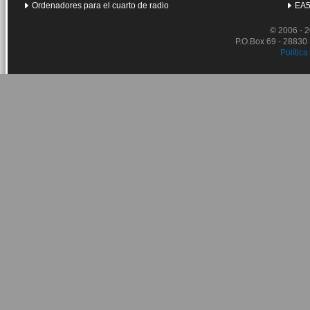
Ordenadores para el cuarto de radio
EA5
© 2006 - 
P.O.Box 69 - 28830
Política