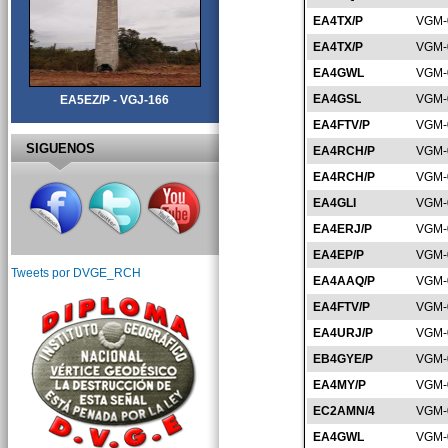
EA4TX/P
VGM-
EA4TX/P
VGM-
EA4GWL
VGM-
EA4GSL
VGM-
EA5EZ/P - VGJ-166
EA4FTV/P
VGM-
SIGUENOS
EA4RCH/P
VGM-
EA4RCH/P
VGM-
EA4GLI
VGM-
EA4ERJ/P
VGM-
EA4EP/P
VGM-
Tweets por DVGE_RCH
EA4AAQ/P
VGM-
EA4FTV/P
VGM-
EA4URJ/P
VGM-
EB4GYE/P
VGM-
EA4MY/P
VGM-
EC2AMN/4
VGM-
EA4GWL
VGM-