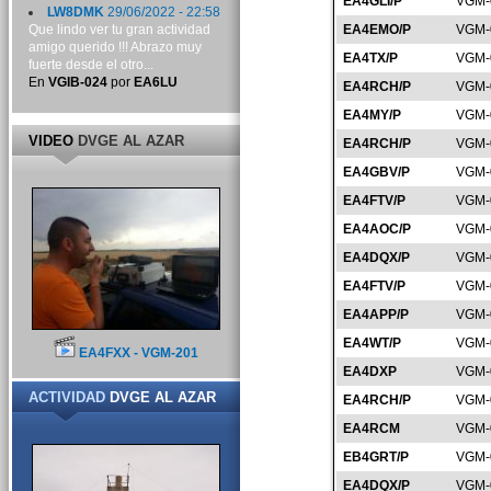
EA4GLI/P
VGM-
LW8DMK
29/06/2022 - 22:58
Que lindo ver tu gran actividad
EA4EMO/P
VGM-
amigo querido !!! Abrazo muy
EA4TX/P
VGM-
fuerte desde el otro...
En
VGIB-024
por
EA6LU
EA4RCH/P
VGM-
EA4MY/P
VGM-
VIDEO
DVGE AL AZAR
EA4RCH/P
VGM-
EA4GBV/P
VGM-
EA4FTV/P
VGM-
EA4AOC/P
VGM-
EA4DQX/P
VGM-
EA4FTV/P
VGM-
EA4APP/P
VGM-
EA4WT/P
VGM-
EA4FXX - VGM-201
EA4DXP
VGM-
ACTIVIDAD
DVGE AL AZAR
EA4RCH/P
VGM-
EA4RCM
VGM-
EB4GRT/P
VGM-
EA4DQX/P
VGM-