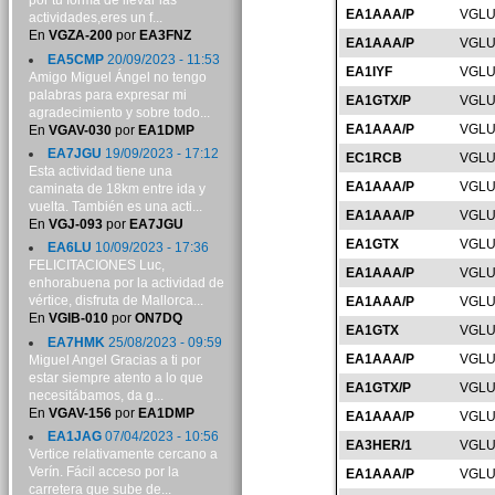
por tu forma de llevar las
EA1AAA/P
VGLU
actividades,eres un f...
En
VGZA-200
por
EA3FNZ
EA1AAA/P
VGLU
EA5CMP
20/09/2023 - 11:53
EA1IYF
VGLU
Amigo Miguel Ángel no tengo
palabras para expresar mi
EA1GTX/P
VGLU
agradecimiento y sobre todo...
EA1AAA/P
VGLU
En
VGAV-030
por
EA1DMP
EA7JGU
19/09/2023 - 17:12
EC1RCB
VGLU
Esta actividad tiene una
EA1AAA/P
VGLU
caminata de 18km entre ida y
vuelta. También es una acti...
EA1AAA/P
VGLU
En
VGJ-093
por
EA7JGU
EA1GTX
VGLU
EA6LU
10/09/2023 - 17:36
FELICITACIONES Luc,
EA1AAA/P
VGLU
enhorabuena por la actividad de
vértice, disfruta de Mallorca...
EA1AAA/P
VGLU
En
VGIB-010
por
ON7DQ
EA1GTX
VGLU
EA7HMK
25/08/2023 - 09:59
EA1AAA/P
VGLU
Miguel Angel Gracias a ti por
estar siempre atento a lo que
EA1GTX/P
VGLU
necesitábamos, da g...
En
VGAV-156
por
EA1DMP
EA1AAA/P
VGLU
EA1JAG
07/04/2023 - 10:56
EA3HER/1
VGLU
Vertice relativamente cercano a
Verín. Fácil acceso por la
EA1AAA/P
VGLU
carretera que sube de...