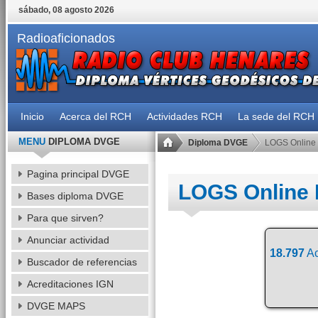
sábado, 08 agosto 2026
Radioaficionados
Inicio
Acerca del RCH
Actividades RCH
La sede del RCH
MENU
DIPLOMA DVGE
Diploma DVGE
LOGS Online
Pagina principal DVGE
LOGS Online
Bases diploma DVGE
Para que sirven?
Anunciar actividad
18.797
Ac
Buscador de referencias
Acreditaciones IGN
DVGE MAPS