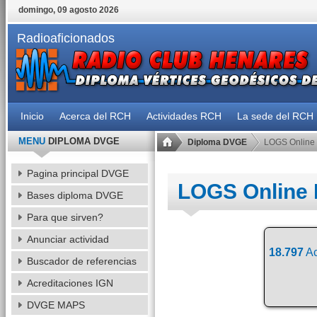
domingo, 09 agosto 2026
Radioaficionados
Inicio
Acerca del RCH
Actividades RCH
La sede del RCH
MENU
DIPLOMA DVGE
Diploma DVGE
LOGS Online
Pagina principal DVGE
LOGS Online
Bases diploma DVGE
Para que sirven?
Anunciar actividad
18.797
Ac
Buscador de referencias
Acreditaciones IGN
DVGE MAPS