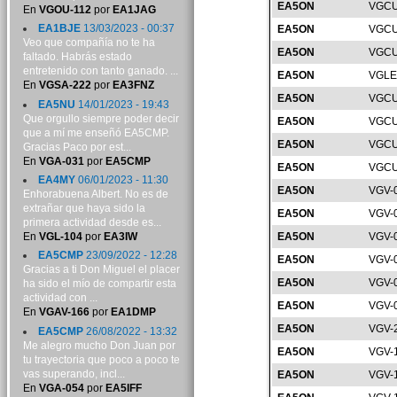
EA5ON
VGCU
En
VGOU-112
por
EA1JAG
EA1BJE
13/03/2023 - 00:37
EA5ON
VGCU
Veo que compañía no te ha
EA5ON
VGCU
faltado. Habrás estado
entretenido con tanto ganado. ...
EA5ON
VGLE
En
VGSA-222
por
EA3FNZ
EA5ON
VGCU
EA5NU
14/01/2023 - 19:43
Que orgullo siempre poder decir
EA5ON
VGCU
que a mí me enseñó EA5CMP.
EA5ON
VGCU
Gracias Paco por est...
En
VGA-031
por
EA5CMP
EA5ON
VGCU
EA4MY
06/01/2023 - 11:30
EA5ON
VGV-
Enhorabuena Albert. No es de
extrañar que haya sido la
EA5ON
VGV-
primera actividad desde es...
En
VGL-104
por
EA3IW
EA5ON
VGV-
EA5CMP
23/09/2022 - 12:28
EA5ON
VGV-
Gracias a ti Don Miguel el placer
EA5ON
VGV-
ha sido el mío de compartir esta
actividad con ...
EA5ON
VGV-
En
VGAV-166
por
EA1DMP
EA5ON
VGV-
EA5CMP
26/08/2022 - 13:32
Me alegro mucho Don Juan por
EA5ON
VGV-
tu trayectoria que poco a poco te
vas superando, incl...
EA5ON
VGV-
En
VGA-054
por
EA5IFF