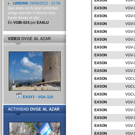
EA5ON
VGV-
LW8DMK
29/06/2022 - 22:58
Que lindo ver tu gran actividad
EA5ON
VGV-
amigo querido !!! Abrazo muy
EA5ON
VGV-
fuerte desde el otro...
En
VGIB-024
por
EA6LU
EA5ON
VGV-
EA5ON
VGV-
VIDEO
DVGE AL AZAR
EA5ON
VGV-
EA5ON
VGV-
EA5ON
VGV-
EA5ON
VGV-
EA5ON
VGV-
EA5ON
VGCU
EA5ON
VGCU
EA5ON
VGCU
EA5XY - VGA-110
EA5ON
VGV-
ACTIVIDAD
DVGE AL AZAR
EA5ON
VGV-
EA5ON
VGV-
EA5ON
VGV-
EA5ON
VGV-