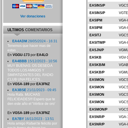
EA5INS/P
VGCS
EA5INS/P
VGTE
Ver donaciones
EA5IPM
VGA-
EA5IPM
VGA-
ULTIMOS
COMENTARIOS
EA5ITJ
VGCS
EA4ADM
28/05/2024 - 16:31
EA5ITW/P
VGA-
Tenemos que hacer mas de
EA5JN/P
VGMU
estas....
En
VGGU-173
por
EA4LO
EA5KB
VGV-
EA4BBB
15/12/2023 - 10:56
EA5KB/M
VGAB
MUY BUENAS. OS DESEO A
TODOS LOS AMIGOS Y
EA5KB/P
VGMU
SIMPATIZANTES DEL RADIO
CLUB UNA FELICES...
EA5MON
VGCS
En
VGSA-189
por
EA3FNZ
EA5MON
VGCS
EA3BSE
21/11/2023 - 09:45
Hola Rafa. MUCHAS
EA5MON
VGCS
FELICIDADES!!! Espero que te
EA5MON
VGCS
den este año el 'Vértice de oro'
...
EA5MON/P
VGCS
En
VGSA-189
por
EA3FNZ
EA5NR/P
VGA-
EA7BY
16/11/2023 - 13:51
Hola amigo Rafael:te felicito por
EA5NR/P
VGA-