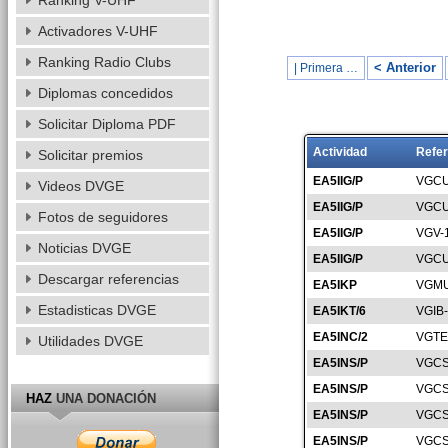
Ranking V-UHF
Activadores V-UHF
Ranking Radio Clubs
< Anterior
| Primera …
Diplomas concedidos
Solicitar Diploma PDF
Actividad
Refer
Solicitar premios
EA5IIG/P
VGCU
Videos DVGE
EA5IIG/P
VGCU
Fotos de seguidores
EA5IIG/P
VGV-
Noticias DVGE
EA5IIG/P
VGCU
Descargar referencias
EA5IKP
VGMU
Estadisticas DVGE
EA5IKT/6
VGIB
EA5INC/2
VGTE
Utilidades DVGE
EA5INS/P
VGCS
EA5INS/P
VGCS
HAZ
UNA DONACIÓN
EA5INS/P
VGCS
EA5INS/P
VGCS