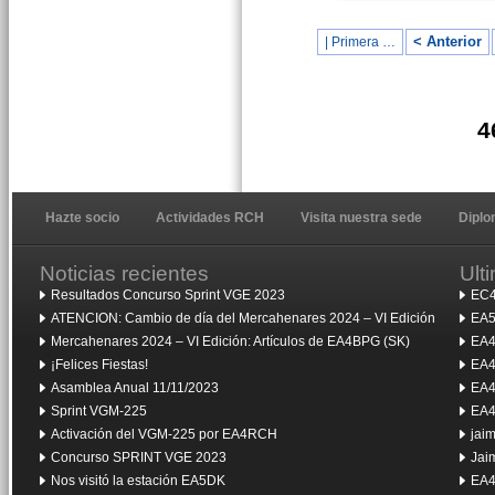
< Anterior
| Primera …
4
Hazte socio
Actividades RCH
Visita nuestra sede
Dipl
Noticias recientes
Ult
Resultados Concurso Sprint VGE 2023
EC4
ATENCION: Cambio de día del Mercahenares 2024 – VI Edición
EA5
Mercahenares 2024 – VI Edición: Artículos de EA4BPG (SK)
EA4
¡Felices Fiestas!
EA4
Asamblea Anual 11/11/2023
EA4
Sprint VGM-225
EA4
Activación del VGM-225 por EA4RCH
jai
Concurso SPRINT VGE 2023
Jai
Nos visitó la estación EA5DK
EA4