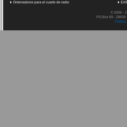
Ordenadores para el cuarto de radio
EA5
© 2006 - 
P.O.Box 69 - 28830
Política