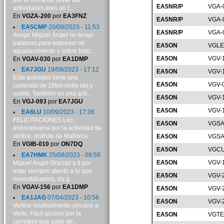
por tu forma de llevar las
EA5NR/P
VGA-
actividades,eres un f...
En
VGZA-200
por
EA3FNZ
EA5NR/P
VGA-
EA5CMP
20/09/2023 - 11:53
EA5NR/P
VGA-
Amigo Miguel Ángel no tengo
palabras para expresar mi
EA5ON
VGLE
agradecimiento y sobre todo...
EA5ON
VGV-
En
VGAV-030
por
EA1DMP
EA7JGU
19/09/2023 - 17:12
EA5ON
VGV-
Esta actividad tiene una
EA5ON
VGV-
caminata de 18km entre ida y
vuelta. También es una acti...
EA5ON
VGV-
En
VGJ-093
por
EA7JGU
EA5ON
VGV-
EA6LU
10/09/2023 - 17:36
FELICITACIONES Luc,
EA5ON
VGSA
enhorabuena por la actividad de
vértice, disfruta de Mallorca...
EA5ON
VGSA
En
VGIB-010
por
ON7DQ
EA5ON
VGCU
EA7HMK
25/08/2023 - 09:59
EA5ON
VGV-
Miguel Angel Gracias a ti por
estar siempre atento a lo que
EA5ON
VGV-
necesitábamos, da g...
En
VGAV-156
por
EA1DMP
EA5ON
VGV-
EA1JAG
07/04/2023 - 10:56
EA5ON
VGV-
Vertice relativamente cercano a
Verín. Fácil acceso por la
EA5ON
VGTE
carretera que sube de...