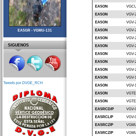
EA5ON
VGCU
EA5ON
VGV-
EA5ON
VGV-
EA5ON
VGV-
EA5GR - VGMU-131
EA5ON
VGV-
SIGUENOS
EA5ON
VGV-
EA5ON
VGV-
EA5ON
VGV-
EA5ON
VGV-
EA5ON
VGV-
Tweets por DVGE_RCH
EA5ON
VGV-
EA5ON
VGTE
EA5ON
VGTE
EA5RCD/P
VGV-
EA5RCL/P
VGV-
EA5RCZ/P
VGMU
EA5RCZ/P
VGMU