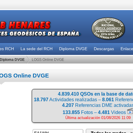
des RCH
La sede del RCH
Diploma DVGE
Descargas
Enlac
Diploma DVGE
LOGS Online DVGE
OGS Online DVGE
4.839.410 QSOs en la base de da
18.797
Actividades realizadas –
8.061
Referenc
4.207
Referencias DME activada
133.855
Fotos –
4.481
Videos
Última actualización 01/08/2026 11:09