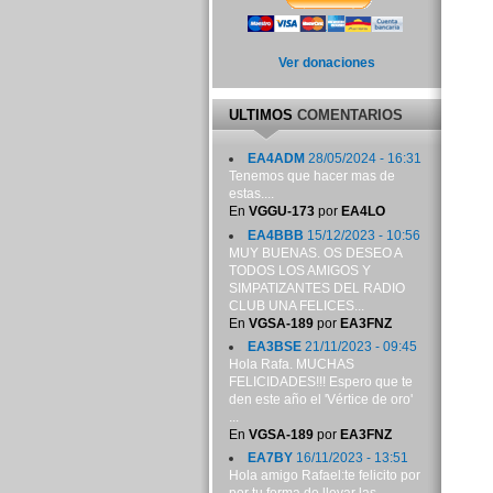
Ver donaciones
ULTIMOS
COMENTARIOS
EA4ADM
28/05/2024 - 16:31
Tenemos que hacer mas de
estas....
En
VGGU-173
por
EA4LO
EA4BBB
15/12/2023 - 10:56
MUY BUENAS. OS DESEO A
TODOS LOS AMIGOS Y
SIMPATIZANTES DEL RADIO
CLUB UNA FELICES...
En
VGSA-189
por
EA3FNZ
EA3BSE
21/11/2023 - 09:45
Hola Rafa. MUCHAS
FELICIDADES!!! Espero que te
den este año el 'Vértice de oro'
...
En
VGSA-189
por
EA3FNZ
EA7BY
16/11/2023 - 13:51
Hola amigo Rafael:te felicito por