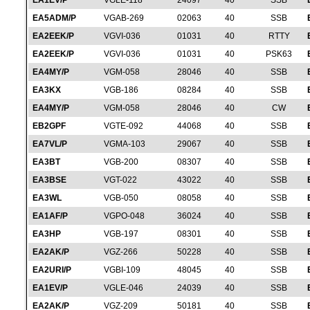
EA1EV/P
VGLE-118
24097
40
SSB
EA5ADM/P
VGAB-269
02063
40
SSB
EA2EEK/P
VGVI-036
01031
40
RTTY
EA2EEK/P
VGVI-036
01031
40
PSK63
EA4MY/P
VGM-058
28046
40
SSB
EA3KX
VGB-186
08284
40
SSB
EA4MY/P
VGM-058
28046
40
CW
EB2GPF
VGTE-092
44068
40
SSB
EA7VL/P
VGMA-103
29067
40
SSB
EA3BT
VGB-200
08307
40
SSB
EA3BSE
VGT-022
43022
40
SSB
EA3WL
VGB-050
08058
40
SSB
EA1AF/P
VGPO-048
36024
40
SSB
EA3HP
VGB-197
08301
40
SSB
EA2AK/P
VGZ-266
50228
40
SSB
EA2URI/P
VGBI-109
48045
40
SSB
EA1EV/P
VGLE-046
24039
40
SSB
EA2AK/P
VGZ-209
50181
40
SSB