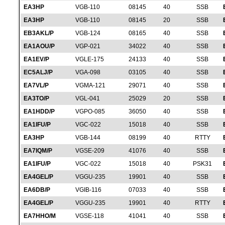
EA3HP
VGB-110
08145
40
SSB
EA3HP
VGB-110
08145
20
SSB
EB3AKL/P
VGB-124
08165
40
SSB
EA1AOU/P
VGP-021
34022
40
SSB
EA1EV/P
VGLE-175
24133
40
SSB
EC5ALJ/P
VGA-098
03105
40
SSB
EA7VL/P
VGMA-121
29071
40
SSB
EA3TO/P
VGL-041
25029
20
SSB
EA1HDD/P
VGPO-085
36050
40
SSB
EA1IFU/P
VGC-022
15018
40
SSB
EA3HP
VGB-144
08199
40
RTTY
EA7IQM/P
VGSE-209
41076
40
SSB
EA1IFU/P
VGC-022
15018
40
PSK31
EA4GEL/P
VGGU-235
19901
40
SSB
EA6DB/P
VGIB-116
07033
40
SSB
EA4GEL/P
VGGU-235
19901
40
RTTY
EA7HHO/M
VGSE-118
41041
40
SSB