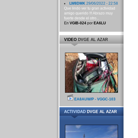
LW8DMK
29/06/2022 - 22:58
Que lindo ver tu gran actividad
amigo querido !!! Abrazo muy
fuerte desde el otro...
En
VGIB-024
por
EA6LU
VIDEO
DVGE AL AZAR
EA8AUW/P - VGGC-103
ACTIVIDAD
DVGE AL AZAR