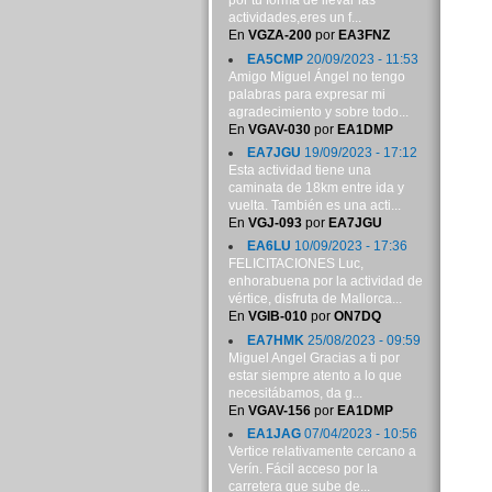
por tu forma de llevar las
actividades,eres un f...
En
VGZA-200
por
EA3FNZ
EA5CMP
20/09/2023 - 11:53
Amigo Miguel Ángel no tengo
palabras para expresar mi
agradecimiento y sobre todo...
En
VGAV-030
por
EA1DMP
EA7JGU
19/09/2023 - 17:12
Esta actividad tiene una
caminata de 18km entre ida y
vuelta. También es una acti...
En
VGJ-093
por
EA7JGU
EA6LU
10/09/2023 - 17:36
FELICITACIONES Luc,
enhorabuena por la actividad de
vértice, disfruta de Mallorca...
En
VGIB-010
por
ON7DQ
EA7HMK
25/08/2023 - 09:59
Miguel Angel Gracias a ti por
estar siempre atento a lo que
necesitábamos, da g...
En
VGAV-156
por
EA1DMP
EA1JAG
07/04/2023 - 10:56
Vertice relativamente cercano a
Verín. Fácil acceso por la
carretera que sube de...