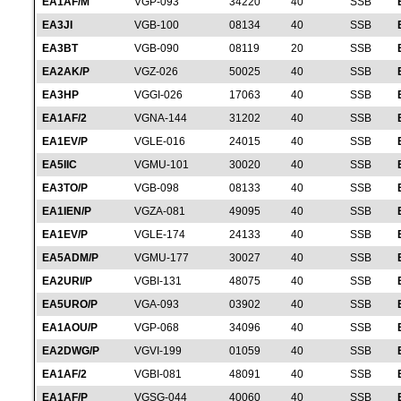
EA1AF/M
VGP-093
34220
40
SSB
EA3JI
VGB-100
08134
40
SSB
EA3BT
VGB-090
08119
20
SSB
EA2AK/P
VGZ-026
50025
40
SSB
EA3HP
VGGI-026
17063
40
SSB
EA1AF/2
VGNA-144
31202
40
SSB
EA1EV/P
VGLE-016
24015
40
SSB
EA5IIC
VGMU-101
30020
40
SSB
EA3TO/P
VGB-098
08133
40
SSB
EA1IEN/P
VGZA-081
49095
40
SSB
EA1EV/P
VGLE-174
24133
40
SSB
EA5ADM/P
VGMU-177
30027
40
SSB
EA2URI/P
VGBI-131
48075
40
SSB
EA5URO/P
VGA-093
03902
40
SSB
EA1AOU/P
VGP-068
34096
40
SSB
EA2DWG/P
VGVI-199
01059
40
SSB
EA1AF/2
VGBI-081
48091
40
SSB
EA1AF/P
VGSG-044
40060
40
SSB