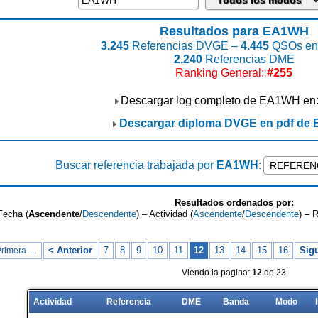
Resultados para EA1WH
3.245
Referencias DVGE –
4.445
QSOs enc
2.240
Referencias DME
Ranking General:
#255
Descargar log completo de EA1WH en
Descargar diploma DVGE en pdf de
Buscar referencia trabajada por
EA1WH
:
Resultados ordenados por:
Fecha (
Ascendente
/
Descendente
) – Actividad (
Ascendente
/
Descendente
) – 
< Anterior
7
8
9
10
11
12
13
14
15
16
Sigu
Primera …
Viendo la pagina:
12
de 23
Actividad
Referencia
DME
Banda
Modo