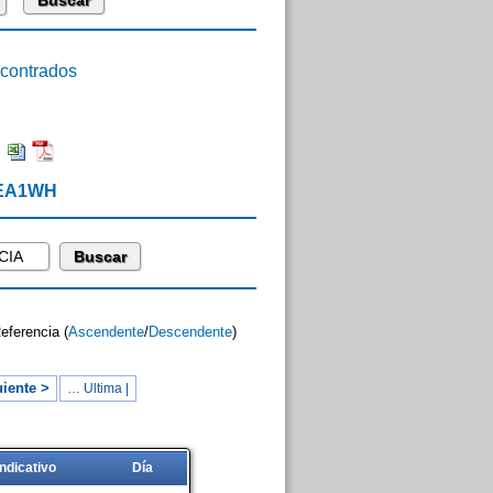
ontrados
:
 EA1WH
Referencia (
Ascendente
/
Descendente
)
iente >
… Ultima |
Indicativo
Día