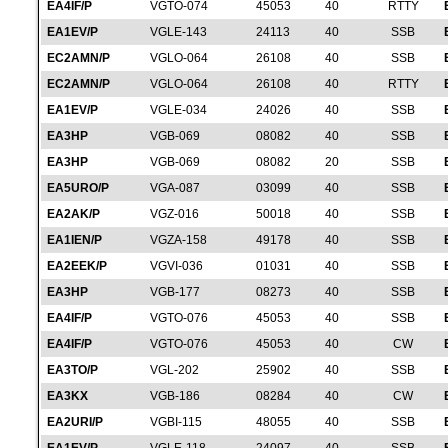
EA4IF/P
VGTO-074
45053
40
RTTY
EA1EV/P
VGLE-143
24113
40
SSB
EC2AMN/P
VGLO-064
26108
40
SSB
EC2AMN/P
VGLO-064
26108
40
RTTY
EA1EV/P
VGLE-034
24026
40
SSB
EA3HP
VGB-069
08082
40
SSB
EA3HP
VGB-069
08082
20
SSB
EA5URO/P
VGA-087
03099
40
SSB
EA2AK/P
VGZ-016
50018
40
SSB
EA1IEN/P
VGZA-158
49178
40
SSB
EA2EEK/P
VGVI-036
01031
40
SSB
EA3HP
VGB-177
08273
40
SSB
EA4IF/P
VGTO-076
45053
40
SSB
EA4IF/P
VGTO-076
45053
40
CW
EA3TO/P
VGL-202
25902
40
SSB
EA3KX
VGB-186
08284
40
CW
EA2URI/P
VGBI-115
48055
40
SSB