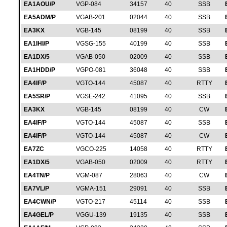
EA1AOU/P
VGP-084
34157
40
SSB
EA5ADM/P
VGAB-201
02044
40
SSB
EA3KX
VGB-145
08199
40
SSB
EA1IHI/P
VGSG-155
40199
40
SSB
EA1DX/5
VGAB-050
02009
40
SSB
EA1HDD/P
VGPO-081
36048
40
SSB
EA4IF/P
VGTO-144
45087
40
RTTY
EA5SR/P
VGSE-242
41095
40
SSB
EA3KX
VGB-145
08199
40
CW
EA4IF/P
VGTO-144
45087
40
SSB
EA4IF/P
VGTO-144
45087
40
CW
EA7ZC
VGCO-225
14058
40
RTTY
EA1DX/5
VGAB-050
02009
40
RTTY
EA4TN/P
VGM-087
28063
40
CW
EA7VL/P
VGMA-151
29091
40
SSB
EA4CWN/P
VGTO-217
45114
40
SSB
EA4GEL/P
VGGU-139
19135
40
SSB