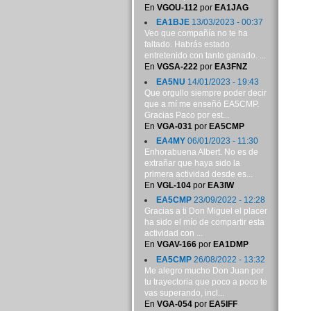
En
VGOU-112
por
EA1JAG
EA1BJE
13/03/2023 - 00:37
Veo que compañía no te ha
faltado. Habrás estado
entretenido con tanto ganado. ...
En
VGSA-222
por
EA3FNZ
EA5NU
14/01/2023 - 19:43
Que orgullo siempre poder decir
que a mí me enseñó EA5CMP.
Gracias Paco por est...
En
VGA-031
por
EA5CMP
EA4MY
06/01/2023 - 11:30
Enhorabuena Albert. No es de
extrañar que haya sido la
primera actividad desde es...
En
VGL-104
por
EA3IW
EA5CMP
23/09/2022 - 12:28
Gracias a ti Don Miguel el placer
ha sido el mío de compartir esta
actividad con ...
En
VGAV-166
por
EA1DMP
EA5CMP
26/08/2022 - 13:32
Me alegro mucho Don Juan por
tu trayectoria que poco a poco te
vas superando, incl...
En
VGA-054
por
EA5IFF