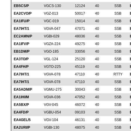
EB5CS/P
VGCS-130
12124
40
SSB
EA2CVO/P
VGZ-013
50017
40
SSB
EA1IFU/P
VGC-019
15014
40
SSB
EA7IHT/1
VGVA-047
47071
40
SSB
EC2AMN/P
VGBI-029
48036
40
SSB
EA1IFV/P
VGZA-224
49275
40
SSB
EB1DM/P
VGO-185
33056
40
SSB
EA3TO/P
VGL-124
25120
40
SSB
EA4FH/P
VGTO-225
45119
40
SSB
EA7IHT/1
VGVA-078
47110
40
RTTY
EA7IHT/1
VGVA-078
47110
40
SSB
EA5ADM/P
VGMU-275
30043
40
SSB
EA1IHI/M
VGVA-036
47052
40
SSB
EA5BX/P
VGV-045
46072
40
SSB
EA4FD/P
VGBU-054
09103
40
SSB
EA4GEL/5
VGV-104
46131
40
SSB
EA2URI/P
VGBI-130
48075
40
SSB