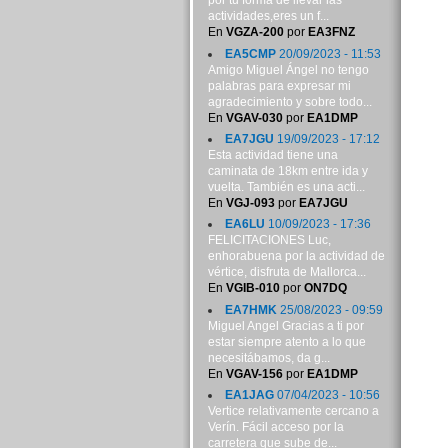
por tu forma de llevar las
actividades,eres un f...
En
VGZA-200
por
EA3FNZ
EA5CMP
20/09/2023 - 11:53
Amigo Miguel Ángel no tengo
palabras para expresar mi
agradecimiento y sobre todo...
En
VGAV-030
por
EA1DMP
EA7JGU
19/09/2023 - 17:12
Esta actividad tiene una
caminata de 18km entre ida y
vuelta. También es una acti...
En
VGJ-093
por
EA7JGU
EA6LU
10/09/2023 - 17:36
FELICITACIONES Luc,
enhorabuena por la actividad de
vértice, disfruta de Mallorca...
En
VGIB-010
por
ON7DQ
EA7HMK
25/08/2023 - 09:59
Miguel Angel Gracias a ti por
estar siempre atento a lo que
necesitábamos, da g...
En
VGAV-156
por
EA1DMP
EA1JAG
07/04/2023 - 10:56
Vertice relativamente cercano a
Verín. Fácil acceso por la
carretera que sube de...