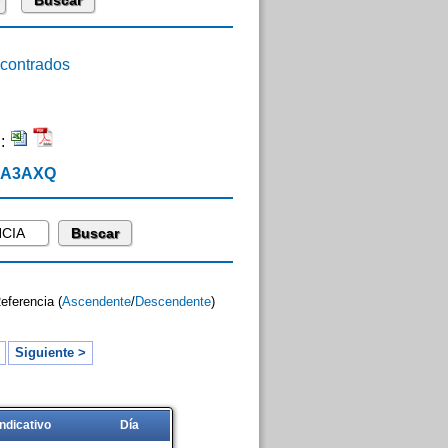
ontrados
n:
 EA3AXQ
Referencia (
Ascendente
/
Descendente
)
Siguiente >
Indicativo
Día