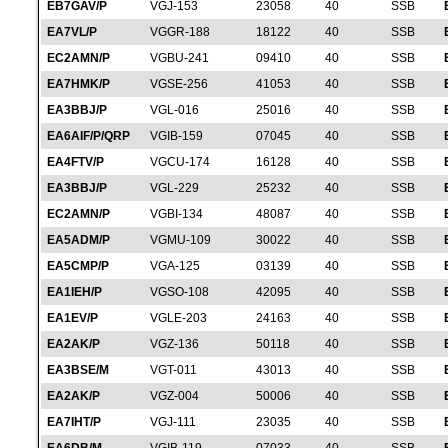
EB7GAV/P
VGJ-153
23058
40
SSB
EA7VL/P
VGGR-188
18122
40
SSB
EC2AMN/P
VGBU-241
09410
40
SSB
EA7HMK/P
VGSE-256
41053
40
SSB
EA3BBJ/P
VGL-016
25016
40
SSB
EA6AIF/P/QRP
VGIB-159
07045
40
SSB
EA4FTV/P
VGCU-174
16128
40
SSB
EA3BBJ/P
VGL-229
25232
40
SSB
EC2AMN/P
VGBI-134
48087
40
SSB
EA5ADM/P
VGMU-109
30022
40
SSB
EA5CMP/P
VGA-125
03139
40
SSB
EA1IEH/P
VGSO-108
42095
40
SSB
EA1EV/P
VGLE-203
24163
40
SSB
EA2AK/P
VGZ-136
50118
40
SSB
EA3BSE/M
VGT-011
43013
40
SSB
EA2AK/P
VGZ-004
50006
40
SSB
EA7IHT/P
VGJ-111
23035
40
SSB