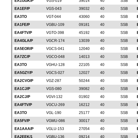
EA1GGK/P
VGS-019
39014
40
SSB
EA1EF/P
VGS-043
39032
40
SSB
EA3TO
VGT-044
43060
40
SSB
EA1FE/P
VGBU-109
09181
40
SSB
EA4FTV/P
VGTO-398
45192
40
SSB
EA4GLA/P
VGCR-174
13039
40
SSB
EA5EOR/P
VGCS-041
12040
40
SSB
EA7ZC/P
VGCO-048
14013
40
SSB
EA3TO
VGHU-128
22105
40
SSB
EA5GZY/P
VGCS-027
12027
40
SSB
EA2CVO/P
VGZ-287
50244
40
SSB
EA1CJ/P
VGS-080
39082
40
SSB
EA2CJ/P
VGVI-132
01902
40
SSB
EA4FTV/P
VGCU-269
16212
40
SSB
EA3TO
VGL-190
25177
40
SSB
EA5FV/P
VGMU-086
30017
40
SSB
EA1AAA/P
VGLU-153
27054
40
SSB
EA2EEK/1
VGBU-136
09214
40
SSB