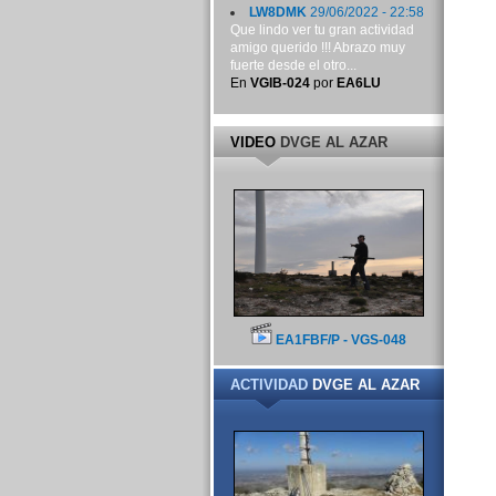
LW8DMK
29/06/2022 - 22:58
Que lindo ver tu gran actividad
amigo querido !!! Abrazo muy
fuerte desde el otro...
En
VGIB-024
por
EA6LU
VIDEO
DVGE AL AZAR
EA1FBF/P - VGS-048
ACTIVIDAD
DVGE AL AZAR