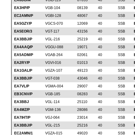
EA6DB/M
VGIB-119
07033
40
SSB
EA3HP/P
VGB-104
08139
40
SSB
EC2AMN/P
VGBI-128
48067
40
SSB
EA5GZY/P
VGCS-070
12069
40
SSB
EA5EOR/3
VGT-117
43156
40
SSB
EA3BBJ/P
VGL-216
25219
40
SSB
EA4AAQ/P
VGGU-088
19071
40
SSB
EA5ADM/P
VGAB-264
02061
40
SSB
EA2RY/P
VGVI-016
01013
40
SSB
EA1GAL/P
VGZA-107
49123
40
SSB
EA3BBJ/P
VGT-038
43046
40
SSB
EA7VL/P
VGMA-004
29007
40
SSB
EB3CNV/P
VGB-185
08283
40
SSB
EA3BBJ
VGL-114
25110
40
SSB
EA4MZ/P
VGM-136
28086
40
SSB
EA7IHT/P
VGJ-064
23014
40
SSB
EA3BBJ/P
VGL-215
25216
40
SSB
EC2AMN/1
VGZA-015
49020
40
SSB