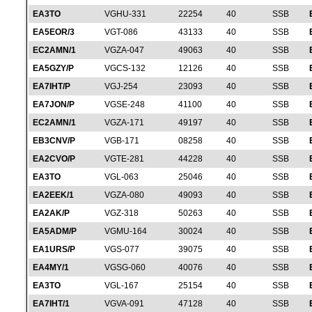
EA3TO
VGHU-331
22254
40
SSB
EA5EOR/3
VGT-086
43133
40
SSB
EC2AMN/1
VGZA-047
49063
40
SSB
EA5GZY/P
VGCS-132
12126
40
SSB
EA7IHT/P
VGJ-254
23093
40
SSB
EA7JON/P
VGSE-248
41100
40
SSB
EC2AMN/1
VGZA-171
49197
40
SSB
EB3CNV/P
VGB-171
08258
40
SSB
EA2CVO/P
VGTE-281
44228
40
SSB
EA3TO
VGL-063
25046
40
SSB
EA2EEK/1
VGZA-080
49093
40
SSB
EA2AK/P
VGZ-318
50263
40
SSB
EA5ADM/P
VGMU-164
30024
40
SSB
EA1URS/P
VGS-077
39075
40
SSB
EA4MY/1
VGSG-060
40076
40
SSB
EA3TO
VGL-167
25154
40
SSB
EA7IHT/1
VGVA-091
47128
40
SSB