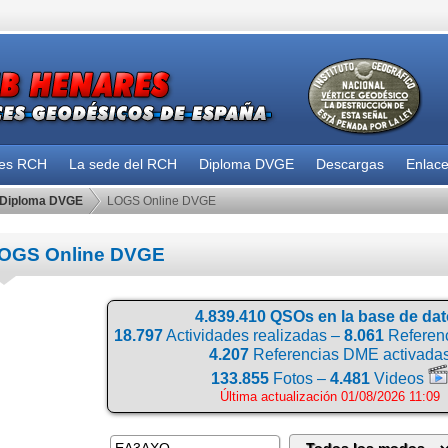
des RCH
La sede del RCH
Diploma DVGE
Descargas
Enlac
Diploma DVGE
LOGS Online DVGE
OGS Online DVGE
4.839.410 QSOs en la base de da
18.797
Actividades realizadas –
8.061
Referenc
4.207
Referencias DME activada
133.855
Fotos –
4.481
Videos
Última actualización 01/08/2026 11:09