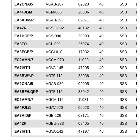
EA2CNA/5
VGAB-107
02023
40
SSB
EA4FJL/M
VGM-006
28006
40
SSB
EA5ADM/P
VGAB-296
02071
40
SSB
EA4ZR
VGSG-092
40132
40
SSB
EA1HOE/P
VGS-096
39093
40
SSB
EA3TO
VGL-091
25074
40
SSB
EA3EGB/P
VGGI-010
17032
40
SSB
EC2AMN/7
VGCA-070
11020
40
SSB
EA7IHT/1
VGVA-145
47205
40
SSB
EA8BWY/P
VGTF-112
38038
40
SSB
EA2CNA/5
VGAB-030
02005
40
SSB
EA8BFH/QRP
VGTF-115
38042
40
SSB
EC2AMN/7
VGCA-116
11031
40
SSB
EA4FJL/1
VGAV-020
05023
40
SSB
EA3AID/P
VGB-126
08171
40
SSB
EA4ZR
VGBU-233
09405
40
SSB
EA7IHT/1
VGVA-142
47197
40
SSB