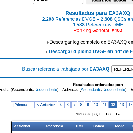
Resultados para EA3AXQ
2.298
Referencias DVGE –
2.608
QSOs enc
1.588
Referencias DME
Ranking General:
#402
Descargar log completo de EA3AXQ e
Descargar diploma DVGE en pdf de
Buscar referencia trabajada por
EA3AXQ
:
Resultados ordenados por:
Fecha (
Ascendente
/
Descendente
) – Actividad (
Ascendente
/
Descendente
) – 
< Anterior
5
6
7
8
9
10
11
12
13
14
| Primera …
Viendo la pagina:
12
de 14
Actividad
Referencia
DME
Banda
Modo