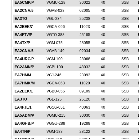
EA5CMP/P
VGMU-128
30022
40
SSB
EA2CNA/5
VGAB-028
02005
40
SSB
EA3TO
VGL-234
25238
40
SSB
EA2EEK/7
VGCA-096
11023
40
SSB
EA4FTV/P
VGTO-388
45185
40
SSB
EA4TX/P
VGM-075
28055
40
SSB
EA2CNA/5
VGAB-149
02034
40
SSB
EA4URG/P
VGM-100
28068
40
SSB
EC2AMN/P
VGBI-100
48032
40
SSB
EA7HMM
VGJ-246
23092
40
SSB
EA7HMK/M
VGCA-063
11020
40
SSB
EA2EEK/1
VGBU-056
09109
40
SSB
EA3TO
VGL-125
25120
40
SSB
EA4FJL/1
VGSG-051
40063
40
SSB
EA5ADM/P
VGMU-215
30030
40
SSB
EA4GHB/P
VGGU-288
19288
40
SSB
EA4TN/P
VGM-183
28122
40
SSB