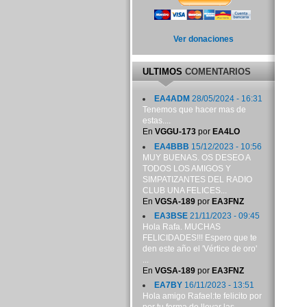
Ver donaciones
ULTIMOS
COMENTARIOS
EA4ADM
28/05/2024 - 16:31
Tenemos que hacer mas de
estas....
En
VGGU-173
por
EA4LO
EA4BBB
15/12/2023 - 10:56
MUY BUENAS. OS DESEO A
TODOS LOS AMIGOS Y
SIMPATIZANTES DEL RADIO
CLUB UNA FELICES...
En
VGSA-189
por
EA3FNZ
EA3BSE
21/11/2023 - 09:45
Hola Rafa. MUCHAS
FELICIDADES!!! Espero que te
den este año el 'Vértice de oro'
...
En
VGSA-189
por
EA3FNZ
EA7BY
16/11/2023 - 13:51
Hola amigo Rafael:te felicito por