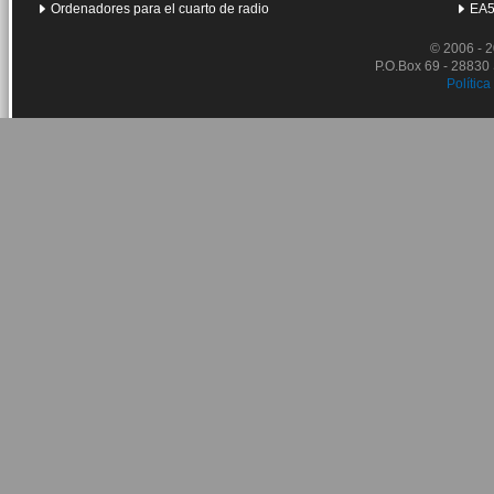
Ordenadores para el cuarto de radio
EA5
© 2006 - 
P.O.Box 69 - 28830
Política