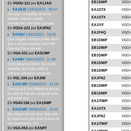
EB1DM/P
VGO-
En
VGOU-112
por
EA1JAG
EA1BJE
13/03/2023 - 00:37
EA1GTX
VGO-
Veo que compañía no te ha
EA1GTX
VGO-
faltado. Habrás estado
entretenido con tanto ganado. ...
EA1IYF
VGO-
En
VGSA-222
por
EA3FNZ
EA1FHQ
VGO-
EA5NU
14/01/2023 - 19:43
Que orgullo siempre poder decir
EB1DM/P
VGO-
que a mí me enseñó EA5CMP.
EB1DM/P
VGO-
Gracias Paco por est...
En
VGA-031
por
EA5CMP
EB1DM/P
VGO-
EA4MY
06/01/2023 - 11:30
EB1DM/P
VGO-
Enhorabuena Albert. No es de
extrañar que haya sido la
EB1DM/P
VGO-
primera actividad desde es...
En
VGL-104
por
EA3IW
EA3FNZ
VGO-
EA5CMP
23/09/2022 - 12:28
EB1DM/P
VGO-
Gracias a ti Don Miguel el placer
EB1DM/P
VGO-
ha sido el mío de compartir esta
actividad con ...
EA1ITM/P
VGO-
En
VGAV-166
por
EA1DMP
EA1GTX
VGO-
EA5CMP
26/08/2022 - 13:32
Me alegro mucho Don Juan por
EA3FNZ
VGO-
tu trayectoria que poco a poco te
vas superando, incl...
EA1ITM/P
VGO-
En
VGA-054
por
EA5IFF