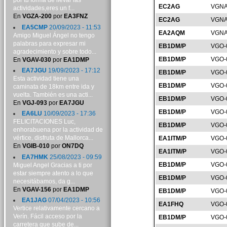
por tu forma de llevar las
EC2AG
VGNA
actividades,eres un f...
En
VGZA-200
por
EA3FNZ
EC2AG
VGNA
EA5CMP
20/09/2023 - 11:53
EA2AQM
VGNA
Amigo Miguel Ángel no tengo
palabras para expresar mi
EB1DM/P
VGO-
agradecimiento y sobre todo...
EB1DM/P
VGO-
En
VGAV-030
por
EA1DMP
EA7JGU
19/09/2023 - 17:12
EB1DM/P
VGO-
Esta actividad tiene una
EB1DM/P
VGO-
caminata de 18km entre ida y
vuelta. También es una acti...
EB1DM/P
VGO-
En
VGJ-093
por
EA7JGU
EB1DM/P
VGO-
EA6LU
10/09/2023 - 17:36
FELICITACIONES Luc,
EB1DM/P
VGO-
enhorabuena por la actividad de
vértice, disfruta de Mallorca...
EA1ITM/P
VGO-
En
VGIB-010
por
ON7DQ
EA1ITM/P
VGO-
EA7HMK
25/08/2023 - 09:59
EB1DM/P
VGO-
Miguel Angel Gracias a ti por
estar siempre atento a lo que
EB1DM/P
VGO-
necesitábamos, da g...
En
VGAV-156
por
EA1DMP
EB1DM/P
VGO-
EA1JAG
07/04/2023 - 10:56
EA1FHQ
VGO-
Vertice relativamente cercano a
Verín. Fácil acceso por la
EB1DM/P
VGO-
carretera que sube de...