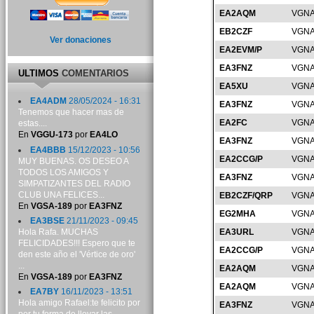
EA2AQM
VGNA
EB2CZF
VGNA
Ver donaciones
EA2EVM/P
VGNA
EA3FNZ
VGNA
ULTIMOS
COMENTARIOS
EA5XU
VGNA
EA4ADM
28/05/2024 - 16:31
EA3FNZ
VGNA
Tenemos que hacer mas de
EA2FC
VGNA
estas....
En
VGGU-173
por
EA4LO
EA3FNZ
VGNA
EA4BBB
15/12/2023 - 10:56
EA2CCG/P
VGNA
MUY BUENAS. OS DESEO A
TODOS LOS AMIGOS Y
EA3FNZ
VGNA
SIMPATIZANTES DEL RADIO
CLUB UNA FELICES...
EB2CZF/QRP
VGNA
En
VGSA-189
por
EA3FNZ
EG2MHA
VGNA
EA3BSE
21/11/2023 - 09:45
Hola Rafa. MUCHAS
EA3URL
VGNA
FELICIDADES!!! Espero que te
EA2CCG/P
VGNA
den este año el 'Vértice de oro'
...
EA2AQM
VGNA
En
VGSA-189
por
EA3FNZ
EA2AQM
VGNA
EA7BY
16/11/2023 - 13:51
Hola amigo Rafael:te felicito por
EA3FNZ
VGNA