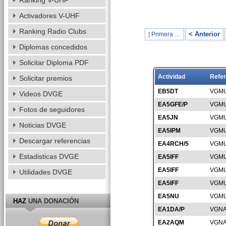
Ranking V-UHF
Activadores V-UHF
Ranking Radio Clubs
< Anterior
| Primera …
Diplomas concedidos
Solicitar Diploma PDF
Actividad
Refer
Solicitar premios
EB5DT
VGMU
Videos DVGE
EA5GFE/P
VGMU
Fotos de seguidores
EA5JN
VGMU
Noticias DVGE
EA5IPM
VGMU
Descargar referencias
EA4RCH/5
VGMU
Estadisticas DVGE
EA5IFF
VGMU
EA5IFF
VGMU
Utilidades DVGE
EA5IFF
VGMU
EA5NU
VGMU
HAZ
UNA DONACIÓN
EA1DA/P
VGNA
EA2AQM
VGNA