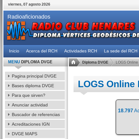
viernes, 07 agosto 2026
Radioaficionados
Inicio
Acerca del RCH
Actividades RCH
La sede del RCH
MENU
DIPLOMA DVGE
Diploma DVGE
LOGS Online
Pagina principal DVGE
LOGS Online
Bases diploma DVGE
Para que sirven?
Anunciar actividad
18.797
Ac
Buscador de referencias
Acreditaciones IGN
DVGE MAPS