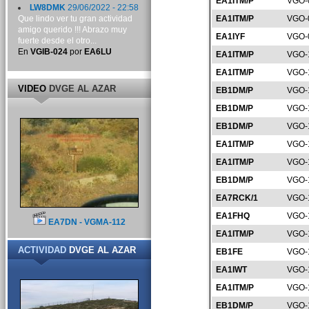
EA1ITM/P
VGO-
LW8DMK
29/06/2022 - 22:58
Que lindo ver tu gran actividad
EA1ITM/P
VGO-
amigo querido !!! Abrazo muy
EA1IYF
VGO-
fuerte desde el otro...
En
VGIB-024
por
EA6LU
EA1ITM/P
VGO-
EA1ITM/P
VGO-
VIDEO
DVGE AL AZAR
EB1DM/P
VGO-
EB1DM/P
VGO-
EB1DM/P
VGO-
EA1ITM/P
VGO-
EA1ITM/P
VGO-
EB1DM/P
VGO-
EA7RCK/1
VGO-
EA1FHQ
VGO-
EA7DN - VGMA-112
EA1ITM/P
VGO-
ACTIVIDAD
DVGE AL AZAR
EB1FE
VGO-
EA1IWT
VGO-
EA1ITM/P
VGO-
EB1DM/P
VGO-