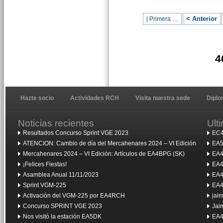
< Anterior
| Primera …
4
Hazte socio
Actividades RCH
Visita nuestra sede
Dipl
Noticias recientes
Ult
Resultados Concurso Sprint VGE 2023
EC4
ATENCION: Cambio de día del Mercahenares 2024 – VI Edición
EA5
Mercahenares 2024 – VI Edición: Artículos de EA4BPG (SK)
EA4
¡Felices Fiestas!
EA4
Asamblea Anual 11/11/2023
EA4
Sprint VGM-225
EA4
Activación del VGM-225 por EA4RCH
jai
Concurso SPRINT VGE 2023
Jai
Nos visitó la estación EA5DK
EA4