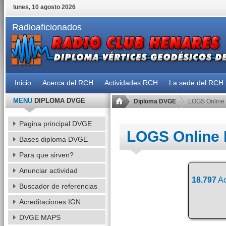
lunes, 10 agosto 2026
Radioaficionados
Inicio
Acerca del RCH
Actividades RCH
La sede del RCH
MENU
DIPLOMA DVGE
Diploma DVGE
LOGS Online
Pagina principal DVGE
LOGS Online
Bases diploma DVGE
Para que sirven?
Anunciar actividad
18.797
Ac
Buscador de referencias
Acreditaciones IGN
DVGE MAPS