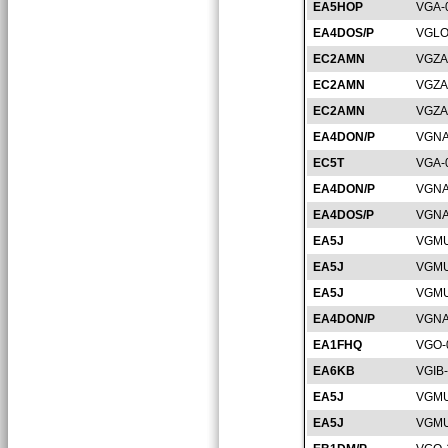
EA5HOP
VGA-
EA4DOS/P
VGLO
EC2AMN
VGZA
EC2AMN
VGZA
EC2AMN
VGZA
EA4DON/P
VGNA
EC5T
VGA-
EA4DON/P
VGNA
EA4DOS/P
VGNA
EA5J
VGMU
EA5J
VGMU
EA5J
VGMU
EA4DON/P
VGNA
EA1FHQ
VGO-
EA6KB
VGIB-
EA5J
VGMU
EA5J
VGMU