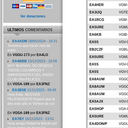
EA4HER
VGM-
EA3IJQ
VGTE
Ver donaciones
EA1RCG
VGM-
EA5URE
VGMU
ULTIMOS
COMENTARIOS
EA6KB
VGIB
EA4ADM
28/05/2024 - 16:31
EA5S
VGV-
Tenemos que hacer mas de
EB2CZF
VGBU
estas....
En
VGGU-173
por
EA4LO
EA5URE
VGMU
EA4BBB
15/12/2023 - 10:56
EA5S
VGV-
MUY BUENAS. OS DESEO A
TODOS LOS AMIGOS Y
EA5S
VGV-
SIMPATIZANTES DEL RADIO
EA8AUW
VGGC
CLUB UNA FELICES...
En
VGSA-189
por
EA3FNZ
EA8AUW
VGGC
EA3BSE
21/11/2023 - 09:45
EA8AUW
VGGC
Hola Rafa. MUCHAS
FELICIDADES!!! Espero que te
EA5AJX
VGV-
den este año el 'Vértice de oro'
...
EA5HOP
VGA-
En
VGSA-189
por
EA3FNZ
EA5URE
VGMU
EA7BY
16/11/2023 - 13:51
Hola amigo Rafael:te felicito por
EA4DON/P
VGGU