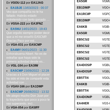
EA5GR
VGMU
En
VGOU-112
por
EA1JAG
EB1DM/P
VGO-
EA1BJE
13/03/2023 - 00:37
Veo que compañía no te ha
EA1RCI/P
VGPO
faltado. Habrás estado
entretenido con tanto ganado. ...
EB1DM/P
VGO-
En
VGSA-222
por
EA3FNZ
EA6KB
VGIB
EA5NU
14/01/2023 - 19:43
Que orgullo siempre poder decir
EA5GR
VGMU
que a mí me enseñó EA5CMP.
EB5CS/2
VGTE
Gracias Paco por est...
En
VGA-031
por
EA5CMP
EB5CS/2
VGTE
EA4MY
06/01/2023 - 11:30
EB5CS/2
VGTE
Enhorabuena Albert. No es de
extrañar que haya sido la
EB5CS/2
VGTE
primera actividad desde es...
EA4DOS/P
VGBU
En
VGL-104
por
EA3IW
EA5CMP
23/09/2022 - 12:28
EA4DOS/P
VGBU
Gracias a ti Don Miguel el placer
EB5TT/4
VGGU
ha sido el mío de compartir esta
actividad con ...
EA6KB
VGIB
En
VGAV-166
por
EA1DMP
EB5TT/4
VGGU
EA5CMP
26/08/2022 - 13:32
Me alegro mucho Don Juan por
EA4DON/P
VGBU
tu trayectoria que poco a poco te
EA4HER
VGS-
vas superando, incl...
En
VGA-054
por
EA5IFF
EA4DOS/P
VGBU