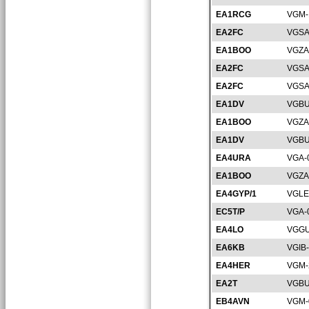
EA1RCG
VGM-
EA2FC
VGSA
EA1BOO
VGZA
EA2FC
VGSA
EA2FC
VGSA
EA1DV
VGBU
EA1BOO
VGZA
EA1DV
VGBU
EA4URA
VGA-
EA1BOO
VGZA
EA4GYP/1
VGLE
EC5T/P
VGA-
EA4LO
VGGU
EA6KB
VGIB
EA4HER
VGM-
EA2T
VGBU
EB4AVN
VGM-