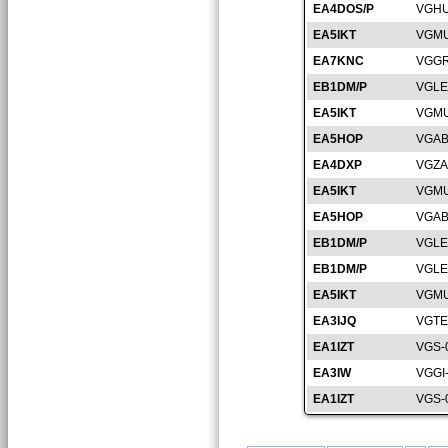
EA4DOS/P
VGHU
EA5IKT
VGMU
EA7KNC
VGGR
EB1DM/P
VGLE
EA5IKT
VGMU
EA5HOP
VGAB
EA4DXP
VGZA
EA5IKT
VGMU
EA5HOP
VGAB
EB1DM/P
VGLE
EB1DM/P
VGLE
EA5IKT
VGMU
EA3IJQ
VGTE
EA1IZT
VGS-
EA3IW
VGGI
EA1IZT
VGS-