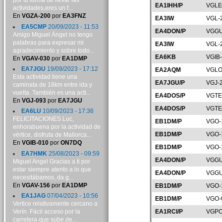
por tu forma de llevar las
EA1IHH/P
VGLE
actividades,eres un f...
En
VGZA-200
por
EA3FNZ
EA3IW
VGL-
EA5CMP
20/09/2023 - 11:53
EA4DON/P
VGGU
Amigo Miguel Ángel no tengo
palabras para expresar mi
EA3IW
VGL-
agradecimiento y sobre todo...
EA6KB
VGIB
En
VGAV-030
por
EA1DMP
EA7JGU
19/09/2023 - 17:12
EA2AQM
VGLO
Esta actividad tiene una
EA7JGU/P
VGJ-
caminata de 18km entre ida y
vuelta. También es una acti...
EA4DOS/P
VGTE
En
VGJ-093
por
EA7JGU
EA4DOS/P
VGTE
EA6LU
10/09/2023 - 17:36
FELICITACIONES Luc,
EB1DM/P
VGO-
enhorabuena por la actividad de
EB1DM/P
VGO-
vértice, disfruta de Mallorca...
En
VGIB-010
por
ON7DQ
EB1DM/P
VGO-
EA7HMK
25/08/2023 - 09:59
EA4DON/P
VGGU
Miguel Angel Gracias a ti por
estar siempre atento a lo que
EA4DON/P
VGGU
necesitábamos, da g...
En
VGAV-156
por
EA1DMP
EB1DM/P
VGO-
EA1JAG
07/04/2023 - 10:56
EB1DM/P
VGO-
Vertice relativamente cercano a
Verín. Fácil acceso por la
EA1RCI/P
VGPO
carretera que sube de...