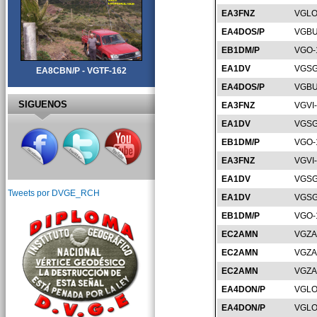
EA3FNZ
VGLO
EA4DOS/P
VGBU
EB1DM/P
VGO-
EA1DV
VGSG
EA8CBN/P - VGTF-162
EA4DOS/P
VGBU
SIGUENOS
EA3FNZ
VGVI
EA1DV
VGSG
EB1DM/P
VGO-
EA3FNZ
VGVI
EA1DV
VGSG
Tweets por DVGE_RCH
EA1DV
VGSG
EB1DM/P
VGO-
EC2AMN
VGZA
EC2AMN
VGZA
EC2AMN
VGZA
EA4DON/P
VGLO
EA4DON/P
VGLO