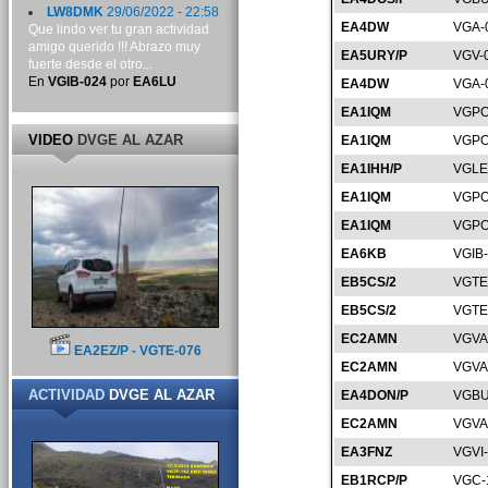
LW8DMK
29/06/2022 - 22:58
EA4DW
VGA-
Que lindo ver tu gran actividad
amigo querido !!! Abrazo muy
EA5URY/P
VGV-
fuerte desde el otro...
En
VGIB-024
por
EA6LU
EA4DW
VGA-
EA1IQM
VGPO
VIDEO
DVGE AL AZAR
EA1IQM
VGPO
EA1IHH/P
VGLE
EA1IQM
VGPO
EA1IQM
VGPO
EA6KB
VGIB
EB5CS/2
VGTE
EB5CS/2
VGTE
EC2AMN
VGVA
EA2EZ/P - VGTE-076
EC2AMN
VGVA
ACTIVIDAD
DVGE AL AZAR
EA4DON/P
VGBU
EC2AMN
VGVA
EA3FNZ
VGVI
EB1RCP/P
VGC-