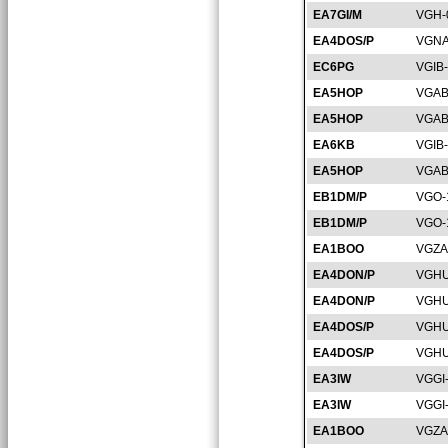
EA7GI/M
VGH-
EA4DOS/P
VGNA
EC6PG
VGIB
EA5HOP
VGAB
EA5HOP
VGAB
EA6KB
VGIB
EA5HOP
VGAB
EB1DM/P
VGO-
EB1DM/P
VGO-
EA1BOO
VGZA
EA4DON/P
VGHU
EA4DON/P
VGHU
EA4DOS/P
VGHU
EA4DOS/P
VGHU
EA3IW
VGGI
EA3IW
VGGI
EA1BOO
VGZA