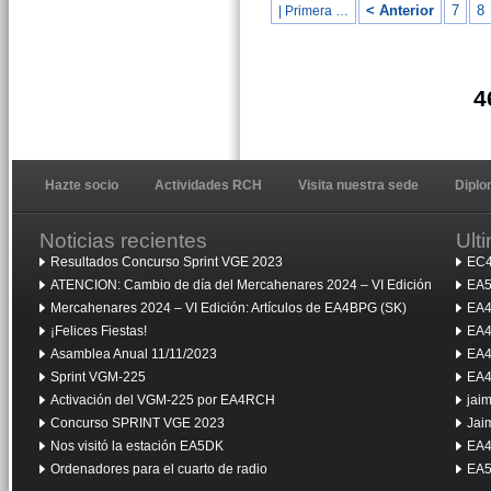
< Anterior
7
8
| Primera …
4
Hazte socio
Actividades RCH
Visita nuestra sede
Dipl
Noticias recientes
Ult
Resultados Concurso Sprint VGE 2023
EC4
ATENCION: Cambio de día del Mercahenares 2024 – VI Edición
EA5
Mercahenares 2024 – VI Edición: Artículos de EA4BPG (SK)
EA4
¡Felices Fiestas!
EA4
Asamblea Anual 11/11/2023
EA4
Sprint VGM-225
EA4
Activación del VGM-225 por EA4RCH
jai
Concurso SPRINT VGE 2023
Jai
Nos visitó la estación EA5DK
EA4
Ordenadores para el cuarto de radio
EA5