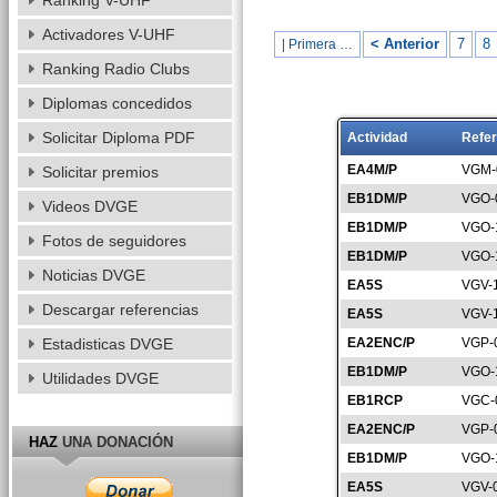
Ranking V-UHF
Activadores V-UHF
< Anterior
7
8
| Primera …
Ranking Radio Clubs
Diplomas concedidos
Solicitar Diploma PDF
Actividad
Refer
EA4M/P
VGM-
Solicitar premios
EB1DM/P
VGO-
Videos DVGE
EB1DM/P
VGO-
Fotos de seguidores
EB1DM/P
VGO-
Noticias DVGE
EA5S
VGV-
Descargar referencias
EA5S
VGV-
Estadisticas DVGE
EA2ENC/P
VGP-
EB1DM/P
VGO-
Utilidades DVGE
EB1RCP
VGC-
EA2ENC/P
VGP-
HAZ
UNA DONACIÓN
EB1DM/P
VGO-
EA5S
VGV-