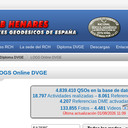
des RCH
La sede del RCH
Diploma DVGE
Descargas
Enlac
Diploma DVGE
LOGS Online DVGE
OGS Online DVGE
4.839.410 QSOs en la base de da
18.797
Actividades realizadas –
8.061
Referenc
4.207
Referencias DME activada
133.855
Fotos –
4.481
Videos
Última actualización 01/08/2026 11:09