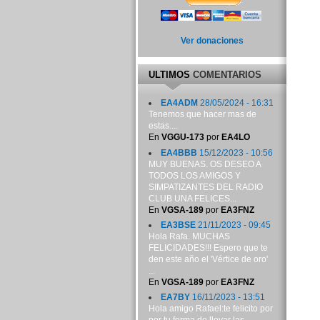
Ver donaciones
ULTIMOS
COMENTARIOS
EA4ADM
28/05/2024 - 16:31
Tenemos que hacer mas de
estas....
En
VGGU-173
por
EA4LO
EA4BBB
15/12/2023 - 10:56
MUY BUENAS. OS DESEO A
TODOS LOS AMIGOS Y
SIMPATIZANTES DEL RADIO
CLUB UNA FELICES...
En
VGSA-189
por
EA3FNZ
EA3BSE
21/11/2023 - 09:45
Hola Rafa. MUCHAS
FELICIDADES!!! Espero que te
den este año el 'Vértice de oro'
...
En
VGSA-189
por
EA3FNZ
EA7BY
16/11/2023 - 13:51
Hola amigo Rafael:te felicito por