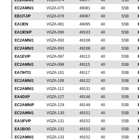
EC2AMN/1
VGZA-074
49077
40
SSB
EC2AMN/1
VGZA-075
49081
40
SSB
EB1ITJ/P
VGZA-078
49087
40
SSB
EA1IEN
VGZA-081
49095
40
SSB
EA1IEN/P
VGZA-090
49103
40
SSB
EC2AMN/1
VGZA-093
49108
40
SSB
EC2AMN/1
VGZA-093
49108
40
SSB
EA1EV/P
VGZA-097
49113
40
SSB
EC2AMN/1
VGZA-098
49115
40
SSB
EA7IHT/1
VGZA-101
49117
40
SSB
EC2AMN/1
VGZA-106
49122
40
SSB
EC2AMN/1
VGZA-112
49131
40
SSB
EA4DXP
VGZA-127
49146
40
SSB
EC2AMN/P
VGZA-129
49149
40
SSB
EC2AMN/1
VGZA-130
49151
40
SSB
EA1IFV/P
VGZA-131
49152
40
SSB
EA1BOO
VGZA-131
49152
40
SSB
EC2AMN/1
VGZA-133
49152
40
SSB