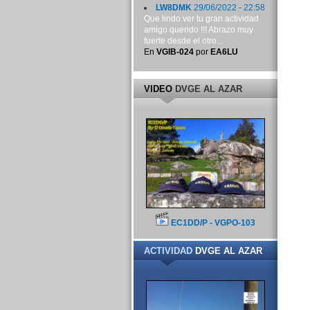
LW8DMK
29/06/2022 - 22:58
Que lindo ver tu gran actividad
amigo querido !!! Abrazo muy
fuerte desde el otro...
En
VGIB-024
por
EA6LU
VIDEO
DVGE AL AZAR
EC1DD/P - VGPO-103
ACTIVIDAD
DVGE AL AZAR