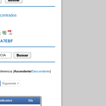
ontrados
:
 EA7EBF
eferencia (
Ascendente
/
Descendente
)
Siguiente >
Indicativo
Día