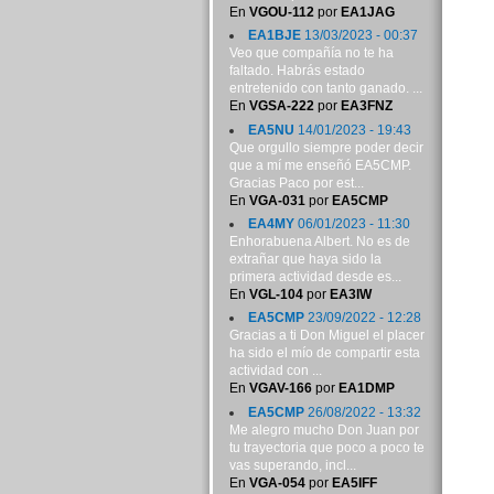
En
VGOU-112
por
EA1JAG
EA1BJE
13/03/2023 - 00:37
Veo que compañía no te ha
faltado. Habrás estado
entretenido con tanto ganado. ...
En
VGSA-222
por
EA3FNZ
EA5NU
14/01/2023 - 19:43
Que orgullo siempre poder decir
que a mí me enseñó EA5CMP.
Gracias Paco por est...
En
VGA-031
por
EA5CMP
EA4MY
06/01/2023 - 11:30
Enhorabuena Albert. No es de
extrañar que haya sido la
primera actividad desde es...
En
VGL-104
por
EA3IW
EA5CMP
23/09/2022 - 12:28
Gracias a ti Don Miguel el placer
ha sido el mío de compartir esta
actividad con ...
En
VGAV-166
por
EA1DMP
EA5CMP
26/08/2022 - 13:32
Me alegro mucho Don Juan por
tu trayectoria que poco a poco te
vas superando, incl...
En
VGA-054
por
EA5IFF