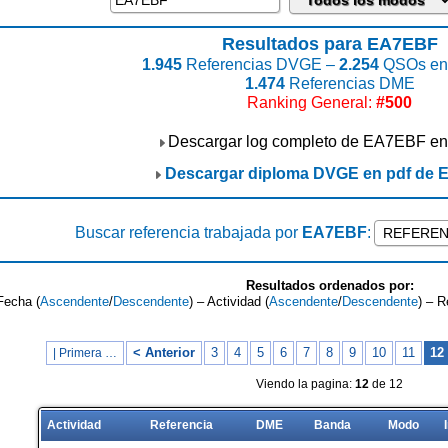
Resultados para EA7EBF
1.945
Referencias DVGE –
2.254
QSOs enc
1.474
Referencias DME
Ranking General:
#500
Descargar log completo de EA7EBF en
Descargar diploma DVGE en pdf de
Buscar referencia trabajada por
EA7EBF
:
Resultados ordenados por:
Fecha (
Ascendente
/
Descendente
) – Actividad (
Ascendente
/
Descendente
) – R
< Anterior
3
4
5
6
7
8
9
10
11
12
| Primera …
Viendo la pagina:
12
de 12
Actividad
Referencia
DME
Banda
Modo