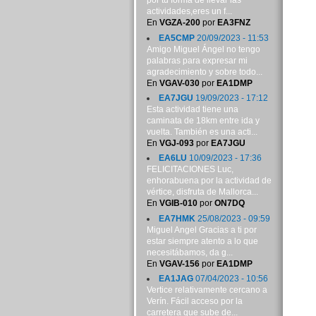
por tu forma de llevar las
actividades,eres un f...
En
VGZA-200
por
EA3FNZ
EA5CMP
20/09/2023 - 11:53
Amigo Miguel Ángel no tengo
palabras para expresar mi
agradecimiento y sobre todo...
En
VGAV-030
por
EA1DMP
EA7JGU
19/09/2023 - 17:12
Esta actividad tiene una
caminata de 18km entre ida y
vuelta. También es una acti...
En
VGJ-093
por
EA7JGU
EA6LU
10/09/2023 - 17:36
FELICITACIONES Luc,
enhorabuena por la actividad de
vértice, disfruta de Mallorca...
En
VGIB-010
por
ON7DQ
EA7HMK
25/08/2023 - 09:59
Miguel Angel Gracias a ti por
estar siempre atento a lo que
necesitábamos, da g...
En
VGAV-156
por
EA1DMP
EA1JAG
07/04/2023 - 10:56
Vertice relativamente cercano a
Verín. Fácil acceso por la
carretera que sube de...