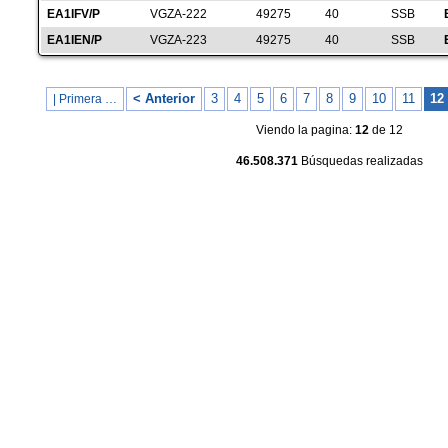
EA1IFV/P
VGZA-222
49275
40
SSB
EA1IEN/P
VGZA-223
49275
40
SSB
< Anterior
3
4
5
6
7
8
9
10
11
12
| Primera …
Viendo la pagina:
12
de 12
46.508.371
Búsquedas realizadas