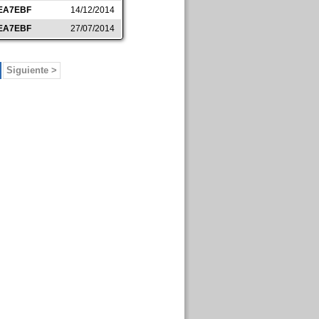
EA7EBF
14/12/2014
EA7EBF
27/07/2014
Siguiente >