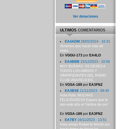
Ver donaciones
ULTIMOS
COMENTARIOS
EA4ADM
28/05/2024 - 16:31
Tenemos que hacer mas de
estas....
En
VGGU-173
por
EA4LO
EA4BBB
15/12/2023 - 10:56
MUY BUENAS. OS DESEO A
TODOS LOS AMIGOS Y
SIMPATIZANTES DEL RADIO
CLUB UNA FELICES...
En
VGSA-189
por
EA3FNZ
EA3BSE
21/11/2023 - 09:45
Hola Rafa. MUCHAS
FELICIDADES!!! Espero que te
den este año el 'Vértice de oro'
...
En
VGSA-189
por
EA3FNZ
EA7BY
16/11/2023 - 13:51
Hola amigo Rafael:te felicito por