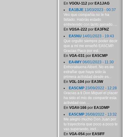
En
VGOU-112
por
EA1JAG
EA1BJE
13/03/2023 - 00:37
Veo que compañía no te ha
faltado. Habrás estado
entretenido con tanto ganado. ...
En
VGSA-222
por
EA3FNZ
EA5NU
14/01/2023 - 19:43
Que orgullo siempre poder decir
que a mí me enseñó EA5CMP.
Gracias Paco por est...
En
VGA-031
por
EA5CMP
EA4MY
06/01/2023 - 11:30
Enhorabuena Albert. No es de
extrañar que haya sido la
primera actividad desde es...
En
VGL-104
por
EA3IW
EA5CMP
23/09/2022 - 12:28
Gracias a ti Don Miguel el placer
ha sido el mío de compartir esta
actividad con ...
En
VGAV-166
por
EA1DMP
EA5CMP
26/08/2022 - 13:32
Me alegro mucho Don Juan por
tu trayectoria que poco a poco te
vas superando, incl...
En
VGA-054
por
EA5IFF