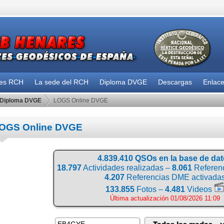
des RCH
La sede del RCH
Diploma DVGE
Descargas
Enlac
Diploma DVGE
LOGS Online DVGE
OGS Online DVGE
4.839.410 QSOs en la base de da
18.797
Actividades realizadas –
8.061
Referenc
4.207
Referencias DME activada
133.855
Fotos –
4.481
Videos
Última actualización 01/08/2026 11:09