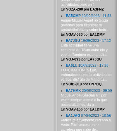
por tu forma de llevar las
actividades,eres un f...
En
VGZA-200
por
EA3FNZ
EA5CMP
20/09/2023 - 11:53
Amigo Miguel Ángel no tengo
palabras para expresar mi
agradecimiento y sobre todo...
En
VGAV-030
por
EA1DMP
EA7JGU
19/09/2023 - 17:12
Esta actividad tiene una
caminata de 18km entre ida y
vuelta. También es una acti...
En
VGJ-093
por
EA7JGU
EA6LU
10/09/2023 - 17:36
FELICITACIONES Luc,
enhorabuena por la actividad de
vértice, disfruta de Mallorca...
En
VGIB-010
por
ON7DQ
EA7HMK
25/08/2023 - 09:59
Miguel Angel Gracias a ti por
estar siempre atento a lo que
necesitábamos, da g...
En
VGAV-156
por
EA1DMP
EA1JAG
07/04/2023 - 10:56
Vertice relativamente cercano a
Verín. Fácil acceso por la
carretera que sube de...