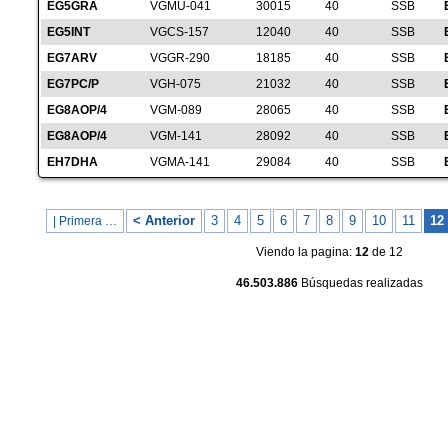
EG5GRA
VGMU-041
30015
40
SSB
EG5INT
VGCS-157
12040
40
SSB
EG7ARV
VGGR-290
18185
40
SSB
EG7PC/P
VGH-075
21032
40
SSB
EG8AOP/4
VGM-089
28065
40
SSB
EG8AOP/4
VGM-141
28092
40
SSB
EH7DHA
VGMA-141
29084
40
SSB
< Anterior
3
4
5
6
7
8
9
10
11
12
| Primera …
Viendo la pagina:
12
de 12
46.503.886
Búsquedas realizadas