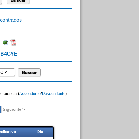
ontrados
n:
 EB4GYE
Referencia (
Ascendente
/
Descendente
)
Siguiente >
Indicativo
Día