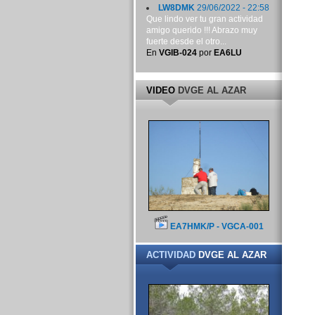
LW8DMK
29/06/2022 - 22:58
Que lindo ver tu gran actividad
amigo querido !!! Abrazo muy
fuerte desde el otro...
En
VGIB-024
por
EA6LU
VIDEO
DVGE AL AZAR
EA7HMK/P - VGCA-001
ACTIVIDAD
DVGE AL AZAR