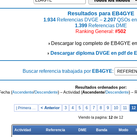
Resultados para EB4GYE
1.934
Referencias DVGE –
2.207
QSOs enc
1.399
Referencias DME
Ranking General:
#502
Descargar log completo de EB4GYE e
Descargar diploma DVGE en pdf de
Buscar referencia trabajada por
EB4GYE
:
Resultados ordenados por:
Fecha (
Ascendente
/
Descendente
) – Actividad (
Ascendente
/
Descendente
) – 
< Anterior
3
4
5
6
7
8
9
10
11
12
| Primera …
Viendo la pagina:
12
de 12
Actividad
Referencia
DME
Banda
Modo