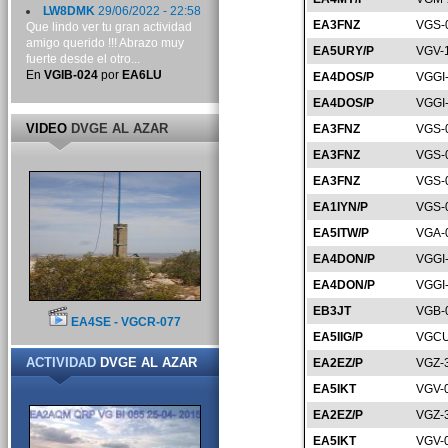
LW8DMK
29/06/2022 - 22:58
EA3FNZ
VGS-
Que lindo ver tu gran actividad
amigo querido !!! Abrazo muy
EA5URY/P
VGV-
fuerte desde el otro...
En
VGIB-024
por
EA6LU
EA4DOS/P
VGGI
EA4DOS/P
VGGI
VIDEO
DVGE AL AZAR
EA3FNZ
VGS-
EA3FNZ
VGS-
EA3FNZ
VGS-
EA1IYN/P
VGS-
EA5ITW/P
VGA-
EA4DON/P
VGGI
EA4DON/P
VGGI
EB3JT
VGB-
EA4SE - VGCR-077
EA5IIG/P
VGCU
ACTIVIDAD
DVGE AL AZAR
EA2EZ/P
VGZ-
EA5IKT
VGV-
EA2EZ/P
VGZ-
EA5IKT
VGV-