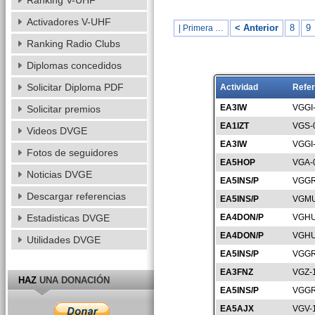
Ranking V-UHF
Activadores V-UHF
< Anterior
8
9
| Primera …
Ranking Radio Clubs
Diplomas concedidos
Solicitar Diploma PDF
Actividad
Refer
EA3IW
VGGI
Solicitar premios
EA1IZT
VGS-
Videos DVGE
EA3IW
VGGI
Fotos de seguidores
EA5HOP
VGA-
Noticias DVGE
EA5INS/P
VGGR
Descargar referencias
EA5INS/P
VGMU
Estadisticas DVGE
EA4DON/P
VGHU
EA4DON/P
VGHU
Utilidades DVGE
EA5INS/P
VGGR
EA3FNZ
VGZ-
HAZ
UNA DONACIÓN
EA5INS/P
VGGR
EA5AJX
VGV-