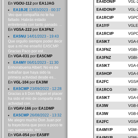
EA4DON/P
VGL-
En
VGOU-112
por
EA1JAG
EA4DON/P
VGL-
EA1BJE
13/03/2023 - 00:37
Veo que compañía no te ha
EA1RCI/P
VGPO
faltado. Habrás estado
entretenido con tanto ganado. ...
EA1IYF
VGLE
En
VGSA-222
por
EA3FNZ
EA1RCI/P
VGPO
EA5NU
14/01/2023 - 19:43
Que orgullo siempre poder decir
EA5IKT
VGA-
que a mí me enseñó EA5CMP.
EA3FNZ
VGBI
Gracias Paco por est...
En
VGA-031
por
EA5CMP
EA3FNZ
VGBI
EA4MY
06/01/2023 - 11:30
EA5IKT
VGA-
Enhorabuena Albert. No es de
extrañar que haya sido la
EA5HOP
VGA-
primera actividad desde es...
EA2FC
VGSA
En
VGL-104
por
EA3IW
EA5CMP
23/09/2022 - 12:28
EA1RCG
VGM-
Gracias a ti Don Miguel el placer
EA5IKT
VGA-
ha sido el mío de compartir esta
actividad con ...
EA3IW
VGB-
En
VGAV-166
por
EA1DMP
EA3IW
VGB-
EA5CMP
26/08/2022 - 13:32
Me alegro mucho Don Juan por
EA2FC
VGSA
tu trayectoria que poco a poco te
EA4MY/P
VGM-
vas superando, incl...
En
VGA-054
por
EA5IFF
EA4MY/P
VGM-