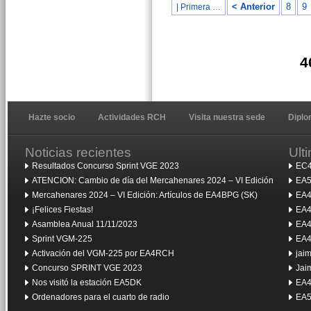
< Anterior
8
9
| Primera …
4
Hazte socio
Actividades RCH
Visita nuestra sede
Dipl
Noticias recientes
Ult
Resultados Concurso Sprint VGE 2023
EC4
ATENCION: Cambio de día del Mercahenares 2024 – VI Edición
EA5
Mercahenares 2024 – VI Edición: Artículos de EA4BPG (SK)
EA4
¡Felices Fiestas!
EA4
Asamblea Anual 11/11/2023
EA4
Sprint VGM-225
EA4
Activación del VGM-225 por EA4RCH
jai
Concurso SPRINT VGE 2023
Jai
Nos visitó la estación EA5DK
EA4
Ordenadores para el cuarto de radio
EA5