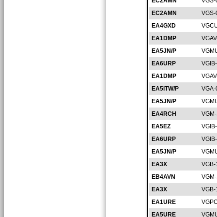
EC2AMN
VGS-
EC2AMN
VGS-
EA4GXD
VGCU
EA1DMP
VGAV
EA5JN/P
VGMU
EA6URP
VGIB
EA1DMP
VGAV
EA5ITW/P
VGA-
EA5JN/P
VGMU
EA4RCH
VGM-
EA5EZ
VGIB
EA6URP
VGIB
EA5JN/P
VGMU
EA3X
VGB-
EB4AVN
VGM-
EA3X
VGB-
EA1URE
VGPO
EA5URE
VGMU