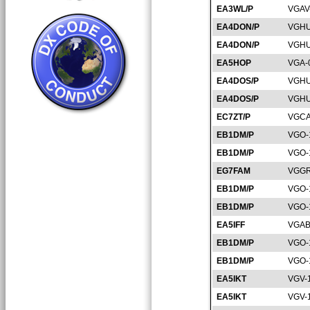
EA3WL/P
VGAV
EA4DON/P
VGHU
EA4DON/P
VGHU
EA5HOP
VGA-
EA4DOS/P
VGHU
EA4DOS/P
VGHU
EC7ZT/P
VGCA
EB1DM/P
VGO-
EB1DM/P
VGO-
EG7FAM
VGGR
EB1DM/P
VGO-
EB1DM/P
VGO-
EA5IFF
VGAB
EB1DM/P
VGO-
EB1DM/P
VGO-
EA5IKT
VGV-
EA5IKT
VGV-