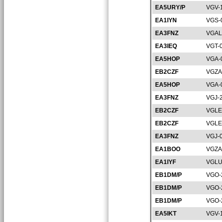
EA5URY/P
VGV-
EA1IYN
VGS-
EA3FNZ
VGAL
EA3IEQ
VGT-
EA5HOP
VGA-
EB2CZF
VGZA
EA5HOP
VGA-
EA3FNZ
VGJ-
EB2CZF
VGLE
EB2CZF
VGLE
EA3FNZ
VGJ-
EA1BOO
VGZA
EA1IYF
VGLU
EB1DM/P
VGO-
EB1DM/P
VGO-
EB1DM/P
VGO-
EA5IKT
VGV-