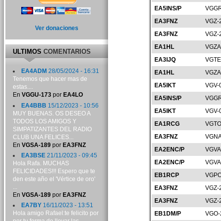
EA5INS/P
VGGR
EA3FNZ
VGZ-
Ver donaciones
EA3FNZ
VGZ-
EA1HL
VGZA
ULTIMOS
COMENTARIOS
EA3IJQ
VGTE
EA4ADM
28/05/2024 - 16:31
EA1HL
VGZA
Tenemos que hacer mas de
EA5IKT
VGV-
estas....
En
VGGU-173
por
EA4LO
EA5INS/P
VGGR
EA4BBB
15/12/2023 - 10:56
EA5IKT
VGV-
MUY BUENAS. OS DESEO A
TODOS LOS AMIGOS Y
EA1RCG
VGTO
SIMPATIZANTES DEL RADIO
EA3FNZ
VGNA
CLUB UNA FELICES...
En
VGSA-189
por
EA3FNZ
EA2ENC/P
VGVA
EA3BSE
21/11/2023 - 09:45
EA2ENC/P
VGVA
Hola Rafa. MUCHAS
FELICIDADES!!! Espero que te
EB1RCP
VGPO
den este año el 'Vértice de oro'
...
EA3FNZ
VGZ-
En
VGSA-189
por
EA3FNZ
EA3FNZ
VGZ-
EA7BY
16/11/2023 - 13:51
Hola amigo Rafael:te felicito por
EB1DM/P
VGO-