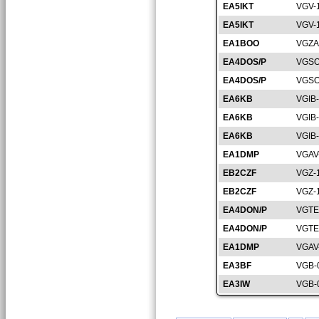
EA5IKT
VGV-
EA5IKT
VGV-
EA1BOO
VGZA
EA4DOS/P
VGSO
EA4DOS/P
VGSO
EA6KB
VGIB
EA6KB
VGIB
EA6KB
VGIB
EA1DMP
VGAV
EB2CZF
VGZ-
EB2CZF
VGZ-
EA4DON/P
VGTE
EA4DON/P
VGTE
EA1DMP
VGAV
EA3BF
VGB-
EA3IW
VGB-