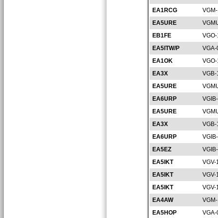
EA1RCG
VGM-
EA5URE
VGMU
EB1FE
VGO-
EA5ITW/P
VGA-
EA1OK
VGO-
EA3X
VGB-
EA5URE
VGMU
EA6URP
VGIB
EA5URE
VGMU
EA3X
VGB-
EA6URP
VGIB
EA5EZ
VGIB
EA5IKT
VGV-
EA5IKT
VGV-
EA5IKT
VGV-
EA4AW
VGM-
EA5HOP
VGA-