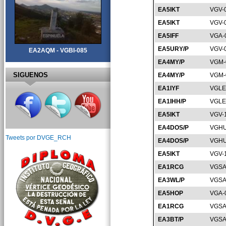
EA5IKT
VGV-
EA5IKT
VGV-
EA5IFF
VGA-
EA5URY/P
VGV-
EA2AQM - VGBI-085
EA4MY/P
VGM-
SIGUENOS
EA4MY/P
VGM-
EA1IYF
VGLE
EA1IHH/P
VGLE
EA5IKT
VGV-
EA4DOS/P
VGHU
Tweets por DVGE_RCH
EA4DOS/P
VGHU
EA5IKT
VGV-
EA1RCG
VGSA
EA3WL/P
VGSA
EA5HOP
VGA-
EA1RCG
VGSA
EA3BT/P
VGSA