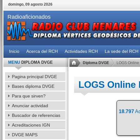
domingo, 09 agosto 2026
Radioaficionados
Inicio
Acerca del RCH
Actividades RCH
La sede del RCH
MENU
DIPLOMA DVGE
Diploma DVGE
LOGS Online
Pagina principal DVGE
LOGS Online
Bases diploma DVGE
Para que sirven?
Anunciar actividad
18.797
Ac
Buscador de referencias
Acreditaciones IGN
DVGE MAPS