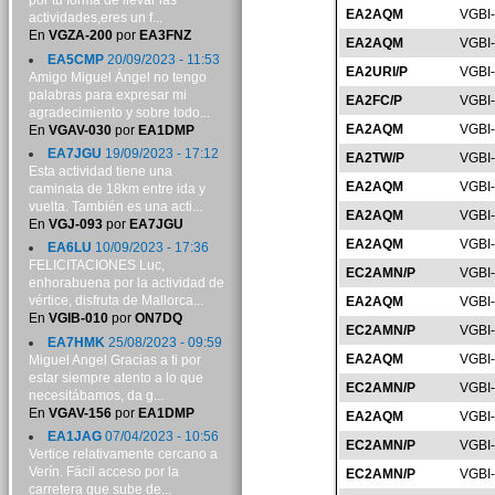
por tu forma de llevar las
EA2AQM
VGBI
actividades,eres un f...
En
VGZA-200
por
EA3FNZ
EA2AQM
VGBI
EA5CMP
20/09/2023 - 11:53
EA2URI/P
VGBI
Amigo Miguel Ángel no tengo
palabras para expresar mi
EA2FC/P
VGBI
agradecimiento y sobre todo...
EA2AQM
VGBI
En
VGAV-030
por
EA1DMP
EA7JGU
19/09/2023 - 17:12
EA2TW/P
VGBI
Esta actividad tiene una
EA2AQM
VGBI
caminata de 18km entre ida y
vuelta. También es una acti...
EA2AQM
VGBI
En
VGJ-093
por
EA7JGU
EA2AQM
VGBI-
EA6LU
10/09/2023 - 17:36
FELICITACIONES Luc,
EC2AMN/P
VGBI-
enhorabuena por la actividad de
vértice, disfruta de Mallorca...
EA2AQM
VGBI
En
VGIB-010
por
ON7DQ
EC2AMN/P
VGBI
EA7HMK
25/08/2023 - 09:59
EA2AQM
VGBI
Miguel Angel Gracias a ti por
estar siempre atento a lo que
EC2AMN/P
VGBI
necesitábamos, da g...
En
VGAV-156
por
EA1DMP
EA2AQM
VGBI
EA1JAG
07/04/2023 - 10:56
EC2AMN/P
VGBI
Vertice relativamente cercano a
Verín. Fácil acceso por la
EC2AMN/P
VGBI
carretera que sube de...