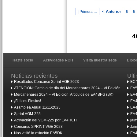
< Anterior
8
9
| Primera …
4
Hazte socio
Actividades RCH
Visita nuestra sede
Dipl
Noticias recientes
Ult
Resultados Concurso Sprint VGE 2023
EC4
ATENCION: Cambio de día del Mercahenares 2024 – VI Edición
EA5
Mercahenares 2024 – VI Edición: Artículos de EA4BPG (SK)
EA4
¡Felices Fiestas!
EA4
Asamblea Anual 11/11/2023
EA4
Sprint VGM-225
EA4
Activación del VGM-225 por EA4RCH
jai
Concurso SPRINT VGE 2023
Jai
Nos visitó la estación EA5DK
EA4