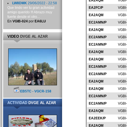
EA2AQM
VGBI
LW8DMK
29/06/2022 - 22:58
Que lindo ver tu gran actividad
EA2FC/P
VGBI
amigo querido !!! Abrazo muy
EA2AQM
VGBI
fuerte desde el otro...
En
VGIB-024
por
EA6LU
EC2AMN/P
VGBI
EA2AQM
VGBI
VIDEO
DVGE AL AZAR
EC2AMN/P
VGBI
EC2AMN/P
VGBI
EA2AQM
VGBI
EA2AQM
VGBI
EC2AMN/P
VGBI
EC2AMN/P
VGBI
EA2AQM
VGBI
EA2AQM
VGBI
EB5TC - VGCR-158
EC2AMN/P
VGBI
ACTIVIDAD
DVGE AL AZAR
EC2AMN/P
VGBI
EA2AQM
VGBI
EA2EEK/P
VGBI
EA2AQM
VGBI