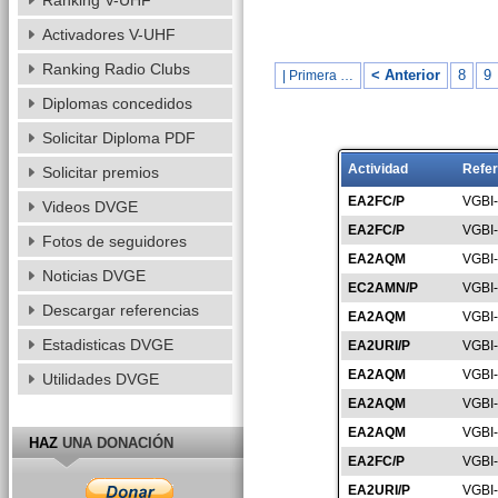
Ranking V-UHF
Activadores V-UHF
Ranking Radio Clubs
< Anterior
8
9
| Primera …
Diplomas concedidos
Solicitar Diploma PDF
Actividad
Refer
Solicitar premios
EA2FC/P
VGBI
Videos DVGE
EA2FC/P
VGBI
Fotos de seguidores
EA2AQM
VGBI
Noticias DVGE
EC2AMN/P
VGBI
Descargar referencias
EA2AQM
VGBI
Estadisticas DVGE
EA2URI/P
VGBI
EA2AQM
VGBI
Utilidades DVGE
EA2AQM
VGBI
EA2AQM
VGBI
HAZ
UNA DONACIÓN
EA2FC/P
VGBI
EA2URI/P
VGBI