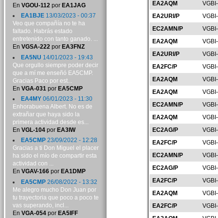
EA2AQM
VGBI
En
VGOU-112
por
EA1JAG
EA1BJE
13/03/2023 - 00:37
EA2URI/P
VGBI
Veo que compañía no te ha
EC2AMN/P
VGBI
faltado. Habrás estado
entretenido con tanto ganado. ...
EA2AQM
VGBI
En
VGSA-222
por
EA3FNZ
EA2URI/P
VGBI
EA5NU
14/01/2023 - 19:43
Que orgullo siempre poder decir
EA2FC/P
VGBI
que a mí me enseñó EA5CMP.
EA2AQM
VGBI
Gracias Paco por est...
En
VGA-031
por
EA5CMP
EA2AQM
VGBI
EA4MY
06/01/2023 - 11:30
EC2AMN/P
VGBI
Enhorabuena Albert. No es de
extrañar que haya sido la
EA2AQM
VGBI
primera actividad desde es...
En
VGL-104
por
EA3IW
EC2AG/P
VGBI
EA5CMP
23/09/2022 - 12:28
EA2FC/P
VGBI
Gracias a ti Don Miguel el placer
EC2AMN/P
VGBI
ha sido el mío de compartir esta
actividad con ...
EC2AG/P
VGBI
En
VGAV-166
por
EA1DMP
EA2FC/P
VGBI
EA5CMP
26/08/2022 - 13:32
Me alegro mucho Don Juan por
EA2AQM
VGBI
tu trayectoria que poco a poco te
vas superando, incl...
EA2FC/P
VGBI
En
VGA-054
por
EA5IFF