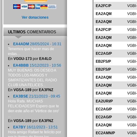
EA2FC/P
VGBI
EA2AQM
VGBI
Ver donaciones
EA2AQM
VGBI
EA2FC/P
VGBI
ULTIMOS
COMENTARIOS
EA2AQM
VGBI
EA4ADM
28/05/2024 - 16:31
EA2AQM
VGBI
Tenemos que hacer mas de
EC2AG/P
VGBI
estas....
En
VGGU-173
por
EA4LO
EB2FS/P
VGBI
EA4BBB
15/12/2023 - 10:56
EB2FS/P
VGBI
MUY BUENAS. OS DESEO A
TODOS LOS AMIGOS Y
EA2AQM
VGBI
SIMPATIZANTES DEL RADIO
CLUB UNA FELICES...
EA2AQM
VGBI
En
VGSA-189
por
EA3FNZ
EA2AQM
VGBI
EA3BSE
21/11/2023 - 09:45
Hola Rafa. MUCHAS
EA2URI/P
VGBI
FELICIDADES!!! Espero que te
EC2AG/P
VGBI
den este año el 'Vértice de oro'
...
EC2AG/P
VGBI
En
VGSA-189
por
EA3FNZ
EA2AQM
VGBI
EA7BY
16/11/2023 - 13:51
Hola amigo Rafael:te felicito por
EC2AMN/P
VGBI