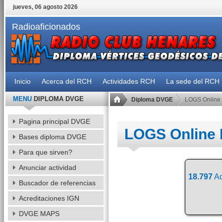
jueves, 06 agosto 2026
Radioaficionados
Inicio
Acerca del RCH
Actividades RCH
La sede del RCH
MENU
DIPLOMA DVGE
Diploma DVGE
LOGS Online
Pagina principal DVGE
LOGS Online
Bases diploma DVGE
Para que sirven?
Anunciar actividad
18.797
Ac
Buscador de referencias
Acreditaciones IGN
DVGE MAPS