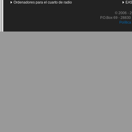
Ordenadores para el cuarto de radio
EA5
© 2006 - 
P.O.Box 69 - 28830
Política