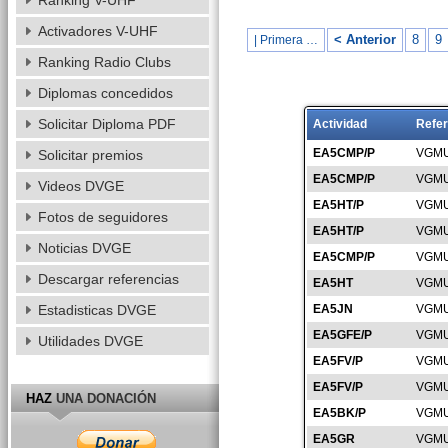
Ranking V-UHF
Activadores V-UHF
< Anterior
8
9
| Primera …
Ranking Radio Clubs
Diplomas concedidos
Solicitar Diploma PDF
Actividad
Refer
EA5CMP/P
VGMU
Solicitar premios
EA5CMP/P
VGMU
Videos DVGE
EA5HT/P
VGMU
Fotos de seguidores
EA5HT/P
VGMU
Noticias DVGE
EA5CMP/P
VGMU
Descargar referencias
EA5HT
VGMU
Estadisticas DVGE
EA5JN
VGMU
EA5GFE/P
VGMU
Utilidades DVGE
EA5FV/P
VGMU
EA5FV/P
VGMU
HAZ
UNA DONACIÓN
EA5BK/P
VGMU
EA5GR
VGMU