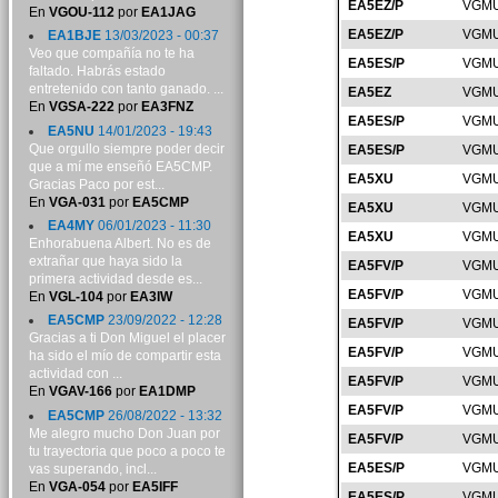
EA5EZ/P
VGMU
En
VGOU-112
por
EA1JAG
EA5EZ/P
VGMU
EA1BJE
13/03/2023 - 00:37
Veo que compañía no te ha
EA5ES/P
VGMU
faltado. Habrás estado
entretenido con tanto ganado. ...
EA5EZ
VGMU
En
VGSA-222
por
EA3FNZ
EA5ES/P
VGMU
EA5NU
14/01/2023 - 19:43
Que orgullo siempre poder decir
EA5ES/P
VGMU
que a mí me enseñó EA5CMP.
EA5XU
VGMU
Gracias Paco por est...
En
VGA-031
por
EA5CMP
EA5XU
VGMU
EA4MY
06/01/2023 - 11:30
EA5XU
VGMU
Enhorabuena Albert. No es de
extrañar que haya sido la
EA5FV/P
VGMU
primera actividad desde es...
EA5FV/P
VGMU
En
VGL-104
por
EA3IW
EA5CMP
23/09/2022 - 12:28
EA5FV/P
VGMU
Gracias a ti Don Miguel el placer
EA5FV/P
VGMU
ha sido el mío de compartir esta
actividad con ...
EA5FV/P
VGMU
En
VGAV-166
por
EA1DMP
EA5FV/P
VGMU
EA5CMP
26/08/2022 - 13:32
Me alegro mucho Don Juan por
EA5FV/P
VGMU
tu trayectoria que poco a poco te
EA5ES/P
VGMU
vas superando, incl...
En
VGA-054
por
EA5IFF
EA5ES/P
VGMU