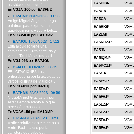
por tu forma de llevar las
EA5BK/P
VGMU
actividades,eres un f...
En
VGZA-200
por
EA3FNZ
EA5CA
VGMU
EA5CMP
20/09/2023 - 11:53
EA5CA
VGMU
Amigo Miguel Ángel no tengo
palabras para expresar mi
EA5BK/P
VGMU
agradecimiento y sobre todo...
EA2LMI
VGMU
En
VGAV-030
por
EA1DMP
EA7JGU
19/09/2023 - 17:12
EA5RCZ/P
VGMU
Esta actividad tiene una
EA5JN
VGMU
caminata de 18km entre ida y
vuelta. También es una acti...
EA5IQM/P
VGMU
En
VGJ-093
por
EA7JGU
EA5RCZ/P
VGMU
EA6LU
10/09/2023 - 17:36
FELICITACIONES Luc,
EA5CA
VGMU
enhorabuena por la actividad de
EA5ES/P
VGMU
vértice, disfruta de Mallorca...
En
VGIB-010
por
ON7DQ
EA5FV/P
VGMU
EA7HMK
25/08/2023 - 09:59
EA5FV/P
VGMU
Miguel Angel Gracias a ti por
estar siempre atento a lo que
EA5EZ/P
VGMU
necesitábamos, da g...
En
VGAV-156
por
EA1DMP
EA5EZ/P
VGMU
EA1JAG
07/04/2023 - 10:56
EA5FV/P
VGMU
Vertice relativamente cercano a
Verín. Fácil acceso por la
EA5FV/P
VGMU
carretera que sube de...