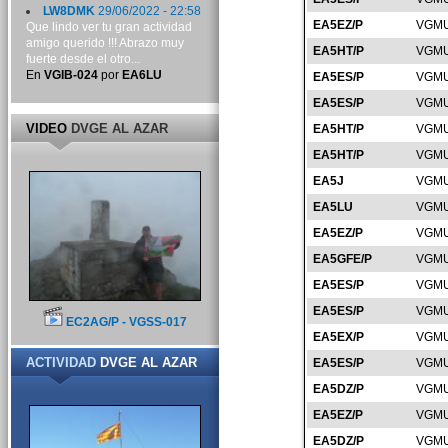
LW8DMK
29/06/2022 - 22:58
EA5EZ/P
VGMU
Que lindo ver tu gran actividad
amigo querido !!! Abrazo muy
EA5HT/P
VGMU
fuerte desde el otro...
En
VGIB-024
por
EA6LU
EA5ES/P
VGMU
EA5ES/P
VGMU
VIDEO
DVGE AL AZAR
EA5HT/P
VGMU
EA5HT/P
VGMU
EA5J
VGMU
EA5LU
VGMU
EA5EZ/P
VGMU
EA5GFE/P
VGMU
EA5ES/P
VGMU
EA5ES/P
VGMU
EC2AG/P - VGSS-017
EA5EX/P
VGMU
ACTIVIDAD
DVGE AL AZAR
EA5ES/P
VGMU
EA5DZ/P
VGMU
EA5EZ/P
VGMU
EA5DZ/P
VGMU