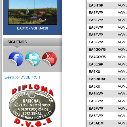
EA5HT/P
VGMU
EA5FV/P
VGMU
EA5FV/P
VGMU
EA5FV/P
VGMU
EA3TO - VGHU-018
EA5FV/P
VGMU
SIGUENOS
EA5FV/P
VGMU
EA4GOY/5
VGMU
EA4GOY/5
VGMU
EA5ES/P
VGMU
EA5XU
VGMU
Tweets por DVGE_RCH
EA5RKB/P
VGMU
EA5XU
VGMU
EA5IIG/P
VGMU
EA5FV/P
VGMU
EA5FV/P
VGMU
EA5FV/P
VGMU
EA5ADM
VGMU