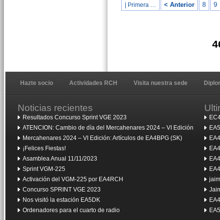
< Anterior
8
9
| Primera …
4
Hazte socio
Actividades RCH
Visita nuestra sede
Dipl
Noticias recientes
Ult
Resultados Concurso Sprint VGE 2023
EC4
ATENCION: Cambio de día del Mercahenares 2024 – VI Edición
EA5
Mercahenares 2024 – VI Edición: Artículos de EA4BPG (SK)
EA4
¡Felices Fiestas!
EA4
Asamblea Anual 11/11/2023
EA4
Sprint VGM-225
EA4
Activación del VGM-225 por EA4RCH
jai
Concurso SPRINT VGE 2023
Jai
Nos visitó la estación EA5DK
EA4
Ordenadores para el cuarto de radio
EA5