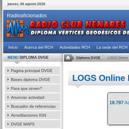
jueves, 06 agosto 2026
Radioaficionados
Inicio
Acerca del RCH
Actividades RCH
La sede del RCH
MENU
DIPLOMA DVGE
Diploma DVGE
LOGS Online
Pagina principal DVGE
LOGS Online
Bases diploma DVGE
Para que sirven?
Anunciar actividad
18.797
Ac
Buscador de referencias
Acreditaciones IGN
DVGE MAPS