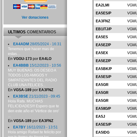
EA2LMI
VGMU
EA5ES/P
VGMU
Ver donaciones
EA3FNZ
VGMU
EB1ITJ/P
VGMU
ULTIMOS
COMENTARIOS
EA5ES
VGMU
EA4ADM
28/05/2024 - 16:31
EA5EZ/P
VGMU
Tenemos que hacer mas de
EA5EX
VGMU
estas....
En
VGGU-173
por
EA4LO
EA5EZ/P
VGMU
EA4BBB
15/12/2023 - 10:56
EA5BK/P
VGMU
MUY BUENAS. OS DESEO A
TODOS LOS AMIGOS Y
EA5ES/P
VGMU
SIMPATIZANTES DEL RADIO
EA5GR
VGMU
CLUB UNA FELICES...
En
VGSA-189
por
EA3FNZ
EA5GR
VGMU
EA3BSE
21/11/2023 - 09:45
EA5GR
VGMU
Hola Rafa. MUCHAS
FELICIDADES!!! Espero que te
EA5IIG/P
VGMU
den este año el 'Vértice de oro'
...
EA5J
VGMU
En
VGSA-189
por
EA3FNZ
EA5ES/P
VGMU
EA7BY
16/11/2023 - 13:51
Hola amigo Rafael:te felicito por
EA5IDG
VGMU