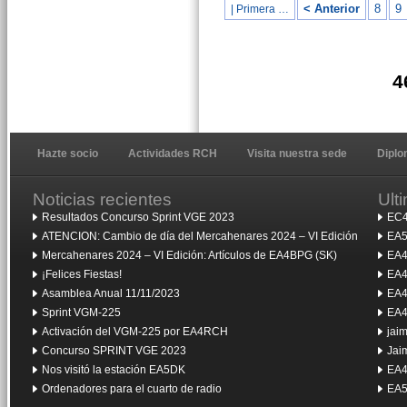
< Anterior
8
9
| Primera …
4
Hazte socio
Actividades RCH
Visita nuestra sede
Dipl
Noticias recientes
Ult
Resultados Concurso Sprint VGE 2023
EC4
ATENCION: Cambio de día del Mercahenares 2024 – VI Edición
EA5
Mercahenares 2024 – VI Edición: Artículos de EA4BPG (SK)
EA4
¡Felices Fiestas!
EA4
Asamblea Anual 11/11/2023
EA4
Sprint VGM-225
EA4
Activación del VGM-225 por EA4RCH
jai
Concurso SPRINT VGE 2023
Jai
Nos visitó la estación EA5DK
EA4
Ordenadores para el cuarto de radio
EA5