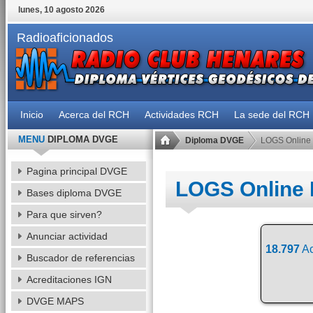
lunes, 10 agosto 2026
Radioaficionados
Inicio
Acerca del RCH
Actividades RCH
La sede del RCH
MENU
DIPLOMA DVGE
Diploma DVGE
LOGS Online
Pagina principal DVGE
LOGS Online
Bases diploma DVGE
Para que sirven?
Anunciar actividad
18.797
Ac
Buscador de referencias
Acreditaciones IGN
DVGE MAPS