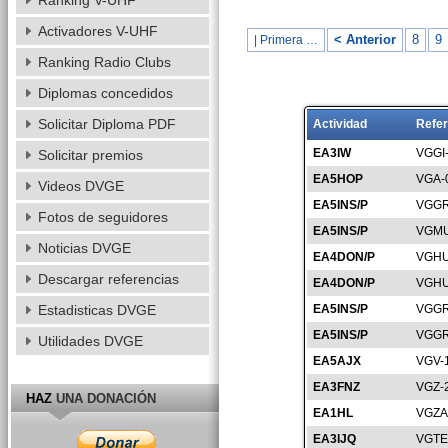
Ranking V-UHF
Activadores V-UHF
< Anterior
8
9
| Primera …
Ranking Radio Clubs
Diplomas concedidos
Solicitar Diploma PDF
Actividad
Refer
EA3IW
VGGI
Solicitar premios
EA5HOP
VGA-
Videos DVGE
EA5INS/P
VGGR
Fotos de seguidores
EA5INS/P
VGMU
Noticias DVGE
EA4DON/P
VGHU
Descargar referencias
EA4DON/P
VGHU
Estadisticas DVGE
EA5INS/P
VGGR
EA5INS/P
VGGR
Utilidades DVGE
EA5AJX
VGV-
EA3FNZ
VGZ-
HAZ
UNA DONACIÓN
EA1HL
VGZA
EA3IJQ
VGTE