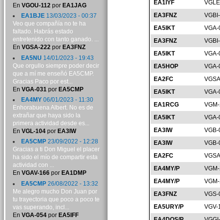
EA1IYF
VGLE
En
VGOU-112
por
EA1JAG
EA3FNZ
VGBI
EA1BJE
13/03/2023 - 00:37
Veo que compañía no te ha
EA5IKT
VGA-
faltado. Habrás estado
entretenido con tanto ganado. ...
EA3FNZ
VGBI
En
VGSA-222
por
EA3FNZ
EA5IKT
VGA-
EA5NU
14/01/2023 - 19:43
Que orgullo siempre poder decir
EA5HOP
VGA-
que a mí me enseñó EA5CMP.
EA2FC
VGSA
Gracias Paco por est...
En
VGA-031
por
EA5CMP
EA5IKT
VGA-
EA4MY
06/01/2023 - 11:30
EA1RCG
VGM-
Enhorabuena Albert. No es de
extrañar que haya sido la
EA5IKT
VGA-
primera actividad desde es...
EA3IW
VGB-
En
VGL-104
por
EA3IW
EA5CMP
23/09/2022 - 12:28
EA3IW
VGB-
Gracias a ti Don Miguel el placer
EA2FC
VGSA
ha sido el mío de compartir esta
actividad con ...
EA4MY/P
VGM-
En
VGAV-166
por
EA1DMP
EA4MY/P
VGM-
EA5CMP
26/08/2022 - 13:32
Me alegro mucho Don Juan por
EA3FNZ
VGS-
tu trayectoria que poco a poco te
EA5URY/P
VGV-
vas superando, incl...
En
VGA-054
por
EA5IFF
EA4DOS/P
VGGI