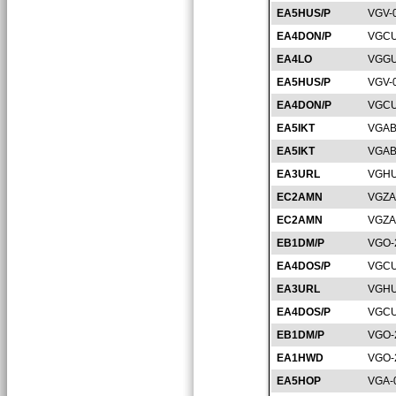
EA5HUS/P
VGV-
EA4DON/P
VGCU
EA4LO
VGGU
EA5HUS/P
VGV-
EA4DON/P
VGCU
EA5IKT
VGAB
EA5IKT
VGAB
EA3URL
VGHU
EC2AMN
VGZA
EC2AMN
VGZA
EB1DM/P
VGO-
EA4DOS/P
VGCU
EA3URL
VGHU
EA4DOS/P
VGCU
EB1DM/P
VGO-
EA1HWD
VGO-
EA5HOP
VGA-