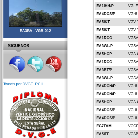
EA1IHH/P
VGLE
EA4DOS/P
VGHU
EA5IKT
VGV-
EA5IKT
VGV-
EA3BV - VGB-012
EA1RCG
VGSA
SIGUENOS
EA3WL/P
VGSA
EA5HOP
VGA-
EA1RCG
VGSA
EA3BT/P
VGSA
EA3WL/P
VGAV
Tweets por DVGE_RCH
EA4DON/P
VGHU
EA4DON/P
VGHU
EA5HOP
VGA-
EA4DOS/P
VGHU
EA4DOS/P
VGHU
EG7FAM
VGGR
EA5IFF
VGAB