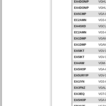
EA4DON/P
VGHU
EA4DON/P
VGHU
EA5CMP
VGA-
EC2AMN
VGS-
EA4GXD
VGCU
EC2AMN
VGS-
EA1DMP
VGAV
EA1DMP
VGAV
EA5IKT
VGV-
EA5IKT
VGV-
EA4AW
VGM-
EA5HOP
VGA-
EA5URY/P
VGV-
EA1IYN
VGS-
EA3FNZ
VGAL
EA3IEQ
VGT-
EA5HOP
VGA-