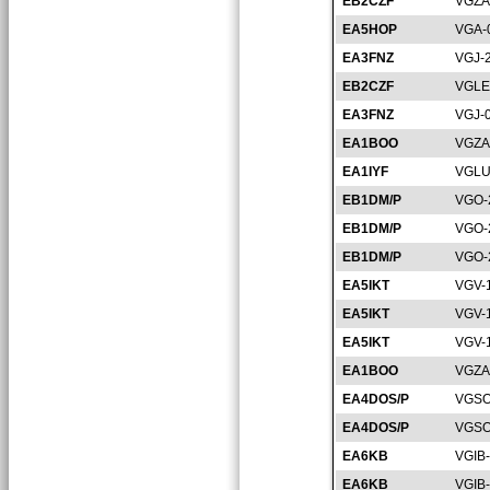
EB2CZF
VGZA
EA5HOP
VGA-
EA3FNZ
VGJ-
EB2CZF
VGLE
EA3FNZ
VGJ-
EA1BOO
VGZA
EA1IYF
VGLU
EB1DM/P
VGO-
EB1DM/P
VGO-
EB1DM/P
VGO-
EA5IKT
VGV-
EA5IKT
VGV-
EA5IKT
VGV-
EA1BOO
VGZA
EA4DOS/P
VGSO
EA4DOS/P
VGSO
EA6KB
VGIB
EA6KB
VGIB