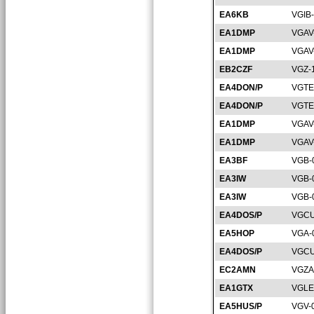
EA6KB
VGIB
EA1DMP
VGAV
EA1DMP
VGAV
EB2CZF
VGZ-
EA4DON/P
VGTE
EA4DON/P
VGTE
EA1DMP
VGAV
EA1DMP
VGAV
EA3BF
VGB-
EA3IW
VGB-
EA3IW
VGB-
EA4DOS/P
VGCU
EA5HOP
VGA-
EA4DOS/P
VGCU
EC2AMN
VGZA
EA1GTX
VGLE
EA5HUS/P
VGV-