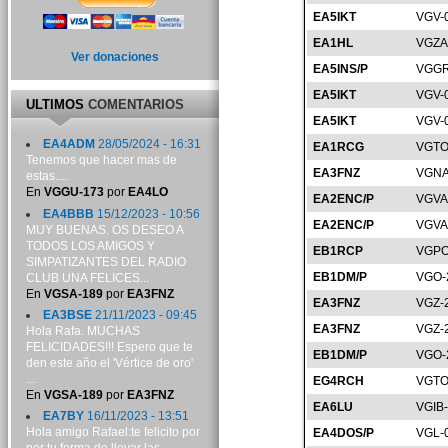
EA5IKT
VGV-
EA1HL
VGZA
Ver donaciones
EA5INS/P
VGGR
EA5IKT
VGV-
ULTIMOS
COMENTARIOS
EA5IKT
VGV-
EA4ADM
28/05/2024 - 16:31
EA1RCG
VGTO
Tenemos que hacer mas de
EA3FNZ
VGNA
estas....
En
VGGU-173
por
EA4LO
EA2ENC/P
VGVA
EA4BBB
15/12/2023 - 10:56
EA2ENC/P
VGVA
MUY BUENAS. OS DESEO A
TODOS LOS AMIGOS Y
EB1RCP
VGPO
SIMPATIZANTES DEL RADIO
EB1DM/P
VGO-
CLUB UNA FELICES...
En
VGSA-189
por
EA3FNZ
EA3FNZ
VGZ-
EA3BSE
21/11/2023 - 09:45
EA3FNZ
VGZ-
Hola Rafa. MUCHAS
FELICIDADES!!! Espero que te
EB1DM/P
VGO-
den este año el 'Vértice de oro'
...
EG4RCH
VGTO
En
VGSA-189
por
EA3FNZ
EA6LU
VGIB
EA7BY
16/11/2023 - 13:51
Hola amigo Rafael:te felicito por
EA4DOS/P
VGL-