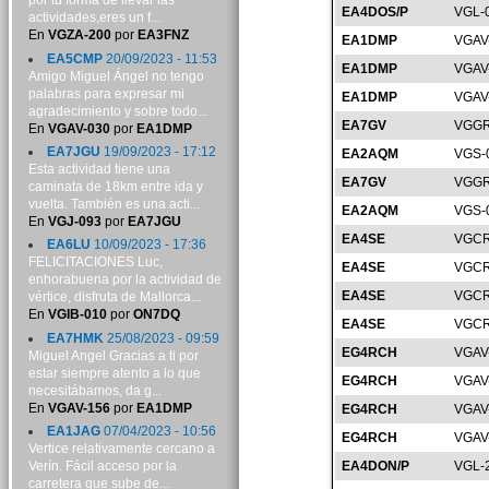
por tu forma de llevar las
EA4DOS/P
VGL-
actividades,eres un f...
En
VGZA-200
por
EA3FNZ
EA1DMP
VGAV
EA5CMP
20/09/2023 - 11:53
EA1DMP
VGAV
Amigo Miguel Ángel no tengo
palabras para expresar mi
EA1DMP
VGAV
agradecimiento y sobre todo...
EA7GV
VGGR
En
VGAV-030
por
EA1DMP
EA7JGU
19/09/2023 - 17:12
EA2AQM
VGS-
Esta actividad tiene una
EA7GV
VGGR
caminata de 18km entre ida y
vuelta. También es una acti...
EA2AQM
VGS-
En
VGJ-093
por
EA7JGU
EA4SE
VGCR
EA6LU
10/09/2023 - 17:36
FELICITACIONES Luc,
EA4SE
VGCR
enhorabuena por la actividad de
EA4SE
VGCR
vértice, disfruta de Mallorca...
En
VGIB-010
por
ON7DQ
EA4SE
VGCR
EA7HMK
25/08/2023 - 09:59
EG4RCH
VGAV
Miguel Angel Gracias a ti por
estar siempre atento a lo que
EG4RCH
VGAV
necesitábamos, da g...
En
VGAV-156
por
EA1DMP
EG4RCH
VGAV
EA1JAG
07/04/2023 - 10:56
EG4RCH
VGAV
Vertice relativamente cercano a
Verín. Fácil acceso por la
EA4DON/P
VGL-
carretera que sube de...