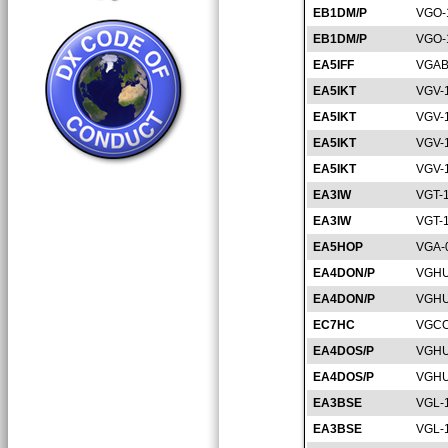
EB1DM/P
VGO-
EB1DM/P
VGO-
EA5IFF
VGAB
EA5IKT
VGV-
EA5IKT
VGV-
EA5IKT
VGV-
EA5IKT
VGV-
EA3IW
VGT-
EA3IW
VGT-
EA5HOP
VGA-
EA4DON/P
VGHU
EA4DON/P
VGHU
EC7HC
VGCO
EA4DOS/P
VGHU
EA4DOS/P
VGHU
EA3BSE
VGL-
EA3BSE
VGL-