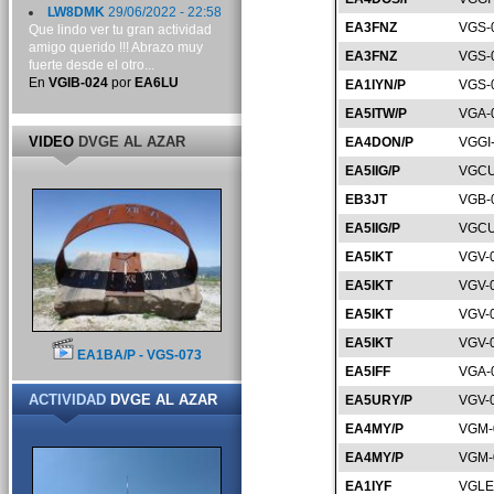
LW8DMK
29/06/2022 - 22:58
EA3FNZ
VGS-
Que lindo ver tu gran actividad
amigo querido !!! Abrazo muy
EA3FNZ
VGS-
fuerte desde el otro...
En
VGIB-024
por
EA6LU
EA1IYN/P
VGS-
EA5ITW/P
VGA-
VIDEO
DVGE AL AZAR
EA4DON/P
VGGI
EA5IIG/P
VGCU
EB3JT
VGB-
EA5IIG/P
VGCU
EA5IKT
VGV-
EA5IKT
VGV-
EA5IKT
VGV-
EA5IKT
VGV-
EA1BA/P - VGS-073
EA5IFF
VGA-
ACTIVIDAD
DVGE AL AZAR
EA5URY/P
VGV-
EA4MY/P
VGM-
EA4MY/P
VGM-
EA1IYF
VGLE