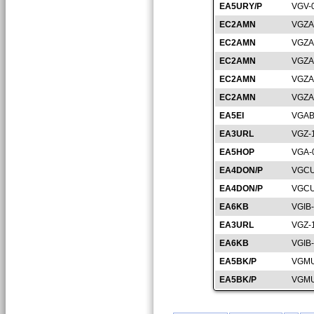
EA5URY/P
VGV-
EC2AMN
VGZA
EC2AMN
VGZA
EC2AMN
VGZA
EC2AMN
VGZA
EC2AMN
VGZA
EA5EI
VGAB
EA3URL
VGZ-
EA5HOP
VGA-
EA4DON/P
VGCU
EA4DON/P
VGCU
EA6KB
VGIB
EA3URL
VGZ-
EA6KB
VGIB
EA5BK/P
VGMU
EA5BK/P
VGMU