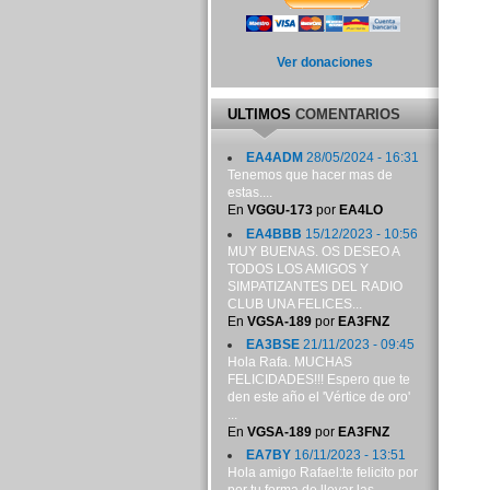
Ver donaciones
ULTIMOS
COMENTARIOS
EA4ADM
28/05/2024 - 16:31
Tenemos que hacer mas de
estas....
En
VGGU-173
por
EA4LO
EA4BBB
15/12/2023 - 10:56
MUY BUENAS. OS DESEO A
TODOS LOS AMIGOS Y
SIMPATIZANTES DEL RADIO
CLUB UNA FELICES...
En
VGSA-189
por
EA3FNZ
EA3BSE
21/11/2023 - 09:45
Hola Rafa. MUCHAS
FELICIDADES!!! Espero que te
den este año el 'Vértice de oro'
...
En
VGSA-189
por
EA3FNZ
EA7BY
16/11/2023 - 13:51
Hola amigo Rafael:te felicito por