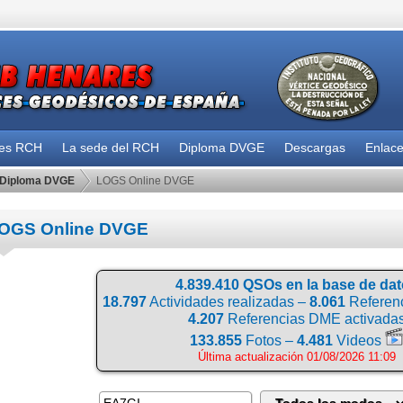
des RCH
La sede del RCH
Diploma DVGE
Descargas
Enlac
Diploma DVGE
LOGS Online DVGE
OGS Online DVGE
4.839.410 QSOs en la base de da
18.797
Actividades realizadas –
8.061
Referenc
4.207
Referencias DME activada
133.855
Fotos –
4.481
Videos
Última actualización 01/08/2026 11:09