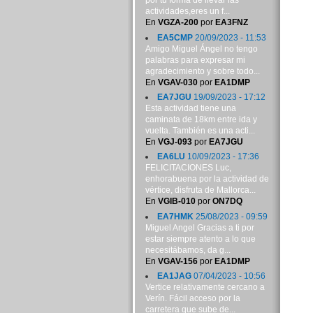
por tu forma de llevar las
actividades,eres un f...
En
VGZA-200
por
EA3FNZ
EA5CMP
20/09/2023 - 11:53
Amigo Miguel Ángel no tengo
palabras para expresar mi
agradecimiento y sobre todo...
En
VGAV-030
por
EA1DMP
EA7JGU
19/09/2023 - 17:12
Esta actividad tiene una
caminata de 18km entre ida y
vuelta. También es una acti...
En
VGJ-093
por
EA7JGU
EA6LU
10/09/2023 - 17:36
FELICITACIONES Luc,
enhorabuena por la actividad de
vértice, disfruta de Mallorca...
En
VGIB-010
por
ON7DQ
EA7HMK
25/08/2023 - 09:59
Miguel Angel Gracias a ti por
estar siempre atento a lo que
necesitábamos, da g...
En
VGAV-156
por
EA1DMP
EA1JAG
07/04/2023 - 10:56
Vertice relativamente cercano a
Verín. Fácil acceso por la
carretera que sube de...