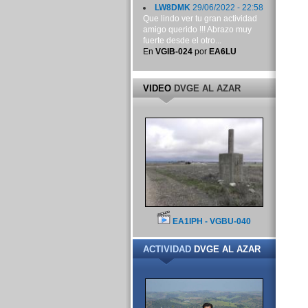
LW8DMK
29/06/2022 - 22:58
Que lindo ver tu gran actividad
amigo querido !!! Abrazo muy
fuerte desde el otro...
En
VGIB-024
por
EA6LU
VIDEO
DVGE AL AZAR
EA1IPH - VGBU-040
ACTIVIDAD
DVGE AL AZAR