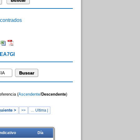
ontrados
 EA7GI
eferencia (
Ascendente
/
Descendente
)
uiente >
>>
… Ultima |
Indicativo
Día