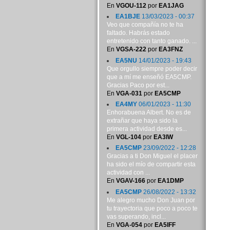
En
VGOU-112
por
EA1JAG
EA1BJE
13/03/2023 - 00:37
Veo que compañía no te ha
faltado. Habrás estado
entretenido con tanto ganado. ...
En
VGSA-222
por
EA3FNZ
EA5NU
14/01/2023 - 19:43
Que orgullo siempre poder decir
que a mí me enseñó EA5CMP.
Gracias Paco por est...
En
VGA-031
por
EA5CMP
EA4MY
06/01/2023 - 11:30
Enhorabuena Albert. No es de
extrañar que haya sido la
primera actividad desde es...
En
VGL-104
por
EA3IW
EA5CMP
23/09/2022 - 12:28
Gracias a ti Don Miguel el placer
ha sido el mío de compartir esta
actividad con ...
En
VGAV-166
por
EA1DMP
EA5CMP
26/08/2022 - 13:32
Me alegro mucho Don Juan por
tu trayectoria que poco a poco te
vas superando, incl...
En
VGA-054
por
EA5IFF