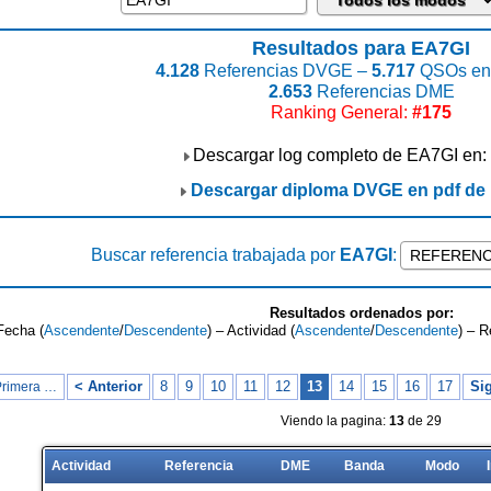
Resultados para EA7GI
4.128
Referencias DVGE –
5.717
QSOs enc
2.653
Referencias DME
Ranking General:
#175
Descargar log completo de EA7GI en:
Descargar diploma DVGE en pdf de
Buscar referencia trabajada por
EA7GI
:
Resultados ordenados por:
Fecha (
Ascendente
/
Descendente
) – Actividad (
Ascendente
/
Descendente
) – R
< Anterior
8
9
10
11
12
13
14
15
16
17
Sig
Primera …
Viendo la pagina:
13
de 29
Actividad
Referencia
DME
Banda
Modo