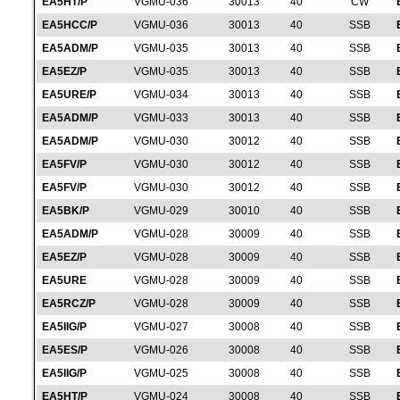
EA5HT/P
VGMU-036
30013
40
CW
EA5HCC/P
VGMU-036
30013
40
SSB
EA5ADM/P
VGMU-035
30013
40
SSB
EA5EZ/P
VGMU-035
30013
40
SSB
EA5URE/P
VGMU-034
30013
40
SSB
EA5ADM/P
VGMU-033
30013
40
SSB
EA5ADM/P
VGMU-030
30012
40
SSB
EA5FV/P
VGMU-030
30012
40
SSB
EA5FV/P
VGMU-030
30012
40
SSB
EA5BK/P
VGMU-029
30010
40
SSB
EA5ADM/P
VGMU-028
30009
40
SSB
EA5EZ/P
VGMU-028
30009
40
SSB
EA5URE
VGMU-028
30009
40
SSB
EA5RCZ/P
VGMU-028
30009
40
SSB
EA5IIG/P
VGMU-027
30008
40
SSB
EA5ES/P
VGMU-026
30008
40
SSB
EA5IIG/P
VGMU-025
30008
40
SSB
EA5HT/P
VGMU-024
30008
40
SSB