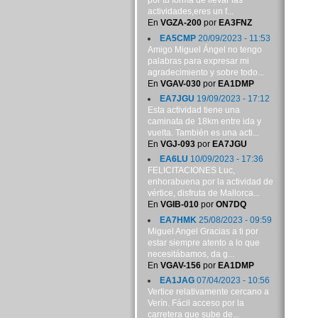
por tu forma de llevar las
actividades,eres un f...
En
VGZA-200
por
EA3FNZ
EA5CMP
20/09/2023 - 11:53
Amigo Miguel Ángel no tengo
palabras para expresar mi
agradecimiento y sobre todo...
En
VGAV-030
por
EA1DMP
EA7JGU
19/09/2023 - 17:12
Esta actividad tiene una
caminata de 18km entre ida y
vuelta. También es una acti...
En
VGJ-093
por
EA7JGU
EA6LU
10/09/2023 - 17:36
FELICITACIONES Luc,
enhorabuena por la actividad de
vértice, disfruta de Mallorca...
En
VGIB-010
por
ON7DQ
EA7HMK
25/08/2023 - 09:59
Miguel Angel Gracias a ti por
estar siempre atento a lo que
necesitábamos, da g...
En
VGAV-156
por
EA1DMP
EA1JAG
07/04/2023 - 10:56
Vertice relativamente cercano a
Verín. Fácil acceso por la
carretera que sube de...