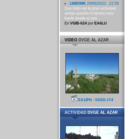
LW8DMK
29/06/2022 - 22:58
Que lindo ver tu gran actividad
amigo querido !!! Abrazo muy
fuerte desde el otro...
En
VGIB-024
por
EA6LU
VIDEO
DVGE AL AZAR
EA1IPH - VGSG-174
ACTIVIDAD
DVGE AL AZAR