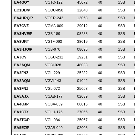
EA4GOY
VGTO-122
45072
40
SSB
EC1DD/P
VGOU-058
32040
40
SSB
EA4URQ/P
VGCR-243
13058
40
SSB
EA7GVZ
VGMA-009
29012
40
SSB
EA3HVE/P
VGB-189
08288
40
SSB
EA8URT
VGTF-063
38019
40
SSB
EA3HJO/P
VGB-076
08095
40
SSB
EA3CV
VGGU-232
19251
40
SSB
EA2AQM
VGBI-028
48033
40
SSB
EA3FNZ
VGL-229
25232
40
SSB
EA2AQM
VGVI-143
01042
40
SSB
EA3FNZ
VGL-072
25053
40
SSB
EA5AJX
VGAB-177
02039
40
SSB
EA4GJP
VGBA-059
06015
40
SSB
EA1GTX
VGLU-176
27065
40
SSB
EA3TO/P
VGL-084
25067
40
SSB
EA5EZ/P
VGAB-040
02008
40
SSB