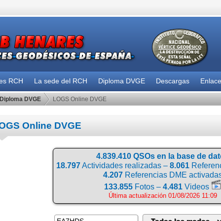
des RCH
La sede del RCH
Diploma DVGE
Descargas
Enlac
Diploma DVGE
LOGS Online DVGE
OGS Online DVGE
4.839.410 QSOs en la base de da
18.797
Actividades realizadas –
8.061
Referenc
4.207
Referencias DME activada
133.855
Fotos –
4.481
Videos
Última actualización 01/08/2026 11:09