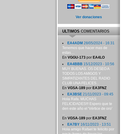
Ver donaciones
ULTIMOS
COMENTARIOS
EA4ADM
28/05/2024 - 16:31
Tenemos que hacer mas de
estas....
En
VGGU-173
por
EA4LO
EA4BBB
15/12/2023 - 10:56
MUY BUENAS. OS DESEO A
TODOS LOS AMIGOS Y
SIMPATIZANTES DEL RADIO
CLUB UNA FELICES...
En
VGSA-189
por
EA3FNZ
EA3BSE
21/11/2023 - 09:45
Hola Rafa. MUCHAS
FELICIDADES!!! Espero que te
den este año el 'Vértice de oro'
...
En
VGSA-189
por
EA3FNZ
EA7BY
16/11/2023 - 13:51
Hola amigo Rafael:te felicito por