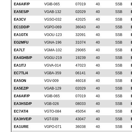
EA6AIF/P
VGIB-065
07019
40
SSB
EA5ES/P
VGAB-132
02029
40
SSB
EA3CV
VGSO-032
42025
40
SSB
EC1DD/P
VGPO-069
36043
40
SSB
EA1GTX
VGOU-123
32091
40
SSB
EG2MFU
VGNA-196
31074
40
SSB
EA7LT
VGMA-102
29065
40
SSB
EA4GHB/P
VGGU-219
19239
40
SSB
EA1ITJ
VGVA-014
47023
40
SSB
EC7TL/4
VGBA-359
06141
40
SSB
EA5ON
VGV-009
46018
40
SSB
EA5EZ/P
VGAB-129
02029
40
SSB
EA6AIF/P
VGIB-065
07019
40
SSB
EA3HSD/P
VGB-026
08033
40
SSB
EC7AT/4
VGTO-084
45054
40
SSB
EA3HVE/P
VGT-039
43047
40
SSB
EA1URE
VGPO-071
36038
40
SSB