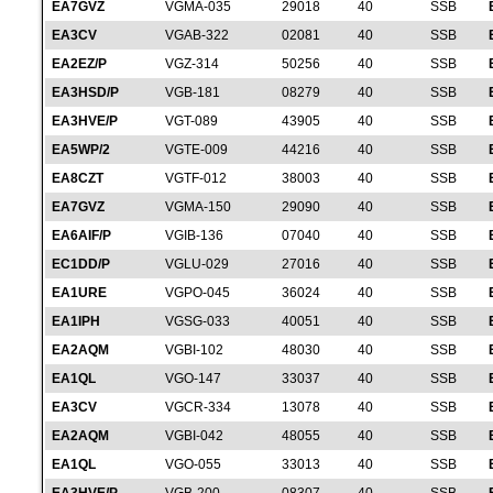
EA7GVZ
VGMA-035
29018
40
SSB
EA3CV
VGAB-322
02081
40
SSB
EA2EZ/P
VGZ-314
50256
40
SSB
EA3HSD/P
VGB-181
08279
40
SSB
EA3HVE/P
VGT-089
43905
40
SSB
EA5WP/2
VGTE-009
44216
40
SSB
EA8CZT
VGTF-012
38003
40
SSB
EA7GVZ
VGMA-150
29090
40
SSB
EA6AIF/P
VGIB-136
07040
40
SSB
EC1DD/P
VGLU-029
27016
40
SSB
EA1URE
VGPO-045
36024
40
SSB
EA1IPH
VGSG-033
40051
40
SSB
EA2AQM
VGBI-102
48030
40
SSB
EA1QL
VGO-147
33037
40
SSB
EA3CV
VGCR-334
13078
40
SSB
EA2AQM
VGBI-042
48055
40
SSB
EA1QL
VGO-055
33013
40
SSB