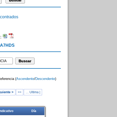
ontrados
n:
 EA7HDS
Referencia (
Ascendente
/
Descendente
)
uiente >
>>
… Ultima |
Indicativo
Día