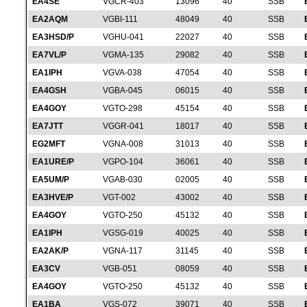
EA4SE
VGCR-403
13096
40
SSB
EA2AQM
VGBI-111
48049
40
SSB
EA3HSD/P
VGHU-041
22027
40
SSB
EA7VL/P
VGMA-135
29082
40
SSB
EA1IPH
VGVA-038
47054
40
SSB
EA4GSH
VGBA-045
06015
40
SSB
EA4GOY
VGTO-298
45154
40
SSB
EA7JTT
VGGR-041
18017
40
SSB
EG2MFT
VGNA-008
31013
40
SSB
EA1URE/P
VGPO-104
36061
40
SSB
EA5UM/P
VGAB-030
02005
40
SSB
EA3HVE/P
VGT-002
43002
40
SSB
EA4GOY
VGTO-250
45132
40
SSB
EA1IPH
VGSG-019
40025
40
SSB
EA2AK/P
VGNA-117
31145
40
SSB
EA3CV
VGB-051
08059
40
SSB
EA4GOY
VGTO-250
45132
40
SSB
EA1BA
VGS-072
39071
40
SSB