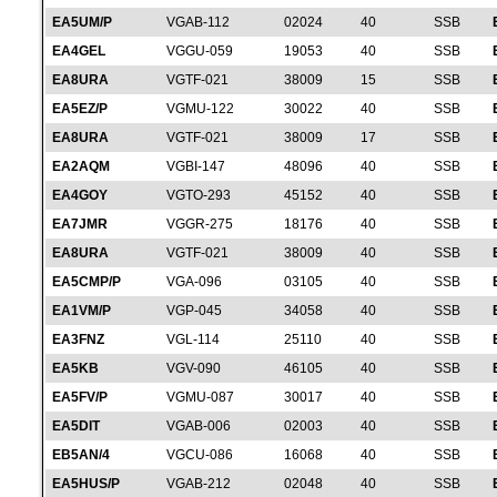
EA5UM/P
VGAB-112
02024
40
SSB
EA4GEL
VGGU-059
19053
40
SSB
EA8URA
VGTF-021
38009
15
SSB
EA5EZ/P
VGMU-122
30022
40
SSB
EA8URA
VGTF-021
38009
17
SSB
EA2AQM
VGBI-147
48096
40
SSB
EA4GOY
VGTO-293
45152
40
SSB
EA7JMR
VGGR-275
18176
40
SSB
EA8URA
VGTF-021
38009
40
SSB
EA5CMP/P
VGA-096
03105
40
SSB
EA1VM/P
VGP-045
34058
40
SSB
EA3FNZ
VGL-114
25110
40
SSB
EA5KB
VGV-090
46105
40
SSB
EA5FV/P
VGMU-087
30017
40
SSB
EA5DIT
VGAB-006
02003
40
SSB
EB5AN/4
VGCU-086
16068
40
SSB
EA5HUS/P
VGAB-212
02048
40
SSB