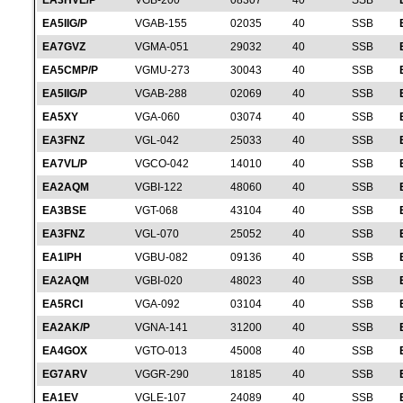
EA3HVE/P
VGB-200
08307
40
SSB
EA5IIG/P
VGAB-155
02035
40
SSB
EA7GVZ
VGMA-051
29032
40
SSB
EA5CMP/P
VGMU-273
30043
40
SSB
EA5IIG/P
VGAB-288
02069
40
SSB
EA5XY
VGA-060
03074
40
SSB
EA3FNZ
VGL-042
25033
40
SSB
EA7VL/P
VGCO-042
14010
40
SSB
EA2AQM
VGBI-122
48060
40
SSB
EA3BSE
VGT-068
43104
40
SSB
EA3FNZ
VGL-070
25052
40
SSB
EA1IPH
VGBU-082
09136
40
SSB
EA2AQM
VGBI-020
48023
40
SSB
EA5RCI
VGA-092
03104
40
SSB
EA2AK/P
VGNA-141
31200
40
SSB
EA4GOX
VGTO-013
45008
40
SSB
EG7ARV
VGGR-290
18185
40
SSB
EA1EV
VGLE-107
24089
40
SSB