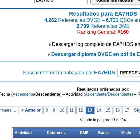
Resultados para EA7HDS
4.262
Referencias DVGE –
6.731
QSOs enc
2.709
Referencias DME
Ranking General:
#160
Descargar log completo de EA7HDS e
Descargar diploma DVGE en pdf de
Buscar referencia trabajada por
EA7HDS
:
Resultados ordenados por:
Fecha (
Ascendente
/
Descendente
) – Actividad (
Ascendente
/
Descendente
) – 
< Anterior
8
9
10
11
12
13
14
15
16
17
Sig
Primera …
Viendo la pagina:
13
de 34
Actividad
Referencia
DME
Banda
Modo