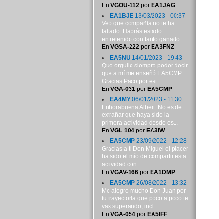
En
VGOU-112
por
EA1JAG
EA1BJE
13/03/2023 - 00:37
Veo que compañía no te ha
faltado. Habrás estado
entretenido con tanto ganado. ...
En
VGSA-222
por
EA3FNZ
EA5NU
14/01/2023 - 19:43
Que orgullo siempre poder decir
que a mí me enseñó EA5CMP.
Gracias Paco por est...
En
VGA-031
por
EA5CMP
EA4MY
06/01/2023 - 11:30
Enhorabuena Albert. No es de
extrañar que haya sido la
primera actividad desde es...
En
VGL-104
por
EA3IW
EA5CMP
23/09/2022 - 12:28
Gracias a ti Don Miguel el placer
ha sido el mío de compartir esta
actividad con ...
En
VGAV-166
por
EA1DMP
EA5CMP
26/08/2022 - 13:32
Me alegro mucho Don Juan por
tu trayectoria que poco a poco te
vas superando, incl...
En
VGA-054
por
EA5IFF