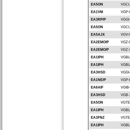
EA5ON
VGCU
EA1VM
VGP-
EA3RP/P
VGGI
EA5ON
VGCU
EA5AJX
VGV-
EA2EMO/P
VGZ-
EA2EMO/P
VGZ-
EA1IPH
VGBU
EA1IPH
VGBU
EA3HSD
VGGI
EA1NE/P
VGP-
EA6AIF
VGIB
EA3HSD
VGB-
EA5ON
VGTE
EA1IPH
VGBU
EA3FNZ
VGTE
EA1IPH
VGBU