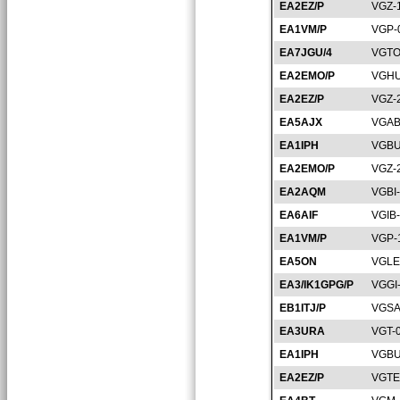
EA2EZ/P
VGZ-
EA1VM/P
VGP-
EA7JGU/4
VGTO
EA2EMO/P
VGHU
EA2EZ/P
VGZ-
EA5AJX
VGAB
EA1IPH
VGBU
EA2EMO/P
VGZ-
EA2AQM
VGBI
EA6AIF
VGIB
EA1VM/P
VGP-
EA5ON
VGLE
EA3/IK1GPG/P
VGGI
EB1ITJ/P
VGSA
EA3URA
VGT-
EA1IPH
VGBU
EA2EZ/P
VGTE