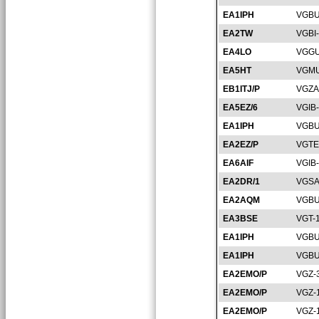
EA1IPH
VGBU
EA2TW
VGBI
EA4LO
VGGU
EA5HT
VGMU
EB1ITJ/P
VGZA
EA5EZ/6
VGIB
EA1IPH
VGBU
EA2EZ/P
VGTE
EA6AIF
VGIB
EA2DR/1
VGSA
EA2AQM
VGBU
EA3BSE
VGT-
EA1IPH
VGBU
EA1IPH
VGBU
EA2EMO/P
VGZ-
EA2EMO/P
VGZ-
EA2EMO/P
VGZ-