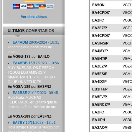
EA5ON
VGCU
EA4CPD/7
VGCO
Ver donaciones
EA2FC
VGBU
EA2EZ/P
VGZ-
ULTIMOS
COMENTARIOS
EA4CPD/7
VGCO
EA4ADM
28/05/2024 - 16:31
EA5INS/P
VGGR
Tenemos que hacer mas de
EA4MY/P
VGM-
estas....
En
VGGU-173
por
EA4LO
EA5HT/P
VGMU
EA4BBB
15/12/2023 - 10:56
EA2EZ/P
VGZ-
MUY BUENAS. OS DESEO A
TODOS LOS AMIGOS Y
EA5ES/P
VGMU
SIMPATIZANTES DEL RADIO
EA4DXP
VGTO
CLUB UNA FELICES...
En
VGSA-189
por
EA3FNZ
EB1ITJ/P
VGZ-
EA3BSE
21/11/2023 - 09:45
EA5FV/P
VGMU
Hola Rafa. MUCHAS
FELICIDADES!!! Espero que te
EA5RCZ/P
VGMU
den este año el 'Vértice de oro'
...
EA2FC
VGBU
En
VGSA-189
por
EA3FNZ
EA1IPH
VGBU
EA7BY
16/11/2023 - 13:51
Hola amigo Rafael:te felicito por
EA2AQM
VGBI