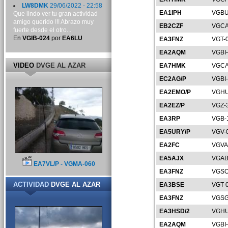
LW8DMK
29/06/2022 - 22:58
EA1IPH
VGBU
Que lindo ver tu gran actividad
amigo querido !!! Abrazo muy
EB2CZF
VGCA
fuerte desde el otro...
En
VGIB-024
por
EA6LU
EA3FNZ
VGT-
EA2AQM
VGBI
VIDEO
DVGE AL AZAR
EA7HMK
VGCA
EC2AG/P
VGBI
EA2EMO/P
VGHU
EA2EZ/P
VGZ-
EA3RP
VGB-
EA5URY/P
VGV-
EA2FC
VGVA
EA5AJX
VGAB
EA7VL/P - VGMA-060
EA3FNZ
VGSO
ACTIVIDAD
DVGE AL AZAR
EA3BSE
VGT-
EA3FNZ
VGSG
EA3HSD/2
VGHU
EA2AQM
VGBI