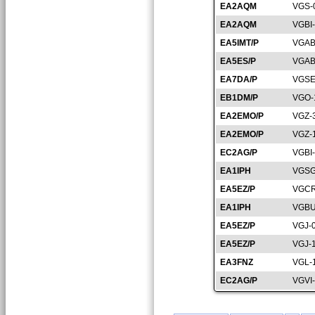
EA2AQM
VGS-
EA2AQM
VGBI
EA5IMT/P
VGAB
EA5ES/P
VGAB
EA7DA/P
VGSE
EB1DM/P
VGO-
EA2EMO/P
VGZ-
EA2EMO/P
VGZ-
EC2AG/P
VGBI
EA1IPH
VGSG
EA5EZ/P
VGCR
EA1IPH
VGBU
EA5EZ/P
VGJ-
EA5EZ/P
VGJ-
EA3FNZ
VGL-
EC2AG/P
VGVI