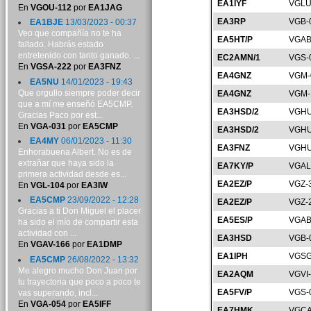
EA1IYF
VGLU
En
VGOU-112
por
EA1JAG
EA3RP
VGB-
EA1BJE
13/03/2023 - 00:37
Veo que compañía no te ha
EA5HT/P
VGAB
faltado. Habrás estado
entretenido con tanto ganado. ...
EC2AMN/1
VGS-
En
VGSA-222
por
EA3FNZ
EA4GNZ
VGM-
EA5NU
14/01/2023 - 19:43
Que orgullo siempre poder decir
EA4GNZ
VGM-
que a mí me enseñó EA5CMP.
EA3HSD/2
VGHU
Gracias Paco por est...
En
VGA-031
por
EA5CMP
EA3HSD/2
VGHU
EA4MY
06/01/2023 - 11:30
EA3FNZ
VGHU
Enhorabuena Albert. No es de
extrañar que haya sido la
EA7KY/P
VGAL
primera actividad desde es...
EA2EZ/P
VGZ-
En
VGL-104
por
EA3IW
EA5CMP
23/09/2022 - 12:28
EA2EZ/P
VGZ-
Gracias a ti Don Miguel el placer
EA5ES/P
VGAB
ha sido el mío de compartir esta
actividad con ...
EA3HSD
VGB-
En
VGAV-166
por
EA1DMP
EA1IPH
VGSG
EA5CMP
26/08/2022 - 13:32
Me alegro mucho Don Juan por
EA2AQM
VGVI
tu trayectoria que poco a poco te
EA5FV/P
VGS-
vas superando, incl...
En
VGA-054
por
EA5IFF
EA7HMK
VGCA