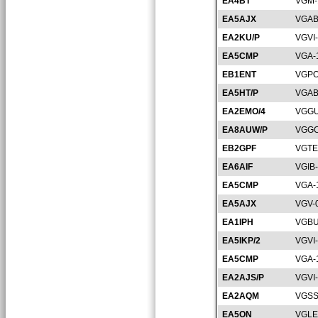
EA4BT
VGM-
EA5AJX
VGAB
EA2KU/P
VGVI
EA5CMP
VGA-
EB1ENT
VGPO
EA5HT/P
VGAB
EA2EMO/4
VGGU
EA8AUW/P
VGGC
EB2GPF
VGTE
EA6AIF
VGIB
EA5CMP
VGA-
EA5AJX
VGV-
EA1IPH
VGBU
EA5IKP/2
VGVI
EA5CMP
VGA-
EA2AJS/P
VGVI
EA2AQM
VGSS
EA5ON
VGLE