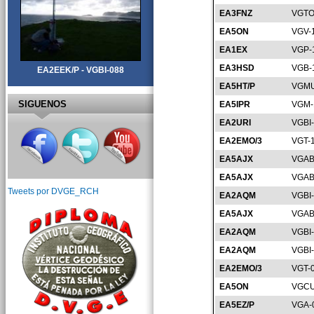
EA3FNZ
VGTO
EA5ON
VGV-
EA1EX
VGP-
EA3HSD
VGB-
EA2EEK/P - VGBI-088
EA5HT/P
VGMU
SIGUENOS
EA5IPR
VGM-
EA2URI
VGBI
EA2EMO/3
VGT-
EA5AJX
VGAB
EA5AJX
VGAB
Tweets por DVGE_RCH
EA2AQM
VGBI
EA5AJX
VGAB
EA2AQM
VGBI
EA2AQM
VGBI
EA2EMO/3
VGT-
EA5ON
VGCU
EA5EZ/P
VGA-