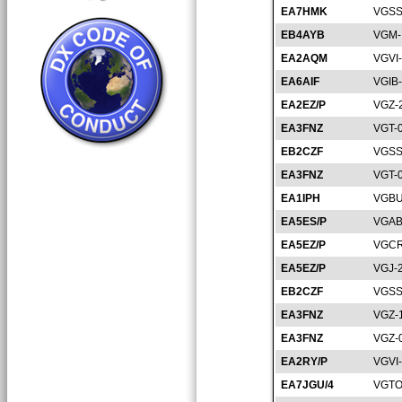
EA7HMK
VGSS
EB4AYB
VGM-
EA2AQM
VGVI
EA6AIF
VGIB
EA2EZ/P
VGZ-
EA3FNZ
VGT-
EB2CZF
VGSS
EA3FNZ
VGT-
EA1IPH
VGBU
EA5ES/P
VGAB
EA5EZ/P
VGCR
EA5EZ/P
VGJ-
EB2CZF
VGSS
EA3FNZ
VGZ-
EA3FNZ
VGZ-
EA2RY/P
VGVI
EA7JGU/4
VGTO