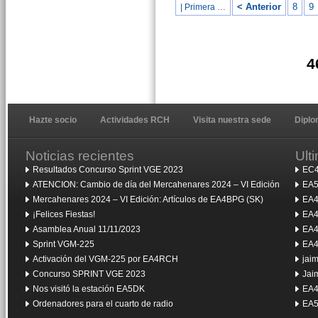
< Anterior
8
9
| Primera …
4
Hazte socio
Actividades RCH
Visita nuestra sede
Dipl
Noticias recientes
Ult
Resultados Concurso Sprint VGE 2023
EC4
ATENCION: Cambio de día del Mercahenares 2024 – VI Edición
EA5
Mercahenares 2024 – VI Edición: Artículos de EA4BPG (SK)
EA4
¡Felices Fiestas!
EA4
Asamblea Anual 11/11/2023
EA4
Sprint VGM-225
EA4
Activación del VGM-225 por EA4RCH
jai
Concurso SPRINT VGE 2023
Jai
Nos visitó la estación EA5DK
EA4
Ordenadores para el cuarto de radio
EA5