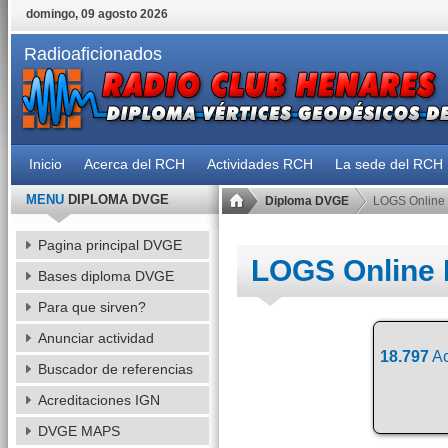
domingo, 09 agosto 2026
Radioaficionados
Inicio
Acerca del RCH
Actividades RCH
La sede del RCH
MENU
DIPLOMA DVGE
Diploma DVGE
LOGS Online
Pagina principal DVGE
LOGS Online
Bases diploma DVGE
Para que sirven?
Anunciar actividad
18.797
Ac
Buscador de referencias
Acreditaciones IGN
DVGE MAPS