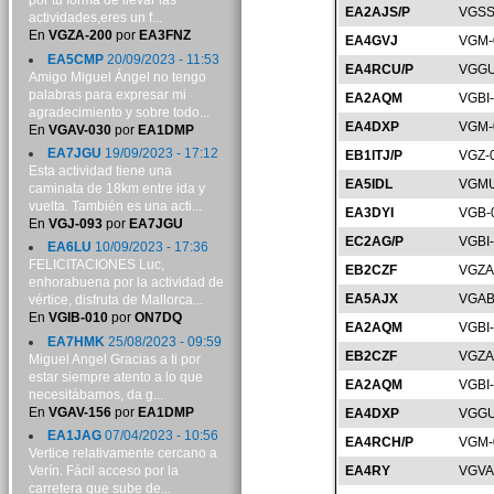
por tu forma de llevar las
EA2AJS/P
VGSS
actividades,eres un f...
En
VGZA-200
por
EA3FNZ
EA4GVJ
VGM-
EA5CMP
20/09/2023 - 11:53
EA4RCU/P
VGGU
Amigo Miguel Ángel no tengo
palabras para expresar mi
EA2AQM
VGBI
agradecimiento y sobre todo...
EA4DXP
VGM-
En
VGAV-030
por
EA1DMP
EA7JGU
19/09/2023 - 17:12
EB1ITJ/P
VGZ-
Esta actividad tiene una
EA5IDL
VGMU
caminata de 18km entre ida y
vuelta. También es una acti...
EA3DYI
VGB-
En
VGJ-093
por
EA7JGU
EC2AG/P
VGBI
EA6LU
10/09/2023 - 17:36
FELICITACIONES Luc,
EB2CZF
VGZA
enhorabuena por la actividad de
EA5AJX
VGAB
vértice, disfruta de Mallorca...
En
VGIB-010
por
ON7DQ
EA2AQM
VGBI
EA7HMK
25/08/2023 - 09:59
EB2CZF
VGZA
Miguel Angel Gracias a ti por
estar siempre atento a lo que
EA2AQM
VGBI
necesitábamos, da g...
En
VGAV-156
por
EA1DMP
EA4DXP
VGGU
EA1JAG
07/04/2023 - 10:56
EA4RCH/P
VGM-
Vertice relativamente cercano a
Verín. Fácil acceso por la
EA4RY
VGVA
carretera que sube de...