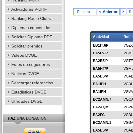
Ranking V-UHF
Activadores V-UHF
< Anterior
8
9
| Primera …
Ranking Radio Clubs
Diplomas concedidos
Solicitar Diploma PDF
Actividad
Refer
EB1ITJ/P
VGZ-
Solicitar premios
EA5FV/P
VGMU
Videos DVGE
EA2EZ/P
VGTE
Fotos de seguidores
EA5HT/P
VGMU
Noticias DVGE
EA5ES/P
VGAB
Descargar referencias
EA1IPH
VGBU
Estadisticas DVGE
EA1IPH
VGVA
EC2AMN/7
VGCA
Utilidades DVGE
EA2AQM
VGVI
EA2FC
VGBU
HAZ
UNA DONACIÓN
EC2AMN/1
VGSA
EA5ES/P
VGAB