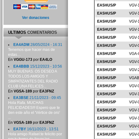
EA5HUS/P
VGV-
EA5HUS/P
VGV-
Ver donaciones
EA5HUS/P
VGV-
EA5HUS/P
VGV-
ULTIMOS
COMENTARIOS
EA5HUS/P
VGV-
EA4ADM
28/05/2024 - 16:31
EA5HUS/P
VGV-
Tenemos que hacer mas de
EA5HUS/P
VGA-
estas....
En
VGGU-173
por
EA4LO
EA5HUS/P
VGV-
EA4BBB
15/12/2023 - 10:56
EA5HUS/P
VGV-
MUY BUENAS. OS DESEO A
TODOS LOS AMIGOS Y
EA5HUS/P
VGAB
SIMPATIZANTES DEL RADIO
EA5HUS/P
VGV-
CLUB UNA FELICES...
En
VGSA-189
por
EA3FNZ
EA5HUS/P
VGV-
EA3BSE
21/11/2023 - 09:45
EA5HUS/P
VGV-
Hola Rafa. MUCHAS
FELICIDADES!!! Espero que te
EA5HUS/P
VGV-
den este año el 'Vértice de oro'
...
EA5HUS/P
VGV-
En
VGSA-189
por
EA3FNZ
EA5HUS/P
VGV-
EA7BY
16/11/2023 - 13:51
Hola amigo Rafael:te felicito por
EA5HUS/P
VGV-