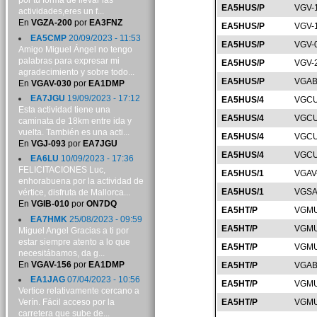
por tu forma de llevar las
EA5HUS/P
VGV-
actividades,eres un f...
En
VGZA-200
por
EA3FNZ
EA5HUS/P
VGV-
EA5CMP
20/09/2023 - 11:53
EA5HUS/P
VGV-
Amigo Miguel Ángel no tengo
palabras para expresar mi
EA5HUS/P
VGV-
agradecimiento y sobre todo...
EA5HUS/P
VGAB
En
VGAV-030
por
EA1DMP
EA7JGU
19/09/2023 - 17:12
EA5HUS/4
VGCU
Esta actividad tiene una
EA5HUS/4
VGCU
caminata de 18km entre ida y
vuelta. También es una acti...
EA5HUS/4
VGCU
En
VGJ-093
por
EA7JGU
EA5HUS/4
VGCU
EA6LU
10/09/2023 - 17:36
FELICITACIONES Luc,
EA5HUS/1
VGAV
enhorabuena por la actividad de
EA5HUS/1
VGSA
vértice, disfruta de Mallorca...
En
VGIB-010
por
ON7DQ
EA5HT/P
VGMU
EA7HMK
25/08/2023 - 09:59
EA5HT/P
VGMU
Miguel Angel Gracias a ti por
estar siempre atento a lo que
EA5HT/P
VGMU
necesitábamos, da g...
En
VGAV-156
por
EA1DMP
EA5HT/P
VGAB
EA1JAG
07/04/2023 - 10:56
EA5HT/P
VGMU
Vertice relativamente cercano a
Verín. Fácil acceso por la
EA5HT/P
VGMU
carretera que sube de...