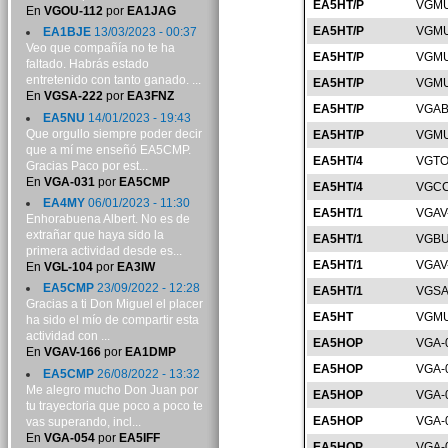
EA5HT/P
VGMU
En
VGOU-112
por
EA1JAG
EA5HT/P
VGMU
EA1BJE
13/03/2023 - 00:37
Veo que compañía no te ha
EA5HT/P
VGMU
faltado. Habrás estado
entretenido con tanto ganado. ...
EA5HT/P
VGMU
En
VGSA-222
por
EA3FNZ
EA5HT/P
VGAB
EA5NU
14/01/2023 - 19:43
Que orgullo siempre poder decir
EA5HT/P
VGMU
que a mí me enseñó EA5CMP.
EA5HT/4
VGTO
Gracias Paco por est...
En
VGA-031
por
EA5CMP
EA5HT/4
VGCC
EA4MY
06/01/2023 - 11:30
EA5HT/1
VGAV
Enhorabuena Albert. No es de
extrañar que haya sido la
EA5HT/1
VGBU
primera actividad desde es...
EA5HT/1
VGAV
En
VGL-104
por
EA3IW
EA5CMP
23/09/2022 - 12:28
EA5HT/1
VGSA
Gracias a ti Don Miguel el placer
EA5HT
VGMU
ha sido el mío de compartir esta
actividad con ...
EA5HOP
VGA-
En
VGAV-166
por
EA1DMP
EA5HOP
VGA-
EA5CMP
26/08/2022 - 13:32
Me alegro mucho Don Juan por
EA5HOP
VGA-
tu trayectoria que poco a poco te
EA5HOP
VGA-
vas superando, incl...
En
VGA-054
por
EA5IFF
EA5HOP
VGA-