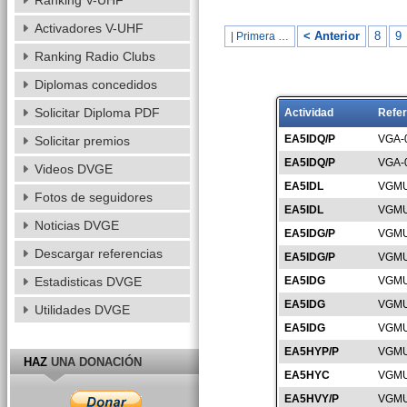
Ranking V-UHF
Activadores V-UHF
< Anterior
8
9
| Primera …
Ranking Radio Clubs
Diplomas concedidos
Solicitar Diploma PDF
Actividad
Refer
EA5IDQ/P
VGA-
Solicitar premios
EA5IDQ/P
VGA-
Videos DVGE
EA5IDL
VGMU
Fotos de seguidores
EA5IDL
VGMU
Noticias DVGE
EA5IDG/P
VGMU
Descargar referencias
EA5IDG/P
VGMU
Estadisticas DVGE
EA5IDG
VGMU
EA5IDG
VGMU
Utilidades DVGE
EA5IDG
VGMU
EA5HYP/P
VGMU
HAZ
UNA DONACIÓN
EA5HYC
VGMU
EA5HVY/P
VGMU