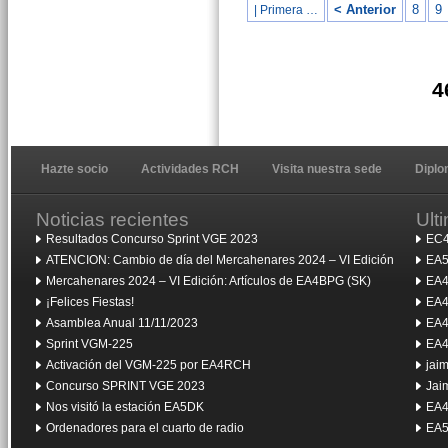
< Anterior
8
9
| Primera …
4
Hazte socio
Actividades RCH
Visita nuestra sede
Dipl
Noticias recientes
Ult
Resultados Concurso Sprint VGE 2023
EC4
ATENCION: Cambio de día del Mercahenares 2024 – VI Edición
EA5
Mercahenares 2024 – VI Edición: Artículos de EA4BPG (SK)
EA4
¡Felices Fiestas!
EA4
Asamblea Anual 11/11/2023
EA4
Sprint VGM-225
EA4
Activación del VGM-225 por EA4RCH
jai
Concurso SPRINT VGE 2023
Jai
Nos visitó la estación EA5DK
EA4
Ordenadores para el cuarto de radio
EA5