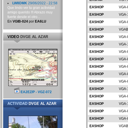
LW8DMK
29/06/2022 - 22:58
EA5HOP
VGA-
Que lindo ver tu gran actividad
amigo querido !!! Abrazo muy
EA5HOP
VGA-
fuerte desde el otro...
En
VGIB-024
por
EA6LU
EA5HOP
VGA-
EA5HOP
VGAB
VIDEO
DVGE AL AZAR
EA5HOP
VGA-
EA5HOP
VGA-
EA5HOP
VGA-
EA5HOP
VGA-
EA5HOP
VGA-
EA5HOP
VGA-
EA5HOP
VGA-
EA5HOP
VGA-
EA2EZ/P - VGZ-072
EA5HOP
VGA-
ACTIVIDAD
DVGE AL AZAR
EA5HOP
VGA-
EA5HOP
VGA-
EA5HOP
VGA-
EA5HOP
VGAB