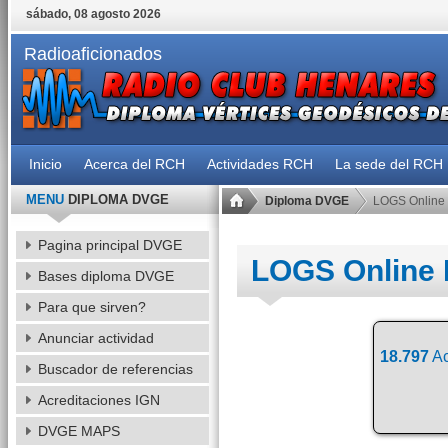
sábado, 08 agosto 2026
Radioaficionados
Inicio
Acerca del RCH
Actividades RCH
La sede del RCH
MENU
DIPLOMA DVGE
Diploma DVGE
LOGS Online
Pagina principal DVGE
LOGS Online
Bases diploma DVGE
Para que sirven?
Anunciar actividad
18.797
Ac
Buscador de referencias
Acreditaciones IGN
DVGE MAPS