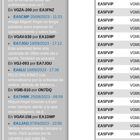
por tu forma de llevar las
EA5FV/P
VGMU
actividades,eres un f...
En
VGZA-200
por
EA3FNZ
EA5FV/P
VGMU
EA5CMP
20/09/2023 - 11:53
EA5FV/P
VGMU
Amigo Miguel Ángel no tengo
palabras para expresar mi
EA5FV/P
VGMU
agradecimiento y sobre todo...
EA5FV/P
VGMU
En
VGAV-030
por
EA1DMP
EA7JGU
19/09/2023 - 17:12
EA5FV/P
VGMU
Esta actividad tiene una
EA5FV/P
VGMU
caminata de 18km entre ida y
vuelta. También es una acti...
EA5FV/P
VGMU
En
VGJ-093
por
EA7JGU
EA5FV/P
VGMU
EA6LU
10/09/2023 - 17:36
FELICITACIONES Luc,
EA5FV/P
VGMU
enhorabuena por la actividad de
vértice, disfruta de Mallorca...
EA5FV/P
VGMU
En
VGIB-010
por
ON7DQ
EA5FV/P
VGMU
EA7HMK
25/08/2023 - 09:59
EA5FV/P
VGMU
Miguel Angel Gracias a ti por
estar siempre atento a lo que
EA5FV/P
VGMU
necesitábamos, da g...
En
VGAV-156
por
EA1DMP
EA5FV/P
VGMU
EA1JAG
07/04/2023 - 10:56
EA5FV/P
VGMU
Vertice relativamente cercano a
Verín. Fácil acceso por la
EA5FV/P
VGMU
carretera que sube de...