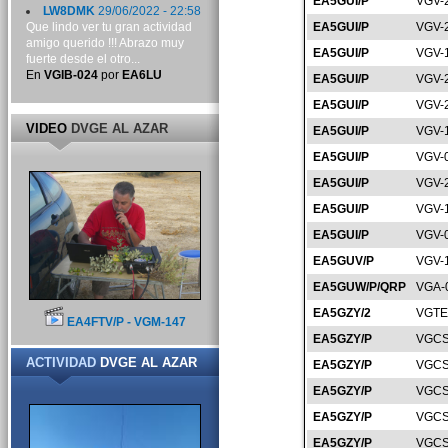
EA5GUI/P
VGV-
LW8DMK
29/06/2022 - 22:58
Que lindo ver tu gran actividad
EA5GUI/P
VGV-
amigo querido !!! Abrazo muy
EA5GUI/P
VGV-
fuerte desde el otro...
En
VGIB-024
por
EA6LU
EA5GUI/P
VGV-
EA5GUI/P
VGV-
VIDEO
DVGE AL AZAR
EA5GUI/P
VGV-
EA5GUI/P
VGV-
EA5GUI/P
VGV-
EA5GUI/P
VGV-
EA5GUI/P
VGV-
EA5GUV/P
VGV-
EA5GUW/P/QRP
VGA-
EA5GZY/2
VGTE
EA4FTV/P - VGM-147
EA5GZY/P
VGCS
ACTIVIDAD
DVGE AL AZAR
EA5GZY/P
VGCS
EA5GZY/P
VGCS
EA5GZY/P
VGCS
EA5GZY/P
VGCS