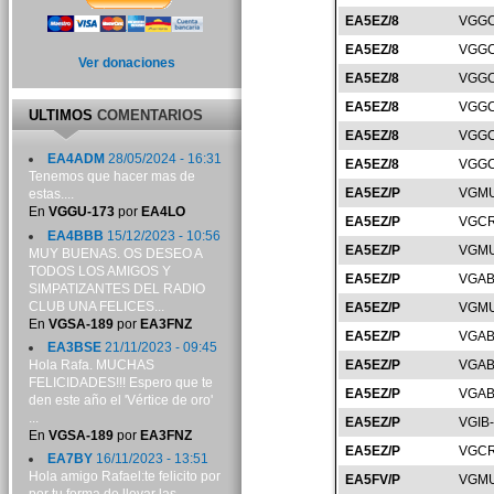
EA5EZ/8
VGGC
EA5EZ/8
VGGC
Ver donaciones
EA5EZ/8
VGGC
EA5EZ/8
VGGC
ULTIMOS
COMENTARIOS
EA5EZ/8
VGGC
EA4ADM
28/05/2024 - 16:31
EA5EZ/8
VGGC
Tenemos que hacer mas de
EA5EZ/P
VGMU
estas....
En
VGGU-173
por
EA4LO
EA5EZ/P
VGCR
EA4BBB
15/12/2023 - 10:56
EA5EZ/P
VGMU
MUY BUENAS. OS DESEO A
TODOS LOS AMIGOS Y
EA5EZ/P
VGAB
SIMPATIZANTES DEL RADIO
CLUB UNA FELICES...
EA5EZ/P
VGMU
En
VGSA-189
por
EA3FNZ
EA5EZ/P
VGAB
EA3BSE
21/11/2023 - 09:45
Hola Rafa. MUCHAS
EA5EZ/P
VGAB
FELICIDADES!!! Espero que te
EA5EZ/P
VGAB
den este año el 'Vértice de oro'
...
EA5EZ/P
VGIB
En
VGSA-189
por
EA3FNZ
EA5EZ/P
VGCR
EA7BY
16/11/2023 - 13:51
Hola amigo Rafael:te felicito por
EA5FV/P
VGMU