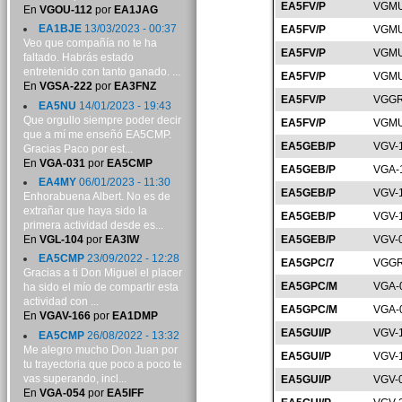
EA5FV/P
VGMU
En
VGOU-112
por
EA1JAG
EA1BJE
13/03/2023 - 00:37
EA5FV/P
VGMU
Veo que compañía no te ha
EA5FV/P
VGMU
faltado. Habrás estado
entretenido con tanto ganado. ...
EA5FV/P
VGMU
En
VGSA-222
por
EA3FNZ
EA5FV/P
VGGR
EA5NU
14/01/2023 - 19:43
Que orgullo siempre poder decir
EA5FV/P
VGMU
que a mí me enseñó EA5CMP.
EA5GEB/P
VGV-
Gracias Paco por est...
En
VGA-031
por
EA5CMP
EA5GEB/P
VGA-
EA4MY
06/01/2023 - 11:30
EA5GEB/P
VGV-
Enhorabuena Albert. No es de
extrañar que haya sido la
EA5GEB/P
VGV-
primera actividad desde es...
En
VGL-104
por
EA3IW
EA5GEB/P
VGV-
EA5CMP
23/09/2022 - 12:28
EA5GPC/7
VGGR
Gracias a ti Don Miguel el placer
EA5GPC/M
VGA-
ha sido el mío de compartir esta
actividad con ...
EA5GPC/M
VGA-
En
VGAV-166
por
EA1DMP
EA5GUI/P
VGV-
EA5CMP
26/08/2022 - 13:32
Me alegro mucho Don Juan por
EA5GUI/P
VGV-
tu trayectoria que poco a poco te
vas superando, incl...
EA5GUI/P
VGV-
En
VGA-054
por
EA5IFF