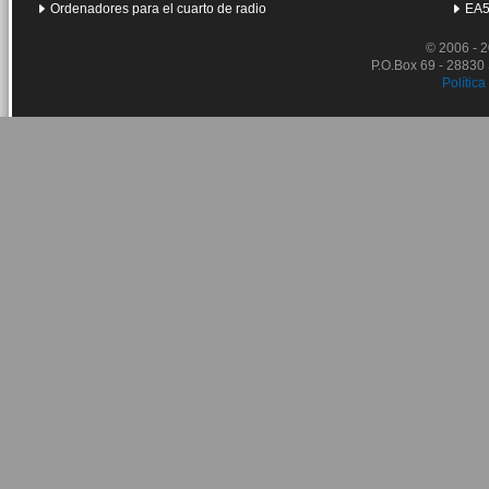
Ordenadores para el cuarto de radio
EA5
© 2006 - 
P.O.Box 69 - 28830
Política