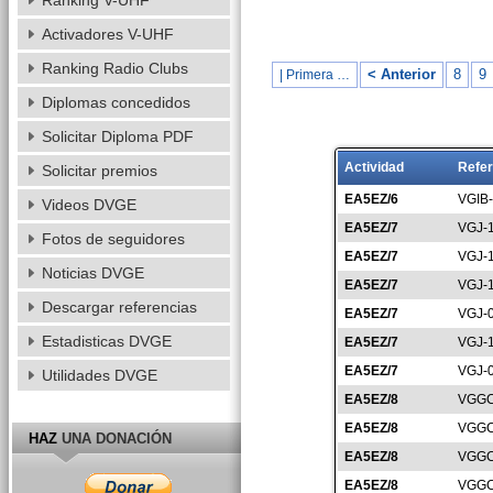
Ranking V-UHF
Activadores V-UHF
Ranking Radio Clubs
< Anterior
8
9
| Primera …
Diplomas concedidos
Solicitar Diploma PDF
Actividad
Refer
Solicitar premios
EA5EZ/6
VGIB
Videos DVGE
EA5EZ/7
VGJ-
Fotos de seguidores
EA5EZ/7
VGJ-
Noticias DVGE
EA5EZ/7
VGJ-
Descargar referencias
EA5EZ/7
VGJ-
Estadisticas DVGE
EA5EZ/7
VGJ-
EA5EZ/7
VGJ-
Utilidades DVGE
EA5EZ/8
VGGC
EA5EZ/8
VGGC
HAZ
UNA DONACIÓN
EA5EZ/8
VGGC
EA5EZ/8
VGGC