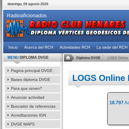
domingo, 09 agosto 2026
Radioaficionados
Inicio
Acerca del RCH
Actividades RCH
La sede del RCH
MENU
DIPLOMA DVGE
Diploma DVGE
LOGS Online
Pagina principal DVGE
LOGS Online
Bases diploma DVGE
Para que sirven?
Anunciar actividad
18.797
Ac
Buscador de referencias
Acreditaciones IGN
DVGE MAPS