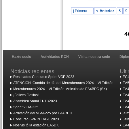
< Anterior
8
9
| Primera …
4
Hazte socio
Actividades RCH
Visita nuestra sede
Dipl
Noticias recientes
Ult
Resultados Concurso Sprint VGE 2023
EC4
ATENCION: Cambio de día del Mercahenares 2024 – VI Edición
EA5
Mercahenares 2024 – VI Edición: Artículos de EA4BPG (SK)
EA4
¡Felices Fiestas!
EA4
Asamblea Anual 11/11/2023
EA4
Sprint VGM-225
EA4
Activación del VGM-225 por EA4RCH
jai
Concurso SPRINT VGE 2023
Jai
Nos visitó la estación EA5DK
EA4