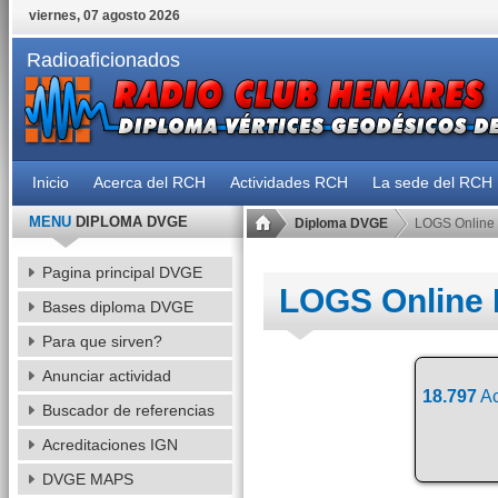
viernes, 07 agosto 2026
Radioaficionados
Inicio
Acerca del RCH
Actividades RCH
La sede del RCH
MENU
DIPLOMA DVGE
Diploma DVGE
LOGS Online
Pagina principal DVGE
LOGS Online
Bases diploma DVGE
Para que sirven?
Anunciar actividad
18.797
Ac
Buscador de referencias
Acreditaciones IGN
DVGE MAPS