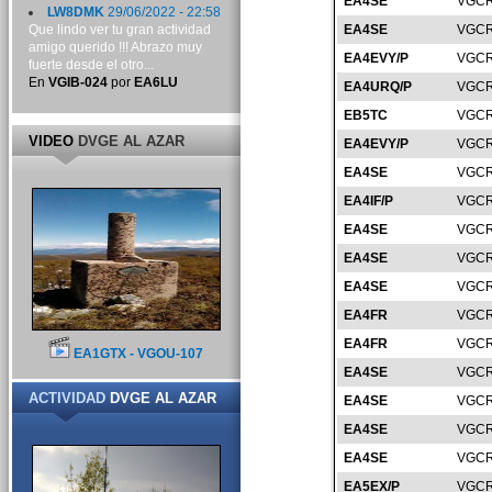
EA4SE
VGCR
LW8DMK
29/06/2022 - 22:58
Que lindo ver tu gran actividad
EA4SE
VGCR
amigo querido !!! Abrazo muy
EA4EVY/P
VGCR
fuerte desde el otro...
En
VGIB-024
por
EA6LU
EA4URQ/P
VGCR
EB5TC
VGCR
VIDEO
DVGE AL AZAR
EA4EVY/P
VGCR
EA4SE
VGCR
EA4IF/P
VGCR
EA4SE
VGCR
EA4SE
VGCR
EA4SE
VGCR
EA4FR
VGCR
EA4FR
VGCR
EA1GTX - VGOU-107
EA4SE
VGCR
ACTIVIDAD
DVGE AL AZAR
EA4SE
VGCR
EA4SE
VGCR
EA4SE
VGCR
EA5EX/P
VGCR