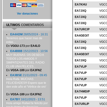
EA7KHU
VGCO
EA7JXQ
VGCO
Ver donaciones
EA7JXQ
VGCO
EA7JXQ
VGCO
ULTIMOS
COMENTARIOS
EA7URC/P
VGCO
EA4ADM
28/05/2024 - 16:31
EA4GEO/7
VGCO
Tenemos que hacer mas de
EA7JXQ
VGCO
estas....
En
VGGU-173
por
EA4LO
EA7JXQ
VGCO
EA4BBB
15/12/2023 - 10:56
EA4GEO/7
VGCO
MUY BUENAS. OS DESEO A
TODOS LOS AMIGOS Y
EA7JXQ
VGCO
SIMPATIZANTES DEL RADIO
CLUB UNA FELICES...
EA7VL/P
VGCO
En
VGSA-189
por
EA3FNZ
EA7VL/P
VGCO
EA3BSE
21/11/2023 - 09:45
Hola Rafa. MUCHAS
EA7VL/P
VGCO
FELICIDADES!!! Espero que te
EA7VL/P
VGCO
den este año el 'Vértice de oro'
...
EA7HMD/P
VGCO
En
VGSA-189
por
EA3FNZ
EA7VL/P
VGCO
EA7BY
16/11/2023 - 13:51
Hola amigo Rafael:te felicito por
EA7URL/P
VGCO