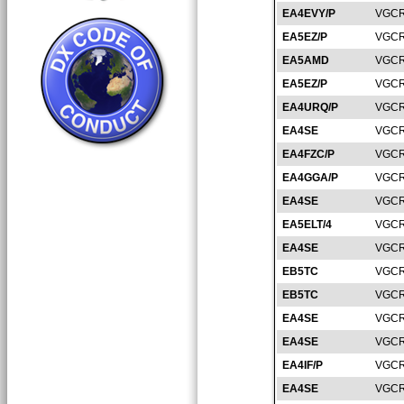
EA4EVY/P
VGCR
EA5EZ/P
VGCR
EA5AMD
VGCR
EA5EZ/P
VGCR
EA4URQ/P
VGCR
EA4SE
VGCR
EA4FZC/P
VGCR
EA4GGA/P
VGCR
EA4SE
VGCR
EA5ELT/4
VGCR
EA4SE
VGCR
EB5TC
VGCR
EB5TC
VGCR
EA4SE
VGCR
EA4SE
VGCR
EA4IF/P
VGCR
EA4SE
VGCR