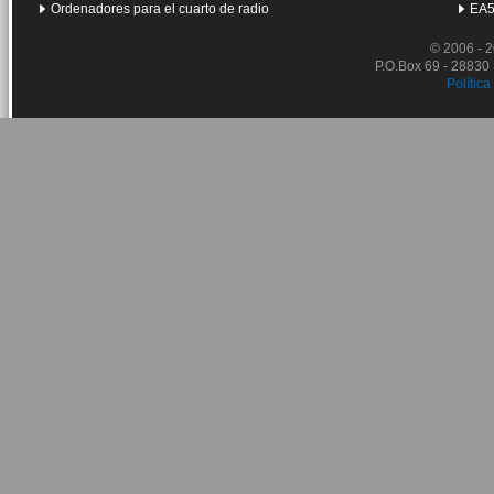
Ordenadores para el cuarto de radio
EA5
© 2006 - 
P.O.Box 69 - 28830
Política