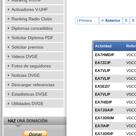
Ranking V-UHF
Activadores V-UHF
Ranking Radio Clubs
< Anterior
8
9
| Primera …
Diplomas concedidos
Solicitar Diploma PDF
Actividad
Refer
Solicitar premios
EA7HMD/P
VGCO
Videos DVGE
EA7ZC/P
VGCO
Fotos de seguidores
EA7VL/P
VGCO
Noticias DVGE
EA7VL/P
VGCO
Descargar referencias
EA5EZ/7
VGCO
Estadisticas DVGE
EA7VL/P
VGCO
EA7HID/P
VGCO
Utilidades DVGE
EA7JGA/P
VGCO
EA7JDR/M
VGCO
HAZ
UNA DONACIÓN
EA7IA/P
VGCO
EA7JDR/P
VGCO