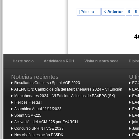
< Anterior
8
9
| Primera …
4
Hazte socio
Actividades RCH
Visita nuestra sede
Dipl
Noticias recientes
Ult
Resultados Concurso Sprint VGE 2023
EC4
ATENCION: Cambio de día del Mercahenares 2024 – VI Edición
EA5
Mercahenares 2024 – VI Edición: Artículos de EA4BPG (SK)
EA4
¡Felices Fiestas!
EA4
Asamblea Anual 11/11/2023
EA4
Sprint VGM-225
EA4
Activación del VGM-225 por EA4RCH
jai
Concurso SPRINT VGE 2023
Jai
Nos visitó la estación EA5DK
EA4