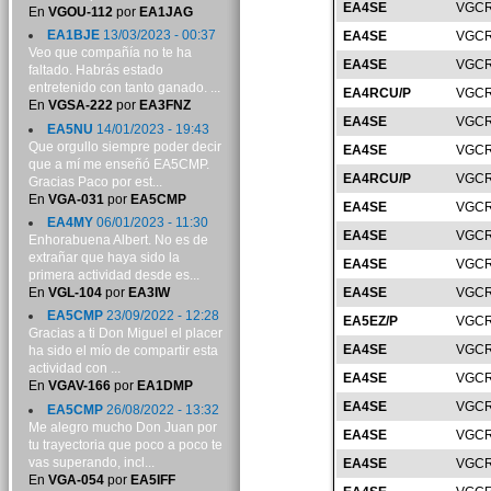
EA4SE
VGCR
En
VGOU-112
por
EA1JAG
EA1BJE
13/03/2023 - 00:37
EA4SE
VGCR
Veo que compañía no te ha
EA4SE
VGCR
faltado. Habrás estado
entretenido con tanto ganado. ...
EA4RCU/P
VGCR
En
VGSA-222
por
EA3FNZ
EA4SE
VGCR
EA5NU
14/01/2023 - 19:43
Que orgullo siempre poder decir
EA4SE
VGCR
que a mí me enseñó EA5CMP.
EA4RCU/P
VGCR
Gracias Paco por est...
En
VGA-031
por
EA5CMP
EA4SE
VGCR
EA4MY
06/01/2023 - 11:30
EA4SE
VGCR
Enhorabuena Albert. No es de
extrañar que haya sido la
EA4SE
VGCR
primera actividad desde es...
En
VGL-104
por
EA3IW
EA4SE
VGCR
EA5CMP
23/09/2022 - 12:28
EA5EZ/P
VGCR
Gracias a ti Don Miguel el placer
EA4SE
VGCR
ha sido el mío de compartir esta
actividad con ...
EA4SE
VGCR
En
VGAV-166
por
EA1DMP
EA4SE
VGCR
EA5CMP
26/08/2022 - 13:32
Me alegro mucho Don Juan por
EA4SE
VGCR
tu trayectoria que poco a poco te
vas superando, incl...
EA4SE
VGCR
En
VGA-054
por
EA5IFF