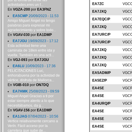
por tu forma de llevar las
EA7ZC
VGCO
actividades,eres un f...
En
VGZA-200
por
EA3FNZ
EA7JXQ
VGCO
EA5CMP
20/09/2023 - 11:53
EA7EQC/P
VGCO
Amigo Miguel Ángel no tengo
palabras para expresar mi
EA7JXQ
VGCO
agradecimiento y sobre todo...
EA7URC/P
VGCO
En
VGAV-030
por
EA1DMP
EA7JGU
19/09/2023 - 17:12
EA7URC/P
VGCO
Esta actividad tiene una
EA7JXQ
VGCO
caminata de 18km entre ida y
vuelta. También es una acti...
EA7JXQ
VGCO
En
VGJ-093
por
EA7JGU
EA7JXQ
VGCO
EA6LU
10/09/2023 - 17:36
FELICITACIONES Luc,
EA5ADM/P
VGCR
enhorabuena por la actividad de
vértice, disfruta de Mallorca...
EA5EZ/P
VGCR
En
VGIB-010
por
ON7DQ
EA4SE
VGCR
EA7HMK
25/08/2023 - 09:59
EA4SE
VGCR
Miguel Angel Gracias a ti por
estar siempre atento a lo que
EA4URQ/P
VGCR
necesitábamos, da g...
En
VGAV-156
por
EA1DMP
EA4SE
VGCR
EA1JAG
07/04/2023 - 10:56
EA4SE
VGCR
Vertice relativamente cercano a
Verín. Fácil acceso por la
EA4SE
VGCR
carretera que sube de...