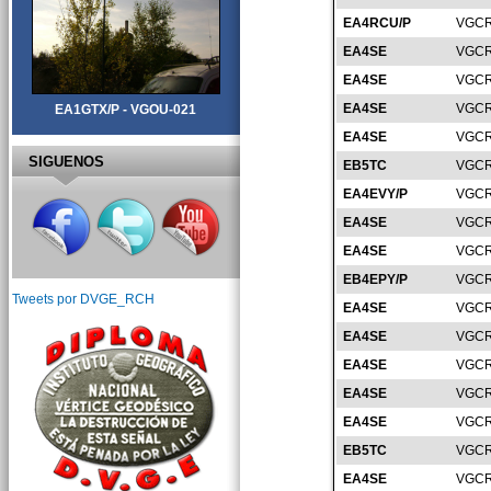
EA4RCU/P
VGCR
EA4SE
VGCR
EA4SE
VGCR
EA4SE
VGCR
EA1GTX/P - VGOU-021
EA4SE
VGCR
SIGUENOS
EB5TC
VGCR
EA4EVY/P
VGCR
EA4SE
VGCR
EA4SE
VGCR
EB4EPY/P
VGCR
Tweets por DVGE_RCH
EA4SE
VGCR
EA4SE
VGCR
EA4SE
VGCR
EA4SE
VGCR
EA4SE
VGCR
EB5TC
VGCR
EA4SE
VGCR