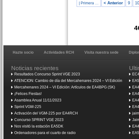
< Anterior
9
1
| Primera …
4
Hazte socio
Actividades RCH
Visita nuestra sede
Dipl
Noticias recientes
Ult
Resultados Concurso Sprint VGE 2023
EC4
ATENCION: Cambio de día del Mercahenares 2024 – VI Edición
EA5
Mercahenares 2024 – VI Edición: Artículos de EA4BPG (SK)
EA4
¡Felices Fiestas!
EA4
Asamblea Anual 11/11/2023
EA4
Sprint VGM-225
EA4
Activación del VGM-225 por EA4RCH
jai
Concurso SPRINT VGE 2023
Jai
Nos visitó la estación EA5DK
EA4
Ordenadores para el cuarto de radio
EA5