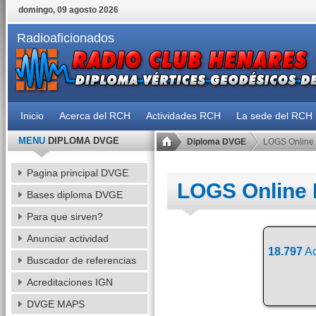
domingo, 09 agosto 2026
Radioaficionados
Inicio
Acerca del RCH
Actividades RCH
La sede del RCH
MENU
DIPLOMA DVGE
Diploma DVGE
LOGS Online
Pagina principal DVGE
LOGS Online
Bases diploma DVGE
Para que sirven?
Anunciar actividad
18.797
Ac
Buscador de referencias
Acreditaciones IGN
DVGE MAPS