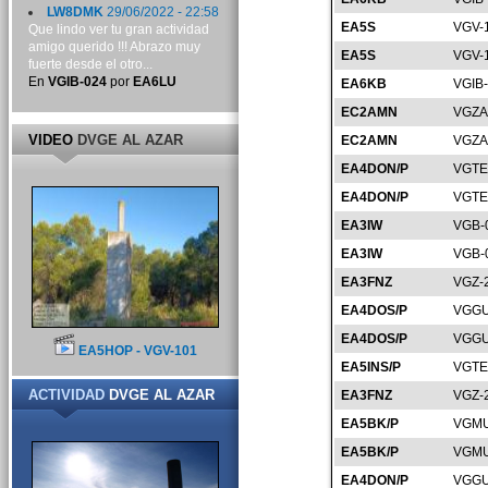
LW8DMK
29/06/2022 - 22:58
EA5S
VGV-
Que lindo ver tu gran actividad
amigo querido !!! Abrazo muy
EA5S
VGV-
fuerte desde el otro...
En
VGIB-024
por
EA6LU
EA6KB
VGIB
EC2AMN
VGZA
VIDEO
DVGE AL AZAR
EC2AMN
VGZA
EA4DON/P
VGTE
EA4DON/P
VGTE
EA3IW
VGB-
EA3IW
VGB-
EA3FNZ
VGZ-
EA4DOS/P
VGGU
EA4DOS/P
VGGU
EA5HOP - VGV-101
EA5INS/P
VGTE
ACTIVIDAD
DVGE AL AZAR
EA3FNZ
VGZ-
EA5BK/P
VGMU
EA5BK/P
VGMU
EA4DON/P
VGGU