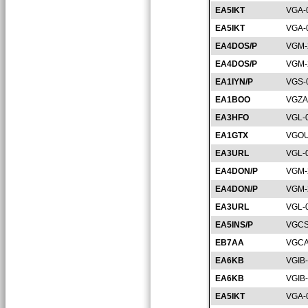
EA5IKT
VGA-
EA5IKT
VGA-
EA4DOS/P
VGM-
EA4DOS/P
VGM-
EA1IYN/P
VGS-
EA1BOO
VGZA
EA3HFO
VGL-
EA1GTX
VGOU
EA3URL
VGL-
EA4DON/P
VGM-
EA4DON/P
VGM-
EA3URL
VGL-
EA5INS/P
VGCS
EB7AA
VGCA
EA6KB
VGIB
EA6KB
VGIB
EA5IKT
VGA-