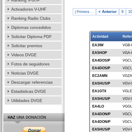
Ranking V-UHF
Activadores V-UHF
< Anterior
9
1
| Primera …
Ranking Radio Clubs
Diplomas concedidos
Solicitar Diploma PDF
Actividad
Refer
EA3IW
VGB-
Solicitar premios
EA5HOP
VGA-
Videos DVGE
EA4DOS/P
VGCU
Fotos de seguidores
EA4DOS/P
VGCU
Noticias DVGE
EC2AMN
VGZA
Descargar referencias
EA5HUS/P
VGV-
Estadisticas DVGE
EA1GTX
VGLE
EA5HUS/P
VGV-
Utilidades DVGE
EA4LO
VGGU
EA4DON/P
VGCU
HAZ
UNA DONACIÓN
EA4DON/P
VGCU
EA5HUS/P
VGV-