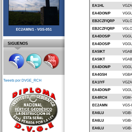
EA1HL
VGZA
EA4DON/P
VGGU
EB2CZF/QRP
VGLO
EB2CZF/QRP
VGLO
EC2AMN/1 - VGS-051
EA4DOS/P
VGGU
SIGUENOS
EA4DOS/P
VGGU
EA5IKT
VGAB
EA5IKT
VGAB
EA4DON/P
VGGU
EA4GSH
VGBA
Tweets por DVGE_RCH
EA1IYF
VGZA
EA4DON/P
VGGU
EA4RCH
VGM-
EC2AMN
VGS-
EA6LU
VGIB
EA6LU
VGIB
EA6LU
VGIB