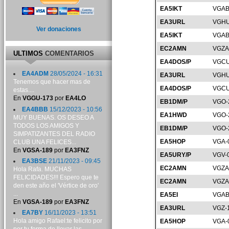
EA5IKT
VGAB
EA3URL
VGHU
Ver donaciones
EA5IKT
VGAB
EC2AMN
VGZA
ULTIMOS
COMENTARIOS
EA4DOS/P
VGCU
EA4ADM
28/05/2024 - 16:31
EA3URL
VGHU
Tenemos que hacer mas de
EA4DOS/P
VGCU
estas....
En
VGGU-173
por
EA4LO
EB1DM/P
VGO-
EA4BBB
15/12/2023 - 10:56
EA1HWD
VGO-
MUY BUENAS. OS DESEO A
TODOS LOS AMIGOS Y
EB1DM/P
VGO-
SIMPATIZANTES DEL RADIO
EA5HOP
VGA-
CLUB UNA FELICES...
En
VGSA-189
por
EA3FNZ
EA5URY/P
VGV-
EA3BSE
21/11/2023 - 09:45
EC2AMN
VGZA
Hola Rafa. MUCHAS
FELICIDADES!!! Espero que te
EC2AMN
VGZA
den este año el 'Vértice de oro'
...
EA5EI
VGAB
En
VGSA-189
por
EA3FNZ
EA3URL
VGZ-
EA7BY
16/11/2023 - 13:51
Hola amigo Rafael:te felicito por
EA5HOP
VGA-