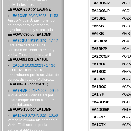
por tu forma de llevar las
EA4DON/P
VGCU
actividades,eres un f...
En
VGZA-200
por
EA3FNZ
EA4DON/P
VGCU
EA5CMP
20/09/2023 - 11:53
EA3URL
VGZ-
Amigo Miguel Ángel no tengo
palabras para expresar mi
EA6KB
VGIB
agradecimiento y sobre todo...
EA6KB
VGIB
En
VGAV-030
por
EA1DMP
EA7JGU
19/09/2023 - 17:12
EA5BK/P
VGMU
Esta actividad tiene una
EA5BK/P
VGMU
caminata de 18km entre ida y
vuelta. También es una acti...
EA2CCG/P
VGNA
En
VGJ-093
por
EA7JGU
EA1BOO
VGZA
EA6LU
10/09/2023 - 17:36
FELICITACIONES Luc,
EA1BOO
VGZA
enhorabuena por la actividad de
EA3URL
VGZ-
vértice, disfruta de Mallorca...
En
VGIB-010
por
ON7DQ
EA1BOO
VGZA
EA7HMK
25/08/2023 - 09:59
EA1IYF
VGZA
Miguel Angel Gracias a ti por
estar siempre atento a lo que
EA4DOS/P
VGTE
necesitábamos, da g...
En
VGAV-156
por
EA1DMP
EA4DOS/P
VGTE
EA1JAG
07/04/2023 - 10:56
EA3FNZ
VGZ-
Vertice relativamente cercano a
Verín. Fácil acceso por la
EA1GTX
VGZA
carretera que sube de...