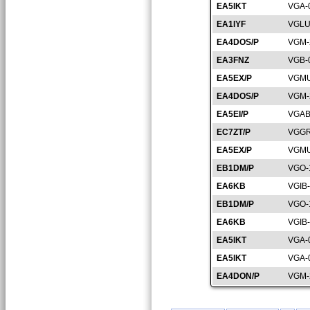
EA5IKT
VGA-
EA1IYF
VGLU
EA4DOS/P
VGM-
EA3FNZ
VGB-
EA5EX/P
VGMU
EA4DOS/P
VGM-
EA5EI/P
VGAB
EC7ZT/P
VGGR
EA5EX/P
VGMU
EB1DM/P
VGO-
EA6KB
VGIB
EB1DM/P
VGO-
EA6KB
VGIB
EA5IKT
VGA-
EA5IKT
VGA-
EA4DON/P
VGM-