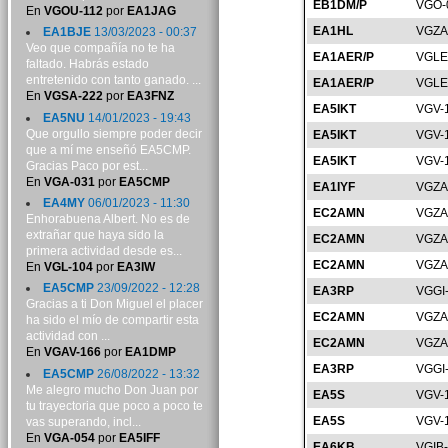
EB1DM/P
VGO-
En
VGOU-112
por
EA1JAG
EA1HL
VGZA
EA1BJE
13/03/2023 - 00:37
Veo que compañía no te ha
EA1AER/P
VGLE
faltado. Habrás estado
entretenido con tanto ganado. ...
EA1AER/P
VGLE
En
VGSA-222
por
EA3FNZ
EA5IKT
VGV-
EA5NU
14/01/2023 - 19:43
Que orgullo siempre poder decir
EA5IKT
VGV-
que a mí me enseñó EA5CMP.
EA5IKT
VGV-
Gracias Paco por est...
En
VGA-031
por
EA5CMP
EA1IYF
VGZA
EA4MY
06/01/2023 - 11:30
EC2AMN
VGZA
Enhorabuena Albert. No es de
extrañar que haya sido la
EC2AMN
VGZA
primera actividad desde es...
EC2AMN
VGZA
En
VGL-104
por
EA3IW
EA5CMP
23/09/2022 - 12:28
EA3RP
VGGI
Gracias a ti Don Miguel el placer
EC2AMN
VGZA
ha sido el mío de compartir esta
actividad con ...
EC2AMN
VGZA
En
VGAV-166
por
EA1DMP
EA3RP
VGGI
EA5CMP
26/08/2022 - 13:32
Me alegro mucho Don Juan por
EA5S
VGV-
tu trayectoria que poco a poco te
EA5S
VGV-
vas superando, incl...
En
VGA-054
por
EA5IFF
EA6KB
VGIB