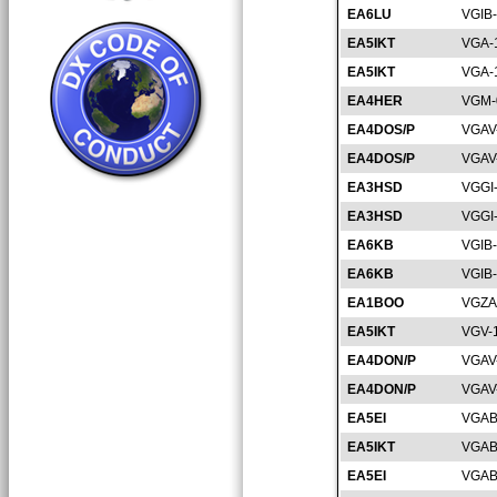
EA6LU
VGIB
EA5IKT
VGA-
EA5IKT
VGA-
EA4HER
VGM-
EA4DOS/P
VGAV
EA4DOS/P
VGAV
EA3HSD
VGGI
EA3HSD
VGGI
EA6KB
VGIB
EA6KB
VGIB
EA1BOO
VGZA
EA5IKT
VGV-
EA4DON/P
VGAV
EA4DON/P
VGAV
EA5EI
VGAB
EA5IKT
VGAB
EA5EI
VGAB