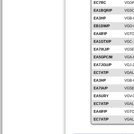
EC7RC
VGGR
EA1BQR/P
VGSO
EA3HP
VGB-
EB1DM/P
VGO-
EA4IF/P
VGTO
EA1GTX/P
VGC-
EA7IXJ/P
VGSE
EA5GPC/M
VGA-
EA7JGU/P
VGJ-
EC7AT/P
VGAL
EA3HP
VGB-
EA7IA/P
VGSE
EA5URY
VGV-
EC7AT/P
VGAL
EA4IF/P
VGTO
EC7AT/P
VGAL