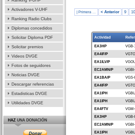
Ranking V-UHF
Activadores V-UHF
< Anterior
9
1
| Primera …
Ranking Radio Clubs
Diplomas concedidos
Solicitar Diploma PDF
Actividad
Refer
EA3HP
VGB-
Solicitar premios
EA4IF/P
VGTO
Videos DVGE
EA1ILV/P
VGOU
Fotos de seguidores
EC2AMN/P
VGBI
Noticias DVGE
EA1BA/P
VGS-
Descargar referencias
EA4IF/P
VGTO
Estadisticas DVGE
EA1IPH
VGBU
EA1IPH
VGBU
Utilidades DVGE
EA4FTV
VGM-
EA3HP
VGB-
HAZ
UNA DONACIÓN
EC2AMN/P
VGBI
EA1IPH
VGBU