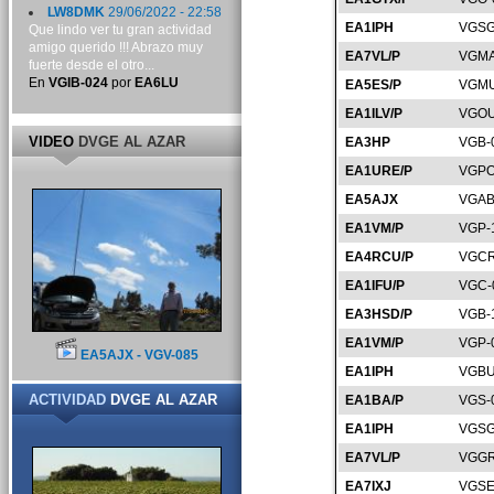
LW8DMK
29/06/2022 - 22:58
EA1IPH
VGSG
Que lindo ver tu gran actividad
amigo querido !!! Abrazo muy
EA7VL/P
VGMA
fuerte desde el otro...
En
VGIB-024
por
EA6LU
EA5ES/P
VGMU
EA1ILV/P
VGOU
VIDEO
DVGE AL AZAR
EA3HP
VGB-
EA1URE/P
VGPO
EA5AJX
VGAB
EA1VM/P
VGP-
EA4RCU/P
VGCR
EA1IFU/P
VGC-
EA3HSD/P
VGB-
EA1VM/P
VGP-
EA5AJX - VGV-085
EA1IPH
VGBU
ACTIVIDAD
DVGE AL AZAR
EA1BA/P
VGS-
EA1IPH
VGSG
EA7VL/P
VGGR
EA7IXJ
VGSE