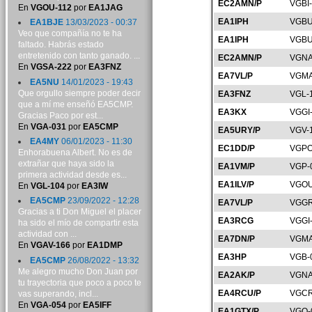
EC2AMN/P
VGBI
En
VGOU-112
por
EA1JAG
EA1IPH
VGBU
EA1BJE
13/03/2023 - 00:37
Veo que compañía no te ha
EA1IPH
VGBU
faltado. Habrás estado
entretenido con tanto ganado. ...
EC2AMN/P
VGNA
En
VGSA-222
por
EA3FNZ
EA7VL/P
VGMA
EA5NU
14/01/2023 - 19:43
Que orgullo siempre poder decir
EA3FNZ
VGL-
que a mí me enseñó EA5CMP.
EA3KX
VGGI
Gracias Paco por est...
En
VGA-031
por
EA5CMP
EA5URY/P
VGV-
EA4MY
06/01/2023 - 11:30
EC1DD/P
VGPO
Enhorabuena Albert. No es de
extrañar que haya sido la
EA1VM/P
VGP-
primera actividad desde es...
EA1ILV/P
VGOU
En
VGL-104
por
EA3IW
EA5CMP
23/09/2022 - 12:28
EA7VL/P
VGGR
Gracias a ti Don Miguel el placer
EA3RCG
VGGI
ha sido el mío de compartir esta
actividad con ...
EA7DN/P
VGMA
En
VGAV-166
por
EA1DMP
EA3HP
VGB-
EA5CMP
26/08/2022 - 13:32
Me alegro mucho Don Juan por
EA2AK/P
VGNA
tu trayectoria que poco a poco te
EA4RCU/P
VGCR
vas superando, incl...
En
VGA-054
por
EA5IFF
EA1GTX/P
VGO-