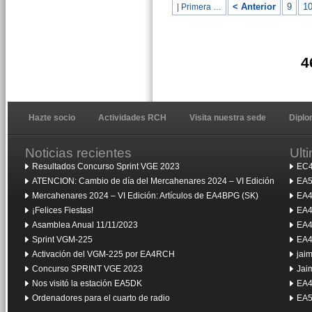
< Anterior
9
1
| Primera …
4
Hazte socio
Actividades RCH
Visita nuestra sede
Dipl
Noticias recientes
Ult
Resultados Concurso Sprint VGE 2023
EC4
ATENCION: Cambio de día del Mercahenares 2024 – VI Edición
EA5
Mercahenares 2024 – VI Edición: Artículos de EA4BPG (SK)
EA4
¡Felices Fiestas!
EA4
Asamblea Anual 11/11/2023
EA4
Sprint VGM-225
EA4
Activación del VGM-225 por EA4RCH
jai
Concurso SPRINT VGE 2023
Jai
Nos visitó la estación EA5DK
EA4
Ordenadores para el cuarto de radio
EA5