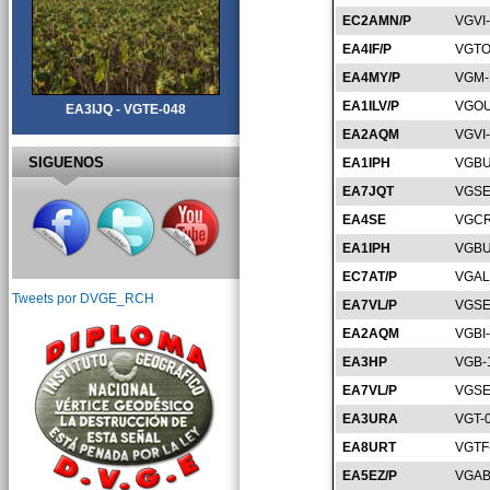
EC2AMN/P
VGVI
EA4IF/P
VGTO
EA4MY/P
VGM-
EA1ILV/P
VGOU
EA3IJQ - VGTE-048
EA2AQM
VGVI
SIGUENOS
EA1IPH
VGBU
EA7JQT
VGSE
EA4SE
VGCR
EA1IPH
VGBU
EC7AT/P
VGAL
Tweets por DVGE_RCH
EA7VL/P
VGSE
EA2AQM
VGBI
EA3HP
VGB-
EA7VL/P
VGSE
EA3URA
VGT-
EA8URT
VGTF
EA5EZ/P
VGAB