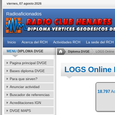
viernes, 07 agosto 2026
Radioaficionados
Inicio
Acerca del RCH
Actividades RCH
La sede del RCH
MENU
DIPLOMA DVGE
Diploma DVGE
LOGS Online
Pagina principal DVGE
LOGS Online
Bases diploma DVGE
Para que sirven?
Anunciar actividad
18.797
Ac
Buscador de referencias
Acreditaciones IGN
DVGE MAPS