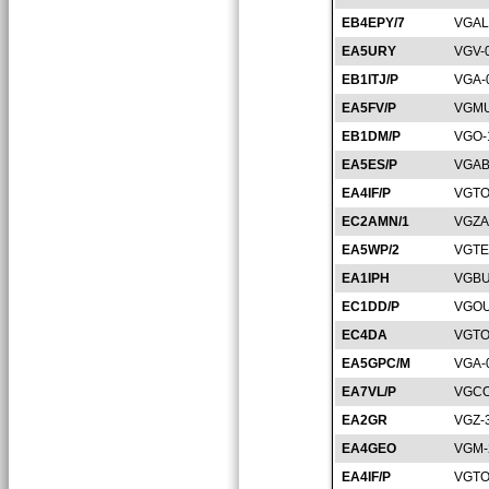
EB4EPY/7
VGAL
EA5URY
VGV-
EB1ITJ/P
VGA-
EA5FV/P
VGMU
EB1DM/P
VGO-
EA5ES/P
VGAB
EA4IF/P
VGTO
EC2AMN/1
VGZA
EA5WP/2
VGTE
EA1IPH
VGBU
EC1DD/P
VGOU
EC4DA
VGTO
EA5GPC/M
VGA-
EA7VL/P
VGCO
EA2GR
VGZ-
EA4GEO
VGM-
EA4IF/P
VGTO