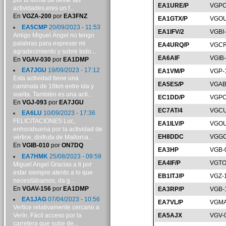
por tu forma de llevar las
EA1URE/P
VGPO
actividades,eres un f...
En
VGZA-200
por
EA3FNZ
EA1GTX/P
VGOU
EA5CMP
20/09/2023 - 11:53
EA1IFV/2
VGBI
Amigo Miguel Ángel no tengo
palabras para expresar mi
EA4URQ/P
VGCR
agradecimiento y sobre todo...
EA6AIF
VGIB
En
VGAV-030
por
EA1DMP
EA7JGU
19/09/2023 - 17:12
EA1VM/P
VGP-
Esta actividad tiene una
EA5ES/P
VGAB
caminata de 18km entre ida y
vuelta. También es una acti...
EC1DD/P
VGPO
En
VGJ-093
por
EA7JGU
EC7AT/4
VGCU
EA6LU
10/09/2023 - 17:36
FELICITACIONES Luc,
EA1ILV/P
VGOU
enhorabuena por la actividad de
EH8DDC
VGGC
vértice, disfruta de Mallorca...
En
VGIB-010
por
ON7DQ
EA3HP
VGB-
EA7HMK
25/08/2023 - 09:59
EA4IF/P
VGTO
Miguel Angel Gracias a ti por
estar siempre atento a lo que
EB1ITJ/P
VGZ-
necesitábamos, da g...
En
VGAV-156
por
EA1DMP
EA3RP/P
VGB-
EA1JAG
07/04/2023 - 10:56
EA7VL/P
VGMA
Vertice relativamente cercano a
Verín. Fácil acceso por la
EA5AJX
VGV-
carretera que sube de...