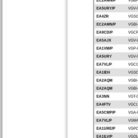
EC2AMN/P
VGBI
EA5URY/P
VGV-
EA4ZR
VGSG
EC2AMN/P
VGBI
EA9CD/P
VGCR
EA5AJX
VGV-
EA1VM/P
VGP-
EA5URY
VGV-
EA7VL/P
VGCO
EA1IEH
VGSO
EA2AQM
VGBI
EA2AQM
VGBI
EA3NN
VGT-
EA4FTV
VGCU
EA5CMP/P
VGA-
EA7VL/P
VGMA
EA1URE/P
VGPO
EA1ILV/P
VGOU