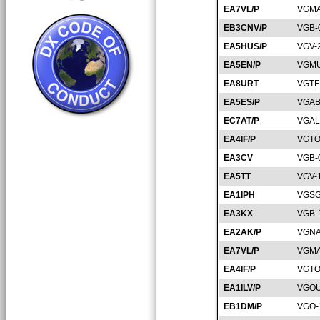
EA7VL/P
VGMA
EB3CNV/P
VGB-
EA5HUS/P
VGV-
EA5EN/P
VGMU
EA8URT
VGTF
EA5ES/P
VGAB
EC7AT/P
VGAL
EA4IF/P
VGTO
EA3CV
VGB-
EA5TT
VGV-
EA1IPH
VGSG
EA3KX
VGB-
EA2AK/P
VGNA
EA7VL/P
VGMA
EA4IF/P
VGTO
EA1ILV/P
VGOU
EB1DM/P
VGO-