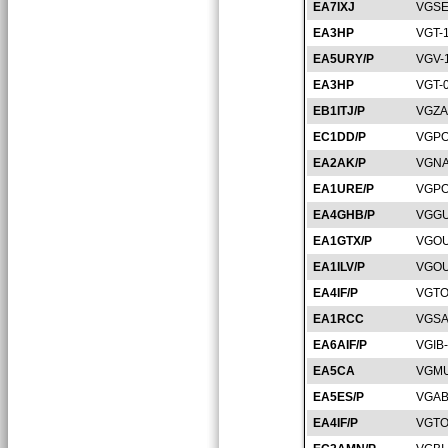
EA7IXJ
VGSE
EA3HP
VGT-
EA5URY/P
VGV-
EA3HP
VGT-
EB1ITJ/P
VGZA
EC1DD/P
VGPO
EA2AK/P
VGNA
EA1URE/P
VGPO
EA4GHB/P
VGGU
EA1GTX/P
VGOU
EA1ILV/P
VGOU
EA4IF/P
VGTO
EA1RCC
VGSA
EA6AIF/P
VGIB
EA5CA
VGMU
EA5ES/P
VGAB
EA4IF/P
VGTO