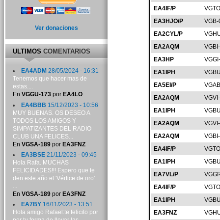
EA4IF/P
VGTO
EA3HJO/P
VGB-
Ver donaciones
EA2CYL/P
VGHU
EA2AQM
VGBI
ULTIMOS
COMENTARIOS
EA3HP
VGGI
EA4ADM
28/05/2024 - 16:31
EA1IPH
VGBU
Tenemos que hacer mas de
EA5EI/P
VGAB
estas....
En
VGGU-173
por
EA4LO
EA2AQM
VGVI
EA4BBB
15/12/2023 - 10:56
EA1IPH
VGBU
MUY BUENAS. OS DESEO A
TODOS LOS AMIGOS Y
EA2AQM
VGVI
SIMPATIZANTES DEL RADIO
EA2AQM
VGBI
CLUB UNA FELICES...
En
VGSA-189
por
EA3FNZ
EA4IF/P
VGTO
EA3BSE
21/11/2023 - 09:45
EA1IPH
VGBU
Hola Rafa. MUCHAS
FELICIDADES!!! Espero que te
EA7VL/P
VGGR
den este año el 'Vértice de oro'
...
EA4IF/P
VGTO
En
VGSA-189
por
EA3FNZ
EA1IPH
VGBU
EA7BY
16/11/2023 - 13:51
Hola amigo Rafael:te felicito por
EA3FNZ
VGHU