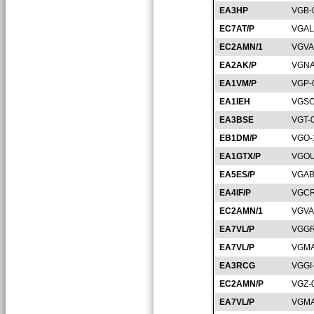
EA3HP
VGB-
EC7AT/P
VGAL
EC2AMN/1
VGVA
EA2AK/P
VGNA
EA1VM/P
VGP-
EA1IEH
VGSO
EA3BSE
VGT-
EB1DM/P
VGO-
EA1GTX/P
VGOU
EA5ES/P
VGAB
EA4IF/P
VGCR
EC2AMN/1
VGVA
EA7VL/P
VGGR
EA7VL/P
VGMA
EA3RCG
VGGI
EC2AMN/P
VGZ-
EA7VL/P
VGMA