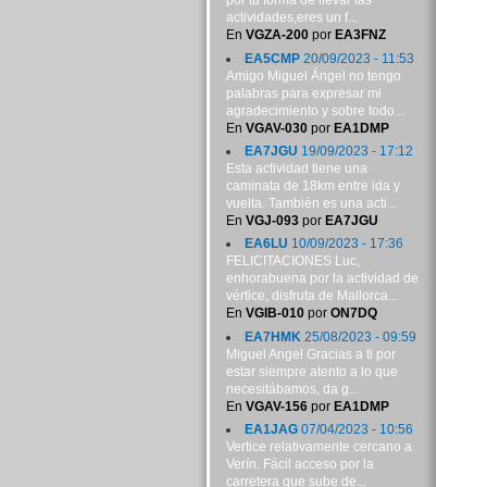
por tu forma de llevar las
actividades,eres un f...
En
VGZA-200
por
EA3FNZ
EA5CMP
20/09/2023 - 11:53
Amigo Miguel Ángel no tengo
palabras para expresar mi
agradecimiento y sobre todo...
En
VGAV-030
por
EA1DMP
EA7JGU
19/09/2023 - 17:12
Esta actividad tiene una
caminata de 18km entre ida y
vuelta. También es una acti...
En
VGJ-093
por
EA7JGU
EA6LU
10/09/2023 - 17:36
FELICITACIONES Luc,
enhorabuena por la actividad de
vértice, disfruta de Mallorca...
En
VGIB-010
por
ON7DQ
EA7HMK
25/08/2023 - 09:59
Miguel Angel Gracias a ti por
estar siempre atento a lo que
necesitábamos, da g...
En
VGAV-156
por
EA1DMP
EA1JAG
07/04/2023 - 10:56
Vertice relativamente cercano a
Verín. Fácil acceso por la
carretera que sube de...