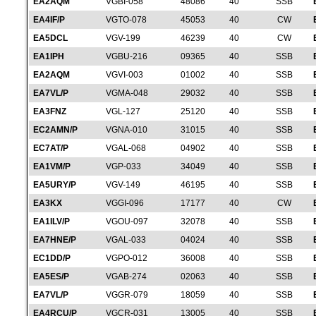
EA2AQM
VGBI-058
48086
40
SSB
EA4IF/P
VGTO-078
45053
40
CW
EA5DCL
VGV-199
46239
40
CW
EA1IPH
VGBU-216
09365
40
SSB
EA2AQM
VGVI-003
01002
40
SSB
EA7VL/P
VGMA-048
29032
40
SSB
EA3FNZ
VGL-127
25120
40
SSB
EC2AMN/P
VGNA-010
31015
40
SSB
EC7AT/P
VGAL-068
04902
40
SSB
EA1VM/P
VGP-033
34049
40
SSB
EA5URY/P
VGV-149
46195
40
SSB
EA3KX
VGGI-096
17177
40
CW
EA1ILV/P
VGOU-097
32078
40
SSB
EA7HNE/P
VGAL-033
04024
40
SSB
EC1DD/P
VGPO-012
36008
40
SSB
EA5ES/P
VGAB-274
02063
40
SSB
EA7VL/P
VGGR-079
18059
40
SSB
EA4RCU/P
VGCR-031
13005
40
SSB