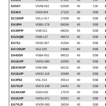
EA3KX
VGGI-054
17102
40
CW
EA5XY
VGAB-052
02009
40
CW
EA3KX
VGGI-054
17102
40
SSB
EC1DD/P
VGLU-017
27009
40
SSB
EA1IPH
VGBU-179
09268
40
SSB
EA3RP/P
VGB-021
08026
40
SSB
EA2AQM
VGBI-137
48074
40
SSB
EA7XJ
VGSE-007
41004
40
SSB
EA7JGU/P
VGJ-225
23080
40
SSB
EA4GSH
VGBA-052
06015
40
SSB
EA1ILV/P
VGOU-080
32055
40
SSB
EB3CNV/P
VGB-088
08116
40
SSB
EA1ILV/P
VGOU-118
32089
40
SSB
EA3FNZ
VGL-014
25014
40
SSB
EA7VL/P
VGCO-168
14041
40
SSB
EA3HJO/P
VGGI-035
17078
40
SSB
EA1ILV/P
VGOU-071
32051
40
SSB
EA7VL/P
VGGR-060
18034
40
SSB