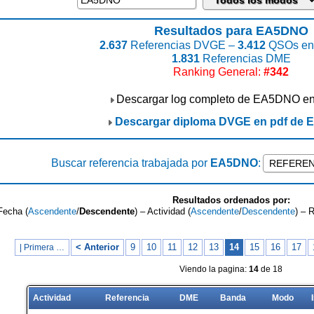
Resultados para EA5DNO
2.637
Referencias DVGE –
3.412
QSOs enc
1.831
Referencias DME
Ranking General:
#342
Descargar log completo de EA5DNO e
Descargar diploma DVGE en pdf de
Buscar referencia trabajada por
EA5DNO
:
Resultados ordenados por:
Fecha (
Ascendente
/
Descendente
) – Actividad (
Ascendente
/
Descendente
) – 
< Anterior
9
10
11
12
13
14
15
16
17
| Primera …
Viendo la pagina:
14
de 18
Actividad
Referencia
DME
Banda
Modo