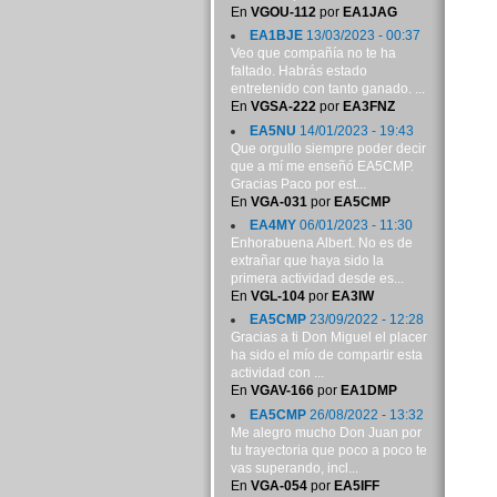
En
VGOU-112
por
EA1JAG
EA1BJE
13/03/2023 - 00:37
Veo que compañía no te ha
faltado. Habrás estado
entretenido con tanto ganado. ...
En
VGSA-222
por
EA3FNZ
EA5NU
14/01/2023 - 19:43
Que orgullo siempre poder decir
que a mí me enseñó EA5CMP.
Gracias Paco por est...
En
VGA-031
por
EA5CMP
EA4MY
06/01/2023 - 11:30
Enhorabuena Albert. No es de
extrañar que haya sido la
primera actividad desde es...
En
VGL-104
por
EA3IW
EA5CMP
23/09/2022 - 12:28
Gracias a ti Don Miguel el placer
ha sido el mío de compartir esta
actividad con ...
En
VGAV-166
por
EA1DMP
EA5CMP
26/08/2022 - 13:32
Me alegro mucho Don Juan por
tu trayectoria que poco a poco te
vas superando, incl...
En
VGA-054
por
EA5IFF