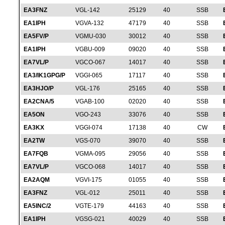
EA3FNZ
VGL-142
25129
40
SSB
EA1IPH
VGVA-132
47179
40
SSB
EA5FV/P
VGMU-030
30012
40
SSB
EA1IPH
VGBU-009
09020
40
SSB
EA7VL/P
VGCO-067
14017
40
SSB
EA3/IK1GPG/P
VGGI-065
17117
40
SSB
EA3HJO/P
VGL-176
25165
40
SSB
EA2CNA/5
VGAB-100
02020
40
SSB
EA5ON
VGO-243
33076
40
SSB
EA3KX
VGGI-074
17138
40
CW
EA2TW
VGS-070
39070
40
SSB
EA7FQB
VGMA-095
29056
40
SSB
EA7VL/P
VGCO-068
14017
40
SSB
EA2AQM
VGVI-175
01055
40
SSB
EA3FNZ
VGL-012
25011
40
SSB
EA5INC/2
VGTE-179
44163
40
SSB
EA1IPH
VGSG-021
40029
40
SSB