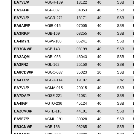
EA7VL/P
VGGR-189
18122
40
SSB
EA1AF/P
VGP-037
34053
40
SSB
EA7VL/P
VGGR-271
18171
40
SSB
EA6AIF/P
VGIB-015
07005
40
SSB
EA3RP/P
VGB-169
08255
40
SSB
EA4MY/1
VGAV-180
05241
40
SSB
EB3CNV/P
VGB-143
08199
40
SSB
EA2AQM
VGBI-038
48043
40
SSB
EA3FNZ
VGL-162
25150
40
SSB
EA8CDW/P
VGGC-087
35023
20
SSB
EA4TX/P
VGGU-114
19107
40
CW
EA7VL/P
VGMA-015
29015
40
SSB
EA7DA/P
VGSE-221
41081
40
SSB
EA4IF/P
VGTO-236
45124
40
SSB
EA2CVO/P
VGTE-118
44101
40
SSB
EA5EZ/P
VGMU-191
30028
40
SSB
EB3CNV/P
VGB-188
08285
40
SSB