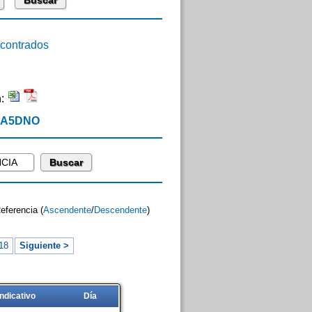
ontrados
n:
 EA5DNO
Referencia (
Ascendente
/
Descendente
)
18
Siguiente >
Indicativo
Día