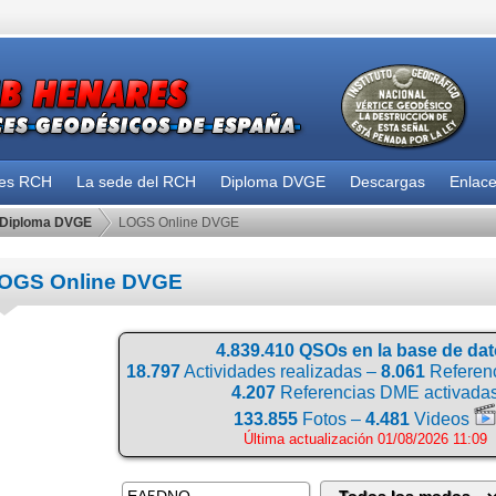
des RCH
La sede del RCH
Diploma DVGE
Descargas
Enlac
Diploma DVGE
LOGS Online DVGE
OGS Online DVGE
4.839.410 QSOs en la base de da
18.797
Actividades realizadas –
8.061
Referenc
4.207
Referencias DME activada
133.855
Fotos –
4.481
Videos
Última actualización 01/08/2026 11:09