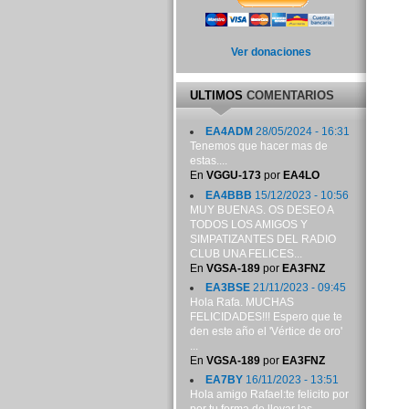
Ver donaciones
ULTIMOS
COMENTARIOS
EA4ADM
28/05/2024 - 16:31
Tenemos que hacer mas de
estas....
En
VGGU-173
por
EA4LO
EA4BBB
15/12/2023 - 10:56
MUY BUENAS. OS DESEO A
TODOS LOS AMIGOS Y
SIMPATIZANTES DEL RADIO
CLUB UNA FELICES...
En
VGSA-189
por
EA3FNZ
EA3BSE
21/11/2023 - 09:45
Hola Rafa. MUCHAS
FELICIDADES!!! Espero que te
den este año el 'Vértice de oro'
...
En
VGSA-189
por
EA3FNZ
EA7BY
16/11/2023 - 13:51
Hola amigo Rafael:te felicito por