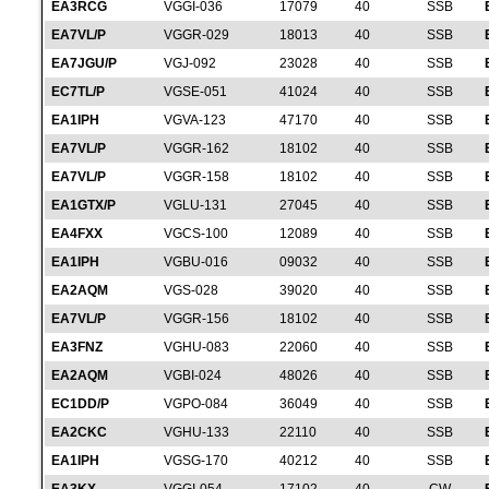
EA3RCG
VGGI-036
17079
40
SSB
EA7VL/P
VGGR-029
18013
40
SSB
EA7JGU/P
VGJ-092
23028
40
SSB
EC7TL/P
VGSE-051
41024
40
SSB
EA1IPH
VGVA-123
47170
40
SSB
EA7VL/P
VGGR-162
18102
40
SSB
EA7VL/P
VGGR-158
18102
40
SSB
EA1GTX/P
VGLU-131
27045
40
SSB
EA4FXX
VGCS-100
12089
40
SSB
EA1IPH
VGBU-016
09032
40
SSB
EA2AQM
VGS-028
39020
40
SSB
EA7VL/P
VGGR-156
18102
40
SSB
EA3FNZ
VGHU-083
22060
40
SSB
EA2AQM
VGBI-024
48026
40
SSB
EC1DD/P
VGPO-084
36049
40
SSB
EA2CKC
VGHU-133
22110
40
SSB
EA1IPH
VGSG-170
40212
40
SSB