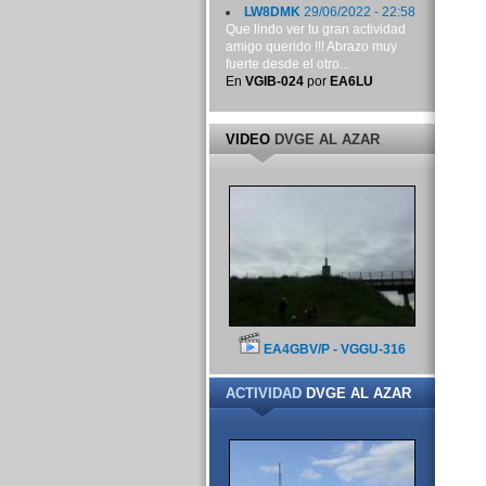
LW8DMK
29/06/2022 - 22:58
Que lindo ver tu gran actividad
amigo querido !!! Abrazo muy
fuerte desde el otro...
En
VGIB-024
por
EA6LU
VIDEO
DVGE AL AZAR
EA4GBV/P - VGGU-316
ACTIVIDAD
DVGE AL AZAR