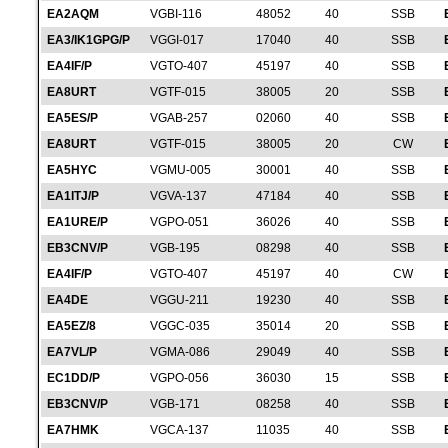
EA2AQM
VGBI-116
48052
40
SSB
EA3/IK1GPG/P
VGGI-017
17040
40
SSB
EA4IF/P
VGTO-407
45197
40
SSB
EA8URT
VGTF-015
38005
20
SSB
EA5ES/P
VGAB-257
02060
40
SSB
EA8URT
VGTF-015
38005
20
CW
EA5HYC
VGMU-005
30001
40
SSB
EA1ITJ/P
VGVA-137
47184
40
SSB
EA1URE/P
VGPO-051
36026
40
SSB
EB3CNV/P
VGB-195
08298
40
SSB
EA4IF/P
VGTO-407
45197
40
CW
EA4DE
VGGU-211
19230
40
SSB
EA5EZ/8
VGGC-035
35014
20
SSB
EA7VL/P
VGMA-086
29049
40
SSB
EC1DD/P
VGPO-056
36030
15
SSB
EB3CNV/P
VGB-171
08258
40
SSB
EA7HMK
VGCA-137
11035
40
SSB