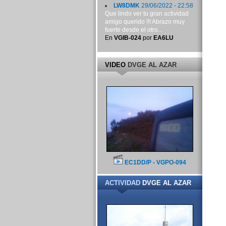
LW8DMK
29/06/2022 - 22:58
Que lindo ver tu gran actividad
amigo querido !!! Abrazo muy
fuerte desde el otro...
En
VGIB-024
por
EA6LU
VIDEO
DVGE AL AZAR
EC1DD/P - VGPO-094
ACTIVIDAD
DVGE AL AZAR