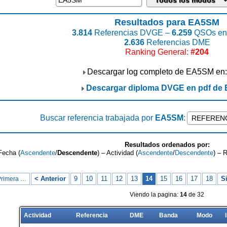
Resultados para EA5SM
3.814
Referencias DVGE –
6.259
QSOs enc
2.636
Referencias DME
Ranking General:
#204
Descargar log completo de EA5SM en
Descargar diploma DVGE en pdf de
Buscar referencia trabajada por
EA5SM
:
Resultados ordenados por:
Fecha (
Ascendente
/
Descendente
) – Actividad (
Ascendente
/
Descendente
) – 
< Anterior
9
10
11
12
13
14
15
16
17
18
S
Primera …
Viendo la pagina:
14
de 32
Actividad
Referencia
DME
Banda
Modo