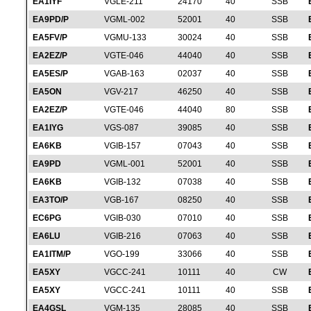
EA1IYF
VGLE-211
24170
40
SSB
EA9PD/P
VGML-002
52001
40
SSB
EA5FV/P
VGMU-133
30024
40
SSB
EA2EZ/P
VGTE-046
44040
40
SSB
EA5ES/P
VGAB-163
02037
40
SSB
EA5ON
VGV-217
46250
40
SSB
EA2EZ/P
VGTE-046
44040
80
SSB
EA1IYG
VGS-087
39085
40
SSB
EA6KB
VGIB-157
07043
40
SSB
EA9PD
VGML-001
52001
40
SSB
EA6KB
VGIB-132
07038
40
SSB
EA3TO/P
VGB-167
08250
40
SSB
EC6PG
VGIB-030
07010
40
SSB
EA6LU
VGIB-216
07063
40
SSB
EA1ITM/P
VGO-199
33066
40
SSB
EA5XY
VGCC-241
10111
40
CW
EA5XY
VGCC-241
10111
40
SSB
EA4GSL
VGM-135
28085
40
SSB