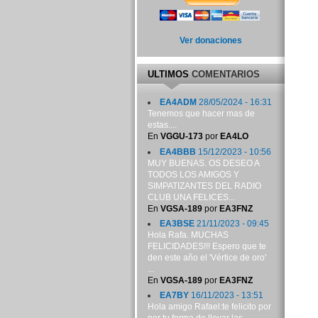
Ver donaciones
ULTIMOS
COMENTARIOS
EA4ADM
28/05/2024 - 16:31
Tenemos que hacer mas de
estas....
En
VGGU-173
por
EA4LO
EA4BBB
15/12/2023 - 10:56
MUY BUENAS. OS DESEO A
TODOS LOS AMIGOS Y
SIMPATIZANTES DEL RADIO
CLUB UNA FELICES...
En
VGSA-189
por
EA3FNZ
EA3BSE
21/11/2023 - 09:45
Hola Rafa. MUCHAS
FELICIDADES!!! Espero que te
den este año el 'Vértice de oro'
...
En
VGSA-189
por
EA3FNZ
EA7BY
16/11/2023 - 13:51
Hola amigo Rafael:te felicito por