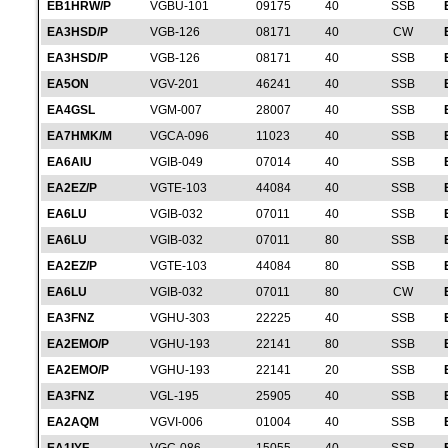
EB1HRW/P
VGBU-101
09175
40
SSB
EA3HSD/P
VGB-126
08171
40
CW
EA3HSD/P
VGB-126
08171
40
SSB
EA5ON
VGV-201
46241
40
SSB
EA4GSL
VGM-007
28007
40
SSB
EA7HMK/M
VGCA-096
11023
40
SSB
EA6AIU
VGIB-049
07014
40
SSB
EA2EZ/P
VGTE-103
44084
40
SSB
EA6LU
VGIB-032
07011
40
SSB
EA6LU
VGIB-032
07011
80
SSB
EA2EZ/P
VGTE-103
44084
80
SSB
EA6LU
VGIB-032
07011
80
CW
EA3FNZ
VGHU-303
22225
40
SSB
EA2EMO/P
VGHU-193
22141
80
SSB
EA2EMO/P
VGHU-193
22141
20
SSB
EA3FNZ
VGL-195
25905
40
SSB
EA2AQM
VGVI-006
01004
40
SSB