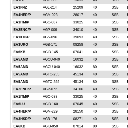
EA1IYF
VGC-086
15055
40
SSB
EA3FNZ
VGL-214
25209
40
SSB
EA4HER/P
VGM-023
28017
40
SSB
EA1ITM/P
VGO-087
33025
40
SSB
EA2ENC/P
VGP-009
34010
40
SSB
EA1IOC/P
VGS-096
39093
40
SSB
EA3URO
VGB-171
08258
40
SSB
EA6KB
VGIB-145
07041
40
SSB
EA5AMD
VGCU-040
16032
40
SSB
EA5AMD
VGCU-040
16032
80
SSB
EA5AMD
VGTO-255
45134
40
SSB
EA5AMD
VGTO-255
45134
80
SSB
EA2ENC/P
VGP-072
34106
40
SSB
EA1ITM/P
VGO-088
33025
40
SSB
EA6LU
VGIB-160
07045
40
SSB
EA4HER/P
VGM-229
28150
40
SSB
EA3HSD/P
VGB-176
08271
40
SSB
EA6KB
VGIB-050
07014
80
SSB