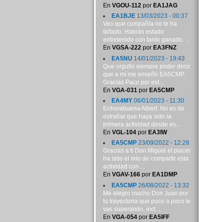
En
VGOU-112
por
EA1JAG
EA1BJE
13/03/2023 - 00:37
Veo que compañía no te ha
faltado. Habrás estado
entretenido con tanto ganado. ...
En
VGSA-222
por
EA3FNZ
EA5NU
14/01/2023 - 19:43
Que orgullo siempre poder decir
que a mí me enseñó EA5CMP.
Gracias Paco por est...
En
VGA-031
por
EA5CMP
EA4MY
06/01/2023 - 11:30
Enhorabuena Albert. No es de
extrañar que haya sido la
primera actividad desde es...
En
VGL-104
por
EA3IW
EA5CMP
23/09/2022 - 12:28
Gracias a ti Don Miguel el placer
ha sido el mío de compartir esta
actividad con ...
En
VGAV-166
por
EA1DMP
EA5CMP
26/08/2022 - 13:32
Me alegro mucho Don Juan por
tu trayectoria que poco a poco te
vas superando, incl...
En
VGA-054
por
EA5IFF