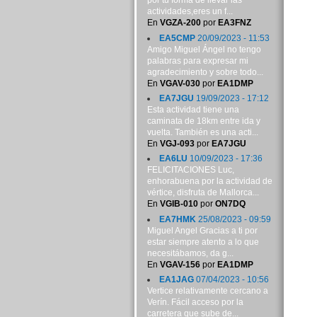
por tu forma de llevar las
actividades,eres un f...
En
VGZA-200
por
EA3FNZ
EA5CMP
20/09/2023 - 11:53
Amigo Miguel Ángel no tengo
palabras para expresar mi
agradecimiento y sobre todo...
En
VGAV-030
por
EA1DMP
EA7JGU
19/09/2023 - 17:12
Esta actividad tiene una
caminata de 18km entre ida y
vuelta. También es una acti...
En
VGJ-093
por
EA7JGU
EA6LU
10/09/2023 - 17:36
FELICITACIONES Luc,
enhorabuena por la actividad de
vértice, disfruta de Mallorca...
En
VGIB-010
por
ON7DQ
EA7HMK
25/08/2023 - 09:59
Miguel Angel Gracias a ti por
estar siempre atento a lo que
necesitábamos, da g...
En
VGAV-156
por
EA1DMP
EA1JAG
07/04/2023 - 10:56
Vertice relativamente cercano a
Verín. Fácil acceso por la
carretera que sube de...