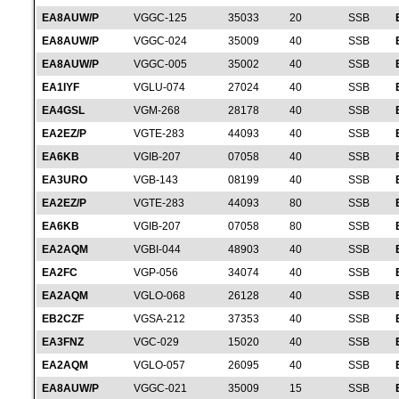
EA8AUW/P
VGGC-125
35033
20
SSB
EA8AUW/P
VGGC-024
35009
40
SSB
EA8AUW/P
VGGC-005
35002
40
SSB
EA1IYF
VGLU-074
27024
40
SSB
EA4GSL
VGM-268
28178
40
SSB
EA2EZ/P
VGTE-283
44093
40
SSB
EA6KB
VGIB-207
07058
40
SSB
EA3URO
VGB-143
08199
40
SSB
EA2EZ/P
VGTE-283
44093
80
SSB
EA6KB
VGIB-207
07058
80
SSB
EA2AQM
VGBI-044
48903
40
SSB
EA2FC
VGP-056
34074
40
SSB
EA2AQM
VGLO-068
26128
40
SSB
EB2CZF
VGSA-212
37353
40
SSB
EA3FNZ
VGC-029
15020
40
SSB
EA2AQM
VGLO-057
26095
40
SSB
EA8AUW/P
VGGC-021
35009
15
SSB