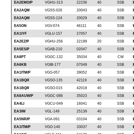
EA2EMO/P
VGHU-313
22236
40
SSB
EA2AQM
VGSS-026
20043
40
SSB
EA2AQM
VGSS-124
20029
40
SSB
EA5ON
VGV-074
46111
40
SSB
EA1IYF
VGLU-157
27057
40
SSB
EA2EZ/P
VGHU-256
22199
20
SSB
EA5ES/P
VGAB-210
02047
40
SSB
EA8PT
VGGC-132
35034
40
CW
EA6KB
VGIB-177
07049
40
SSB
EA1ITM/P
VGS-057
39052
40
SSB
EA1BQR
VGSO-135
42119
40
SSB
EA1BQR
VGSO-015
42018
40
SSB
EA8AUW/P
VGGC-088
35023
40
SSB
EA4LI
VGCU-049
16041
40
SSB
EA3IW
VGL-149
25139
40
SSB
EA5NR/P
VGA-091
03104
40
SSB
EA1ITM/P
VGO-140
33037
40
SSB