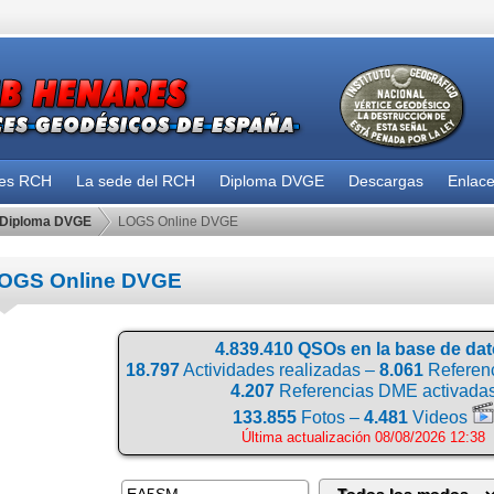
des RCH
La sede del RCH
Diploma DVGE
Descargas
Enlac
Diploma DVGE
LOGS Online DVGE
OGS Online DVGE
4.839.410 QSOs en la base de da
18.797
Actividades realizadas –
8.061
Referenc
4.207
Referencias DME activada
133.855
Fotos –
4.481
Videos
Última actualización 08/08/2026 12:38