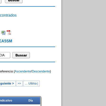
ontrados
:
 EA5SM
Referencia (
Ascendente
/
Descendente
)
iguiente >
>>
… Ultima |
Indicativo
Día