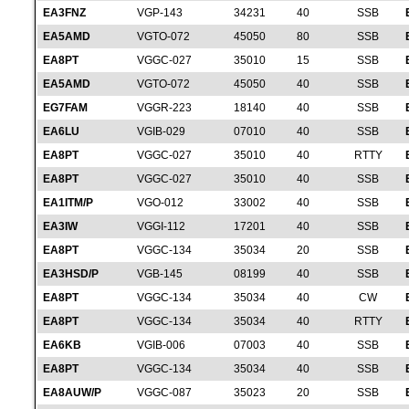
EA3FNZ
VGP-143
34231
40
SSB
EA5AMD
VGTO-072
45050
80
SSB
EA8PT
VGGC-027
35010
15
SSB
EA5AMD
VGTO-072
45050
40
SSB
EG7FAM
VGGR-223
18140
40
SSB
EA6LU
VGIB-029
07010
40
SSB
EA8PT
VGGC-027
35010
40
RTTY
EA8PT
VGGC-027
35010
40
SSB
EA1ITM/P
VGO-012
33002
40
SSB
EA3IW
VGGI-112
17201
40
SSB
EA8PT
VGGC-134
35034
20
SSB
EA3HSD/P
VGB-145
08199
40
SSB
EA8PT
VGGC-134
35034
40
CW
EA8PT
VGGC-134
35034
40
RTTY
EA6KB
VGIB-006
07003
40
SSB
EA8PT
VGGC-134
35034
40
SSB
EA8AUW/P
VGGC-087
35023
20
SSB