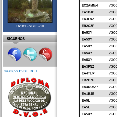
EC2AMN/4
VGCC
EA1BJE
VGCC
EA3FNZ
VGCC
EB2CZF
VGCC
EA1IYF - VGLE-250
EA5XY
VGCC
SIGUENOS
EA5XY
VGCC
EA5XY
VGCC
EA5XY
VGCC
EA5XY
VGCC
EA3FNZ
VGCC
Tweets por DVGE_RCH
EA4TL/P
VGCC
EB2CZF
VGCC
EA4DOS/P
VGCC
EA1BJE
VGCC
EA5L
VGCC
EA5L
VGCC
EA5XY
VGCC