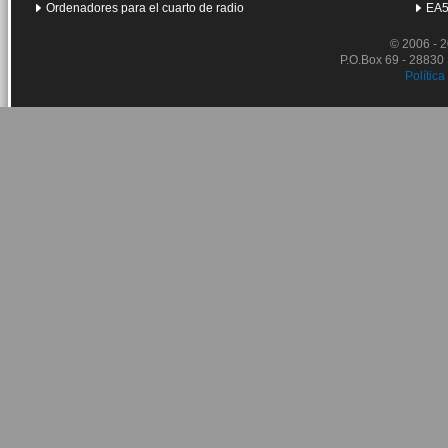
Ordenadores para el cuarto de radio
EA5
© 2006 - 
P.O.Box 69 - 28830
Política