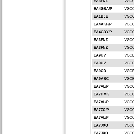
EA3FNZ
VGCC
EA4GBA/P
VGCC
EA1BJE
VGCC
EA4AKF/P
VGCC
EA4GDY/P
VGCC
EA3FNZ
VGCC
EA3FNZ
VGCC
EA9UV
VGCE
EA9UV
VGCE
EA9CD
VGCE
EA9ABC
VGCE
EA7VL/P
VGCO
EA7HMK
VGCO
EA7VL/P
VGCO
EA7ZC/P
VGCO
EA7VL/P
VGCO
EA7JXQ
VGCO
EA7JXQ
VGCO