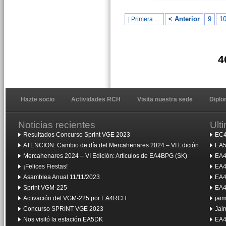
< Anterior
9
1
| Primera …
4
Hazte socio
Actividades RCH
Visita nuestra sede
Dipl
Noticias recientes
Ult
Resultados Concurso Sprint VGE 2023
EC4
ATENCION: Cambio de día del Mercahenares 2024 – VI Edición
EA5
Mercahenares 2024 – VI Edición: Artículos de EA4BPG (SK)
EA4
¡Felices Fiestas!
EA4
Asamblea Anual 11/11/2023
EA4
Sprint VGM-225
EA4
Activación del VGM-225 por EA4RCH
jai
Concurso SPRINT VGE 2023
Jai
Nos visitó la estación EA5DK
EA4