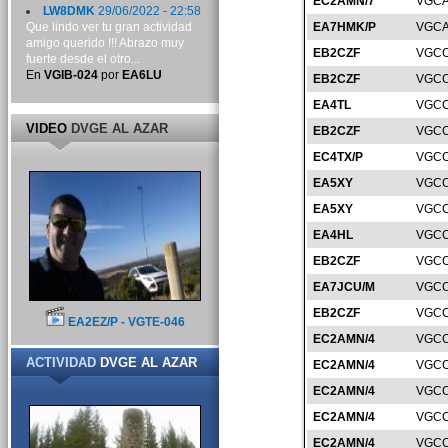
EC2AMN/7
VGCA
LW8DMK
29/06/2022 - 22:58
Que lindo ver tu gran actividad
EA7HMK/P
VGCA
amigo querido !!! Abrazo muy
EB2CZF
VGCC
fuerte desde el otro...
En
VGIB-024
por
EA6LU
EB2CZF
VGCC
EA4TL
VGCC
VIDEO
DVGE AL AZAR
EB2CZF
VGCC
EC4TX/P
VGCC
EA5XY
VGCC
EA5XY
VGCC
EA4HL
VGCC
EB2CZF
VGCC
EA7JCU/M
VGCC
EB2CZF
VGCC
EA2EZ/P - VGTE-046
EC2AMN/4
VGCC
ACTIVIDAD
DVGE AL AZAR
EC2AMN/4
VGCC
EC2AMN/4
VGCC
EC2AMN/4
VGCC
EC2AMN/4
VGCC