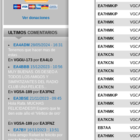
EA7HMK/P
VGCA
EA7HMK/P
VGCA
Ver donaciones
EA7HMK
VGCA
EA7HMK
VGCA
ULTIMOS
COMENTARIOS
EA7HMK
VGCA
EA4ADM
28/05/2024 - 16:31
EA7HMK
VGCA
Tenemos que hacer mas de
EA7KCN
VGCA
estas....
En
VGGU-173
por
EA4LO
EA7KCN
VGCA
EA4BBB
15/12/2023 - 10:56
EA7KCN
VGCA
MUY BUENAS. OS DESEO A
TODOS LOS AMIGOS Y
EA7HMK
VGCA
SIMPATIZANTES DEL RADIO
CLUB UNA FELICES...
EA7KCN
VGCA
En
VGSA-189
por
EA3FNZ
EA7HMK/P
VGCA
EA3BSE
21/11/2023 - 09:45
Hola Rafa. MUCHAS
EA7HMK
VGCA
FELICIDADES!!! Espero que te
EA7HMK
VGCA
den este año el 'Vértice de oro'
...
EA7KCN
VGCA
En
VGSA-189
por
EA3FNZ
EB7AA
VGCA
EA7BY
16/11/2023 - 13:51
Hola amigo Rafael:te felicito por
EA7HMK
VGCA