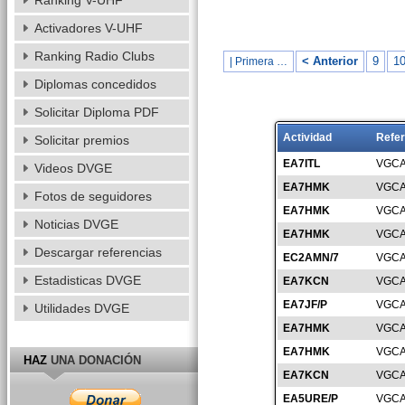
Ranking V-UHF
Activadores V-UHF
Ranking Radio Clubs
< Anterior
9
1
| Primera …
Diplomas concedidos
Solicitar Diploma PDF
Actividad
Refer
Solicitar premios
EA7ITL
VGCA
Videos DVGE
EA7HMK
VGCA
Fotos de seguidores
EA7HMK
VGCA
Noticias DVGE
EA7HMK
VGCA
Descargar referencias
EC2AMN/7
VGCA
Estadisticas DVGE
EA7KCN
VGCA
EA7JF/P
VGCA
Utilidades DVGE
EA7HMK
VGCA
EA7HMK
VGCA
HAZ
UNA DONACIÓN
EA7KCN
VGCA
EA5URE/P
VGCA