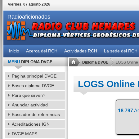
viernes, 07 agosto 2026
Radioaficionados
Inicio
Acerca del RCH
Actividades RCH
La sede del RCH
MENU
DIPLOMA DVGE
Diploma DVGE
LOGS Online
Pagina principal DVGE
LOGS Online
Bases diploma DVGE
Para que sirven?
Anunciar actividad
18.797
Ac
Buscador de referencias
Acreditaciones IGN
DVGE MAPS