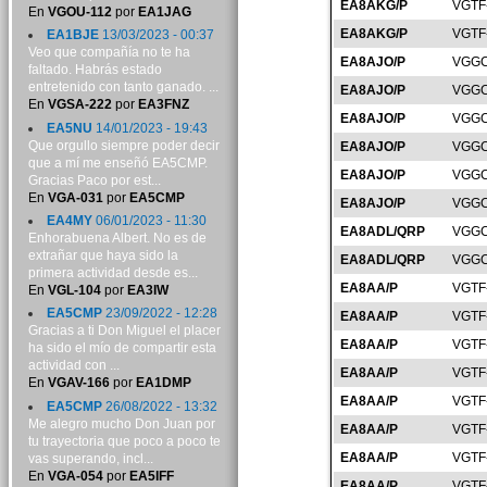
EA8AKG/P
VGTF
En
VGOU-112
por
EA1JAG
EA8AKG/P
VGTF
EA1BJE
13/03/2023 - 00:37
Veo que compañía no te ha
EA8AJO/P
VGGC
faltado. Habrás estado
entretenido con tanto ganado. ...
EA8AJO/P
VGGC
En
VGSA-222
por
EA3FNZ
EA8AJO/P
VGGC
EA5NU
14/01/2023 - 19:43
Que orgullo siempre poder decir
EA8AJO/P
VGGC
que a mí me enseñó EA5CMP.
EA8AJO/P
VGGC
Gracias Paco por est...
En
VGA-031
por
EA5CMP
EA8AJO/P
VGGC
EA4MY
06/01/2023 - 11:30
EA8ADL/QRP
VGGC
Enhorabuena Albert. No es de
extrañar que haya sido la
EA8ADL/QRP
VGGC
primera actividad desde es...
EA8AA/P
VGTF
En
VGL-104
por
EA3IW
EA5CMP
23/09/2022 - 12:28
EA8AA/P
VGTF
Gracias a ti Don Miguel el placer
EA8AA/P
VGTF
ha sido el mío de compartir esta
actividad con ...
EA8AA/P
VGTF
En
VGAV-166
por
EA1DMP
EA8AA/P
VGTF
EA5CMP
26/08/2022 - 13:32
Me alegro mucho Don Juan por
EA8AA/P
VGTF
tu trayectoria que poco a poco te
EA8AA/P
VGTF
vas superando, incl...
En
VGA-054
por
EA5IFF
EA8AA/P
VGTF