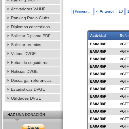
Ranking V-UHF
Activadores V-UHF
< Anterior
10
1
| Primera …
Ranking Radio Clubs
Diplomas concedidos
Solicitar Diploma PDF
Actividad
Refer
EA8ARI/P
VGTF
Solicitar premios
EA8ARI/P
VGTF
Videos DVGE
EA8ARI/P
VGTF
Fotos de seguidores
EA8ARI/P
VGTF
Noticias DVGE
EA8ARI/P
VGTF
Descargar referencias
EA8ARI/P
VGTF
Estadisticas DVGE
EA8ARI/P
VGTF
EA8ARI/P
VGTF
Utilidades DVGE
EA8ARI/P
VGTF
EA8ARI/P
VGTF
HAZ
UNA DONACIÓN
EA8ARI/P
VGTF
EA8ARI/P
VGTF