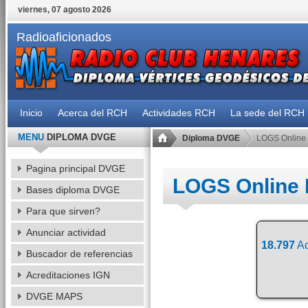
viernes, 07 agosto 2026
Radioaficionados
Inicio
Acerca del RCH
Actividades RCH
La sede del RCH
MENU
DIPLOMA DVGE
Diploma DVGE
LOGS Online
Pagina principal DVGE
LOGS Online
Bases diploma DVGE
Para que sirven?
Anunciar actividad
18.797
Ac
Buscador de referencias
Acreditaciones IGN
DVGE MAPS