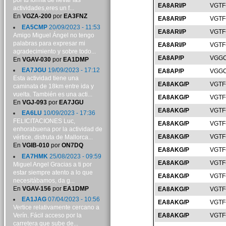
por tu forma de llevar las
EA8ARI/P
VGTF
actividades,eres un f...
En
VGZA-200
por
EA3FNZ
EA8ARI/P
VGTF
EA5CMP
20/09/2023 - 11:53
EA8ARI/P
VGTF
Amigo Miguel Ángel no tengo
palabras para expresar mi
EA8ARI/P
VGTF
agradecimiento y sobre todo...
EA8AP/P
VGGC
En
VGAV-030
por
EA1DMP
EA7JGU
19/09/2023 - 17:12
EA8AP/P
VGGC
Esta actividad tiene una
EA8AKG/P
VGTF
caminata de 18km entre ida y
vuelta. También es una acti...
EA8AKG/P
VGTF
En
VGJ-093
por
EA7JGU
EA8AKG/P
VGTF
EA6LU
10/09/2023 - 17:36
FELICITACIONES Luc,
EA8AKG/P
VGTF
enhorabuena por la actividad de
EA8AKG/P
VGTF
vértice, disfruta de Mallorca...
En
VGIB-010
por
ON7DQ
EA8AKG/P
VGTF
EA7HMK
25/08/2023 - 09:59
EA8AKG/P
VGTF
Miguel Angel Gracias a ti por
estar siempre atento a lo que
EA8AKG/P
VGTF
necesitábamos, da g...
En
VGAV-156
por
EA1DMP
EA8AKG/P
VGTF
EA1JAG
07/04/2023 - 10:56
EA8AKG/P
VGTF
Vertice relativamente cercano a
Verín. Fácil acceso por la
EA8AKG/P
VGTF
carretera que sube de...