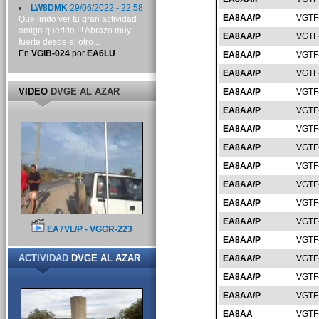
LW8DMK
29/06/2022 - 22:58
EA8AA/P
VGTF
Que lindo ver tu gran actividad
amigo querido !!! Abrazo muy
EA8AA/P
VGTF
fuerte desde el otro...
En
VGIB-024
por
EA6LU
EA8AA/P
VGTF
EA8AA/P
VGTF
VIDEO
DVGE AL AZAR
EA8AA/P
VGTF
EA8AA/P
VGTF
EA8AA/P
VGTF
EA8AA/P
VGTF
EA8AA/P
VGTF
EA8AA/P
VGTF
EA8AA/P
VGTF
EA8AA/P
VGTF
EA7VL/P - VGGR-223
EA8AA/P
VGTF
ACTIVIDAD
DVGE AL AZAR
EA8AA/P
VGTF
EA8AA/P
VGTF
EA8AA/P
VGTF
EA8AA
VGTF