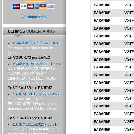
EA8ARI/P
VGTF
EA8ARI/P
VGTF
Ver donaciones
EA8ARI/P
VGTF
EA8ARI/P
VGTF
ULTIMOS
COMENTARIOS
EA8ARI/P
VGTF
EA4ADM
28/05/2024 - 16:31
EA8ARI/P
VGTF
Tenemos que hacer mas de
EA8ARI/P
VGTF
estas....
En
VGGU-173
por
EA4LO
EA8ARI/P
VGTF
EA4BBB
15/12/2023 - 10:56
EA8ARI/P
VGTF
MUY BUENAS. OS DESEO A
TODOS LOS AMIGOS Y
EA8ARI/P
VGTF
SIMPATIZANTES DEL RADIO
EA8ARI/P
VGTF
CLUB UNA FELICES...
En
VGSA-189
por
EA3FNZ
EA8ARI/P
VGTF
EA3BSE
21/11/2023 - 09:45
EA8ARI/P
VGTF
Hola Rafa. MUCHAS
FELICIDADES!!! Espero que te
EA8ARI/P
VGTF
den este año el 'Vértice de oro'
...
EA8ARI/P
VGTF
En
VGSA-189
por
EA3FNZ
EA8ARI/P
VGTF
EA7BY
16/11/2023 - 13:51
Hola amigo Rafael:te felicito por
EA8ARI/P
VGTF