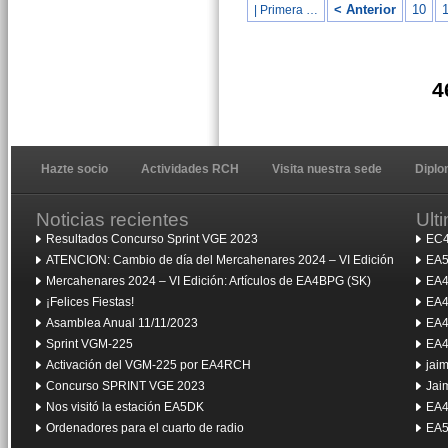
< Anterior
10
1
| Primera …
4
Hazte socio
Actividades RCH
Visita nuestra sede
Dipl
Noticias recientes
Ult
Resultados Concurso Sprint VGE 2023
EC4
ATENCION: Cambio de día del Mercahenares 2024 – VI Edición
EA5
Mercahenares 2024 – VI Edición: Artículos de EA4BPG (SK)
EA4
¡Felices Fiestas!
EA4
Asamblea Anual 11/11/2023
EA4
Sprint VGM-225
EA4
Activación del VGM-225 por EA4RCH
jai
Concurso SPRINT VGE 2023
Jai
Nos visitó la estación EA5DK
EA4
Ordenadores para el cuarto de radio
EA5