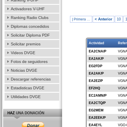
Ranking V-UHF
Activadores V-UHF
Ranking Radio Clubs
< Anterior
10
1
| Primera …
Diplomas concedidos
Solicitar Diploma PDF
Actividad
Refer
Solicitar premios
EA2CNA/P
VGNA
Videos DVGE
EA2AK/P
VGNA
Fotos de seguidores
EG2FDP
VGNA
Noticias DVGE
EA2AK/P
VGNA
Descargar referencias
EA2EZ/P
VGNA
Estadisticas DVGE
EF2HQ
VGNA
EC2AMN/P
VGNA
Utilidades DVGE
EA2CTQ/P
VGNA
EG2MEM
VGNA
HAZ
UNA DONACIÓN
EA2EEK/P
VGNA
EA4EYL
VGO-