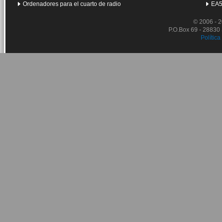
Ordenadores para el cuarto de radio
EA5
© 2006 - 
P.O.Box 69 - 28830
Política