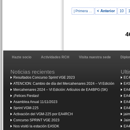
< Anterior
10
1
| Primera …
4
Hazte socio
Actividades RCH
Visita nuestra sede
Dipl
Noticias recientes
Ult
Resultados Concurso Sprint VGE 2023
EC4
ATENCION: Cambio de día del Mercahenares 2024 – VI Edición
EA5
Mercahenares 2024 – VI Edición: Artículos de EA4BPG (SK)
EA4
¡Felices Fiestas!
EA4
Asamblea Anual 11/11/2023
EA4
Sprint VGM-225
EA4
Activación del VGM-225 por EA4RCH
jai
Concurso SPRINT VGE 2023
Jai
Nos visitó la estación EA5DK
EA4