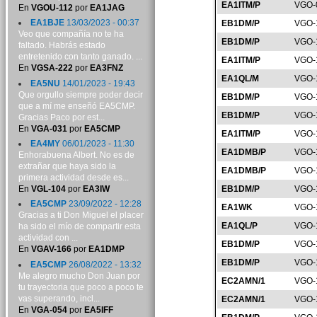
EA1ITM/P
VGO-
En
VGOU-112
por
EA1JAG
EA1BJE
13/03/2023 - 00:37
EB1DM/P
VGO-
Veo que compañía no te ha
EB1DM/P
VGO-
faltado. Habrás estado
entretenido con tanto ganado. ...
EA1ITM/P
VGO-
En
VGSA-222
por
EA3FNZ
EA1QL/M
VGO-
EA5NU
14/01/2023 - 19:43
Que orgullo siempre poder decir
EB1DM/P
VGO-
que a mí me enseñó EA5CMP.
EB1DM/P
VGO-
Gracias Paco por est...
En
VGA-031
por
EA5CMP
EA1ITM/P
VGO-
EA4MY
06/01/2023 - 11:30
EA1DMB/P
VGO-
Enhorabuena Albert. No es de
extrañar que haya sido la
EA1DMB/P
VGO-
primera actividad desde es...
En
VGL-104
por
EA3IW
EB1DM/P
VGO-
EA5CMP
23/09/2022 - 12:28
EA1WK
VGO-
Gracias a ti Don Miguel el placer
EA1QL/P
VGO-
ha sido el mío de compartir esta
actividad con ...
EB1DM/P
VGO-
En
VGAV-166
por
EA1DMP
EB1DM/P
VGO-
EA5CMP
26/08/2022 - 13:32
Me alegro mucho Don Juan por
EC2AMN/1
VGO-
tu trayectoria que poco a poco te
vas superando, incl...
EC2AMN/1
VGO-
En
VGA-054
por
EA5IFF