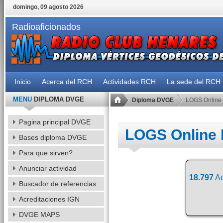
domingo, 09 agosto 2026
Radioaficionados
Inicio
Acerca del RCH
Actividades RCH
La sede del RCH
MENU
DIPLOMA DVGE
Diploma DVGE
LOGS Online
Pagina principal DVGE
LOGS Online
Bases diploma DVGE
Para que sirven?
Anunciar actividad
18.797
Ac
Buscador de referencias
Acreditaciones IGN
DVGE MAPS