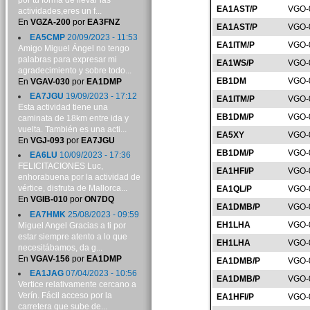
por tu forma de llevar las
EA1AST/P
VGO-
actividades,eres un f...
En
VGZA-200
por
EA3FNZ
EA1AST/P
VGO-
EA5CMP
20/09/2023 - 11:53
EA1ITM/P
VGO-
Amigo Miguel Ángel no tengo
palabras para expresar mi
EA1WS/P
VGO-
agradecimiento y sobre todo...
EB1DM
VGO-
En
VGAV-030
por
EA1DMP
EA7JGU
19/09/2023 - 17:12
EA1ITM/P
VGO-
Esta actividad tiene una
EB1DM/P
VGO-
caminata de 18km entre ida y
vuelta. También es una acti...
EA5XY
VGO-
En
VGJ-093
por
EA7JGU
EB1DM/P
VGO-
EA6LU
10/09/2023 - 17:36
FELICITACIONES Luc,
EA1HFI/P
VGO-
enhorabuena por la actividad de
vértice, disfruta de Mallorca...
EA1QL/P
VGO-
En
VGIB-010
por
ON7DQ
EA1DMB/P
VGO-
EA7HMK
25/08/2023 - 09:59
EH1LHA
VGO-
Miguel Angel Gracias a ti por
estar siempre atento a lo que
EH1LHA
VGO-
necesitábamos, da g...
En
VGAV-156
por
EA1DMP
EA1DMB/P
VGO-
EA1JAG
07/04/2023 - 10:56
EA1DMB/P
VGO-
Vertice relativamente cercano a
Verín. Fácil acceso por la
EA1HFI/P
VGO-
carretera que sube de...