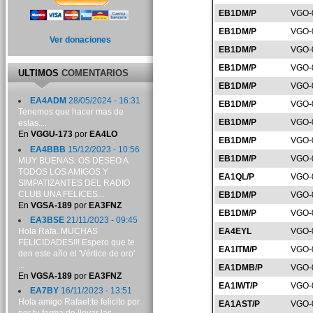
EB1DM/P
VGO-
EB1DM/P
VGO-
Ver donaciones
EB1DM/P
VGO-
EB1DM/P
VGO-
ULTIMOS
COMENTARIOS
EB1DM/P
VGO-
EA4ADM
28/05/2024 - 16:31
EB1DM/P
VGO-
Tenemos que hacer mas de
EB1DM/P
VGO-
estas....
En
VGGU-173
por
EA4LO
EB1DM/P
VGO-
EA4BBB
15/12/2023 - 10:56
EB1DM/P
VGO-
MUY BUENAS. OS DESEO A
TODOS LOS AMIGOS Y
EA1QL/P
VGO-
SIMPATIZANTES DEL RADIO
CLUB UNA FELICES...
EB1DM/P
VGO-
En
VGSA-189
por
EA3FNZ
EB1DM/P
VGO-
EA3BSE
21/11/2023 - 09:45
Hola Rafa. MUCHAS
EA4EYL
VGO-
FELICIDADES!!! Espero que te
EA1ITM/P
VGO-
den este año el 'Vértice de oro'
...
EA1DMB/P
VGO-
En
VGSA-189
por
EA3FNZ
EA1IWT/P
VGO-
EA7BY
16/11/2023 - 13:51
Hola amigo Rafael:te felicito por
EA1AST/P
VGO-