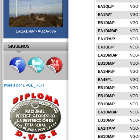
EA1QL/P
VGO-
EA1IWT
VGO-
EB1DM/P
VGO-
EA1DMB/P
VGO-
EA1AER/P - VGZA-086
EA1ITM/P
VGO-
SIGUENOS
EA1QL/P
VGO-
EA1DMB/P
VGO-
EB1DM/P
VGO-
EA1HFI/P
VGO-
EA4EYL
VGO-
Tweets por DVGE_RCH
EB1DM/P
VGO-
EB1DM/P
VGO-
EB1DM/P
VGO-
EA1DMB/P
VGO-
EB1DM/P
VGO-
EA1ITM/P
VGO-
EB1DM/P
VGO-