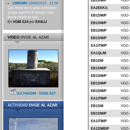
EB1DM/P
VGO-
LW8DMK
29/06/2022 - 22:58
Que lindo ver tu gran actividad
EA2EEK/1
VGO-
amigo querido !!! Abrazo muy
EB1DM/P
VGO-
fuerte desde el otro...
En
VGIB-024
por
EA6LU
EB1DM/P
VGO-
EB1DM/P
VGO-
VIDEO
DVGE AL AZAR
EB1DM/P
VGO-
EA1ITM/P
VGO-
EA1QL/M
VGO-
EB1DM
VGO-
EB1DM/P
VGO-
EB1DM/P
VGO-
EB1DM/P
VGO-
EB1DM/P
VGO-
EA7HHO/M - VGSE-027
EA1ITM/P
VGO-
ACTIVIDAD
DVGE AL AZAR
EB1DM
VGO-
EB1DM/P
VGO-
EA1ITM/P
VGO-
EA1DMB/P
VGO-