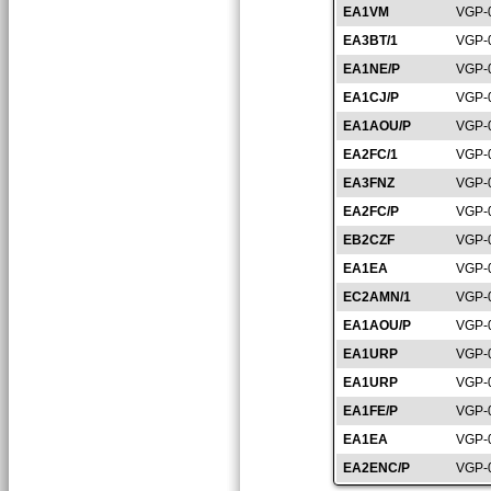
EA1VM
VGP-
EA3BT/1
VGP-
EA1NE/P
VGP-
EA1CJ/P
VGP-
EA1AOU/P
VGP-
EA2FC/1
VGP-
EA3FNZ
VGP-
EA2FC/P
VGP-
EB2CZF
VGP-
EA1EA
VGP-
EC2AMN/1
VGP-
EA1AOU/P
VGP-
EA1URP
VGP-
EA1URP
VGP-
EA1FE/P
VGP-
EA1EA
VGP-
EA2ENC/P
VGP-