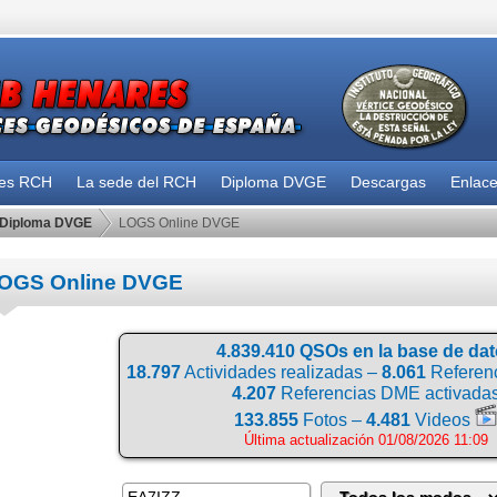
des RCH
La sede del RCH
Diploma DVGE
Descargas
Enlac
Diploma DVGE
LOGS Online DVGE
OGS Online DVGE
4.839.410 QSOs en la base de da
18.797
Actividades realizadas –
8.061
Referenc
4.207
Referencias DME activada
133.855
Fotos –
4.481
Videos
Última actualización 01/08/2026 11:09