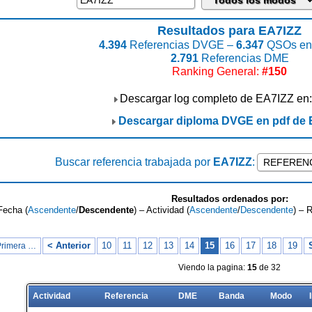
Resultados para EA7IZZ
4.394
Referencias DVGE –
6.347
QSOs enc
2.791
Referencias DME
Ranking General:
#150
Descargar log completo de EA7IZZ en
Descargar diploma DVGE en pdf de 
Buscar referencia trabajada por
EA7IZZ
:
Resultados ordenados por:
Fecha (
Ascendente
/
Descendente
) – Actividad (
Ascendente
/
Descendente
) – 
< Anterior
10
11
12
13
14
15
16
17
18
19
Primera …
Viendo la pagina:
15
de 32
Actividad
Referencia
DME
Banda
Modo