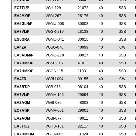
EC1DD/P
VGPO-077
36045
40
SSB
EC7TL/P
VGH-129
21072
40
SSB
EA4MY/P
VGM-267
28176
40
SSB
EA5GLN/P
VGMU-008
30002
40
SSB
EA7VL/P
VGGR-219
18138
40
SSB
EG5GRA
VGMU-041
30015
40
SSB
EA4ZR
VGSG-076
40099
40
CW
EA5ADM/P
VGMU-179
30027
40
SSB
EA7HMK/P
VGSE-116
41011
40
SSB
EA7HMK/P
VGCA-115
11031
40
SSB
EA4ZR
VGBU-094
09155
40
CW
EA3BT/P
VGB-078
08104
40
SSB
EA7VL/P
VGMA-156
29094
40
SSB
EA2AQM
VGBI-080
48008
40
SSB
EC7AT/P
VGMA-001
29001
40
SSB
EA2AQM
VGBI-077
48011
40
SSB
EA3TO/2
VGHU-161
22117
40
SSB
EA7HMK/M
VGCA-065
11020
40
SSB