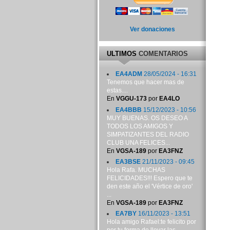
Ver donaciones
ULTIMOS
COMENTARIOS
EA4ADM
28/05/2024 - 16:31
Tenemos que hacer mas de
estas....
En
VGGU-173
por
EA4LO
EA4BBB
15/12/2023 - 10:56
MUY BUENAS. OS DESEO A
TODOS LOS AMIGOS Y
SIMPATIZANTES DEL RADIO
CLUB UNA FELICES...
En
VGSA-189
por
EA3FNZ
EA3BSE
21/11/2023 - 09:45
Hola Rafa. MUCHAS
FELICIDADES!!! Espero que te
den este año el 'Vértice de oro'
...
En
VGSA-189
por
EA3FNZ
EA7BY
16/11/2023 - 13:51
Hola amigo Rafael:te felicito por