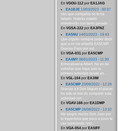
En
VGOU-112
por
EA1JAG
EA1BJE
13/03/2023 - 00:37
Veo que compañía no te ha
faltado. Habrás estado
entretenido con tanto ganado. ...
En
VGSA-222
por
EA3FNZ
EA5NU
14/01/2023 - 19:43
Que orgullo siempre poder decir
que a mí me enseñó EA5CMP.
Gracias Paco por est...
En
VGA-031
por
EA5CMP
EA4MY
06/01/2023 - 11:30
Enhorabuena Albert. No es de
extrañar que haya sido la
primera actividad desde es...
En
VGL-104
por
EA3IW
EA5CMP
23/09/2022 - 12:28
Gracias a ti Don Miguel el placer
ha sido el mío de compartir esta
actividad con ...
En
VGAV-166
por
EA1DMP
EA5CMP
26/08/2022 - 13:32
Me alegro mucho Don Juan por
tu trayectoria que poco a poco te
vas superando, incl...
En
VGA-054
por
EA5IFF