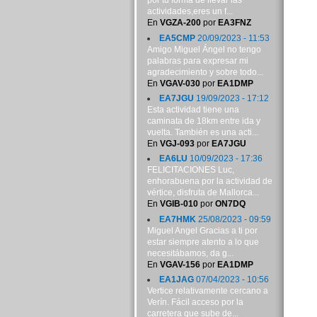
por tu forma de llevar las
actividades,eres un f...
En
VGZA-200
por
EA3FNZ
EA5CMP
20/09/2023 - 11:53
Amigo Miguel Ángel no tengo
palabras para expresar mi
agradecimiento y sobre todo...
En
VGAV-030
por
EA1DMP
EA7JGU
19/09/2023 - 17:12
Esta actividad tiene una
caminata de 18km entre ida y
vuelta. También es una acti...
En
VGJ-093
por
EA7JGU
EA6LU
10/09/2023 - 17:36
FELICITACIONES Luc,
enhorabuena por la actividad de
vértice, disfruta de Mallorca...
En
VGIB-010
por
ON7DQ
EA7HMK
25/08/2023 - 09:59
Miguel Angel Gracias a ti por
estar siempre atento a lo que
necesitábamos, da g...
En
VGAV-156
por
EA1DMP
EA1JAG
07/04/2023 - 10:56
Vertice relativamente cercano a
Verín. Fácil acceso por la
carretera que sube de...