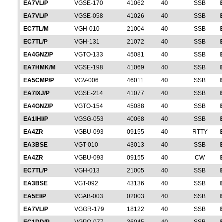
EA7VL/P
VGSE-170
41062
40
SSB
EA7VL/P
VGSE-058
41026
40
SSB
EC7TL/M
VGH-010
21004
40
SSB
EC7TL/P
VGH-131
21072
40
SSB
EA4GNZ/P
VGTO-133
45081
40
SSB
EA7HMK/M
VGSE-198
41069
40
SSB
EA5CMP/P
VGV-006
46011
40
SSB
EA7IXJ/P
VGSE-214
41077
40
SSB
EA4GNZ/P
VGTO-154
45088
40
SSB
EA1IHI/P
VGSG-053
40068
40
SSB
EA4ZR
VGBU-093
09155
40
RTTY
EA3BSE
VGT-010
43013
40
SSB
EA4ZR
VGBU-093
09155
40
CW
EC7TL/P
VGH-013
21005
40
SSB
EA3BSE
VGT-092
43136
40
SSB
EA5EI/P
VGAB-003
02003
40
SSB
EA7VL/P
VGGR-179
18122
40
SSB