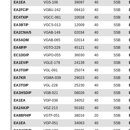
EA1EA
VGS-106
39097
40
SSB
EA2FC/P
VGBU-242
09410
40
SSB
EC4TX/P
VGCC-061
10028
40
SSB
EA3BT/P
VGCS-013
12009
40
SSB
EA2CNA/5
VGAB-149
02034
40
SSB
EA5ADM
VGAB-065
02014
40
SSB
EA4IF/P
VGTO-229
45121
40
SSB
EC1DD/P
VGPO-055
36030
40
SSB
EA1EV/P
VGLE-179
24139
40
SSB
EA3TO/P
VGL-091
25074
40
SSB
EA7KR
VGMA-039
29023
40
SSB
EA3TO/P
VGL-228
25230
40
SSB
EA3HSD/P
VGB-021
08026
40
SSB
EA1EA
VGP-036
34052
40
SSB
EA2AK/P
VGZ-213
50182
40
SSB
EA8BFH/P
VGTF-051
38016
20
SSB
EA1EA
VGP-051
34063
40
SSB