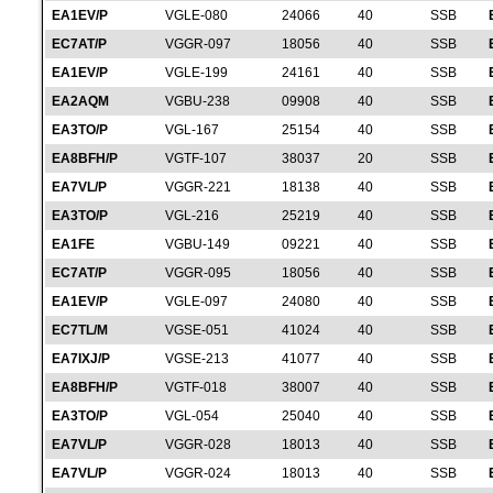
EA1EV/P
VGLE-080
24066
40
SSB
EC7AT/P
VGGR-097
18056
40
SSB
EA1EV/P
VGLE-199
24161
40
SSB
EA2AQM
VGBU-238
09908
40
SSB
EA3TO/P
VGL-167
25154
40
SSB
EA8BFH/P
VGTF-107
38037
20
SSB
EA7VL/P
VGGR-221
18138
40
SSB
EA3TO/P
VGL-216
25219
40
SSB
EA1FE
VGBU-149
09221
40
SSB
EC7AT/P
VGGR-095
18056
40
SSB
EA1EV/P
VGLE-097
24080
40
SSB
EC7TL/M
VGSE-051
41024
40
SSB
EA7IXJ/P
VGSE-213
41077
40
SSB
EA8BFH/P
VGTF-018
38007
40
SSB
EA3TO/P
VGL-054
25040
40
SSB
EA7VL/P
VGGR-028
18013
40
SSB
EA7VL/P
VGGR-024
18013
40
SSB