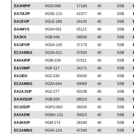
EA3HIP/P
VGGI-090
17160
40
SSB
EA7IXJ/P
VGSE-215
41077
40
SSB
EA1EV/P
VGLE-180
24142
40
SSB
EA4MY/1
VGAV-091
05115
40
SSB
EA3KX
VGB-046
08050
40
SSB
EA1IFV/P
VGSA-105
37170
40
SSB
EC2AMN/1
VGSA-021
37034
40
SSB
EA6AIF/P
VGIB-038
07011
40
SSB
EA1VM/P
VGP-117
34171
40
SSB
EA1IEH
VGZ-030
50030
40
SSB
EC2AMN/1
VGZA-064
49069
40
SSB
EA2AJS/P
VGZ-277
50238
40
SSB
EA3HSD/P
VGB-020
08023
40
SSB
EC1DD/P
VGPO-063
36035
40
SSB
EA5ADM
VGMU-131
30023
40
SSB
EA4KD/P
VGM-274
28180
40
SSB
EC2AMN/1
VGVA-124
47166
40
SSB