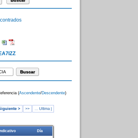
ontrados
:
EA7IZZ
Referencia (
Ascendente
/
Descendente
)
Siguiente >
>>
… Ultima |
Indicativo
Día