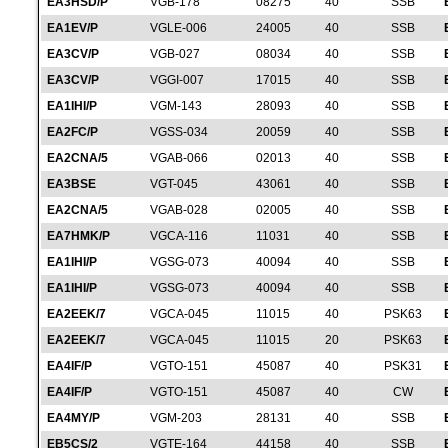
EA3HSD/P
VGB-178
08275
40
SSB
EA1EV/P
VGLE-006
24005
40
SSB
EA3CV/P
VGB-027
08034
40
SSB
EA3CV/P
VGGI-007
17015
40
SSB
EA1IHI/P
VGM-143
28093
40
SSB
EA2FC/P
VGSS-034
20059
40
SSB
EA2CNA/5
VGAB-066
02013
40
SSB
EA3BSE
VGT-045
43061
40
SSB
EA2CNA/5
VGAB-028
02005
40
SSB
EA7HMK/P
VGCA-116
11031
40
SSB
EA1IHI/P
VGSG-073
40094
40
SSB
EA1IHI/P
VGSG-073
40094
40
SSB
EA2EEK/7
VGCA-045
11015
40
PSK63
EA2EEK/7
VGCA-045
11015
20
PSK63
EA4IF/P
VGTO-151
45087
40
PSK31
EA4IF/P
VGTO-151
45087
40
CW
EA4MY/P
VGM-203
28131
40
SSB
EB5CS/2
VGTE-164
44158
40
SSB