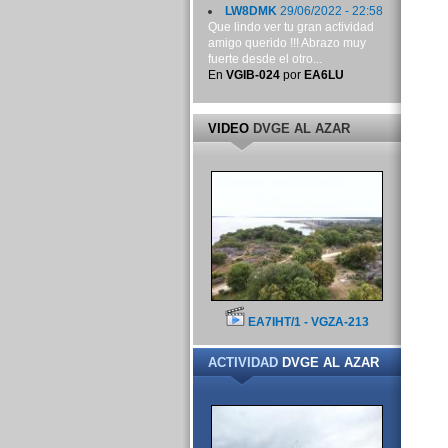
LW8DMK
29/06/2022 - 22:58
Que lindo ver tu gran actividad
amigo querido !!! Abrazo muy
fuerte desde el otro...
En
VGIB-024
por
EA6LU
VIDEO
DVGE AL AZAR
EA7IHT/1 - VGZA-213
ACTIVIDAD
DVGE AL AZAR