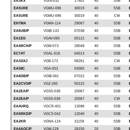
EA3KX
VGGI-032
17902
40
SSB
EA5URE
VGMU-096
30019
40
SSB
EA5URE
VGMU-096
30019
40
CW
EH7MA
VGMA-114
29067
40
SSB
EA6UB/P
VGIB-133
07038
40
SSB
EA1EG
VGAV-095
05121
40
SSB
EA4RCH/P
VGM-073
28049
40
SSB
EC7AT
VGAL-018
04013
40
SSB
EA3GXJ
VGB-173
08261
40
CW
EA5IIC
VGA-053
03065
40
SSB
EA6DB/P
VGIB-081
07022
40
SSB
EA2CVO/P
VGZ-260
50222
40
SSB
EA2EA/P
VGSS-038
20067
40
SSB
EA2EA/P
VGSS-038
20067
40
CW
EA4URQ
VGCR-401
13096
40
SSB
EA5RKD/P
VGCS-042
12040
40
SSB
EA2KR
VGNA-124
31159
40
SSB
EA4AOC/P
VGM-229
28150
20
SSB