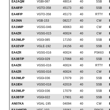
EA2AQM
VGBI-087
48014
40
SSB
EA4IF/P
VGTO-358
45173
40
SSB
EA4IF/P
VGTO-358
45173
40
RTTY
EA3NN
VGB-153
08217
40
CW
EA1MI/P
VGSG-046
40063
40
CW
EA4ZR
VGSG-015
40024
40
CW
EA3WL/P
VGGI-085
17150
40
SSB
EA1EV/P
VGLE-192
24156
40
SSB
EA4ZR
VGSG-016
40024
40
PSK63
EA3BT/P
VGGI-029
17068
40
SSB
EA4ZR
VGSG-016
40024
40
RTTY
EA4ZR
VGSG-016
40024
40
CW
EA3WL/P
VGGI-036
17079
20
SSB
EA1IEH
VGSO-018
42019
40
SSB
EA3WL/P
VGGI-036
17079
40
SSB
EA3BT/P
VGGI-022
17901
40
SSB
AN07KA
VGAL-195
04094
40
CW