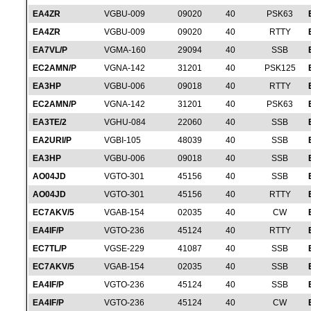
EA4ZR
VGBU-009
09020
40
PSK63
EA4ZR
VGBU-009
09020
40
RTTY
EA7VL/P
VGMA-160
29094
40
SSB
EC2AMN/P
VGNA-142
31201
40
PSK125
EA3HP
VGBU-006
09018
40
RTTY
EC2AMN/P
VGNA-142
31201
40
PSK63
EA3TE/2
VGHU-084
22060
40
SSB
EA2URI/P
VGBI-105
48039
40
SSB
EA3HP
VGBU-006
09018
40
SSB
AO04JD
VGTO-301
45156
40
SSB
AO04JD
VGTO-301
45156
40
RTTY
EC7AKV/5
VGAB-154
02035
40
CW
EA4IF/P
VGTO-236
45124
40
RTTY
EC7TL/P
VGSE-229
41087
40
SSB
EC7AKV/5
VGAB-154
02035
40
SSB
EA4IF/P
VGTO-236
45124
40
SSB
EA4IF/P
VGTO-236
45124
40
CW