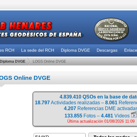
des RCH
La sede del RCH
Diploma DVGE
Descargas
Enlac
Diploma DVGE
LOGS Online DVGE
OGS Online DVGE
4.839.410 QSOs en la base de da
18.797
Actividades realizadas –
8.061
Referenc
4.207
Referencias DME activada
133.855
Fotos –
4.481
Videos
Última actualización 01/08/2026 11:09