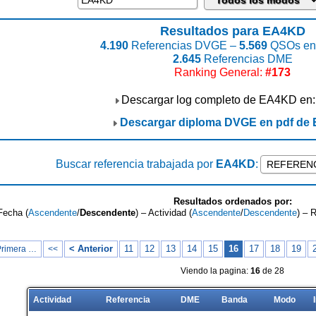
Resultados para EA4KD
4.190
Referencias DVGE –
5.569
QSOs enc
2.645
Referencias DME
Ranking General:
#173
Descargar log completo de EA4KD en
Descargar diploma DVGE en pdf de
Buscar referencia trabajada por
EA4KD
:
Resultados ordenados por:
Fecha (
Ascendente
/
Descendente
) – Actividad (
Ascendente
/
Descendente
) – 
< Anterior
11
12
13
14
15
16
17
18
19
Primera …
<<
Viendo la pagina:
16
de 28
Actividad
Referencia
DME
Banda
Modo