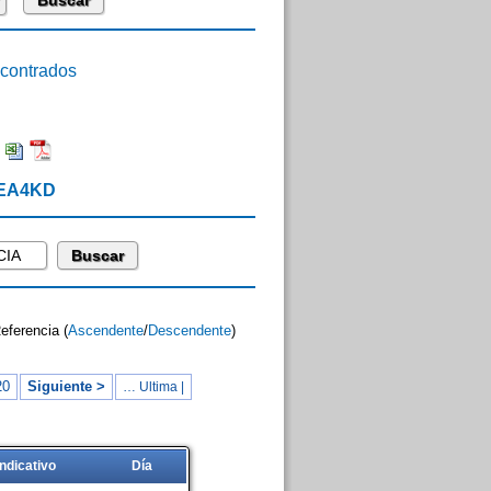
ontrados
:
 EA4KD
Referencia (
Ascendente
/
Descendente
)
20
Siguiente >
… Ultima |
Indicativo
Día