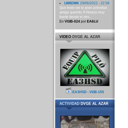
LW8DMK
29/06/2022 - 22:58
Que lindo ver tu gran actividad
amigo querido !!! Abrazo muy
fuerte desde el otro...
En
VGIB-024
por
EA6LU
VIDEO
DVGE AL AZAR
EA3HSD - VGB-155
ACTIVIDAD
DVGE AL AZAR