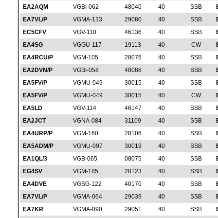
EA2AQM
VGBI-062
48040
40
SSB
EA7VL/P
VGMA-133
29080
40
SSB
EC5CFV
VGV-110
46136
40
SSB
EA4SG
VGGU-117
19113
40
CW
EA4RCU/P
VGM-105
28076
40
SSB
EA2DVN/P
VGBI-058
48086
40
SSB
EA5FV/P
VGMU-049
30015
40
SSB
EA5FV/P
VGMU-049
30015
40
CW
EA5LD
VGV-114
46147
40
SSB
EA2JCT
VGNA-084
31109
40
SSB
EA4URP/P
VGM-160
28106
40
SSB
EA5ADM/P
VGMU-097
30019
40
SSB
EA1QL/3
VGB-065
08075
40
SSB
EG4SV
VGM-185
28123
40
SSB
EA4DVE
VGSG-122
40170
40
SSB
EA7VL/P
VGMA-064
29039
40
SSB
EA7KR
VGMA-090
29051
40
SSB