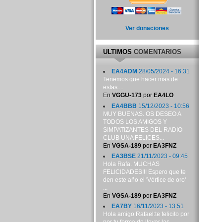
Ver donaciones
ULTIMOS
COMENTARIOS
EA4ADM
28/05/2024 - 16:31
Tenemos que hacer mas de
estas....
En
VGGU-173
por
EA4LO
EA4BBB
15/12/2023 - 10:56
MUY BUENAS. OS DESEO A
TODOS LOS AMIGOS Y
SIMPATIZANTES DEL RADIO
CLUB UNA FELICES...
En
VGSA-189
por
EA3FNZ
EA3BSE
21/11/2023 - 09:45
Hola Rafa. MUCHAS
FELICIDADES!!! Espero que te
den este año el 'Vértice de oro'
...
En
VGSA-189
por
EA3FNZ
EA7BY
16/11/2023 - 13:51
Hola amigo Rafael:te felicito por