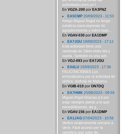
por tu forma de llevar las
actividades,eres un f...
En
VGZA-200
por
EA3FNZ
EA5CMP
20/09/2023 - 11:53
Amigo Miguel Ángel no tengo
palabras para expresar mi
agradecimiento y sobre todo...
En
VGAV-030
por
EA1DMP
EA7JGU
19/09/2023 - 17:12
Esta actividad tiene una
caminata de 18km entre ida y
vuelta. También es una acti...
En
VGJ-093
por
EA7JGU
EA6LU
10/09/2023 - 17:36
FELICITACIONES Luc,
enhorabuena por la actividad de
vértice, disfruta de Mallorca...
En
VGIB-010
por
ON7DQ
EA7HMK
25/08/2023 - 09:59
Miguel Angel Gracias a ti por
estar siempre atento a lo que
necesitábamos, da g...
En
VGAV-156
por
EA1DMP
EA1JAG
07/04/2023 - 10:56
Vertice relativamente cercano a
Verín. Fácil acceso por la
carretera que sube de...