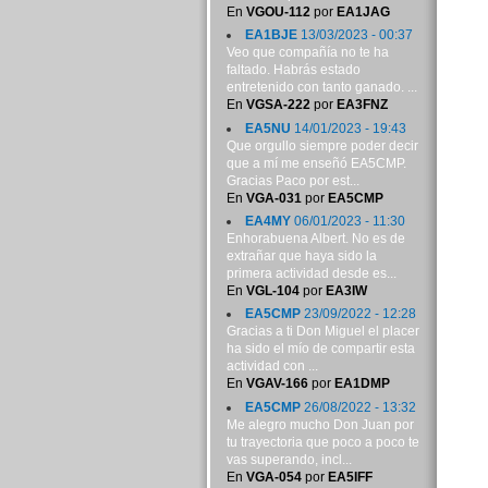
En
VGOU-112
por
EA1JAG
EA1BJE
13/03/2023 - 00:37
Veo que compañía no te ha
faltado. Habrás estado
entretenido con tanto ganado. ...
En
VGSA-222
por
EA3FNZ
EA5NU
14/01/2023 - 19:43
Que orgullo siempre poder decir
que a mí me enseñó EA5CMP.
Gracias Paco por est...
En
VGA-031
por
EA5CMP
EA4MY
06/01/2023 - 11:30
Enhorabuena Albert. No es de
extrañar que haya sido la
primera actividad desde es...
En
VGL-104
por
EA3IW
EA5CMP
23/09/2022 - 12:28
Gracias a ti Don Miguel el placer
ha sido el mío de compartir esta
actividad con ...
En
VGAV-166
por
EA1DMP
EA5CMP
26/08/2022 - 13:32
Me alegro mucho Don Juan por
tu trayectoria que poco a poco te
vas superando, incl...
En
VGA-054
por
EA5IFF