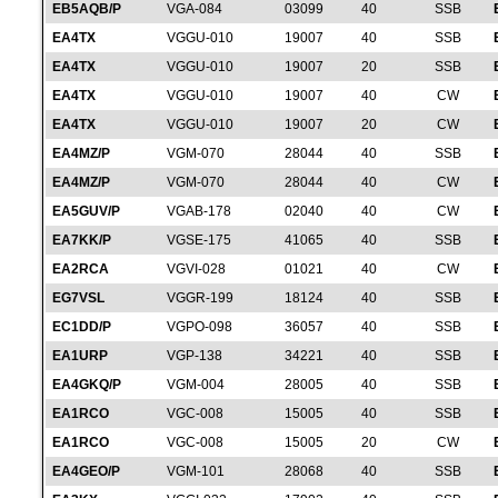
EB5AQB/P
VGA-084
03099
40
SSB
EA4TX
VGGU-010
19007
40
SSB
EA4TX
VGGU-010
19007
20
SSB
EA4TX
VGGU-010
19007
40
CW
EA4TX
VGGU-010
19007
20
CW
EA4MZ/P
VGM-070
28044
40
SSB
EA4MZ/P
VGM-070
28044
40
CW
EA5GUV/P
VGAB-178
02040
40
CW
EA7KK/P
VGSE-175
41065
40
SSB
EA2RCA
VGVI-028
01021
40
CW
EG7VSL
VGGR-199
18124
40
SSB
EC1DD/P
VGPO-098
36057
40
SSB
EA1URP
VGP-138
34221
40
SSB
EA4GKQ/P
VGM-004
28005
40
SSB
EA1RCO
VGC-008
15005
40
SSB
EA1RCO
VGC-008
15005
20
CW
EA4GEO/P
VGM-101
28068
40
SSB