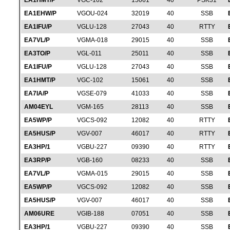
EA1HMT/P
VGC-102
15061
40
PSK31
EA1EHW/P
VGOU-024
32019
40
SSB
EA1IFU/P
VGLU-128
27043
40
RTTY
EA7VL/P
VGMA-018
29015
40
SSB
EA3TO/P
VGL-011
25011
40
SSB
EA1IFU/P
VGLU-128
27043
40
SSB
EA1HMT/P
VGC-102
15061
40
SSB
EA7IA/P
VGSE-079
41033
40
SSB
AM04EYL
VGM-165
28113
40
SSB
EA5WP/P
VGCS-092
12082
40
RTTY
EA5HUS/P
VGV-007
46017
40
RTTY
EA3HP/1
VGBU-227
09390
40
RTTY
EA3RP/P
VGB-160
08233
40
SSB
EA7VL/P
VGMA-015
29015
40
SSB
EA5WP/P
VGCS-092
12082
40
SSB
EA5HUS/P
VGV-007
46017
40
SSB
AM06URE
VGIB-188
07051
40
SSB
EA3HP/1
VGBU-227
09390
40
SSB