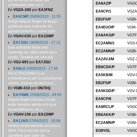
por tu forma de llevar las
EA8AZ/P
VGGC
actividades,eres un f...
En
VGZA-200
por
EA3FNZ
EA9CP/1
VGZA
EA5CMP
20/09/2023 - 11:53
EB2FS/P
VGBI
Amigo Miguel Ángel no tengo
palabras para expresar mi
EA4EUO/P
VGM-
agradecimiento y sobre todo...
EA8AKG/P
VGTF
En
VGAV-030
por
EA1DMP
EA7JGU
19/09/2023 - 17:12
EC2AMN/1
VGS-
Esta actividad tiene una
EC2AMN/P
VGBI
caminata de 18km entre ida y
vuelta. También es una acti...
EA2AVJ/M
VGZ-
En
VGJ-093
por
EA7JGU
EB8CDK/P
VGTF
EA6LU
10/09/2023 - 17:36
FELICITACIONES Luc,
EA5KB/M
VGV-
enhorabuena por la actividad de
EB2FS/P
VGBI
vértice, disfruta de Mallorca...
En
VGIB-010
por
ON7DQ
EA5KGD/P
VGV-
EA7HMK
25/08/2023 - 09:59
EA9CP/8
VGTF
Miguel Angel Gracias a ti por
estar siempre atento a lo que
EA8RCL/P
VGGC
necesitábamos, da g...
En
VGAV-156
por
EA1DMP
EB6AKK/P
VGIB
EA1JAG
07/04/2023 - 10:56
EC2AMN/P
VGBI
Vertice relativamente cercano a
Verín. Fácil acceso por la
EG8VGL
VGGC
carretera que sube de...