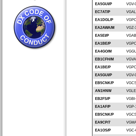
EA5GUI/P
VGV-
EC7AT/P
VGAL
EA1DGL/P
VGPO
EA2AWA/M
VGZ-
EA5EI/P
VGAB
EA1BE/P
VGPO
EA4GO/M
VGGU
EB1CFH/M
VGVA
EA1BE/P
VGPO
EA5GUI/P
VGV-
EB5CNK/P
VGCS
AN1HNW
VGLE
EB2FS/P
VGBI
EA1AF/P
VGP-
EB5CNK/P
VGCS
EA9CP/7
VGMA
EA1OS/P
VGC-