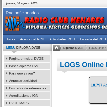
jueves, 06 agosto 2026
Radioaficionados
Inicio
Acerca del RCH
Actividades RCH
La sede del RCH
MENU
DIPLOMA DVGE
Diploma DVGE
LOGS Online
Pagina principal DVGE
LOGS Online
Bases diploma DVGE
Para que sirven?
Anunciar actividad
18.797
Ac
Buscador de referencias
Acreditaciones IGN
DVGE MAPS