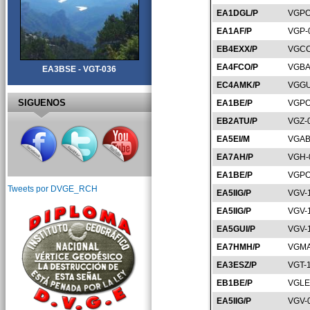
EA1DGL/P
VGPO
EA1AF/P
VGP-
EB4EXX/P
VGCC
EA4FCO/P
VGBA
EA3BSE - VGT-036
EC4AMK/P
VGGU
SIGUENOS
EA1BE/P
VGPO
EB2ATU/P
VGZ-
EA5EI/M
VGAB
EA7AH/P
VGH-
EA1BE/P
VGPO
Tweets por DVGE_RCH
EA5IIG/P
VGV-
EA5IIG/P
VGV-
EA5GUI/P
VGV-
EA7HMH/P
VGMA
EA3ESZ/P
VGT-
EB1BE/P
VGLE
EA5IIG/P
VGV-