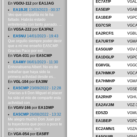
EC7AT/P
VGAL
En
VGOU-112
por
EA1JAG
EA5EI/P
VGAB
EA1BJE
13/03/2023 - 00:37
Veo que compañía no te ha
EA1BE/P
VGPO
faltado. Habrás estado
entretenido con tanto ganado. ...
EG7CSR
VGCA
En
VGSA-222
por
EA3FNZ
EA2RCF/1
VGBU
EA5NU
14/01/2023 - 19:43
Que orgullo siempre poder decir
EA7URT/P
VGMA
que a mí me enseñó EA5CMP.
EA5GUI/P
VGV-
Gracias Paco por est...
En
VGA-031
por
EA5CMP
EA1DGL/P
VGPO
EA4MY
06/01/2023 - 11:30
EG8VGL
VGGC
Enhorabuena Albert. No es de
extrañar que haya sido la
EA7HMK/P
VGCA
primera actividad desde es...
EA7HMH/P
VGMA
En
VGL-104
por
EA3IW
EA5CMP
23/09/2022 - 12:28
EA7QQ/P
VGSE
Gracias a ti Don Miguel el placer
EA2RH/P
VGHU
ha sido el mío de compartir esta
actividad con ...
EA2AVJ/M
VGZ-
En
VGAV-166
por
EA1DMP
ED5ZD
VGMU
EA5CMP
26/08/2022 - 13:32
Me alegro mucho Don Juan por
EA1BE/P
VGPO
tu trayectoria que poco a poco te
EC2AMN/1
VGZA
vas superando, incl...
En
VGA-054
por
EA5IFF
EA5GUI/P
VGV-