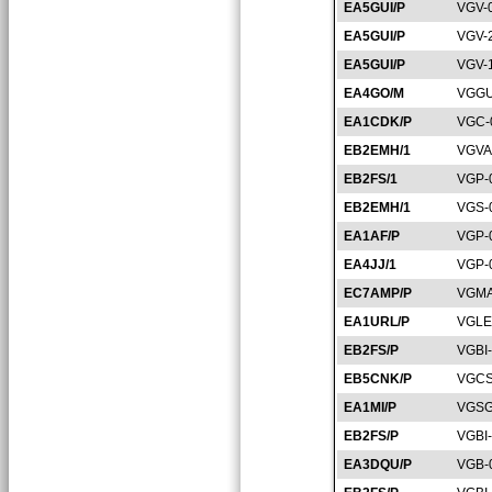
EA5GUI/P
VGV-
EA5GUI/P
VGV-
EA5GUI/P
VGV-
EA4GO/M
VGGU
EA1CDK/P
VGC-
EB2EMH/1
VGVA
EB2FS/1
VGP-
EB2EMH/1
VGS-
EA1AF/P
VGP-
EA4JJ/1
VGP-
EC7AMP/P
VGMA
EA1URL/P
VGLE
EB2FS/P
VGBI
EB5CNK/P
VGCS
EA1MI/P
VGSG
EB2FS/P
VGBI
EA3DQU/P
VGB-