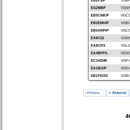
EB2FS/P
VGBI
EG2MBP
VGNA
EB5CNK/P
VGCS
EB2EMH/P
VGBI
EB5ARP/P
VGCS
EA9CI/2
VGNA
EA9CP/1
VGLU
EA4BFP/1
VGSG
EC1HD/M
VGP-
EA1BIJ/P
VGO-
EB1FGO/2
VGBI
< Anterior
| Primera …
4