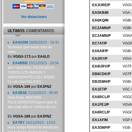
EA3URE/P
VGGI
EA5KB/M
VGA-
Ver donaciones
EA6KQ/M
VGIB-
EC2AMN/P
VGBI
ULTIMOS
COMENTARIOS
EC2AMN/P
VGNA
EA4ADM
28/05/2024 - 16:31
EC7AT/P
VGGR
Tenemos que hacer mas de
EA6AIF/P
VGIB
estas....
En
VGGU-173
por
EA4LO
EA2RY/P
VGVI
EA4BBB
15/12/2023 - 10:56
EA8URV/P
VGTF
MUY BUENAS. OS DESEO A
TODOS LOS AMIGOS Y
EB8CDK/P
VGTF
SIMPATIZANTES DEL RADIO
EB2EMH/P
VGBI
CLUB UNA FELICES...
En
VGSA-189
por
EA3FNZ
EA1ET/P
VGC-
EA3BSE
21/11/2023 - 09:45
EA8RCL/P
VGGC
Hola Rafa. MUCHAS
FELICIDADES!!! Espero que te
EA1FEJ/P
VGVA
den este año el 'Vértice de oro'
...
EA8RCL/P
VGGC
En
VGSA-189
por
EA3FNZ
EA1AF/M
VGP-
EA7BY
16/11/2023 - 13:51
Hola amigo Rafael:te felicito por
EA3GNP/P
VGB-