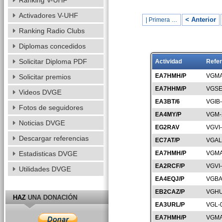
Ranking V-UHF
Activadores V-UHF
< Anterior
| Primera …
Ranking Radio Clubs
Diplomas concedidos
Solicitar Diploma PDF
Actividad
Refer
EA7HMH/P
VGMA
Solicitar premios
EA7HHM/P
VGSE
Videos DVGE
EA3BT/6
VGIB
Fotos de seguidores
EA4MY/P
VGM-
Noticias DVGE
EG2RAV
VGVI
Descargar referencias
EC7AT/P
VGAL
Estadisticas DVGE
EA7HMH/P
VGMA
EA2RCF/P
VGVI
Utilidades DVGE
EA4EQJ/P
VGBA
EB2CAZ/P
VGHU
HAZ
UNA DONACIÓN
EA3URL/P
VGL-
EA7HMH/P
VGMA