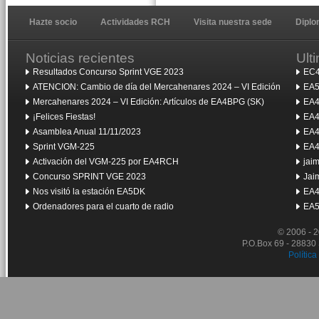
Hazte socio
Actividades RCH
Visita nuestra sede
Dipl
Noticias recientes
Ult
Resultados Concurso Sprint VGE 2023
EC4
ATENCION: Cambio de día del Mercahenares 2024 – VI Edición
EA5
Mercahenares 2024 – VI Edición: Artículos de EA4BPG (SK)
EA4
¡Felices Fiestas!
EA4
Asamblea Anual 11/11/2023
EA4
Sprint VGM-225
EA4
Activación del VGM-225 por EA4RCH
jai
Concurso SPRINT VGE 2023
Jai
Nos visitó la estación EA5DK
EA4
Ordenadores para el cuarto de radio
EA5
© 2006 - 
P.O.Box 69 - 28830
Política