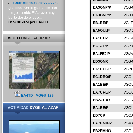
LW8DMK
29/06/2022 - 22:58
EA3GNP/P
VGB-
Que lindo ver tu gran actividad
amigo querido !!! Abrazo muy
EA3GNP/P
VGB-
fuerte desde el otro...
En
VGIB-024
por
EA6LU
EB1BE/P
VGLE
EA5GUI/P
VGV-
VIDEO
DVGE AL AZAR
EA1ET/P
VGC-
EA1AF/P
VGP-
EA1FEJ/P
VGVA
ED3GNR
VGB-
EA1DGL/P
VGPO
EC1DBO/P
VGC-
EA1BE/P
VGOU
EA7URL/P
VGCO
EA4TD - VGGU-135
EB2ATU/3
VGL-
ACTIVIDAD
DVGE AL AZAR
EA1BE/P
VGOU
ED7CK
VGCA
EA7HMH/P
VGMA
EB2EMH/3
VGGI