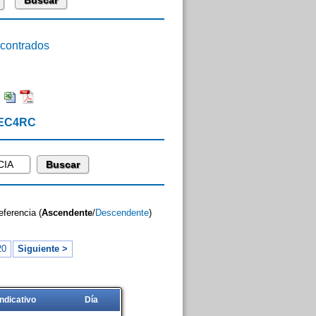
ontrados
:
 EC4RC
eferencia (
Ascendente
/
Descendente
)
20
Siguiente >
Indicativo
Día