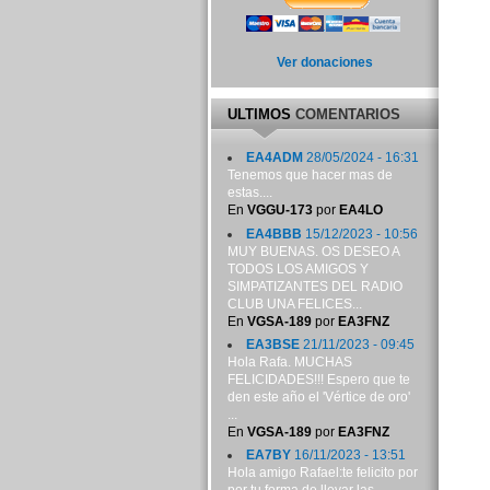
Ver donaciones
ULTIMOS
COMENTARIOS
EA4ADM
28/05/2024 - 16:31
Tenemos que hacer mas de
estas....
En
VGGU-173
por
EA4LO
EA4BBB
15/12/2023 - 10:56
MUY BUENAS. OS DESEO A
TODOS LOS AMIGOS Y
SIMPATIZANTES DEL RADIO
CLUB UNA FELICES...
En
VGSA-189
por
EA3FNZ
EA3BSE
21/11/2023 - 09:45
Hola Rafa. MUCHAS
FELICIDADES!!! Espero que te
den este año el 'Vértice de oro'
...
En
VGSA-189
por
EA3FNZ
EA7BY
16/11/2023 - 13:51
Hola amigo Rafael:te felicito por