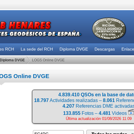
des RCH
La sede del RCH
Diploma DVGE
Descargas
Enlac
Diploma DVGE
LOGS Online DVGE
OGS Online DVGE
4.839.410 QSOs en la base de da
18.797
Actividades realizadas –
8.061
Referenc
4.207
Referencias DME activada
133.855
Fotos –
4.481
Videos
Última actualización 01/08/2026 11:09