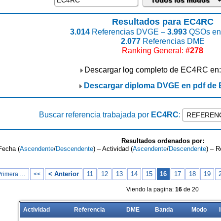
Resultados para EC4RC
3.014
Referencias DVGE –
3.993
QSOs enc
2.077
Referencias DME
Ranking General:
#278
Descargar log completo de EC4RC en
Descargar diploma DVGE en pdf de
Buscar referencia trabajada por
EC4RC
:
Resultados ordenados por:
Fecha (
Ascendente
/
Descendente
) – Actividad (
Ascendente
/
Descendente
) – R
< Anterior
11
12
13
14
15
16
17
18
19
Primera …
<<
Viendo la pagina:
16
de 20
Actividad
Referencia
DME
Banda
Modo