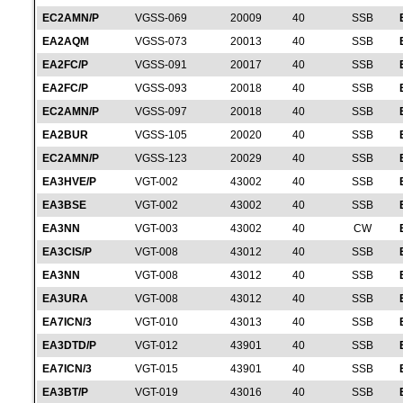
EC2AMN/P
VGSS-069
20009
40
SSB
EA2AQM
VGSS-073
20013
40
SSB
EA2FC/P
VGSS-091
20017
40
SSB
EA2FC/P
VGSS-093
20018
40
SSB
EC2AMN/P
VGSS-097
20018
40
SSB
EA2BUR
VGSS-105
20020
40
SSB
EC2AMN/P
VGSS-123
20029
40
SSB
EA3HVE/P
VGT-002
43002
40
SSB
EA3BSE
VGT-002
43002
40
SSB
EA3NN
VGT-003
43002
40
CW
EA3CIS/P
VGT-008
43012
40
SSB
EA3NN
VGT-008
43012
40
SSB
EA3URA
VGT-008
43012
40
SSB
EA7ICN/3
VGT-010
43013
40
SSB
EA3DTD/P
VGT-012
43901
40
SSB
EA7ICN/3
VGT-015
43901
40
SSB
EA3BT/P
VGT-019
43016
40
SSB