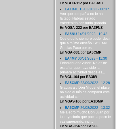
En
VGOU-112
por
EA1JAG
EA1BJE
13/03/2023 - 00:37
Veo que compañía no te ha
faltado. Habrás estado
entretenido con tanto ganado. ...
En
VGSA-222
por
EA3FNZ
EA5NU
14/01/2023 - 19:43
Que orgullo siempre poder decir
que a mí me enseñó EA5CMP.
Gracias Paco por est...
En
VGA-031
por
EA5CMP
EA4MY
06/01/2023 - 11:30
Enhorabuena Albert. No es de
extrañar que haya sido la
primera actividad desde es...
En
VGL-104
por
EA3IW
EA5CMP
23/09/2022 - 12:28
Gracias a ti Don Miguel el placer
ha sido el mío de compartir esta
actividad con ...
En
VGAV-166
por
EA1DMP
EA5CMP
26/08/2022 - 13:32
Me alegro mucho Don Juan por
tu trayectoria que poco a poco te
vas superando, incl...
En
VGA-054
por
EA5IFF