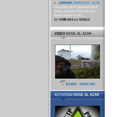
LW8DMK
29/06/2022 - 22:58
Que lindo ver tu gran actividad
amigo querido !!! Abrazo muy
fuerte desde el otro...
En
VGIB-024
por
EA6LU
VIDEO
DVGE AL AZAR
EA4DE - VGCR-292
ACTIVIDAD
DVGE AL AZAR