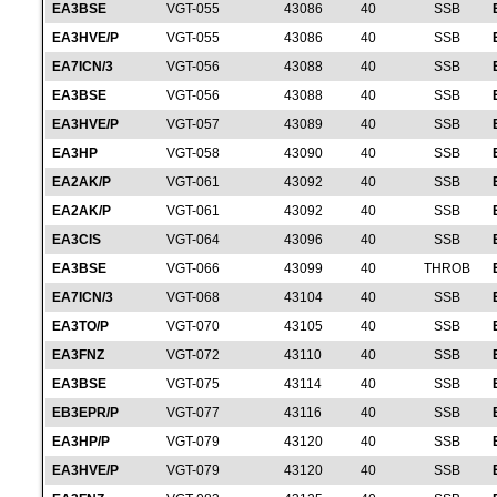
EA3BSE
VGT-055
43086
40
SSB
EA3HVE/P
VGT-055
43086
40
SSB
EA7ICN/3
VGT-056
43088
40
SSB
EA3BSE
VGT-056
43088
40
SSB
EA3HVE/P
VGT-057
43089
40
SSB
EA3HP
VGT-058
43090
40
SSB
EA2AK/P
VGT-061
43092
40
SSB
EA2AK/P
VGT-061
43092
40
SSB
EA3CIS
VGT-064
43096
40
SSB
EA3BSE
VGT-066
43099
40
THROB
EA7ICN/3
VGT-068
43104
40
SSB
EA3TO/P
VGT-070
43105
40
SSB
EA3FNZ
VGT-072
43110
40
SSB
EA3BSE
VGT-075
43114
40
SSB
EB3EPR/P
VGT-077
43116
40
SSB
EA3HP/P
VGT-079
43120
40
SSB
EA3HVE/P
VGT-079
43120
40
SSB