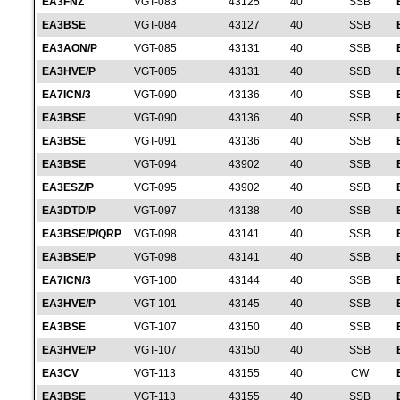
EA3FNZ
VGT-083
43125
40
SSB
EA3BSE
VGT-084
43127
40
SSB
EA3AON/P
VGT-085
43131
40
SSB
EA3HVE/P
VGT-085
43131
40
SSB
EA7ICN/3
VGT-090
43136
40
SSB
EA3BSE
VGT-090
43136
40
SSB
EA3BSE
VGT-091
43136
40
SSB
EA3BSE
VGT-094
43902
40
SSB
EA3ESZ/P
VGT-095
43902
40
SSB
EA3DTD/P
VGT-097
43138
40
SSB
EA3BSE/P/QRP
VGT-098
43141
40
SSB
EA3BSE/P
VGT-098
43141
40
SSB
EA7ICN/3
VGT-100
43144
40
SSB
EA3HVE/P
VGT-101
43145
40
SSB
EA3BSE
VGT-107
43150
40
SSB
EA3HVE/P
VGT-107
43150
40
SSB
EA3CV
VGT-113
43155
40
CW
EA3BSE
VGT-113
43155
40
SSB