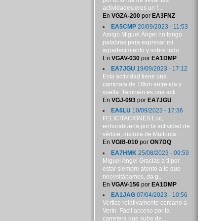
por tu forma de llevar las
actividades,eres un f...
En
VGZA-200
por
EA3FNZ
EA5CMP
20/09/2023 - 11:53
Amigo Miguel Ángel no tengo
palabras para expresar mi
agradecimiento y sobre todo...
En
VGAV-030
por
EA1DMP
EA7JGU
19/09/2023 - 17:12
Esta actividad tiene una
caminata de 18km entre ida y
vuelta. También es una acti...
En
VGJ-093
por
EA7JGU
EA6LU
10/09/2023 - 17:36
FELICITACIONES Luc,
enhorabuena por la actividad de
vértice, disfruta de Mallorca...
En
VGIB-010
por
ON7DQ
EA7HMK
25/08/2023 - 09:59
Miguel Angel Gracias a ti por
estar siempre atento a lo que
necesitábamos, da g...
En
VGAV-156
por
EA1DMP
EA1JAG
07/04/2023 - 10:56
Vertice relativamente cercano a
Verín. Fácil acceso por la
carretera que sube de...