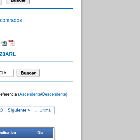
ontrados
:
 IZ0ARL
Referencia (
Ascendente
/
Descendente
)
20
Siguiente >
… Ultima |
Indicativo
Día