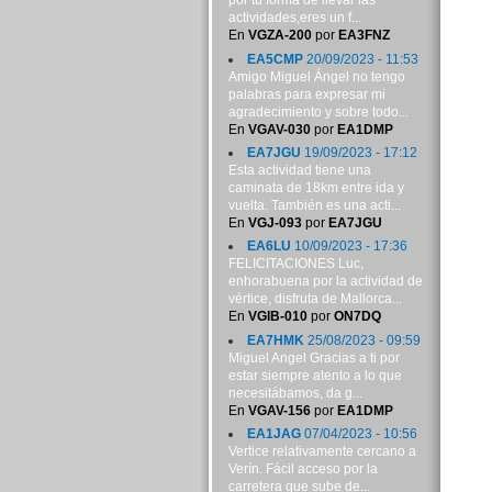
por tu forma de llevar las
actividades,eres un f...
En
VGZA-200
por
EA3FNZ
EA5CMP
20/09/2023 - 11:53
Amigo Miguel Ángel no tengo
palabras para expresar mi
agradecimiento y sobre todo...
En
VGAV-030
por
EA1DMP
EA7JGU
19/09/2023 - 17:12
Esta actividad tiene una
caminata de 18km entre ida y
vuelta. También es una acti...
En
VGJ-093
por
EA7JGU
EA6LU
10/09/2023 - 17:36
FELICITACIONES Luc,
enhorabuena por la actividad de
vértice, disfruta de Mallorca...
En
VGIB-010
por
ON7DQ
EA7HMK
25/08/2023 - 09:59
Miguel Angel Gracias a ti por
estar siempre atento a lo que
necesitábamos, da g...
En
VGAV-156
por
EA1DMP
EA1JAG
07/04/2023 - 10:56
Vertice relativamente cercano a
Verín. Fácil acceso por la
carretera que sube de...