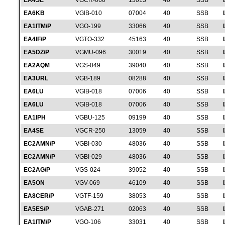
EA4SE
VGCR-060
13013
40
SSB
EA6KB
VGIB-010
07004
40
SSB
EA1ITM/P
VGO-199
33066
40
SSB
EA4IF/P
VGTO-332
45163
40
SSB
EA5DZ/P
VGMU-096
30019
40
SSB
EA2AQM
VGS-049
39040
40
SSB
EA3URL
VGB-189
08288
40
SSB
EA6LU
VGIB-018
07006
40
SSB
EA6LU
VGIB-018
07006
40
SSB
EA1IPH
VGBU-125
09199
40
SSB
EA4SE
VGCR-250
13059
40
SSB
EC2AMN/P
VGBI-030
48036
40
SSB
EC2AMN/P
VGBI-029
48036
40
SSB
EC2AG/P
VGS-024
39052
40
SSB
EA5ON
VGV-069
46109
40
SSB
EA8CER/P
VGTF-159
38053
40
SSB
EA5ES/P
VGAB-271
02063
40
SSB
EA1ITM/P
VGO-106
33031
40
SSB