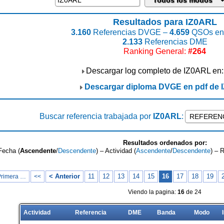
Resultados para IZ0ARL
3.160
Referencias DVGE –
4.659
QSOs enc
2.133
Referencias DME
Ranking General:
#264
Descargar log completo de IZ0ARL en
Descargar diploma DVGE en pdf de
Buscar referencia trabajada por
IZ0ARL
:
Resultados ordenados por:
Fecha (
Ascendente
/
Descendente
) – Actividad (
Ascendente
/
Descendente
) – 
< Anterior
11
12
13
14
15
16
17
18
19
Primera …
<<
Viendo la pagina:
16
de 24
Actividad
Referencia
DME
Banda
Modo