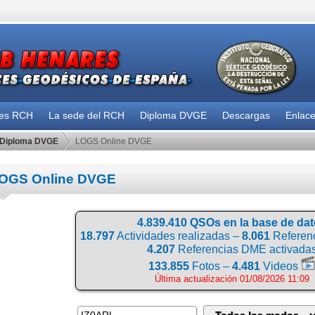
des RCH
La sede del RCH
Diploma DVGE
Descargas
Enlac
Diploma DVGE
LOGS Online DVGE
OGS Online DVGE
4.839.410 QSOs en la base de da
18.797
Actividades realizadas –
8.061
Referenc
4.207
Referencias DME activada
133.855
Fotos –
4.481
Videos
Última actualización 01/08/2026 11:09