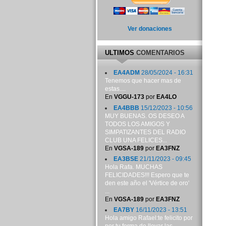
Ver donaciones
ULTIMOS
COMENTARIOS
EA4ADM
28/05/2024 - 16:31
Tenemos que hacer mas de
estas....
En
VGGU-173
por
EA4LO
EA4BBB
15/12/2023 - 10:56
MUY BUENAS. OS DESEO A
TODOS LOS AMIGOS Y
SIMPATIZANTES DEL RADIO
CLUB UNA FELICES...
En
VGSA-189
por
EA3FNZ
EA3BSE
21/11/2023 - 09:45
Hola Rafa. MUCHAS
FELICIDADES!!! Espero que te
den este año el 'Vértice de oro'
...
En
VGSA-189
por
EA3FNZ
EA7BY
16/11/2023 - 13:51
Hola amigo Rafael:te felicito por