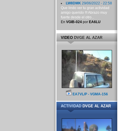
LW8DMK
29/06/2022 - 22:58
Que lindo ver tu gran actividad
amigo querido !!! Abrazo muy
fuerte desde el otro...
En
VGIB-024
por
EA6LU
VIDEO
DVGE AL AZAR
EA7VL/P - VGMA-156
ACTIVIDAD
DVGE AL AZAR