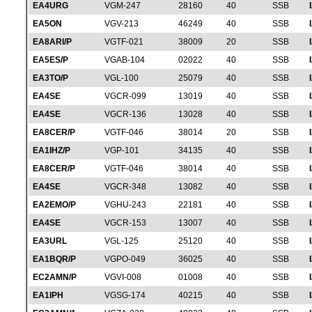
EA4URG
VGM-247
28160
40
SSB
EA5ON
VGV-213
46249
40
SSB
EA8ARI/P
VGTF-021
38009
20
SSB
EA5ES/P
VGAB-104
02022
40
SSB
EA3TO/P
VGL-100
25079
40
SSB
EA4SE
VGCR-099
13019
40
SSB
EA4SE
VGCR-136
13028
40
SSB
EA8CER/P
VGTF-046
38014
20
SSB
EA1IHZ/P
VGP-101
34135
40
SSB
EA8CER/P
VGTF-046
38014
40
SSB
EA4SE
VGCR-348
13082
40
SSB
EA2EMO/P
VGHU-243
22181
40
SSB
EA4SE
VGCR-153
13007
40
SSB
EA3URL
VGL-125
25120
40
SSB
EA1BQR/P
VGPO-049
36025
40
SSB
EC2AMN/P
VGVI-008
01008
40
SSB
EA1IPH
VGSG-174
40215
40
SSB