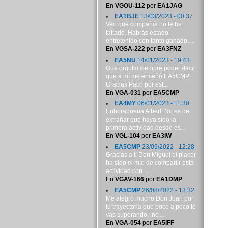
En
VGOU-112
por
EA1JAG
EA1BJE
13/03/2023 - 00:37
Veo que compañía no te ha
faltado. Habrás estado
entretenido con tanto ganado. ...
En
VGSA-222
por
EA3FNZ
EA5NU
14/01/2023 - 19:43
Que orgullo siempre poder decir
que a mí me enseñó EA5CMP.
Gracias Paco por est...
En
VGA-031
por
EA5CMP
EA4MY
06/01/2023 - 11:30
Enhorabuena Albert. No es de
extrañar que haya sido la
primera actividad desde es...
En
VGL-104
por
EA3IW
EA5CMP
23/09/2022 - 12:28
Gracias a ti Don Miguel el placer
ha sido el mío de compartir esta
actividad con ...
En
VGAV-166
por
EA1DMP
EA5CMP
26/08/2022 - 13:32
Me alegro mucho Don Juan por
tu trayectoria que poco a poco te
vas superando, incl...
En
VGA-054
por
EA5IFF