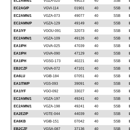
EC2AMN/1
VGZA-020
49023
40
SSB
EC2AG/P
VGVI-114
01901
40
SSB
EC2AMN/1
VGZA-073
49077
40
SSB
EC2AMN/P
VGZA-129
49149
40
SSB
EA1IYF
VGOU-091
32073
40
SSB
EC2AMN/1
VGZA-109
49126
40
SSB
EA1IPH
VGVA-025
47039
40
SSB
EA1IPH
VGVA-090
47129
40
SSB
EA1IPH
VGSG-173
40221
40
SSB
EB2CZF
VGVA-072
47101
40
SSB
EA6LU
VGIB-184
07051
40
SSB
EA1ITM/P
VGS-093
39091
40
SSB
EA1IYF
VGO-092
33027
40
SSB
EC2AMN/1
VGZA-197
49241
40
SSB
EC2AMN/1
VGZA-198
49241
40
SSB
EA2EZ/P
VGTE-044
44039
40
SSB
EA6KB
VGIB-151
07042
40
SSB
EB2CZF
VGSA-087
37136
40
SSB