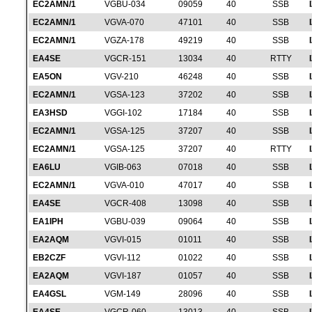
EC2AMN/1
VGBU-034
09059
40
SSB
EC2AMN/1
VGVA-070
47101
40
SSB
EC2AMN/1
VGZA-178
49219
40
SSB
EA4SE
VGCR-151
13034
40
RTTY
EA5ON
VGV-210
46248
40
SSB
EC2AMN/1
VGSA-123
37202
40
SSB
EA3HSD
VGGI-102
17184
40
SSB
EC2AMN/1
VGSA-125
37207
40
SSB
EC2AMN/1
VGSA-125
37207
40
RTTY
EA6LU
VGIB-063
07018
40
SSB
EC2AMN/1
VGVA-010
47017
40
SSB
EA4SE
VGCR-408
13098
40
SSB
EA1IPH
VGBU-039
09064
40
SSB
EA2AQM
VGVI-015
01011
40
SSB
EB2CZF
VGVI-112
01022
40
SSB
EA2AQM
VGVI-187
01057
40
SSB
EA4GSL
VGM-149
28096
40
SSB