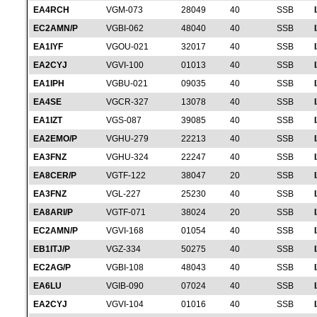
EA4RCH
VGM-073
28049
40
SSB
EC2AMN/P
VGBI-062
48040
40
SSB
EA1IYF
VGOU-021
32017
40
SSB
EA2CYJ
VGVI-100
01013
40
SSB
EA1IPH
VGBU-021
09035
40
SSB
EA4SE
VGCR-327
13078
40
SSB
EA1IZT
VGS-087
39085
40
SSB
EA2EMO/P
VGHU-279
22213
40
SSB
EA3FNZ
VGHU-324
22247
40
SSB
EA8CER/P
VGTF-122
38047
20
SSB
EA3FNZ
VGL-227
25230
40
SSB
EA8ARI/P
VGTF-071
38024
20
SSB
EC2AMN/P
VGVI-168
01054
40
SSB
EB1ITJ/P
VGZ-334
50275
40
SSB
EC2AG/P
VGBI-108
48043
40
SSB
EA6LU
VGIB-090
07024
40
SSB
EA2CYJ
VGVI-104
01016
40
SSB