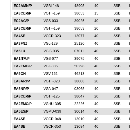
EC2AMN/P
VGBI-148
48905
40
SSB
EA8CER/P
VGTF-159
38053
15
SSB
EC2AG/P
VGS-033
39025
40
SSB
EA8CER/P
VGTF-159
38053
20
SSB
EA4SE
VGCR-323
13077
40
SSB
EA3FNZ
VGL-129
25120
40
SSB
EA6LU
VGIB-035
07011
40
SSB
EA1ITM/P
VGS-077
39075
40
SSB
EA2EMO/P
VGZ-385
50298
40
SSB
EA5ON
VGV-161
46213
40
SSB
EA8ARI/P
VGTF-020
38008
20
SSB
EA5NR/P
VGA-047
03065
40
SSB
EA8CER/P
VGTF-125
38047
20
SSB
EA2EMO/P
VGHU-305
22226
40
SSB
EA5ES/P
VGMU-039
30014
40
SSB
EA4SE
VGCR-048
13010
40
SSB
EA4SE
VGCR-353
13084
40
SSB