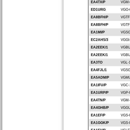
EA4TX/P
VGM-
ED1URG
VGO-
EA8BFH/P
VGTF
EA8BFH/P
VGTF
EA1MI/P
VGSG
EC2AHS/3
VGGI
EA2EEK/1
VGBU
EA2EEK/1
VGBU
EA3TO
VGL-
EA4FJL/1
VGSG
EA5ADM/P
VGMU
EA1IFU/P
VGC-
EA1URP/P
VGP-
EA4TN/P
VGM-
EA4GHB/P
VGGU
EA1EF/P
VGS-
EA1GGK/P
VGS-