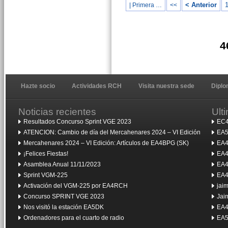
< Anterior
| Primera …
<<
4
Hazte socio
Actividades RCH
Visita nuestra sede
Dipl
Noticias recientes
Ult
Resultados Concurso Sprint VGE 2023
EC4
ATENCION: Cambio de día del Mercahenares 2024 – VI Edición
EA5
Mercahenares 2024 – VI Edición: Artículos de EA4BPG (SK)
EA4
¡Felices Fiestas!
EA4
Asamblea Anual 11/11/2023
EA4
Sprint VGM-225
EA4
Activación del VGM-225 por EA4RCH
jai
Concurso SPRINT VGE 2023
Jai
Nos visitó la estación EA5DK
EA4
Ordenadores para el cuarto de radio
EA5