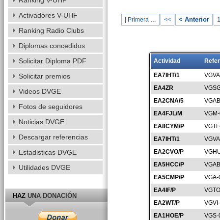
Ranking V-UHF
Activadores V-UHF
< Anterior
| Primera …
<<
Ranking Radio Clubs
Diplomas concedidos
Solicitar Diploma PDF
Actividad
Refer
EA7IHT/1
VGVA
Solicitar premios
EA4ZR
VGSG
Videos DVGE
EA2CNA/5
VGAB
Fotos de seguidores
EA4FJL/M
VGM-
Noticias DVGE
EA8CYM/P
VGTF
Descargar referencias
EA7IHT/1
VGVA
Estadisticas DVGE
EA2CVO/P
VGHU
EA5HCC/P
VGAB
Utilidades DVGE
EA5CMP/P
VGA-
EA4IF/P
VGTO
HAZ
UNA DONACIÓN
EA2WT/P
VGVI
EA1HOE/P
VGS-