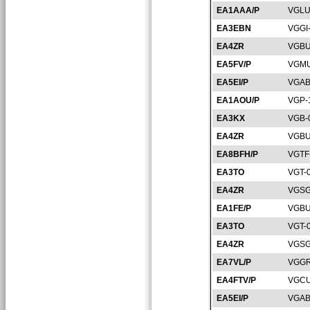
EA1AAA/P
VGLU
EA3EBN
VGGI
EA4ZR
VGBU
EA5FV/P
VGMU
EA5EI/P
VGAB
EA1AOU/P
VGP-
EA3KX
VGB-
EA4ZR
VGBU
EA8BFH/P
VGTF
EA3TO
VGT-
EA4ZR
VGSG
EA1FE/P
VGBU
EA3TO
VGT-
EA4ZR
VGSG
EA7VL/P
VGGR
EA4FTV/P
VGCU
EA5EI/P
VGAB