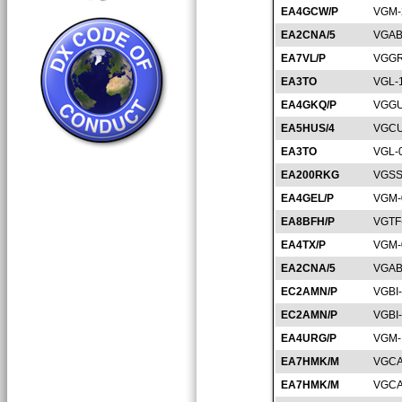
EA4GCW/P
VGM-
EA2CNA/5
VGAB
EA7VL/P
VGGR
EA3TO
VGL-
EA4GKQ/P
VGGU
EA5HUS/4
VGCU
EA3TO
VGL-
EA200RKG
VGSS
EA4GEL/P
VGM-
EA8BFH/P
VGTF
EA4TX/P
VGM-
EA2CNA/5
VGAB
EC2AMN/P
VGBI
EC2AMN/P
VGBI
EA4URG/P
VGM-
EA7HMK/M
VGCA
EA7HMK/M
VGCA