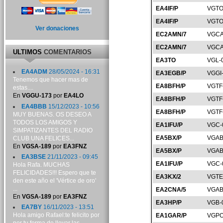
EA4IF/P
VGTO
EA4IF/P
VGTO
Ver donaciones
EC2AMN/7
VGCA
EC2AMN/7
VGCA
ULTIMOS
COMENTARIOS
EA3TO
VGL-
EA4ADM
28/05/2024 - 16:31
EA3EGB/P
VGGI
Tenemos que hacer mas de
EA8BFH/P
VGTF
estas....
En
VGGU-173
por
EA4LO
EA8BFH/P
VGTF
EA4BBB
15/12/2023 - 10:56
EA8BFH/P
VGTF
MUY BUENAS. OS DESEO A
TODOS LOS AMIGOS Y
EA1IFU/P
VGC-
SIMPATIZANTES DEL RADIO
EA5BX/P
VGAB
CLUB UNA FELICES...
En
VGSA-189
por
EA3FNZ
EA5BX/P
VGAB
EA3BSE
21/11/2023 - 09:45
EA1IFU/P
VGC-
Hola Rafa. MUCHAS
FELICIDADES!!! Espero que te
EA3KX/2
VGTE
den este año el 'Vértice de oro'
...
EA2CNA/5
VGAB
En
VGSA-189
por
EA3FNZ
EA3HP/P
VGB-
EA7BY
16/11/2023 - 13:51
Hola amigo Rafael:te felicito por
EA1GAR/P
VGPO