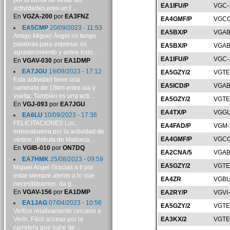
por tu forma de llevar las
EA1IFU/P
VGC-
actividades,eres un f...
En
VGZA-200
por
EA3FNZ
EA4GMF/P
VGCC
EA5CMP
20/09/2023 - 11:53
EA5BX/P
VGAB
Amigo Miguel Ángel no tengo
palabras para expresar mi
EA5BX/P
VGAB
agradecimiento y sobre todo...
EA1IFU/P
VGC-
En
VGAV-030
por
EA1DMP
EA7JGU
19/09/2023 - 17:12
EA5GZY/2
VGTE
Esta actividad tiene una
EA5ICD/P
VGAB
caminata de 18km entre ida y
vuelta. También es una acti...
EA5GZY/2
VGTE
En
VGJ-093
por
EA7JGU
EA4TX/P
VGGU
EA6LU
10/09/2023 - 17:36
FELICITACIONES Luc,
EA4FAD/P
VGM-
enhorabuena por la actividad de
EA4GMF/P
VGCC
vértice, disfruta de Mallorca...
En
VGIB-010
por
ON7DQ
EA2CNA/5
VGAB
EA7HMK
25/08/2023 - 09:59
EA5GZY/2
VGTE
Miguel Angel Gracias a ti por
estar siempre atento a lo que
EA4ZR
VGBU
necesitábamos, da g...
En
VGAV-156
por
EA1DMP
EA2RY/P
VGVI
EA1JAG
07/04/2023 - 10:56
EA5GZY/2
VGTE
Vertice relativamente cercano a
Verín. Fácil acceso por la
EA3KX/2
VGTE
carretera que sube de...