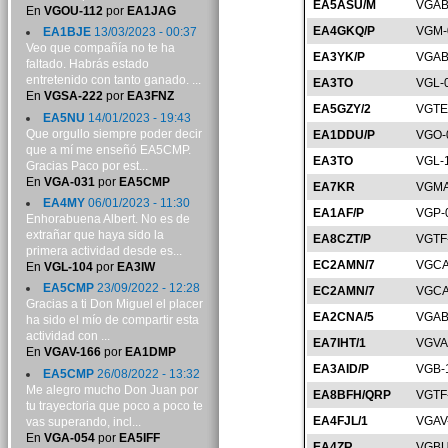
EA5ASU/M
VGAB
En
VGOU-112
por
EA1JAG
EA4GKQ/P
VGM-
EA1BJE
13/03/2023 - 00:37
Veo que compañía no te ha
EA3YK/P
VGAB
faltado. Habrás estado
entretenido con tanto ganado. ...
EA3TO
VGL-
En
VGSA-222
por
EA3FNZ
EA5GZY/2
VGTE
EA5NU
14/01/2023 - 19:43
Que orgullo siempre poder decir
EA1DDU/P
VGO-
que a mí me enseñó EA5CMP.
EA3TO
VGL-
Gracias Paco por est...
En
VGA-031
por
EA5CMP
EA7KR
VGMA
EA4MY
06/01/2023 - 11:30
EA1AF/P
VGP-
Enhorabuena Albert. No es de
extrañar que haya sido la
EA8CZT/P
VGTF
primera actividad desde es...
EC2AMN/7
VGCA
En
VGL-104
por
EA3IW
EA5CMP
23/09/2022 - 12:28
EC2AMN/7
VGCA
Gracias a ti Don Miguel el placer
EA2CNA/5
VGAB
ha sido el mío de compartir esta
actividad con ...
EA7IHT/1
VGVA
En
VGAV-166
por
EA1DMP
EA3AID/P
VGB-
EA5CMP
26/08/2022 - 13:32
Me alegro mucho Don Juan por
EA8BFH/QRP
VGTF
tu trayectoria que poco a poco te
EA4FJL/1
VGAV
vas superando, incl...
En
VGA-054
por
EA5IFF
EA4ZR
VGBU