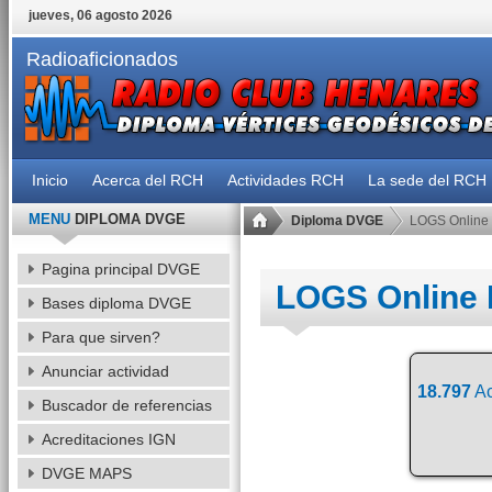
jueves, 06 agosto 2026
Radioaficionados
Inicio
Acerca del RCH
Actividades RCH
La sede del RCH
MENU
DIPLOMA DVGE
Diploma DVGE
LOGS Online
Pagina principal DVGE
LOGS Online
Bases diploma DVGE
Para que sirven?
Anunciar actividad
18.797
Ac
Buscador de referencias
Acreditaciones IGN
DVGE MAPS