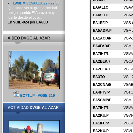
LW8DMK
29/06/2022 - 22:58
EA/AL1O
VGAV
Que lindo ver tu gran actividad
amigo querido !!! Abrazo muy
EA/AL1O
VGAV
fuerte desde el otro...
En
VGIB-024
por
EA6LU
EA1EF/P
VGS-
EA5ADM/P
VGMU
VIDEO
DVGE AL AZAR
EA1AOU/P
VGP-
EA4FAD/P
VGM-
EA7IHT/1
VGVA
EA2EEK/7
VGCA
EA2EEK/7
VGCA
EA3TO
VGL-
EA2CNA/5
VGAB
EA4FTV/P
VGTO
EC7TL/P - VGSE-219
EA5CMP/P
VGMU
ACTIVIDAD
DVGE AL AZAR
EA7IHT/1
VGVA
EA2KU/P
VGVI
EA1IFU/P
VGC-
EA2KU/P
VGVI