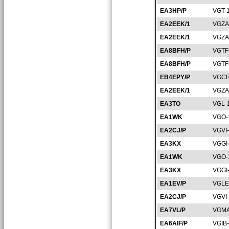
EA3HP/P
VGT-
EA2EEK/1
VGZA
EA2EEK/1
VGZA
EA8BFH/P
VGTF
EA8BFH/P
VGTF
EB4EPY/P
VGCR
EA2EEK/1
VGZA
EA3TO
VGL-
EA1WK
VGO-
EA2CJ/P
VGVI
EA3KX
VGGI
EA1WK
VGO-
EA3KX
VGGI
EA1EV/P
VGLE
EA2CJ/P
VGVI
EA7VL/P
VGMA
EA6AIF/P
VGIB