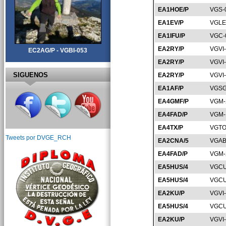
EA1HOE/P
VGS-
EA1EV/P
VGLE
EA1IFU/P
VGC-
EA2RY/P
VGVI
EC2AG/P - VGBI-053
EA2RY/P
VGVI
SIGUENOS
EA2RY/P
VGVI
EA1AF/P
VGSG
EA4GMF/P
VGM-
EA4FAD/P
VGM-
EA4TX/P
VGTO
Tweets por DVGE_RCH
EA2CNA/5
VGAB
EA4FAD/P
VGM-
EA5HUS/4
VGCU
EA5HUS/4
VGCU
EA2KU/P
VGVI
EA5HUS/4
VGCU
EA2KU/P
VGVI