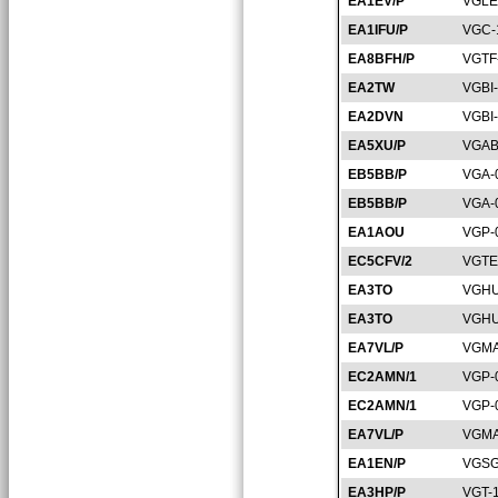
EA1EV/P
VGLE
EA1IFU/P
VGC-
EA8BFH/P
VGTF
EA2TW
VGBI
EA2DVN
VGBI
EA5XU/P
VGAB
EB5BB/P
VGA-
EB5BB/P
VGA-
EA1AOU
VGP-
EC5CFV/2
VGTE
EA3TO
VGHU
EA3TO
VGHU
EA7VL/P
VGMA
EC2AMN/1
VGP-
EC2AMN/1
VGP-
EA7VL/P
VGMA
EA1EN/P
VGSG
EA3HP/P
VGT-