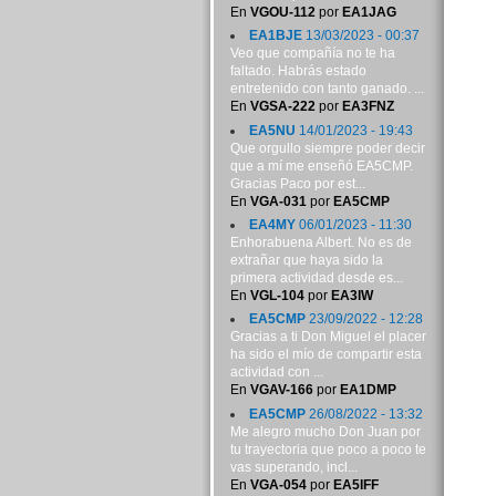
En
VGOU-112
por
EA1JAG
EA1BJE
13/03/2023 - 00:37
Veo que compañía no te ha
faltado. Habrás estado
entretenido con tanto ganado. ...
En
VGSA-222
por
EA3FNZ
EA5NU
14/01/2023 - 19:43
Que orgullo siempre poder decir
que a mí me enseñó EA5CMP.
Gracias Paco por est...
En
VGA-031
por
EA5CMP
EA4MY
06/01/2023 - 11:30
Enhorabuena Albert. No es de
extrañar que haya sido la
primera actividad desde es...
En
VGL-104
por
EA3IW
EA5CMP
23/09/2022 - 12:28
Gracias a ti Don Miguel el placer
ha sido el mío de compartir esta
actividad con ...
En
VGAV-166
por
EA1DMP
EA5CMP
26/08/2022 - 13:32
Me alegro mucho Don Juan por
tu trayectoria que poco a poco te
vas superando, incl...
En
VGA-054
por
EA5IFF