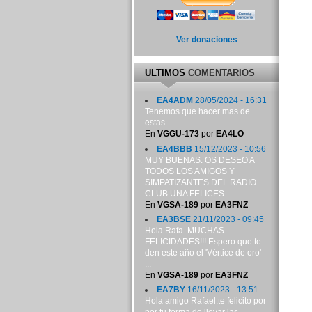
Ver donaciones
ULTIMOS
COMENTARIOS
EA4ADM
28/05/2024 - 16:31
Tenemos que hacer mas de
estas....
En
VGGU-173
por
EA4LO
EA4BBB
15/12/2023 - 10:56
MUY BUENAS. OS DESEO A
TODOS LOS AMIGOS Y
SIMPATIZANTES DEL RADIO
CLUB UNA FELICES...
En
VGSA-189
por
EA3FNZ
EA3BSE
21/11/2023 - 09:45
Hola Rafa. MUCHAS
FELICIDADES!!! Espero que te
den este año el 'Vértice de oro'
...
En
VGSA-189
por
EA3FNZ
EA7BY
16/11/2023 - 13:51
Hola amigo Rafael:te felicito por