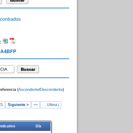
ontrados
:
 EA4BFP
Referencia (
Ascendente
/
Descendente
)
21
Siguiente >
>>
… Ultima |
Indicativo
Día