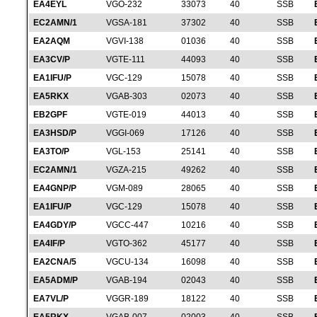
EA4EYL
VGO-232
33073
40
SSB
EC2AMN/1
VGSA-181
37302
40
SSB
EA2AQM
VGVI-138
01036
40
SSB
EA3CV/P
VGTE-111
44093
40
SSB
EA1IFU/P
VGC-129
15078
40
SSB
EA5RKX
VGAB-303
02073
40
SSB
EB2GPF
VGTE-019
44013
40
SSB
EA3HSD/P
VGGI-069
17126
40
SSB
EA3TO/P
VGL-153
25141
40
SSB
EC2AMN/1
VGZA-215
49262
40
SSB
EA4GNP/P
VGM-089
28065
40
SSB
EA1IFU/P
VGC-129
15078
40
SSB
EA4GDY/P
VGCC-447
10216
40
SSB
EA4IF/P
VGTO-362
45177
40
SSB
EA2CNA/5
VGCU-134
16098
40
SSB
EA5ADM/P
VGAB-194
02043
40
SSB
EA7VL/P
VGGR-189
18122
40
SSB