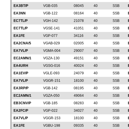
EA3BT/P
VGB-035
08045
40
SSB
EA3NN
VGB-122
08164
40
SSB
EC7TL/P
VGH-142
21078
40
SSB
EC7TL/P
VGSE-141
41051
40
SSB
EA1FE
VGP-077
34116
40
SSB
EA2CNA/5
VGAB-029
02005
40
SSB
EA7VL/P
VGMA-004
29007
40
SSB
EC2AMN/1
VGZA-130
49151
40
SSB
EA4URH
VGSG-016
40024
40
SSB
EA1EV/P
VGLE-093
24079
40
SSB
EA7VL/P
VGGR-151
18100
40
SSB
EA3RP/P
VGB-142
08195
40
SSB
EC2AMN/1
VGZA-050
49064
40
SSB
EB3CNV/P
VGB-185
08283
40
SSB
EA2FC/P
VGP-022
34027
40
SSB
EA7VL/P
VGGR-153
18100
40
SSB
EA1FE
VGBU-198
09335
40
SSB