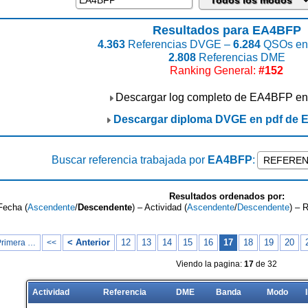
Resultados para EA4BFP
4.363
Referencias DVGE –
6.284
QSOs enc
2.808
Referencias DME
Ranking General:
#152
Descargar log completo de EA4BFP en
Descargar diploma DVGE en pdf de
Buscar referencia trabajada por
EA4BFP
:
Resultados ordenados por:
Fecha (
Ascendente
/
Descendente
) – Actividad (
Ascendente
/
Descendente
) – 
< Anterior
12
13
14
15
16
17
18
19
20
Primera …
<<
Viendo la pagina:
17
de 32
Actividad
Referencia
DME
Banda
Modo