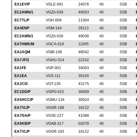
EA1EV/P
VGLE-091
24076
40
SSB
EC2AMN/1
VGZA-039
49053
40
SSB
EC7TL/P
VGH-009
21004
40
SSB
EA4ENP
VGM-164
28113
40
SSB
EC2AMN/1
VGZA-028
49036
40
SSB
EA7HMK/M
VGCA-019
11005
40
SSB
EA2AQM
VGBI-106
48042
40
SSB
EA7JF/2
VGHU-314
22242
40
SSB
EA1FE
VGP-001
34003
40
SSB
EA1EA
VGS-111
39100
40
SSB
EA3CIS
VGT-130
43175
40
SSB
EC1DD/P
VGPO-015
36009
40
SSB
EA5HCC/P
VGMU-134
30024
40
SSB
EA7VL/P
VGGR-188
18122
40
SSB
EA7DA/P
VGSE-227
41088
40
SSB
EA5KB/P
VGAB-317
02078
40
SSB
EA7VL/P
VGGR-183
18122
40
SSB