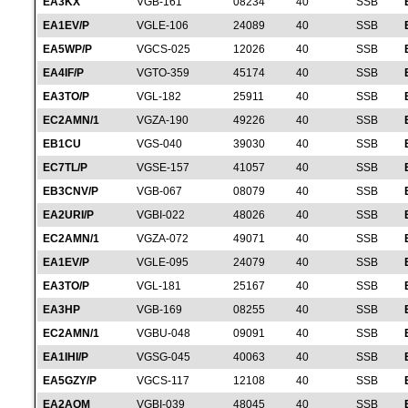
EA3KX
VGB-161
08234
40
SSB
EA1EV/P
VGLE-106
24089
40
SSB
EA5WP/P
VGCS-025
12026
40
SSB
EA4IF/P
VGTO-359
45174
40
SSB
EA3TO/P
VGL-182
25911
40
SSB
EC2AMN/1
VGZA-190
49226
40
SSB
EB1CU
VGS-040
39030
40
SSB
EC7TL/P
VGSE-157
41057
40
SSB
EB3CNV/P
VGB-067
08079
40
SSB
EA2URI/P
VGBI-022
48026
40
SSB
EC2AMN/1
VGZA-072
49071
40
SSB
EA1EV/P
VGLE-095
24079
40
SSB
EA3TO/P
VGL-181
25167
40
SSB
EA3HP
VGB-169
08255
40
SSB
EC2AMN/1
VGBU-048
09091
40
SSB
EA1IHI/P
VGSG-045
40063
40
SSB
EA5GZY/P
VGCS-117
12108
40
SSB
EA2AQM
VGBI-039
48045
40
SSB