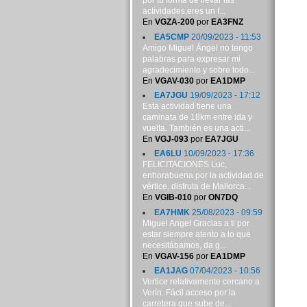
por tu forma de llevar las
actividades,eres un f...
En
VGZA-200
por
EA3FNZ
EA5CMP
20/09/2023 - 11:53
Amigo Miguel Ángel no tengo
palabras para expresar mi
agradecimiento y sobre todo...
En
VGAV-030
por
EA1DMP
EA7JGU
19/09/2023 - 17:12
Esta actividad tiene una
caminata de 18km entre ida y
vuelta. También es una acti...
En
VGJ-093
por
EA7JGU
EA6LU
10/09/2023 - 17:36
FELICITACIONES Luc,
enhorabuena por la actividad de
vértice, disfruta de Mallorca...
En
VGIB-010
por
ON7DQ
EA7HMK
25/08/2023 - 09:59
Miguel Angel Gracias a ti por
estar siempre atento a lo que
necesitábamos, da g...
En
VGAV-156
por
EA1DMP
EA1JAG
07/04/2023 - 10:56
Vertice relativamente cercano a
Verín. Fácil acceso por la
carretera que sube de...