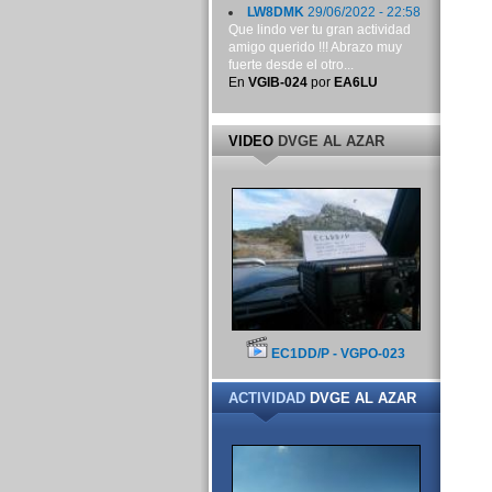
LW8DMK
29/06/2022 - 22:58
Que lindo ver tu gran actividad
amigo querido !!! Abrazo muy
fuerte desde el otro...
En
VGIB-024
por
EA6LU
VIDEO
DVGE AL AZAR
EC1DD/P - VGPO-023
ACTIVIDAD
DVGE AL AZAR