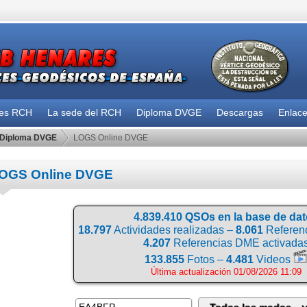
des RCH
La sede del RCH
Diploma DVGE
Descargas
Enlac
Diploma DVGE
LOGS Online DVGE
OGS Online DVGE
4.839.410 QSOs en la base de da
18.797
Actividades realizadas –
8.061
Referenc
4.207
Referencias DME activada
133.855
Fotos –
4.481
Videos
Última actualización 01/08/2026 11:09