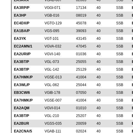
EA5RKX
VGAB-007
02003
40
SSB
EA3RP/P
VGGI-071
17134
40
SSB
EA3HP
VGB-016
08019
40
SSB
EC4DX/P
VGTO-129
45078
40
SSB
EA1BA/P
VGS-095
39093
40
SSB
EA3YK
VGT-101
43145
40
SSB
EC2AMN/1
VGVA-032
47045
40
SSB
EA2URI/P
VGVI-140
01036
40
SSB
EA3BT/P
VGL-073
25055
40
SSB
EA3BT/P
VGL-142
25129
40
SSB
EA7HMK/P
VGSE-013
41004
40
SSB
EA3WL/P
VGL-062
25044
40
SSB
EB3CW/6
VGIB-178
07050
40
SSB
EA7HMK/P
VGSE-007
41004
40
SSB
EA2AQM
VGVI-014
01010
40
SSB
EA3BT/P
VGL-210
25207
40
SSB
EA2BUR
VGSS-035
20059
40
SSB
EA2CNA/5
VGAB-111
02024
40
SSB