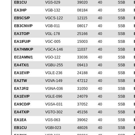
EB1CU
VGS-029
39020
40
SSB
EA3HP
VGB-132
08184
40
SSB
EB5CS/P
VGCS-122
12115
40
SSB
EB3CNV/P
VGB-011
08017
40
SSB
EA3TO/P
VGL-178
25166
40
SSB
EA1IFU/P
VGC-005
15003
40
SSB
EA7HMK/P
VGCA-146
11037
40
SSB
EC2AMN/1
VGO-122
33036
40
SSB
EA4TX/1
VGBU-255
09413
40
SSB
EA1EV/P
VGLE-236
24188
40
SSB
EA2TW
VGVA-149
47212
40
SSB
EA7JF/2
VGNA-036
31050
40
SSB
EA1EV/P
VGLE-096
24079
40
SSB
EA9CD/P
VGSA-031
37052
40
SSB
EA4TX/P
VGTO-302
45156
40
SSB
EA1EA
VGS-063
39062
40
SSB
EB1CU
VGBI-023
48026
40
SSB