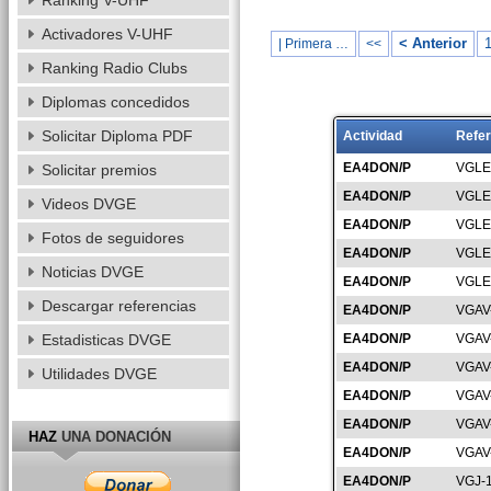
Ranking V-UHF
Activadores V-UHF
< Anterior
| Primera …
<<
Ranking Radio Clubs
Diplomas concedidos
Solicitar Diploma PDF
Actividad
Refer
EA4DON/P
VGLE
Solicitar premios
EA4DON/P
VGLE
Videos DVGE
EA4DON/P
VGLE
Fotos de seguidores
EA4DON/P
VGLE
Noticias DVGE
EA4DON/P
VGLE
Descargar referencias
EA4DON/P
VGAV
Estadisticas DVGE
EA4DON/P
VGAV
EA4DON/P
VGAV
Utilidades DVGE
EA4DON/P
VGAV
EA4DON/P
VGAV
HAZ
UNA DONACIÓN
EA4DON/P
VGAV
EA4DON/P
VGJ-