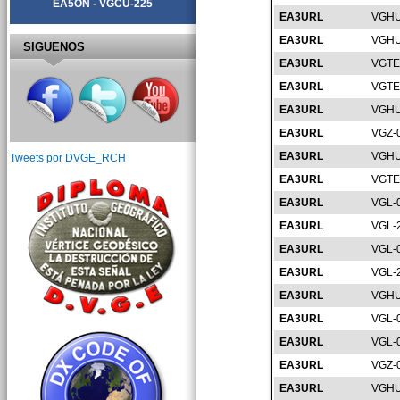
EA5ON - VGCU-225
EA3URL
VGHU
EA3URL
VGHU
SIGUENOS
EA3URL
VGTE
EA3URL
VGTE
EA3URL
VGHU
EA3URL
VGZ-
EA3URL
VGHU
Tweets por DVGE_RCH
EA3URL
VGTE
EA3URL
VGL-
EA3URL
VGL-
EA3URL
VGL-
EA3URL
VGL-
EA3URL
VGHU
EA3URL
VGL-
EA3URL
VGL-
EA3URL
VGZ-
EA3URL
VGHU