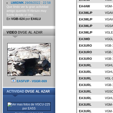
LW8DMK
29/06/2022 - 22:58
EA4AW
VGM-
Que lindo ver tu gran actividad
amigo querido !!! Abrazo muy
EA3WL/P
VGAV
fuerte desde el otro...
En
VGIB-024
por
EA6LU
EA3WL/P
VGAV
EA3WL/P
VGSA
VIDEO
DVGE AL AZAR
EA3WL/P
VGLE
EA3WD
VGGU
EA3URO
VGB-
EA3URO
VGB-
EA3URO
VGB-
EA3URL
VGHU
EA3URL
VGHU
EA3URL
VGL-
EA5FV/P - VGGR-069
EA3URL
VGB-
ACTIVIDAD
DVGE AL AZAR
EA3URL
VGSO
EA3URL
VGHU
EA3URL
VGM-
EA3URL
VGM-