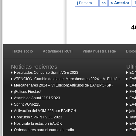
< Anterior
| Primera …
<<
4
Hazte socio
Actividades RCH
Visita nuestra sede
Dipl
Noticias recientes
Ult
Resultados Concurso Sprint VGE 2023
EC4
ATENCION: Cambio de día del Mercahenares 2024 – VI Edición
EA5
Mercahenares 2024 – VI Edición: Artículos de EA4BPG (SK)
EA4
¡Felices Fiestas!
EA4
Asamblea Anual 11/11/2023
EA4
Sprint VGM-225
EA4
Activación del VGM-225 por EA4RCH
jai
Concurso SPRINT VGE 2023
Jai
Nos visitó la estación EA5DK
EA4
Ordenadores para el cuarto de radio
EA5