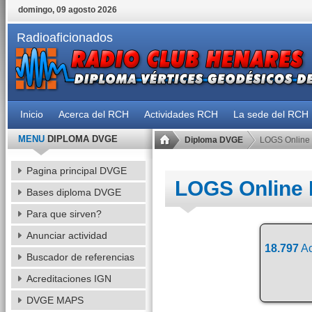
domingo, 09 agosto 2026
Radioaficionados
Inicio
Acerca del RCH
Actividades RCH
La sede del RCH
MENU
DIPLOMA DVGE
Diploma DVGE
LOGS Online
Pagina principal DVGE
LOGS Online
Bases diploma DVGE
Para que sirven?
Anunciar actividad
18.797
Ac
Buscador de referencias
Acreditaciones IGN
DVGE MAPS