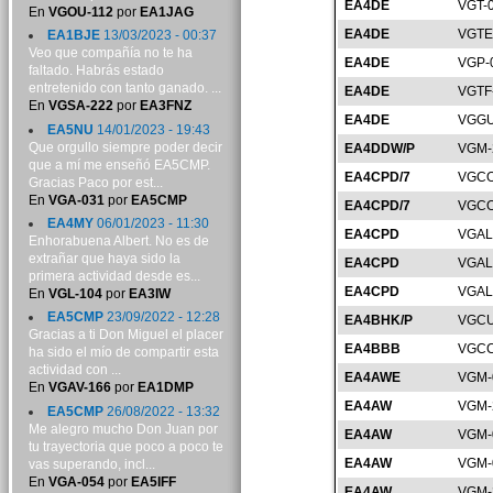
EA4DE
VGT-
En
VGOU-112
por
EA1JAG
EA4DE
VGTE
EA1BJE
13/03/2023 - 00:37
Veo que compañía no te ha
EA4DE
VGP-
faltado. Habrás estado
entretenido con tanto ganado. ...
EA4DE
VGTF
En
VGSA-222
por
EA3FNZ
EA4DE
VGGU
EA5NU
14/01/2023 - 19:43
Que orgullo siempre poder decir
EA4DDW/P
VGM-
que a mí me enseñó EA5CMP.
EA4CPD/7
VGCO
Gracias Paco por est...
En
VGA-031
por
EA5CMP
EA4CPD/7
VGCO
EA4MY
06/01/2023 - 11:30
EA4CPD
VGAL
Enhorabuena Albert. No es de
extrañar que haya sido la
EA4CPD
VGAL
primera actividad desde es...
EA4CPD
VGAL
En
VGL-104
por
EA3IW
EA5CMP
23/09/2022 - 12:28
EA4BHK/P
VGCU
Gracias a ti Don Miguel el placer
EA4BBB
VGCC
ha sido el mío de compartir esta
actividad con ...
EA4AWE
VGM-
En
VGAV-166
por
EA1DMP
EA4AW
VGM-
EA5CMP
26/08/2022 - 13:32
Me alegro mucho Don Juan por
EA4AW
VGM-
tu trayectoria que poco a poco te
EA4AW
VGM-
vas superando, incl...
En
VGA-054
por
EA5IFF
EA4AW
VGM-