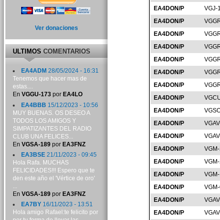
EA4DON/P
VGJ-
EA4DON/P
VGGR
Ver donaciones
EA4DON/P
VGGR
EA4DON/P
VGGR
ULTIMOS
COMENTARIOS
EA4DON/P
VGGR
EA4ADM
28/05/2024 - 16:31
EA4DON/P
VGGR
Tenemos que hacer mas de
EA4DON/P
VGGR
estas....
En
VGGU-173
por
EA4LO
EA4DON/P
VGCU
EA4BBB
15/12/2023 - 10:56
EA4DON/P
VGSO
MUY BUENAS. OS DESEO A
TODOS LOS AMIGOS Y
EA4DON/P
VGAV
SIMPATIZANTES DEL RADIO
EA4DON/P
VGAV
CLUB UNA FELICES...
En
VGSA-189
por
EA3FNZ
EA4DON/P
VGM-
EA3BSE
21/11/2023 - 09:45
EA4DON/P
VGM-
Hola Rafa. MUCHAS
FELICIDADES!!! Espero que te
EA4DON/P
VGM-
den este año el 'Vértice de oro'
...
EA4DON/P
VGM-
En
VGSA-189
por
EA3FNZ
EA4DON/P
VGAV
EA7BY
16/11/2023 - 13:51
Hola amigo Rafael:te felicito por
EA4DON/P
VGAV