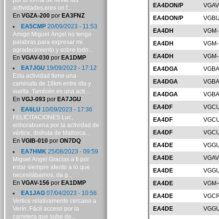
por tu forma de llevar las
EA4DON/P
VGAV
actividades,eres un f...
En
VGZA-200
por
EA3FNZ
EA4DON/P
VGBU
EA5CMP
20/09/2023 - 11:53
EA4DH
VGM-
Amigo Miguel Ángel no tengo
palabras para expresar mi
EA4DH
VGM-
agradecimiento y sobre todo...
EA4DH
VGM-
En
VGAV-030
por
EA1DMP
EA7JGU
19/09/2023 - 17:12
EA4DGA
VGBA
Esta actividad tiene una
EA4DGA
VGBA
caminata de 18km entre ida y
vuelta. También es una acti...
EA4DGA
VGBA
En
VGJ-093
por
EA7JGU
EA4DF
VGCU
EA6LU
10/09/2023 - 17:36
FELICITACIONES Luc,
EA4DF
VGCU
enhorabuena por la actividad de
EA4DF
VGCU
vértice, disfruta de Mallorca...
En
VGIB-010
por
ON7DQ
EA4DE
VGGU
EA7HMK
25/08/2023 - 09:59
EA4DE
VGAV
Miguel Angel Gracias a ti por
estar siempre atento a lo que
EA4DE
VGGU
necesitábamos, da g...
En
VGAV-156
por
EA1DMP
EA4DE
VGM-
EA1JAG
07/04/2023 - 10:56
EA4DE
VGCR
Vertice relativamente cercano a
Verín. Fácil acceso por la
EA4DE
VGGU
carretera que sube de...