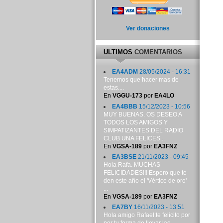
Ver donaciones
ULTIMOS
COMENTARIOS
EA4ADM
28/05/2024 - 16:31
Tenemos que hacer mas de
estas....
En
VGGU-173
por
EA4LO
EA4BBB
15/12/2023 - 10:56
MUY BUENAS. OS DESEO A
TODOS LOS AMIGOS Y
SIMPATIZANTES DEL RADIO
CLUB UNA FELICES...
En
VGSA-189
por
EA3FNZ
EA3BSE
21/11/2023 - 09:45
Hola Rafa. MUCHAS
FELICIDADES!!! Espero que te
den este año el 'Vértice de oro'
...
En
VGSA-189
por
EA3FNZ
EA7BY
16/11/2023 - 13:51
Hola amigo Rafael:te felicito por