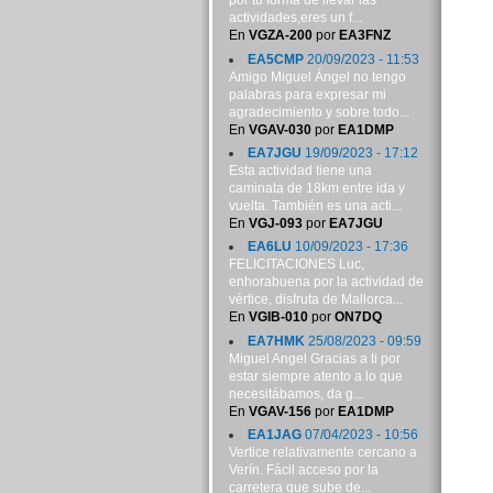
por tu forma de llevar las
actividades,eres un f...
En
VGZA-200
por
EA3FNZ
EA5CMP
20/09/2023 - 11:53
Amigo Miguel Ángel no tengo
palabras para expresar mi
agradecimiento y sobre todo...
En
VGAV-030
por
EA1DMP
EA7JGU
19/09/2023 - 17:12
Esta actividad tiene una
caminata de 18km entre ida y
vuelta. También es una acti...
En
VGJ-093
por
EA7JGU
EA6LU
10/09/2023 - 17:36
FELICITACIONES Luc,
enhorabuena por la actividad de
vértice, disfruta de Mallorca...
En
VGIB-010
por
ON7DQ
EA7HMK
25/08/2023 - 09:59
Miguel Angel Gracias a ti por
estar siempre atento a lo que
necesitábamos, da g...
En
VGAV-156
por
EA1DMP
EA1JAG
07/04/2023 - 10:56
Vertice relativamente cercano a
Verín. Fácil acceso por la
carretera que sube de...