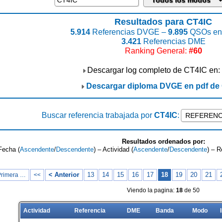
Resultados para CT4IC
5.914
Referencias DVGE –
9.895
QSOs enc
3.421
Referencias DME
Ranking General:
#60
Descargar log completo de CT4IC en:
Descargar diploma DVGE en pdf de
Buscar referencia trabajada por
CT4IC
:
Resultados ordenados por:
Fecha (
Ascendente
/
Descendente
) – Actividad (
Ascendente
/
Descendente
) – R
< Anterior
13
14
15
16
17
18
19
20
21
Primera …
<<
Viendo la pagina:
18
de 50
Actividad
Referencia
DME
Banda
Modo