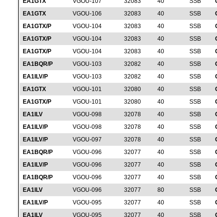
EA1GTX
VGOU-107
32083
40
SSB
EA1GTX
VGOU-106
32083
40
SSB
EA1GTX/P
VGOU-104
32083
40
SSB
EA1GTX/P
VGOU-104
32083
40
SSB
EA1GTX/P
VGOU-104
32083
40
SSB
EA1BQR/P
VGOU-103
32082
40
SSB
EA1ILV/P
VGOU-103
32082
40
SSB
EA1GTX
VGOU-101
32080
40
SSB
EA1GTX/P
VGOU-101
32080
40
SSB
EA1ILV
VGOU-098
32078
40
SSB
EA1ILV/P
VGOU-098
32078
40
SSB
EA1ILV/P
VGOU-097
32078
40
SSB
EA1BQR/P
VGOU-096
32077
40
SSB
EA1ILV/P
VGOU-096
32077
40
SSB
EA1BQR/P
VGOU-096
32077
40
SSB
EA1ILV
VGOU-096
32077
80
SSB
EA1ILV/P
VGOU-095
32077
40
SSB
EA1ILV
VGOU-095
32077
40
SSB