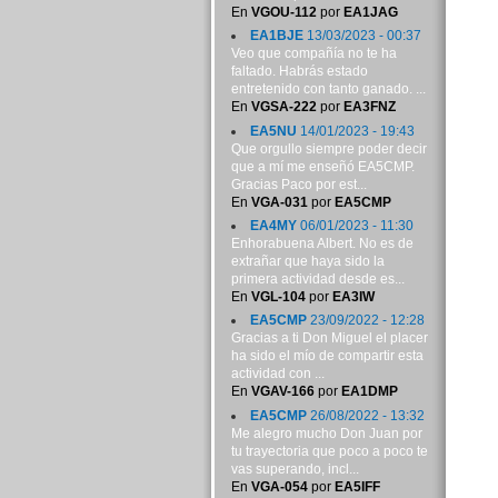
En
VGOU-112
por
EA1JAG
EA1BJE
13/03/2023 - 00:37
Veo que compañía no te ha
faltado. Habrás estado
entretenido con tanto ganado. ...
En
VGSA-222
por
EA3FNZ
EA5NU
14/01/2023 - 19:43
Que orgullo siempre poder decir
que a mí me enseñó EA5CMP.
Gracias Paco por est...
En
VGA-031
por
EA5CMP
EA4MY
06/01/2023 - 11:30
Enhorabuena Albert. No es de
extrañar que haya sido la
primera actividad desde es...
En
VGL-104
por
EA3IW
EA5CMP
23/09/2022 - 12:28
Gracias a ti Don Miguel el placer
ha sido el mío de compartir esta
actividad con ...
En
VGAV-166
por
EA1DMP
EA5CMP
26/08/2022 - 13:32
Me alegro mucho Don Juan por
tu trayectoria que poco a poco te
vas superando, incl...
En
VGA-054
por
EA5IFF