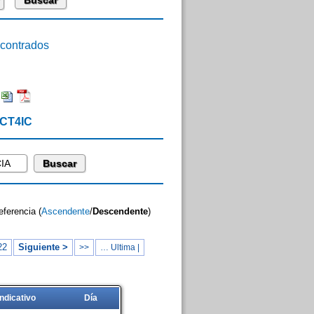
ontrados
 CT4IC
eferencia (
Ascendente
/
Descendente
)
22
Siguiente >
>>
… Ultima |
Indicativo
Día