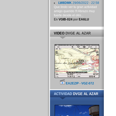
LW8DMK
29/06/2022 - 22:58
Que lindo ver tu gran actividad
amigo querido !!! Abrazo muy
fuerte desde el otro...
En
VGIB-024
por
EA6LU
VIDEO
DVGE AL AZAR
EA2EZ/P - VGZ-072
ACTIVIDAD
DVGE AL AZAR