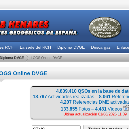
des RCH
La sede del RCH
Diploma DVGE
Descargas
Enlac
Diploma DVGE
LOGS Online DVGE
OGS Online DVGE
4.839.410 QSOs en la base de da
18.797
Actividades realizadas –
8.061
Referenc
4.207
Referencias DME activada
133.855
Fotos –
4.481
Videos
Última actualización 01/08/2026 11:09