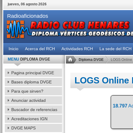
jueves, 06 agosto 2026
Radioaficionados
Inicio
Acerca del RCH
Actividades RCH
La sede del RCH
MENU
DIPLOMA DVGE
Diploma DVGE
LOGS Online
Pagina principal DVGE
LOGS Online
Bases diploma DVGE
Para que sirven?
Anunciar actividad
18.797
Ac
Buscador de referencias
Acreditaciones IGN
DVGE MAPS