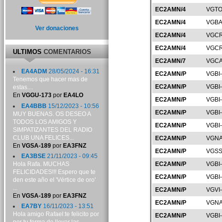
EC2AMN/4
VGTO
EC2AMN/4
VGBA
Ver donaciones
EC2AMN/4
VGCR
EC2AMN/4
VGCR
ULTIMOS
COMENTARIOS
EC2AMN/7
VGCA
EA4ADM
28/05/2024 - 16:31
EC2AMN/P
VGBI
Tenemos que hacer mas de
EC2AMN/P
VGBI
estas....
En
VGGU-173
por
EA4LO
EC2AMN/P
VGBI
EA4BBB
15/12/2023 - 10:56
EC2AMN/P
VGBI
MUY BUENAS. OS DESEO A
TODOS LOS AMIGOS Y
EC2AMN/P
VGBI
SIMPATIZANTES DEL RADIO
CLUB UNA FELICES...
EC2AMN/P
VGNA
En
VGSA-189
por
EA3FNZ
EC2AMN/P
VGSS
EA3BSE
21/11/2023 - 09:45
Hola Rafa. MUCHAS
EC2AMN/P
VGBI
FELICIDADES!!! Espero que te
EC2AMN/P
VGBI
den este año el 'Vértice de oro'
...
EC2AMN/P
VGVI
En
VGSA-189
por
EA3FNZ
EC2AMN/P
VGNA
EA7BY
16/11/2023 - 13:51
Hola amigo Rafael:te felicito por
EC2AMN/P
VGBI