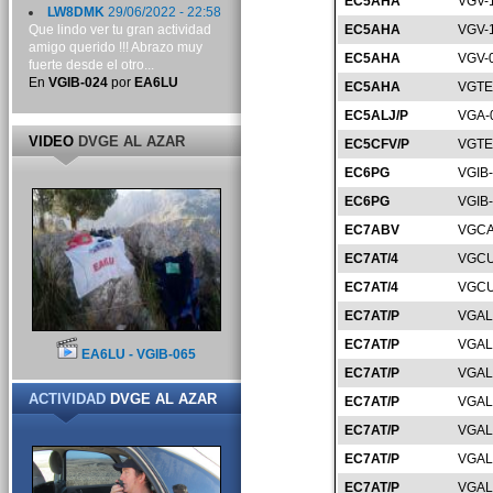
EC5AHA
VGV-
LW8DMK
29/06/2022 - 22:58
Que lindo ver tu gran actividad
EC5AHA
VGV-
amigo querido !!! Abrazo muy
EC5AHA
VGV-
fuerte desde el otro...
En
VGIB-024
por
EA6LU
EC5AHA
VGTE
EC5ALJ/P
VGA-
VIDEO
DVGE AL AZAR
EC5CFV/P
VGTE
EC6PG
VGIB
EC6PG
VGIB
EC7ABV
VGCA
EC7AT/4
VGCU
EC7AT/4
VGCU
EC7AT/P
VGAL
EC7AT/P
VGAL
EA6LU - VGIB-065
EC7AT/P
VGAL
ACTIVIDAD
DVGE AL AZAR
EC7AT/P
VGAL
EC7AT/P
VGAL
EC7AT/P
VGAL
EC7AT/P
VGAL