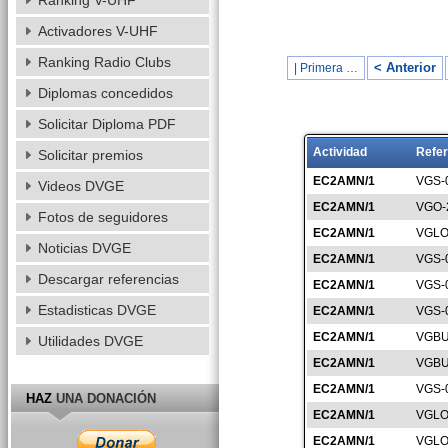
Ranking V-UHF
Activadores V-UHF
Ranking Radio Clubs
< Anterior
| Primera …
Diplomas concedidos
Solicitar Diploma PDF
Actividad
Refer
Solicitar premios
EC2AMN/1
VGS-
Videos DVGE
EC2AMN/1
VGO-
Fotos de seguidores
EC2AMN/1
VGLO
Noticias DVGE
EC2AMN/1
VGS-
Descargar referencias
EC2AMN/1
VGS-
Estadisticas DVGE
EC2AMN/1
VGS-
EC2AMN/1
VGBU
Utilidades DVGE
EC2AMN/1
VGBU
EC2AMN/1
VGS-
HAZ
UNA DONACIÓN
EC2AMN/1
VGLO
EC2AMN/1
VGLO