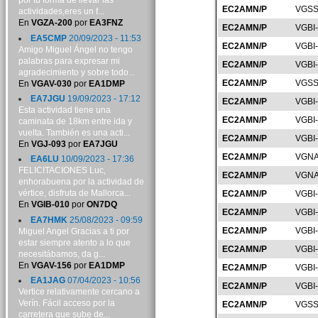
por tu forma de llevar las
EC2AMN/P
VGSS
actividades,eres un f...
En
VGZA-200
por
EA3FNZ
EC2AMN/P
VGBI
EA5CMP
20/09/2023 - 11:53
EC2AMN/P
VGBI
Amigo Miguel Ángel no tengo
palabras para expresar mi
EC2AMN/P
VGBI
agradecimiento y sobre todo...
EC2AMN/P
VGSS
En
VGAV-030
por
EA1DMP
EA7JGU
19/09/2023 - 17:12
EC2AMN/P
VGBI
Esta actividad tiene una
EC2AMN/P
VGBI
caminata de 18km entre ida y
vuelta. También es una acti...
EC2AMN/P
VGBI
En
VGJ-093
por
EA7JGU
EC2AMN/P
VGNA
EA6LU
10/09/2023 - 17:36
FELICITACIONES Luc,
EC2AMN/P
VGNA
enhorabuena por la actividad de
vértice, disfruta de Mallorca...
EC2AMN/P
VGBI
En
VGIB-010
por
ON7DQ
EC2AMN/P
VGBI
EA7HMK
25/08/2023 - 09:59
EC2AMN/P
VGBI
Miguel Angel Gracias a ti por
estar siempre atento a lo que
EC2AMN/P
VGBI
necesitábamos, da g...
En
VGAV-156
por
EA1DMP
EC2AMN/P
VGBI
EA1JAG
07/04/2023 - 10:56
EC2AMN/P
VGBI
Vertice relativamente cercano a
Verín. Fácil acceso por la
EC2AMN/P
VGSS
carretera que sube de...