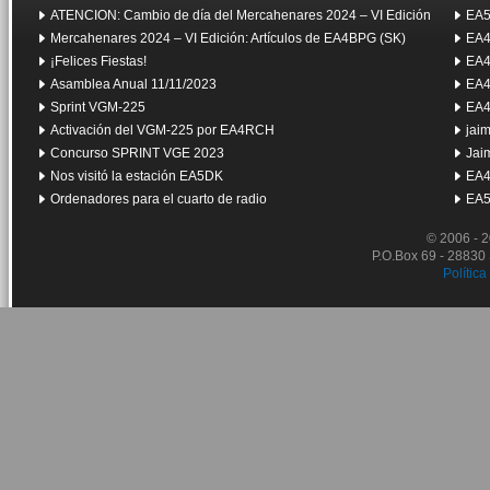
ATENCION: Cambio de día del Mercahenares 2024 – VI Edición
EA5
Mercahenares 2024 – VI Edición: Artículos de EA4BPG (SK)
EA4
¡Felices Fiestas!
EA4
Asamblea Anual 11/11/2023
EA4
Sprint VGM-225
EA4
Activación del VGM-225 por EA4RCH
jai
Concurso SPRINT VGE 2023
Jai
Nos visitó la estación EA5DK
EA4
Ordenadores para el cuarto de radio
EA5
© 2006 - 
P.O.Box 69 - 28830
Política