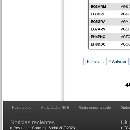
EG3ARM
VGB-
EG3HPI
VGT-
EG5GRA
VGMU
EG7ARV
VGGR
EH4PNC
VGTO
EH8DDC
VGGC
< Anterior
| Primera …
4
Hazte socio
Actividades RCH
Visita nuestra sede
Dipl
Noticias recientes
Ult
Resultados Concurso Sprint VGE 2023
EC4