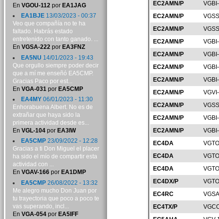
EC2AMN/P
VGBI
En
VGOU-112
por
EA1JAG
EA1BJE
13/03/2023 - 00:37
EC2AMN/P
VGSS
Veo que compañía no te ha
EC2AMN/P
VGSS
faltado. Habrás estado
entretenido con tanto ganado. ...
EC2AMN/P
VGBI
En
VGSA-222
por
EA3FNZ
EC2AMN/P
VGBI
EA5NU
14/01/2023 - 19:43
Que orgullo siempre poder decir
EC2AMN/P
VGBI
que a mí me enseñó EA5CMP.
EC2AMN/P
VGBI
Gracias Paco por est...
En
VGA-031
por
EA5CMP
EC2AMN/P
VGVI
EA4MY
06/01/2023 - 11:30
EC2AMN/P
VGSS
Enhorabuena Albert. No es de
extrañar que haya sido la
EC2AMN/P
VGBI
primera actividad desde es...
En
VGL-104
por
EA3IW
EC2AMN/P
VGBI
EA5CMP
23/09/2022 - 12:28
EC4DA
VGTO
Gracias a ti Don Miguel el placer
EC4DA
VGTO
ha sido el mío de compartir esta
actividad con ...
EC4DA
VGTO
En
VGAV-166
por
EA1DMP
EC4DX/P
VGTO
EA5CMP
26/08/2022 - 13:32
Me alegro mucho Don Juan por
EC4RC
VGSA
tu trayectoria que poco a poco te
vas superando, incl...
EC4TX/P
VGCC
En
VGA-054
por
EA5IFF