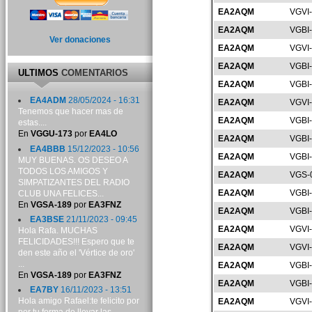
EA2AQM
VGVI
EA2AQM
VGBI
Ver donaciones
EA2AQM
VGVI
EA2AQM
VGBI
ULTIMOS
COMENTARIOS
EA2AQM
VGBI
EA4ADM
28/05/2024 - 16:31
EA2AQM
VGVI
Tenemos que hacer mas de
EA2AQM
VGBI
estas....
En
VGGU-173
por
EA4LO
EA2AQM
VGBI
EA4BBB
15/12/2023 - 10:56
EA2AQM
VGBI
MUY BUENAS. OS DESEO A
TODOS LOS AMIGOS Y
EA2AQM
VGS-
SIMPATIZANTES DEL RADIO
EA2AQM
VGBI
CLUB UNA FELICES...
En
VGSA-189
por
EA3FNZ
EA2AQM
VGBI
EA3BSE
21/11/2023 - 09:45
EA2AQM
VGVI
Hola Rafa. MUCHAS
FELICIDADES!!! Espero que te
EA2AQM
VGVI
den este año el 'Vértice de oro'
...
EA2AQM
VGBI
En
VGSA-189
por
EA3FNZ
EA2AQM
VGBI
EA7BY
16/11/2023 - 13:51
Hola amigo Rafael:te felicito por
EA2AQM
VGVI