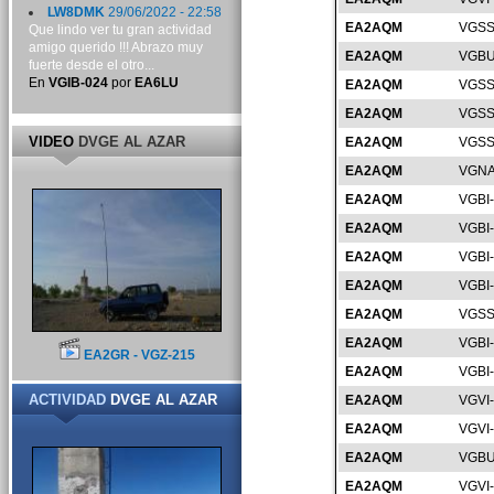
LW8DMK
29/06/2022 - 22:58
EA2AQM
VGSS
Que lindo ver tu gran actividad
amigo querido !!! Abrazo muy
EA2AQM
VGBU
fuerte desde el otro...
En
VGIB-024
por
EA6LU
EA2AQM
VGSS
EA2AQM
VGSS
VIDEO
DVGE AL AZAR
EA2AQM
VGSS
EA2AQM
VGNA
EA2AQM
VGBI
EA2AQM
VGBI
EA2AQM
VGBI
EA2AQM
VGBI
EA2AQM
VGSS
EA2AQM
VGBI
EA2GR - VGZ-215
EA2AQM
VGBI
ACTIVIDAD
DVGE AL AZAR
EA2AQM
VGVI
EA2AQM
VGVI
EA2AQM
VGBU
EA2AQM
VGVI