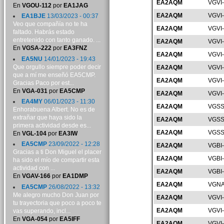
EA2AQM
VGVI
En
VGOU-112
por
EA1JAG
EA2AQM
VGVI
EA1BJE
13/03/2023 - 00:37
Veo que compañía no te ha
EA2AQM
VGVI
faltado. Habrás estado
entretenido con tanto ganado. ...
EA2AQM
VGVI
En
VGSA-222
por
EA3FNZ
EA2AQM
VGVI
EA5NU
14/01/2023 - 19:43
Que orgullo siempre poder decir
EA2AQM
VGVI
que a mí me enseñó EA5CMP.
EA2AQM
VGVI
Gracias Paco por est...
En
VGA-031
por
EA5CMP
EA2AQM
VGVI
EA4MY
06/01/2023 - 11:30
EA2AQM
VGSS
Enhorabuena Albert. No es de
extrañar que haya sido la
EA2AQM
VGSS
primera actividad desde es...
EA2AQM
VGSS
En
VGL-104
por
EA3IW
EA5CMP
23/09/2022 - 12:28
EA2AQM
VGBI
Gracias a ti Don Miguel el placer
EA2AQM
VGBI
ha sido el mío de compartir esta
actividad con ...
EA2AQM
VGBI
En
VGAV-166
por
EA1DMP
EA2AQM
VGNA
EA5CMP
26/08/2022 - 13:32
Me alegro mucho Don Juan por
EA2AQM
VGVI
tu trayectoria que poco a poco te
EA2AQM
VGVI
vas superando, incl...
En
VGA-054
por
EA5IFF
EA2AQM
VGVI