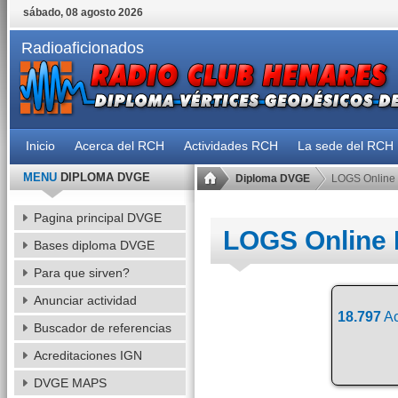
sábado, 08 agosto 2026
Radioaficionados
Inicio
Acerca del RCH
Actividades RCH
La sede del RCH
MENU
DIPLOMA DVGE
Diploma DVGE
LOGS Online
Pagina principal DVGE
LOGS Online
Bases diploma DVGE
Para que sirven?
Anunciar actividad
18.797
Ac
Buscador de referencias
Acreditaciones IGN
DVGE MAPS