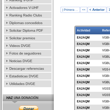
Ranking V-UHF
Activadores V-UHF
< Anterior
| Primera …
<<
Ranking Radio Clubs
Diplomas concedidos
Solicitar Diploma PDF
Actividad
Refer
EA2AQM
VGBI
Solicitar premios
EA2AQM
VGBI
Videos DVGE
EA2AQM
VGBI
Fotos de seguidores
EA2AQM
VGBU
Noticias DVGE
EA2AQM
VGBU
Descargar referencias
EA2AQM
VGS-
Estadisticas DVGE
EA2AQM
VGBI
EA2AQM
VGBU
Utilidades DVGE
EA2AQM
VGSS
EA2AQM
VGSS
HAZ
UNA DONACIÓN
EA2AQM
VGBI
EA2AQM
VGBI