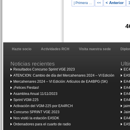
< Anterior
| Primera …
<<
4
Hazte socio
Actividades RCH
Visita nuestra sede
Dipl
Noticias recientes
Ult
Resultados Concurso Sprint VGE 2023
EC4
ATENCION: Cambio de día del Mercahenares 2024 – VI Edición
EA5
Mercahenares 2024 – VI Edición: Artículos de EA4BPG (SK)
EA4
¡Felices Fiestas!
EA4
Asamblea Anual 11/11/2023
EA4
Sprint VGM-225
EA4
Activación del VGM-225 por EA4RCH
jai
Concurso SPRINT VGE 2023
Jai
Nos visitó la estación EA5DK
EA4
Ordenadores para el cuarto de radio
EA5