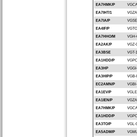
EA7HMK/P
VGCA
EA7IHT/1
VGZA
EA7IA/P
VGSE
EA4IF/P
VGTO
EA7HHO/M
VGH-
EA2AK/P
VGZ-
EA3BSE
VGT-
EA1HDD/P
VGPO
EA3HP
VGGI
EA3HIP/P
VGB-
EC2AMN/P
VGBI
EA1EV/P
VGLE
EA1IEN/P
VGZA
EA7HMK/P
VGCA
EA1HDD/P
VGPO
EA3TO/P
VGL-
EA5ADM/P
VGMU