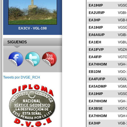
EA1IHI/P
VGSG
EA2URI/P
VGBI
EA3HP
VGB-
EA1IHI/P
VGSG
EA3CV - VGL-198
EA6AIU/P
VGIB
SIGUENOS
EA1IEH
VGBU
EA1IFV/P
VGZA
EA4IF/P
VGTO
EA7HHO/M
VGH-
EB1DM
VGO-
Tweets por DVGE_RCH
EA4FUF/P
VGGU
EA5ADM/P
VGMU
EA1IHI/P
VGSG
EA7HHO/M
VGH-
EA3BSE
VGT-
EA7HHO/M
VGH-
EA3HP
VGB-