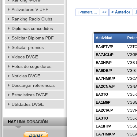
Ranking V-UHF
Activadores V-UHF
< Anterior
| Primera …
<<
Ranking Radio Clubs
Diplomas concedidos
Solicitar Diploma PDF
Actividad
Refer
EA4FTV/P
VGTO
Solicitar premios
EA7JCL/P
VGGR
Videos DVGE
EA3HP/P
VGB-
Fotos de seguidores
EA6DB/P
VGIB
Noticias DVGE
EA7HMK/P
VGCA
Descargar referencias
EA2CNA/P
VGNA
Estadisticas DVGE
EA3TO
VGL-
EA1MI/P
VGSG
Utilidades DVGE
EA2CIA/P
VGVI
EA3TO
VGL-
HAZ
UNA DONACIÓN
EA1IHI/P
VGSG
EA7HMK/P
VGCA