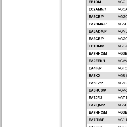
EB1DM
VGO-
EC2AMN/7
VGCA
EA8CB/P
VGGC
EA7HMK/P
VGSE
EA5ADM/P
VGMU
EA8CB/P
VGGC
EB1DM/P
VGO-
EA7HHO/M
VGSE
EA2EEK/1
VGVA
EA4IF/P
VGTO
EA3KX
VGB-
EA5FV/P
VGMU
EA5HUS/P
VGV-
EA7JF/3
VGT-
EA7IQM/P
VGSE
EA7HHO/M
VGSE
EA7ITM/P
VGJ-