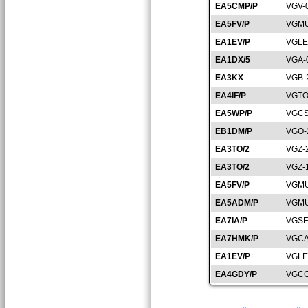
EA5CMP/P
VGV-
EA5FV/P
VGMU
EA1EV/P
VGLE
EA1DX/5
VGA-
EA3KX
VGB-
EA4IF/P
VGTO
EA5WP/P
VGCS
EB1DM/P
VGO-
EA3TO/2
VGZ-
EA3TO/2
VGZ-
EA5FV/P
VGMU
EA5ADM/P
VGMU
EA7IA/P
VGSE
EA7HMK/P
VGCA
EA1EV/P
VGLE
EA4GDY/P
VGCC