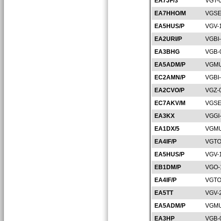
EA7JF/3
VGT-
EA7HHO/M
VGSE
EA5HUS/P
VGV-
EA2URI/P
VGBI
EA3BHG
VGB-
EA5ADM/P
VGMU
EC2AMN/P
VGBI
EA2CVO/P
VGZ-
EC7AKV/M
VGSE
EA3KX
VGGI
EA1DX/5
VGMU
EA4IF/P
VGTO
EA5HUS/P
VGV-
EB1DM/P
VGO-
EA4IF/P
VGTO
EA5TT
VGV-
EA5ADM/P
VGMU
EA3HP
VGB-