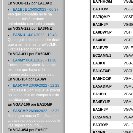
EA7HHO/M
VGSE
En
VGOU-112
por
EA1JAG
EA3TO/P
VGL-
EA1BJE
13/03/2023 - 00:37
Veo que compañía no te ha
EA7IQM/P
VGSE
faltado. Habrás estado
entretenido con tanto ganado. ...
EA1IHI/P
VGSG
En
VGSA-222
por
EA3FNZ
EA8BWY/P
VGTF
EA5NU
14/01/2023 - 19:43
Que orgullo siempre poder decir
EA4IF/P
VGTO
que a mí me enseñó EA5CMP.
EA1EV/P
VGLE
Gracias Paco por est...
En
VGA-031
por
EA5CMP
EC2AMN/1
VGAV
EA4MY
06/01/2023 - 11:30
EA3KX
VGB-
Enhorabuena Albert. No es de
extrañar que haya sido la
EA1GTX/P
VGOU
primera actividad desde es...
EA5HCC/P
VGMU
En
VGL-104
por
EA3IW
EA5CMP
23/09/2022 - 12:28
EA5ADM/P
VGMU
Gracias a ti Don Miguel el placer
EA1IEH
VGSO
ha sido el mío de compartir esta
actividad con ...
EA4EYL/P
VGM-
En
VGAV-166
por
EA1DMP
EA1IHI/P
VGVA
EA5CMP
26/08/2022 - 13:32
Me alegro mucho Don Juan por
EC2AMN/1
VGAV
tu trayectoria que poco a poco te
EA3TO/P
VGL-
vas superando, incl...
En
VGA-054
por
EA5IFF
EA3HP
VGB-