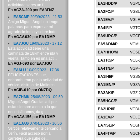
por tu forma de llevar las
EA1HDD/P
VGPO
actividades,eres un f...
En
VGZA-200
por
EA3FNZ
EA2FC/P
VGBU
EA5CMP
20/09/2023 - 11:53
EA1EV/P
VGLE
Amigo Miguel Ángel no tengo
palabras para expresar mi
EA4IF/P
VGTO
agradecimiento y sobre todo...
EA9URC/P
VGCE
En
VGAV-030
por
EA1DMP
EA7JGU
19/09/2023 - 17:12
EA5ADM/P
VGMU
Esta actividad tiene una
EA7HHO/M
VGSE
caminata de 18km entre ida y
vuelta. También es una acti...
EA3TO/P
VGL-
En
VGJ-093
por
EA7JGU
EA4TN/P
VGM-
EA6LU
10/09/2023 - 17:36
FELICITACIONES Luc,
EA1IHI/P
VGSG
enhorabuena por la actividad de
EA1IEN/P
VGZA
vértice, disfruta de Mallorca...
En
VGIB-010
por
ON7DQ
EA2AK/P
VGZ-
EA7HMK
25/08/2023 - 09:59
EA5HCC/P
VGMU
Miguel Angel Gracias a ti por
estar siempre atento a lo que
EA2URI/P
VGBI
necesitábamos, da g...
En
VGAV-156
por
EA1DMP
EA1EV/P
VGLE
EA1JAG
07/04/2023 - 10:56
EA7ISE/P
VGGR
Vertice relativamente cercano a
Verín. Fácil acceso por la
EA4FTV/P
VGCR
carretera que sube de...