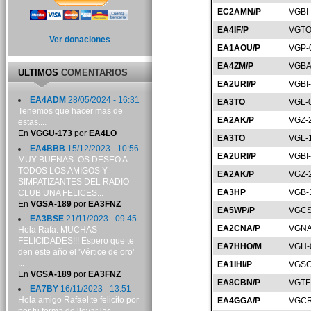
EC2AMN/P
VGBI
EA4IF/P
VGTO
Ver donaciones
EA1AOU/P
VGP-
EA4ZM/P
VGBA
ULTIMOS
COMENTARIOS
EA2URI/P
VGBI
EA4ADM
28/05/2024 - 16:31
EA3TO
VGL-
Tenemos que hacer mas de
EA2AK/P
VGZ-
estas....
En
VGGU-173
por
EA4LO
EA3TO
VGL-
EA4BBB
15/12/2023 - 10:56
EA2URI/P
VGBI
MUY BUENAS. OS DESEO A
TODOS LOS AMIGOS Y
EA2AK/P
VGZ-
SIMPATIZANTES DEL RADIO
EA3HP
VGB-
CLUB UNA FELICES...
En
VGSA-189
por
EA3FNZ
EA5WP/P
VGCS
EA3BSE
21/11/2023 - 09:45
EA2CNA/P
VGNA
Hola Rafa. MUCHAS
FELICIDADES!!! Espero que te
EA7HHO/M
VGH-
den este año el 'Vértice de oro'
...
EA1IHI/P
VGSG
En
VGSA-189
por
EA3FNZ
EA8CBN/P
VGTF
EA7BY
16/11/2023 - 13:51
Hola amigo Rafael:te felicito por
EA4GGA/P
VGCR