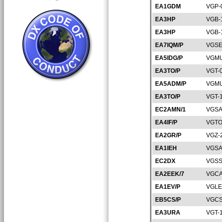
EA1GDM
VGP-
EA3HP
VGB-
EA3HP
VGB-
EA7IQM/P
VGSE
EA5IDG/P
VGMU
EA3TO/P
VGT-
EA5ADM/P
VGMU
EA3TO/P
VGT-
EC2AMN/1
VGSA
EA4IF/P
VGTO
EA2GR/P
VGZ-
EA1IEH
VGSA
EC2DX
VGSS
EA2EEK/7
VGCA
EA1EV/P
VGLE
EB5CS/P
VGCS
EA3URA
VGT-