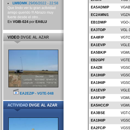
LW8DMK
29/06/2022 - 22:58
EA5ADM/P
VGAB
Que lindo ver tu gran actividad
amigo querido !!! Abrazo muy
EC2AMN/1
VGZA
fuerte desde el otro...
En
VGIB-024
por
EA6LU
EB1DM/P
VGO-
EA3TO/P
VGL-
VIDEO
DVGE AL AZAR
EA4IF/P
VGTO
EA1EV/P
VGLE
EA5BK/P
VGMU
EB2GPF
VGTE
EA4ZR
VGSG
EA1IHI/P
VGSG
EA1IHI/P
VGSG
EA1EV/P
VGLE
EA2EZ/P - VGTE-048
EA5FV/P
VGMU
ACTIVIDAD
DVGE AL AZAR
EA5HCC/P
VGMU
EA3BSE
VGT-
EA1IHI/P
VGSG
EA2FC/P
VGSS