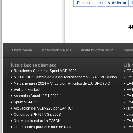
< Anterior
| Primera …
<<
4
Hazte socio
Actividades RCH
Visita nuestra sede
Dipl
Noticias recientes
Ult
Resultados Concurso Sprint VGE 2023
EC4
ATENCION: Cambio de día del Mercahenares 2024 – VI Edición
EA5
Mercahenares 2024 – VI Edición: Artículos de EA4BPG (SK)
EA4
¡Felices Fiestas!
EA4
Asamblea Anual 11/11/2023
EA4
Sprint VGM-225
EA4
Activación del VGM-225 por EA4RCH
jai
Concurso SPRINT VGE 2023
Jai
Nos visitó la estación EA5DK
EA4
Ordenadores para el cuarto de radio
EA5