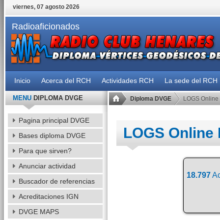
viernes, 07 agosto 2026
Radioaficionados
Inicio
Acerca del RCH
Actividades RCH
La sede del RCH
MENU
DIPLOMA DVGE
Diploma DVGE
LOGS Online
Pagina principal DVGE
LOGS Online
Bases diploma DVGE
Para que sirven?
Anunciar actividad
18.797
Ac
Buscador de referencias
Acreditaciones IGN
DVGE MAPS