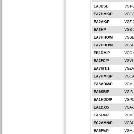
EA3BSE
VGT-
EA7HMK/P
VGCA
EA2AK/P
VGZ-
EA3HP
VGB-
EA7HHO/M
VGSE
EA7HHO/M
VGSE
EB1DM/P
VGO-
EA2FC/P
VGVI
EA7IHT/1
VGZA
EA7HMK/P
VGCA
EA5ADM/P
VGMU
EA6SB/P
VGIB
EA1HDD/P
VGPO
EA1DX/5
VGA-
EA5FV/P
VGMU
EC2AMN/P
VGBI
EA5FV/P
VGMU