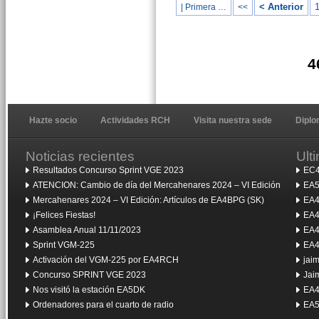
< Anterior
| Primera …
<<
4
Hazte socio
Actividades RCH
Visita nuestra sede
Dipl
Noticias recientes
Ult
Resultados Concurso Sprint VGE 2023
EC4
ATENCION: Cambio de día del Mercahenares 2024 – VI Edición
EA5
Mercahenares 2024 – VI Edición: Artículos de EA4BPG (SK)
EA4
¡Felices Fiestas!
EA4
Asamblea Anual 11/11/2023
EA4
Sprint VGM-225
EA4
Activación del VGM-225 por EA4RCH
jai
Concurso SPRINT VGE 2023
Jai
Nos visitó la estación EA5DK
EA4
Ordenadores para el cuarto de radio
EA5