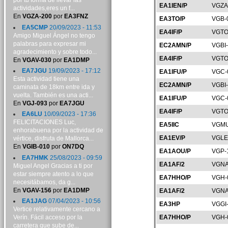
por tu forma de llevar las
EA1IEN/P
VGZA
actividades,eres un f...
En
VGZA-200
por
EA3FNZ
EA3TO/P
VGB-
EA5CMP
20/09/2023 - 11:53
EA4IF/P
VGTO
Amigo Miguel Ángel no tengo
palabras para expresar mi
EC2AMN/P
VGBI
agradecimiento y sobre todo...
EA4IF/P
VGTO
En
VGAV-030
por
EA1DMP
EA7JGU
19/09/2023 - 17:12
EA1IFU/P
VGC-
Esta actividad tiene una
EC2AMN/P
VGBI
caminata de 18km entre ida y
vuelta. También es una acti...
EA1IFU/P
VGC-
En
VGJ-093
por
EA7JGU
EA4IF/P
VGTO
EA6LU
10/09/2023 - 17:36
FELICITACIONES Luc,
EA5IIC
VGMU
enhorabuena por la actividad de
EA1EV/P
VGLE
vértice, disfruta de Mallorca...
En
VGIB-010
por
ON7DQ
EA1AOU/P
VGP-
EA7HMK
25/08/2023 - 09:59
EA1AF/2
VGNA
Miguel Angel Gracias a ti por
estar siempre atento a lo que
EA7HHO/P
VGH-
necesitábamos, da g...
En
VGAV-156
por
EA1DMP
EA1AF/2
VGNA
EA1JAG
07/04/2023 - 10:56
EA3HP
VGGI
Vertice relativamente cercano a
Verín. Fácil acceso por la
EA7HHO/P
VGH-
carretera que sube de...