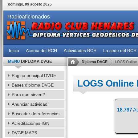
domingo, 09 agosto 2026
Radioaficionados
Inicio
Acerca del RCH
Actividades RCH
La sede del RCH
MENU
DIPLOMA DVGE
Diploma DVGE
LOGS Online
Pagina principal DVGE
LOGS Online
Bases diploma DVGE
Para que sirven?
Anunciar actividad
18.797
Ac
Buscador de referencias
Acreditaciones IGN
DVGE MAPS