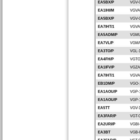
EA5BX/P
VGV-
EA1IHI/M
VGVA
EA5BX/P
VGV-
EA7IHT/1
VGVA
EA5ADM/P
VGMU
EA7VL/P
VGMA
EA3TO/P
VGL-
EA4FH/P
VGTO
EA1IFV/P
VGZA
EA7IHT/1
VGVA
EB1DM/P
VGO-
EA1AOU/P
VGP-
EA1AOU/P
VGP-
EA5TT
VGV-
EA3FAR/P
VGT-
EA2URI/P
VGBI
EA3BT
VGB-