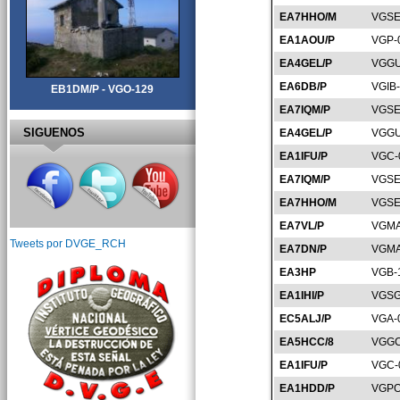
EA7HHO/M
VGSE
EA1AOU/P
VGP-
EA4GEL/P
VGGU
EA6DB/P
VGIB
EB1DM/P - VGO-129
EA7IQM/P
VGSE
SIGUENOS
EA4GEL/P
VGGU
EA1IFU/P
VGC-
EA7IQM/P
VGSE
EA7HHO/M
VGSE
EA7VL/P
VGMA
Tweets por DVGE_RCH
EA7DN/P
VGMA
EA3HP
VGB-
EA1IHI/P
VGSG
EC5ALJ/P
VGA-
EA5HCC/8
VGGC
EA1IFU/P
VGC-
EA1HDD/P
VGPO