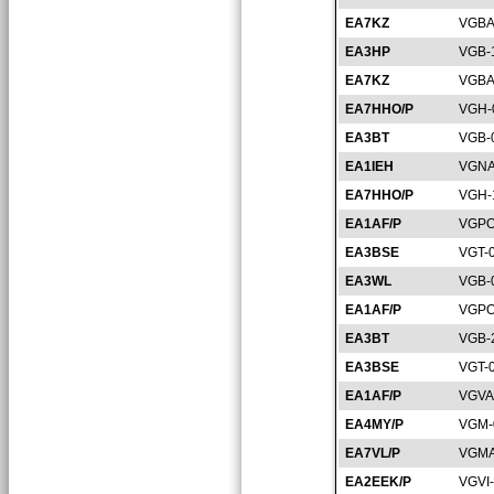
EA7KZ
VGBA
EA3HP
VGB-
EA7KZ
VGBA
EA7HHO/P
VGH-
EA3BT
VGB-
EA1IEH
VGNA
EA7HHO/P
VGH-
EA1AF/P
VGPO
EA3BSE
VGT-
EA3WL
VGB-
EA1AF/P
VGPO
EA3BT
VGB-
EA3BSE
VGT-
EA1AF/P
VGVA
EA4MY/P
VGM-
EA7VL/P
VGMA
EA2EEK/P
VGVI