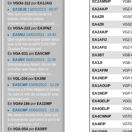
EC2AMN/P
VGBI
En
VGOU-112
por
EA1JAG
EA2AK/P
VGZ-
EA1BJE
13/03/2023 - 00:37
Veo que compañía no te ha
EA4ZR
VGSG
faltado. Habrás estado
entretenido con tanto ganado. ...
EA4ZR
VGSG
En
VGSA-222
por
EA3FNZ
EA2AK/P
VGZ-
EA5NU
14/01/2023 - 19:43
Que orgullo siempre poder decir
EA1AF/2
VGZ-
que a mí me enseñó EA5CMP.
EA1AF/2
VGZ-
Gracias Paco por est...
En
VGA-031
por
EA5CMP
EA3BT
VGB-
EA4MY
06/01/2023 - 11:30
EA3JI
VGB-
Enhorabuena Albert. No es de
extrañar que haya sido la
EA1AF/M
VGP-
primera actividad desde es...
EA1NE/P
VGP-
En
VGL-104
por
EA3IW
EA5CMP
23/09/2022 - 12:28
EA1AOU/P
VGP-
Gracias a ti Don Miguel el placer
EA1NE/P
VGP-
ha sido el mío de compartir esta
actividad con ...
EA4GEL/P
VGGU
En
VGAV-166
por
EA1DMP
EA4GEL/P
VGGU
EA5CMP
26/08/2022 - 13:32
Me alegro mucho Don Juan por
EA4CWN/P
VGTO
tu trayectoria que poco a poco te
EA4IF/P
VGTO
vas superando, incl...
En
VGA-054
por
EA5IFF
EA1DX/5
VGAB