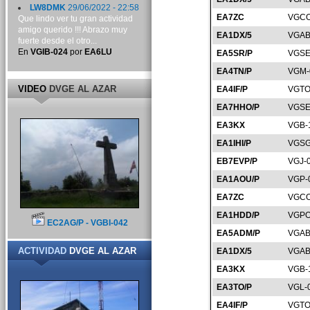
LW8DMK
29/06/2022 - 22:58
EA7ZC
VGCO
Que lindo ver tu gran actividad
amigo querido !!! Abrazo muy
EA1DX/5
VGAB
fuerte desde el otro...
En
VGIB-024
por
EA6LU
EA5SR/P
VGSE
EA4TN/P
VGM-
VIDEO
DVGE AL AZAR
EA4IF/P
VGTO
EA7HHO/P
VGSE
EA3KX
VGB-
EA1IHI/P
VGSG
EB7EVP/P
VGJ-
EA1AOU/P
VGP-
EA7ZC
VGCO
EA1HDD/P
VGPO
EC2AG/P - VGBI-042
EA5ADM/P
VGAB
ACTIVIDAD
DVGE AL AZAR
EA1DX/5
VGAB
EA3KX
VGB-
EA3TO/P
VGL-
EA4IF/P
VGTO