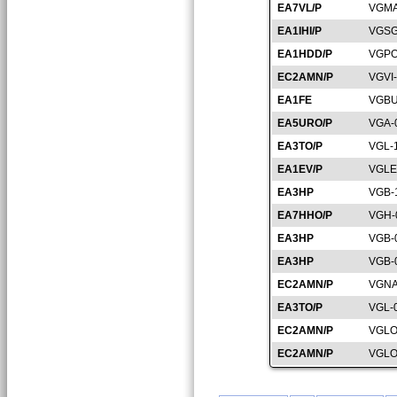
EA7VL/P
VGMA
EA1IHI/P
VGSG
EA1HDD/P
VGPO
EC2AMN/P
VGVI
EA1FE
VGBU
EA5URO/P
VGA-
EA3TO/P
VGL-
EA1EV/P
VGLE
EA3HP
VGB-
EA7HHO/P
VGH-
EA3HP
VGB-
EA3HP
VGB-
EC2AMN/P
VGNA
EA3TO/P
VGL-
EC2AMN/P
VGLO
EC2AMN/P
VGLO