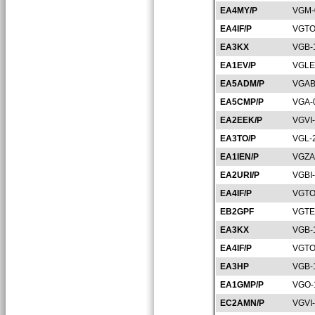
EA4MY/P
VGM-
EA4IF/P
VGTO
EA3KX
VGB-
EA1EV/P
VGLE
EA5ADM/P
VGAB
EA5CMP/P
VGA-
EA2EEK/P
VGVI
EA3TO/P
VGL-
EA1IEN/P
VGZA
EA2URI/P
VGBI
EA4IF/P
VGTO
EB2GPF
VGTE
EA3KX
VGB-
EA4IF/P
VGTO
EA3HP
VGB-
EA1GMP/P
VGO-
EC2AMN/P
VGVI