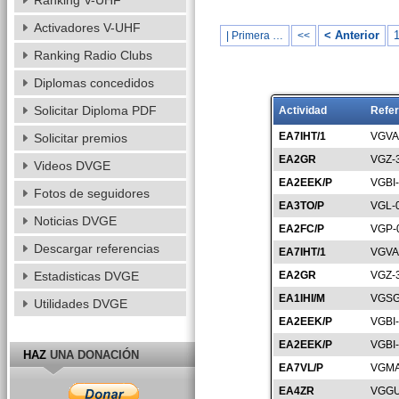
Ranking V-UHF
Activadores V-UHF
< Anterior
| Primera …
<<
Ranking Radio Clubs
Diplomas concedidos
Solicitar Diploma PDF
Actividad
Refer
EA7IHT/1
VGVA
Solicitar premios
EA2GR
VGZ-
Videos DVGE
EA2EEK/P
VGBI
Fotos de seguidores
EA3TO/P
VGL-
Noticias DVGE
EA2FC/P
VGP-
Descargar referencias
EA7IHT/1
VGVA
Estadisticas DVGE
EA2GR
VGZ-
EA1IHI/M
VGSG
Utilidades DVGE
EA2EEK/P
VGBI
EA2EEK/P
VGBI
HAZ
UNA DONACIÓN
EA7VL/P
VGMA
EA4ZR
VGGU