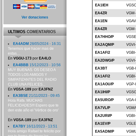
EA1IEH
VGSO
EA4ZR
VGM-
Ver donaciones
EA1EN
VGAV
EA4ZR
VGM-
ULTIMOS
COMENTARIOS
EA7HHO/P
VGSE
EA4ADM
28/05/2024 - 16:31
EA2AQM/P
VGVI
Tenemos que hacer mas de
EA1AF/2
VGBI
estas....
En
VGGU-173
por
EA4LO
EA2DWG/P
VGVI
EA4BBB
15/12/2023 - 10:56
EA3BT
VGB-
MUY BUENAS. OS DESEO A
TODOS LOS AMIGOS Y
EA1AF/2
VGBI
SIMPATIZANTES DEL RADIO
EA1AOU/P
VGP-
CLUB UNA FELICES...
En
VGSA-189
por
EA3FNZ
EA1IHI/P
VGSG
EA3BSE
21/11/2023 - 09:45
EA5URO/P
VGA-
Hola Rafa. MUCHAS
FELICIDADES!!! Espero que te
EA7VL/P
VGMA
den este año el 'Vértice de oro'
...
EA2URI/P
VGBI
En
VGSA-189
por
EA3FNZ
EA1EV/P
VGLE
EA7BY
16/11/2023 - 13:51
Hola amigo Rafael:te felicito por
EA5ADM/P
VGMU