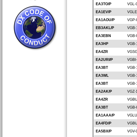
EA3TO/P
VGL-
EA1EV/P
VGLE
EA1AOU/P
VGP-
EB3AKL/P
VGB-
EA3EBN
VGB-
EA3HP
VGB-
EA4ZR
VGSG
EA2URI/P
VGBI
EA3BT
VGB-
EA3WL
VGB-
EA3BT
VGB-
EA2AK/P
VGZ-
EA4ZR
VGBU
EA3BT
VGB-
EA1AAA/P
VGLU
EA4FD/P
VGBU
EA5BX/P
VGV-