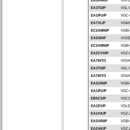
EA3FAR/P
VGT-
EA3TO/P
VGL-
EA1IFU/P
VGC-
EA7VL/P
VGMA
EC2AMN/P
VGBI
EA5SR/P
VGSE
EC2AMN/P
VGBI
EA2CVO/P
VGZ-
EA7IHT/1
VGVA
EA3TO/P
VGL-
EA7IHT/1
VGVA
EA2URI/P
VGBI
EA1IFU/P
VGC-
EB5CS/P
VGCS
EA1EV/P
VGLE
EA2AK/P
VGZ-
EA2URI/P
VGBI
EA2AK/P
VGZ-