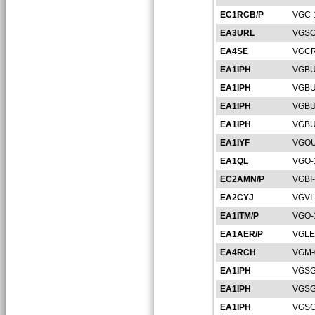
EC1RCB/P
VGC-
EA3URL
VGSO
EA4SE
VGCR
EA1IPH
VGBU
EA1IPH
VGBU
EA1IPH
VGBU
EA1IPH
VGBU
EA1IYF
VGOU
EA1QL
VGO-
EC2AMN/P
VGBI
EA2CYJ
VGVI
EA1ITM/P
VGO-
EA1AER/P
VGLE
EA4RCH
VGM-
EA1IPH
VGSG
EA1IPH
VGSG
EA1IPH
VGSG