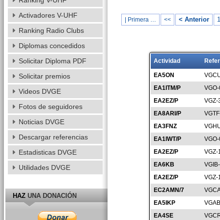
Ranking V-UHF
Activadores V-UHF
< Anterior
| Primera …
<<
Ranking Radio Clubs
Diplomas concedidos
Solicitar Diploma PDF
Actividad
Refer
EA5ON
VGCU
Solicitar premios
EA1ITM/P
VGO-
Videos DVGE
EA2EZ/P
VGZ-
Fotos de seguidores
EA8ARI/P
VGTF
Noticias DVGE
EA3FNZ
VGHU
Descargar referencias
EA1IWT/P
VGO-
Estadisticas DVGE
EA2EZ/P
VGZ-
EA6KB
VGIB
Utilidades DVGE
EA2EZ/P
VGZ-
EC2AMN/7
VGCA
HAZ
UNA DONACIÓN
EA5IKP
VGAB
EA4SE
VGCR