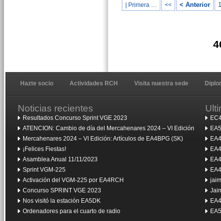
< Anterior
| Primera …
<<
4
Hazte socio
Actividades RCH
Visita nuestra sede
Dipl
Noticias recientes
Ult
Resultados Concurso Sprint VGE 2023
EC4
ATENCION: Cambio de día del Mercahenares 2024 – VI Edición
EA5
Mercahenares 2024 – VI Edición: Artículos de EA4BPG (SK)
EA4
¡Felices Fiestas!
EA4
Asamblea Anual 11/11/2023
EA4
Sprint VGM-225
EA4
Activación del VGM-225 por EA4RCH
jai
Concurso SPRINT VGE 2023
Jai
Nos visitó la estación EA5DK
EA4
Ordenadores para el cuarto de radio
EA5