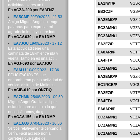
por tu forma de llevar las
EA1IWT/P
VGS-
actividades,eres un f...
En
VGZA-200
por
EA3FNZ
EB2CZF
VGSA
EA5CMP
20/09/2023 - 11:53
EA2EMO/P
VGZ-
Amigo Miguel Ángel no tengo
palabras para expresar mi
EC2AMN/1
VGZA
agradecimiento y sobre todo...
EC2AMN/1
VGZA
En
VGAV-030
por
EA1DMP
EA7JGU
19/09/2023 - 17:12
EA2EZ/P
VGTE
Esta actividad tiene una
EA8ARI/P
VGTF
caminata de 18km entre ida y
vuelta. También es una acti...
EA4FTV
VGCU
En
VGJ-093
por
EA7JGU
EC2AMN/1
VGZA
EA6LU
10/09/2023 - 17:36
FELICITACIONES Luc,
EA2EMO/P
VGZ-
enhorabuena por la actividad de
EC1RCB/P
VGOU
vértice, disfruta de Mallorca...
En
VGIB-010
por
ON7DQ
EA2EZ/P
VGTE
EA7HMK
25/08/2023 - 09:59
EA4FTV
VGCU
Miguel Angel Gracias a ti por
estar siempre atento a lo que
EA8ARI/P
VGTF
necesitábamos, da g...
En
VGAV-156
por
EA1DMP
EC2AMN/1
VGZA
EA1JAG
07/04/2023 - 10:56
EC2AMN/1
VGZA
Vertice relativamente cercano a
Verín. Fácil acceso por la
EC2AMN/1
VGZA
carretera que sube de...