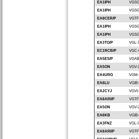
EA1IPH
VGSG
EA1IPH
VGSG
EA8CER/P
VGTF
EA1IPH
VGSG
EA1IPH
VGSG
EA3TO/P
VGL-
EC1RCB/P
VGC-
EA5ES/P
VGAB
EA5ON
VGV-
EA4URG
VGM-
EA6LU
VGIB
EA2CYJ
VGVI
EA8ARI/P
VGTF
EA5ON
VGV-
EA6KB
VGIB
EA3FNZ
VGL-
EA8ARI/P
VGTF