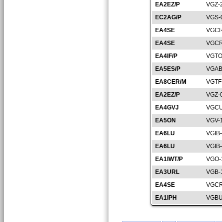
EA2EZ/P
VGZ-
EC2AG/P
VGS-
EA4SE
VGCR
EA4SE
VGCR
EA4IF/P
VGTO
EA5ES/P
VGAB
EA8CER/M
VGTF
EA2EZ/P
VGZ-
EA4GVJ
VGCU
EA5ON
VGV-
EA6LU
VGIB
EA6LU
VGIB
EA1IWT/P
VGO-
EA3URL
VGB-
EA4SE
VGCR
EA1IPH
VGBU