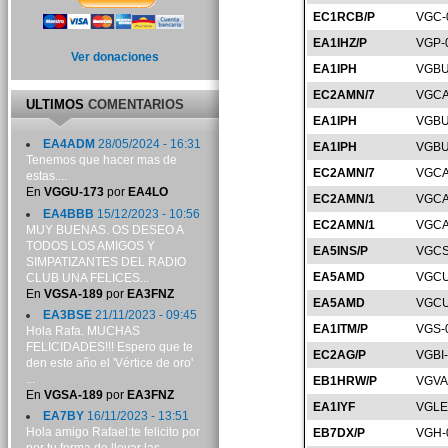
EC1RCB/P
VGC-
EA1IHZ/P
VGP-
Ver donaciones
EA1IPH
VGBU
EC2AMN/7
VGCA
ULTIMOS
COMENTARIOS
EA1IPH
VGBU
EA4ADM
28/05/2024 - 16:31
EA1IPH
VGBU
Tenemos que hacer mas de
EC2AMN/7
VGCA
estas....
En
VGGU-173
por
EA4LO
EC2AMN/1
VGCA
EA4BBB
15/12/2023 - 10:56
EC2AMN/1
VGCA
MUY BUENAS. OS DESEO A
TODOS LOS AMIGOS Y
EA5INS/P
VGCS
SIMPATIZANTES DEL RADIO
EA5AMD
VGCU
CLUB UNA FELICES...
En
VGSA-189
por
EA3FNZ
EA5AMD
VGCU
EA3BSE
21/11/2023 - 09:45
EA1ITM/P
VGS-
Hola Rafa. MUCHAS
FELICIDADES!!! Espero que te
EC2AG/P
VGBI
den este año el 'Vértice de oro'
...
EB1HRW/P
VGVA
En
VGSA-189
por
EA3FNZ
EA1IYF
VGLE
EA7BY
16/11/2023 - 13:51
Hola amigo Rafael:te felicito por
EB7DX/P
VGH-