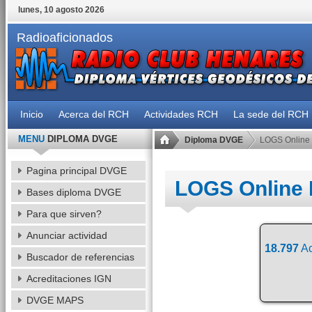
lunes, 10 agosto 2026
Radioaficionados
Inicio
Acerca del RCH
Actividades RCH
La sede del RCH
MENU
DIPLOMA DVGE
Diploma DVGE
LOGS Online
Pagina principal DVGE
LOGS Online
Bases diploma DVGE
Para que sirven?
Anunciar actividad
18.797
Ac
Buscador de referencias
Acreditaciones IGN
DVGE MAPS