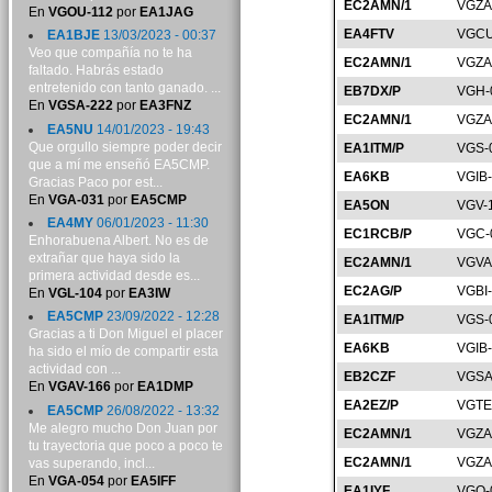
EC2AMN/1
VGZA
En
VGOU-112
por
EA1JAG
EA4FTV
VGCU
EA1BJE
13/03/2023 - 00:37
Veo que compañía no te ha
EC2AMN/1
VGZA
faltado. Habrás estado
entretenido con tanto ganado. ...
EB7DX/P
VGH-
En
VGSA-222
por
EA3FNZ
EC2AMN/1
VGZA
EA5NU
14/01/2023 - 19:43
Que orgullo siempre poder decir
EA1ITM/P
VGS-
que a mí me enseñó EA5CMP.
EA6KB
VGIB
Gracias Paco por est...
En
VGA-031
por
EA5CMP
EA5ON
VGV-
EA4MY
06/01/2023 - 11:30
EC1RCB/P
VGC-
Enhorabuena Albert. No es de
extrañar que haya sido la
EC2AMN/1
VGVA
primera actividad desde es...
EC2AG/P
VGBI
En
VGL-104
por
EA3IW
EA5CMP
23/09/2022 - 12:28
EA1ITM/P
VGS-
Gracias a ti Don Miguel el placer
EA6KB
VGIB
ha sido el mío de compartir esta
actividad con ...
EB2CZF
VGSA
En
VGAV-166
por
EA1DMP
EA2EZ/P
VGTE
EA5CMP
26/08/2022 - 13:32
Me alegro mucho Don Juan por
EC2AMN/1
VGZA
tu trayectoria que poco a poco te
EC2AMN/1
VGZA
vas superando, incl...
En
VGA-054
por
EA5IFF
EA1IYF
VGO-