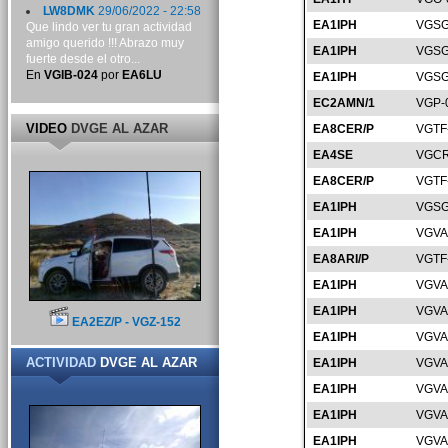
LW8DMK
29/06/2022 - 22:58
EA1IPH
VGSG
Que lindo ver tu gran actividad
amigo querido !!! Abrazo muy
EA1IPH
VGSG
fuerte desde el otro...
En
VGIB-024
por
EA6LU
EA1IPH
VGSG
EC2AMN/1
VGP-
VIDEO
DVGE AL AZAR
EA8CER/P
VGTF
EA4SE
VGCR
EA8CER/P
VGTF
EA1IPH
VGSG
EA1IPH
VGVA
EA8ARI/P
VGTF
EA1IPH
VGVA
EA1IPH
VGVA
EA2EZ/P - VGZ-152
EA1IPH
VGVA
ACTIVIDAD
DVGE AL AZAR
EA1IPH
VGVA
EA1IPH
VGVA
EA1IPH
VGVA
EA1IPH
VGVA