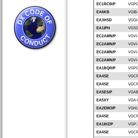
EC1RCB/P
VGPO
EA6KB
VGIB
EA3HSD
VGGI
EA1IPH
VGSG
EC2AMN/P
VGVI
EC2AMN/P
VGVI
EC2AMN/P
VGVI
EC2AMN/P
VGVI
EA1BQR/P
VGPO
EA4SE
VGCR
EA4SE
VGCR
EA5ES/P
VGAB
EA5XY
VGA-
EA2EMO/P
VGHU
EA4SE
VGCR
EA1IHZ/P
VGP-
EA4SE
VGCR