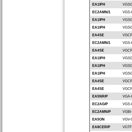
EA1IPH
VGSG
EC2AMN/1
VGS-
EA1IPH
VGSG
EA1IPH
VGSG
EA4SE
VGCR
EC2AMN/1
VGS-
EA4SE
VGCR
EA1IPH
VGSG
EA1IPH
VGSG
EA1IPH
VGSG
EA4SE
VGCR
EA4SE
VGCR
EA5NR/P
VGA-
EC2AG/P
VGS-
EC2AMN/P
VGBI
EA5ON
VGV-
EA8CER/P
VGTF