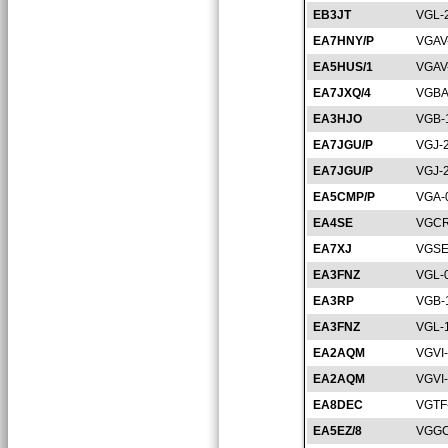
EB3JT
VGL-
EA7HNY/P
VGAV
EA5HUS/1
VGAV
EA7JXQ/4
VGBA
EA3HJO
VGB-
EA7JGU/P
VGJ-
EA7JGU/P
VGJ-
EA5CMP/P
VGA-
EA4SE
VGCR
EA7XJ
VGSE
EA3FNZ
VGL-
EA3RP
VGB-
EA3FNZ
VGL-
EA2AQM
VGVI
EA2AQM
VGVI
EA8DEC
VGTF
EA5EZ/8
VGGC