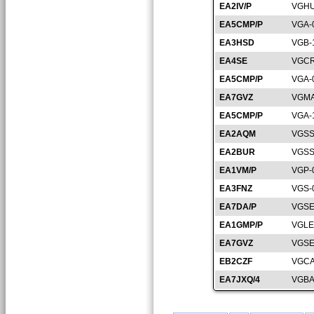
EA2IV/P
VGHU
EA5CMP/P
VGA-
EA3HSD
VGB-
EA4SE
VGCR
EA5CMP/P
VGA-
EA7GVZ
VGMA
EA5CMP/P
VGA-
EA2AQM
VGSS
EA2BUR
VGSS
EA1VM/P
VGP-
EA3FNZ
VGS-
EA7DA/P
VGSE
EA1GMP/P
VGLE
EA7GVZ
VGSE
EB2CZF
VGCA
EA7JXQ/4
VGBA