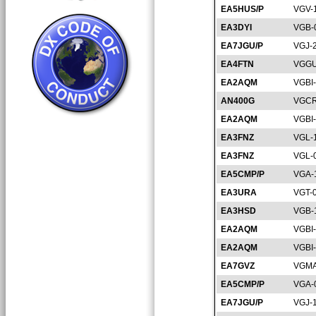
EA5HUS/P
VGV-
EA3DYI
VGB-
EA7JGU/P
VGJ-
EA4FTN
VGGU
EA2AQM
VGBI
AN400G
VGCR
EA2AQM
VGBI
EA3FNZ
VGL-
EA3FNZ
VGL-
EA5CMP/P
VGA-
EA3URA
VGT-
EA3HSD
VGB-
EA2AQM
VGBI
EA2AQM
VGBI
EA7GVZ
VGMA
EA5CMP/P
VGA-
EA7JGU/P
VGJ-