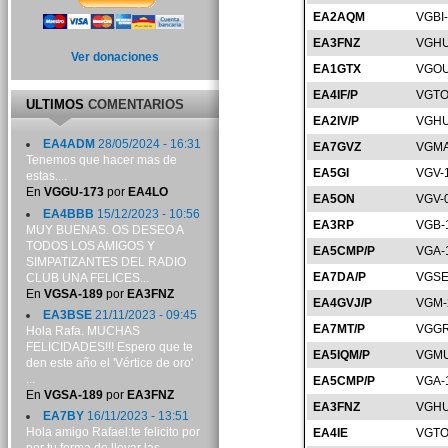
EA2AQM
VGBI
EA3FNZ
VGHU
Ver donaciones
EA1GTX
VGOU
EA4IF/P
VGTO
ULTIMOS
COMENTARIOS
EA2IV/P
VGHU
EA4ADM
28/05/2024 - 16:31
EA7GVZ
VGMA
Tenemos que hacer mas de
EA5GI
VGV-
estas....
En
VGGU-173
por
EA4LO
EA5ON
VGV-
EA4BBB
15/12/2023 - 10:56
EA3RP
VGB-
MUY BUENAS. OS DESEO A
TODOS LOS AMIGOS Y
EA5CMP/P
VGA-
SIMPATIZANTES DEL RADIO
EA7DA/P
VGSE
CLUB UNA FELICES...
En
VGSA-189
por
EA3FNZ
EA4GVJ/P
VGM-
EA3BSE
21/11/2023 - 09:45
EA7MT/P
VGGR
Hola Rafa. MUCHAS
FELICIDADES!!! Espero que te
EA5IQM/P
VGMU
den este año el 'Vértice de oro'
...
EA5CMP/P
VGA-
En
VGSA-189
por
EA3FNZ
EA3FNZ
VGHU
EA7BY
16/11/2023 - 13:51
Hola amigo Rafael:te felicito por
EA4IE
VGTO