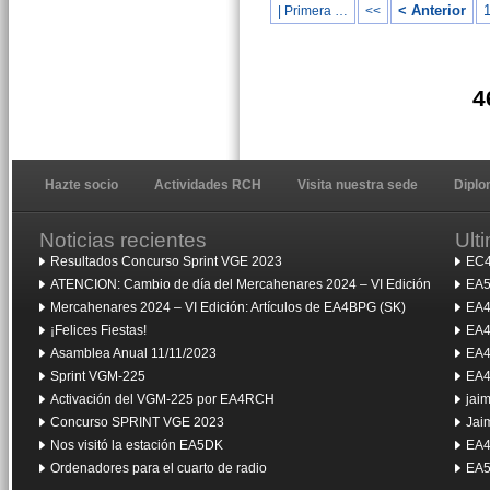
< Anterior
| Primera …
<<
4
Hazte socio
Actividades RCH
Visita nuestra sede
Dipl
Noticias recientes
Ult
Resultados Concurso Sprint VGE 2023
EC4
ATENCION: Cambio de día del Mercahenares 2024 – VI Edición
EA5
Mercahenares 2024 – VI Edición: Artículos de EA4BPG (SK)
EA4
¡Felices Fiestas!
EA4
Asamblea Anual 11/11/2023
EA4
Sprint VGM-225
EA4
Activación del VGM-225 por EA4RCH
jai
Concurso SPRINT VGE 2023
Jai
Nos visitó la estación EA5DK
EA4
Ordenadores para el cuarto de radio
EA5