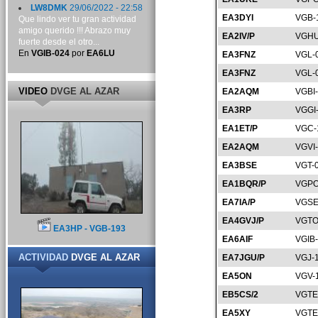
LW8DMK
29/06/2022 - 22:58
EA3DYI
VGB-
Que lindo ver tu gran actividad
amigo querido !!! Abrazo muy
EA2IV/P
VGHU
fuerte desde el otro...
En
VGIB-024
por
EA6LU
EA3FNZ
VGL-
EA3FNZ
VGL-
VIDEO
DVGE AL AZAR
EA2AQM
VGBI
EA3RP
VGGI
EA1ET/P
VGC-
EA2AQM
VGVI
EA3BSE
VGT-
EA1BQR/P
VGPO
EA7IA/P
VGSE
EA4GVJ/P
VGTO
EA3HP - VGB-193
EA6AIF
VGIB
ACTIVIDAD
DVGE AL AZAR
EA7JGU/P
VGJ-
EA5ON
VGV-
EB5CS/2
VGTE
EA5XY
VGTE