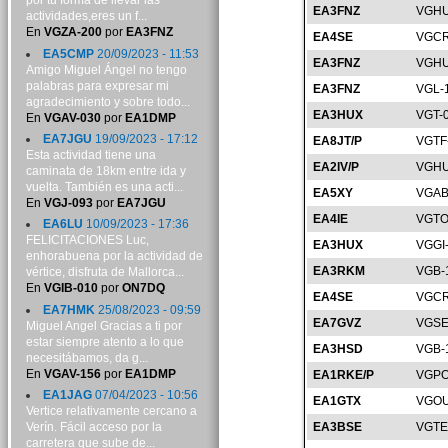
por tu forma de llevar las
EA3FNZ
VGHU
actividades,eres un f...
En
VGZA-200
por
EA3FNZ
EA4SE
VGCR
EA5CMP
20/09/2023 - 11:53
EA3FNZ
VGHU
Amigo Miguel Ángel no tengo
palabras para expresar mi
EA3FNZ
VGL-
agradecimiento y sobre todo...
EA3HUX
VGT-
En
VGAV-030
por
EA1DMP
EA7JGU
19/09/2023 - 17:12
EA8JT/P
VGTF
Esta actividad tiene una
EA2IV/P
VGHU
caminata de 18km entre ida y
vuelta. También es una acti...
EA5XY
VGAB
En
VGJ-093
por
EA7JGU
EA4IE
VGTO
EA6LU
10/09/2023 - 17:36
FELICITACIONES Luc,
EA3HUX
VGGI
enhorabuena por la actividad de
EA3RKM
VGB-
vértice, disfruta de Mallorca...
En
VGIB-010
por
ON7DQ
EA4SE
VGCR
EA7HMK
25/08/2023 - 09:59
EA7GVZ
VGSE
Miguel Angel Gracias a ti por
estar siempre atento a lo que
EA3HSD
VGB-
necesitábamos, da g...
En
VGAV-156
por
EA1DMP
EA1RKE/P
VGPO
EA1JAG
07/04/2023 - 10:56
EA1GTX
VGOU
Vertice relativamente cercano a
Verín. Fácil acceso por la
EA3BSE
VGTE
carretera que sube de...