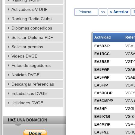
Ranking V-UHF
Activadores V-UHF
< Anterior
| Primera …
<<
Ranking Radio Clubs
Diplomas concedidos
Solicitar Diploma PDF
Actividad
Refer
EA5DZ/P
VGMU
Solicitar premios
EA1RCC
VGSA
Videos DVGE
EA3BSE
VGT-
Fotos de seguidores
EA5FV/P
VGAB
Noticias DVGE
EA5FV/P
VGAB
Descargar referencias
EA5FI/P
VGMU
Estadisticas DVGE
EA5RCL/P
VGCS
EA5CMP/P
VGA-
Utilidades DVGE
EA3HP
VGGI
EA5IKT/6
VGIB
HAZ
UNA DONACIÓN
EA4MY/P
VGM-
EA3FNZ
VGHU