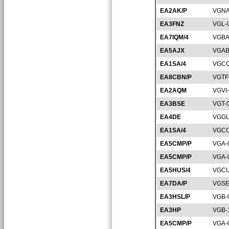
EA2AK/P
VGNA
EA3FNZ
VGL-
EA7IQM/4
VGBA
EA5AJX
VGAB
EA1SA/4
VGCC
EA8CBN/P
VGTF
EA2AQM
VGVI
EA3BSE
VGT-
EA4DE
VGGU
EA1SA/4
VGCC
EA5CMP/P
VGA-
EA5CMP/P
VGA-
EA5HUS/4
VGCU
EA7DA/P
VGSE
EA3HSL/P
VGB-
EA3HP
VGB-
EA5CMP/P
VGA-