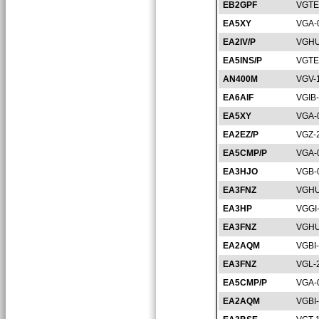
EB2GPF
VGTE
EA5XY
VGA-
EA2IV/P
VGHU
EA5INS/P
VGTE
AN400M
VGV-
EA6AIF
VGIB
EA5XY
VGA-
EA2EZ/P
VGZ-
EA5CMP/P
VGA-
EA3HJO
VGB-
EA3FNZ
VGHU
EA3HP
VGGI
EA3FNZ
VGHU
EA2AQM
VGBI
EA3FNZ
VGL-
EA5CMP/P
VGA-
EA2AQM
VGBI