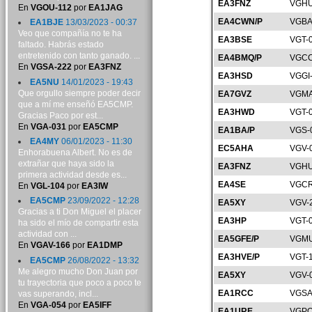
EA3FNZ
VGHU
En
VGOU-112
por
EA1JAG
EA4CWN/P
VGBA
EA1BJE
13/03/2023 - 00:37
Veo que compañía no te ha
EA3BSE
VGT-
faltado. Habrás estado
entretenido con tanto ganado. ...
EA4BMQ/P
VGCC
En
VGSA-222
por
EA3FNZ
EA3HSD
VGGI
EA5NU
14/01/2023 - 19:43
Que orgullo siempre poder decir
EA7GVZ
VGMA
que a mí me enseñó EA5CMP.
EA3HWD
VGT-
Gracias Paco por est...
En
VGA-031
por
EA5CMP
EA1BA/P
VGS-
EA4MY
06/01/2023 - 11:30
EC5AHA
VGV-
Enhorabuena Albert. No es de
extrañar que haya sido la
EA3FNZ
VGHU
primera actividad desde es...
EA4SE
VGCR
En
VGL-104
por
EA3IW
EA5CMP
23/09/2022 - 12:28
EA5XY
VGV-
Gracias a ti Don Miguel el placer
EA3HP
VGT-
ha sido el mío de compartir esta
actividad con ...
EA5GFE/P
VGMU
En
VGAV-166
por
EA1DMP
EA3HVE/P
VGT-
EA5CMP
26/08/2022 - 13:32
Me alegro mucho Don Juan por
EA5XY
VGV-
tu trayectoria que poco a poco te
EA1RCC
VGSA
vas superando, incl...
En
VGA-054
por
EA5IFF
EA1URE
VGPO