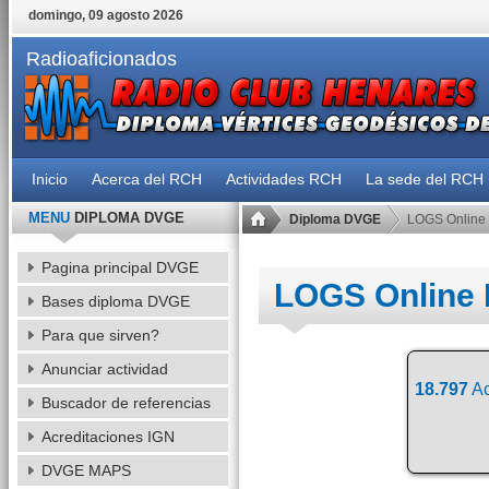
domingo, 09 agosto 2026
Radioaficionados
Inicio
Acerca del RCH
Actividades RCH
La sede del RCH
MENU
DIPLOMA DVGE
Diploma DVGE
LOGS Online
Pagina principal DVGE
LOGS Online
Bases diploma DVGE
Para que sirven?
Anunciar actividad
18.797
Ac
Buscador de referencias
Acreditaciones IGN
DVGE MAPS