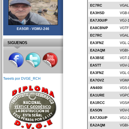
EC7RC
VGAL
EA3HSD
VGB-
EA7JGU/P
VGJ-
EA8CBN/P
VGTF
EA5GR - VGMU-246
EC7RC
VGAL
SIGUENOS
EA3FNZ
VGL-
EA2AQM
VGBI
EA3BSE
VGT-
EA5TT
VGV-
EA3FNZ
VGL-
Tweets por DVGE_RCH
EA7GVZ
VGMA
AN400I
VGS-
EA1URE
VGPO
EA1RCC
VGSA
EA5ON
VGV-
EA7JGU/P
VGJ-
EA2AQM
VGBI