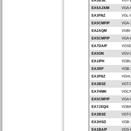
EA3BSE
VGT-
EA5AJX/M
VGA-
EA3FNZ
VGL-
EA5CMP/P
VGA-
EA2AQM
VGBI
EA5CMP/P
VGA-
EA7DA/P
VGSE
EA5ON
VGV-
EA1IPH
VGBU
EA3RP
VGB-
EA3FNZ
VGHU
EA3BSE
VGT-
EA7HMK
VGCA
EA5CMP/P
VGA-
EA7JXQ/4
VGBA
EA3BSE
VGT-
EA3HSD
VGB-
EA1BA/P
VGS-