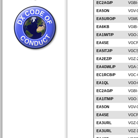
EC2AG/P
VGBI
EA5ON
VGV-
EA5URO/P
VGMU
EA6KB
VGIB
EA1IWT/P
VGO-
EA4SE
VGCR
EA5ITJ/P
VGCS
EA2EZ/P
VGZ-
EA4GWL/P
VGA-
EC1RCB/P
VGC-
EA1QL
VGO-
EC2AG/P
VGBI
EA1ITM/P
VGO-
EA5ON
VGV-
EA4SE
VGCR
EA3URL
VGZ-
EA3URL
VGZ-