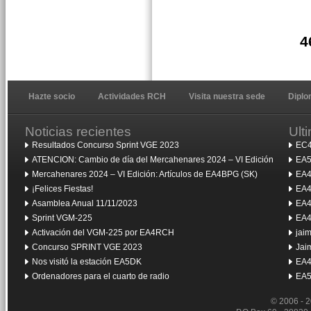
4
Hazte socio
Actividades RCH
Visita nuestra sede
Dipl
Noticias recientes
Ult
Resultados Concurso Sprint VGE 2023
EC4
ATENCION: Cambio de día del Mercahenares 2024 – VI Edición
EA5
Mercahenares 2024 – VI Edición: Artículos de EA4BPG (SK)
EA4
¡Felices Fiestas!
EA4
Asamblea Anual 11/11/2023
EA4
Sprint VGM-225
EA4
Activación del VGM-225 por EA4RCH
jai
Concurso SPRINT VGE 2023
Jai
Nos visitó la estación EA5DK
EA4
Ordenadores para el cuarto de radio
EA5
© 2006 - 