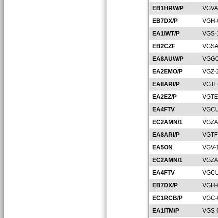
EB1HRW/P
VGVA
EB7DX/P
VGH-
EA1IWT/P
VGS-
EB2CZF
VGSA
EA8AUW/P
VGGC
EA2EMO/P
VGZ-
EA8ARI/P
VGTF
EA2EZ/P
VGTE
EA4FTV
VGCU
EC2AMN/1
VGZA
EA8ARI/P
VGTF
EA5ON
VGV-
EC2AMN/1
VGZA
EA4FTV
VGCU
EB7DX/P
VGH-
EC1RCB/P
VGC-
EA1ITM/P
VGS-