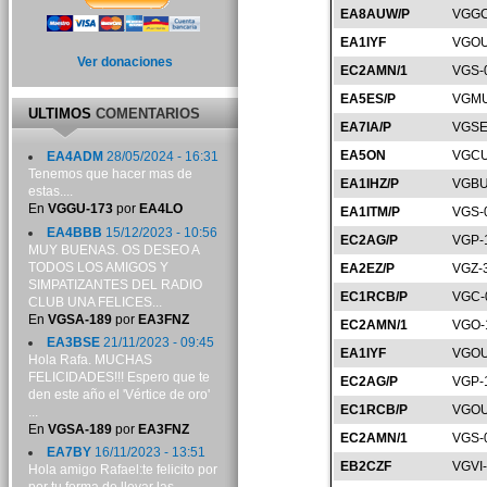
EA8AUW/P
VGGC
EA1IYF
VGOU
Ver donaciones
EC2AMN/1
VGS-
EA5ES/P
VGMU
ULTIMOS
COMENTARIOS
EA7IA/P
VGSE
EA5ON
VGCU
EA4ADM
28/05/2024 - 16:31
Tenemos que hacer mas de
EA1IHZ/P
VGBU
estas....
En
VGGU-173
por
EA4LO
EA1ITM/P
VGS-
EA4BBB
15/12/2023 - 10:56
EC2AG/P
VGP-
MUY BUENAS. OS DESEO A
TODOS LOS AMIGOS Y
EA2EZ/P
VGZ-
SIMPATIZANTES DEL RADIO
EC1RCB/P
VGC-
CLUB UNA FELICES...
En
VGSA-189
por
EA3FNZ
EC2AMN/1
VGO-
EA3BSE
21/11/2023 - 09:45
EA1IYF
VGOU
Hola Rafa. MUCHAS
FELICIDADES!!! Espero que te
EC2AG/P
VGP-
den este año el 'Vértice de oro'
EC1RCB/P
VGOU
...
En
VGSA-189
por
EA3FNZ
EC2AMN/1
VGS-
EA7BY
16/11/2023 - 13:51
EB2CZF
VGVI
Hola amigo Rafael:te felicito por