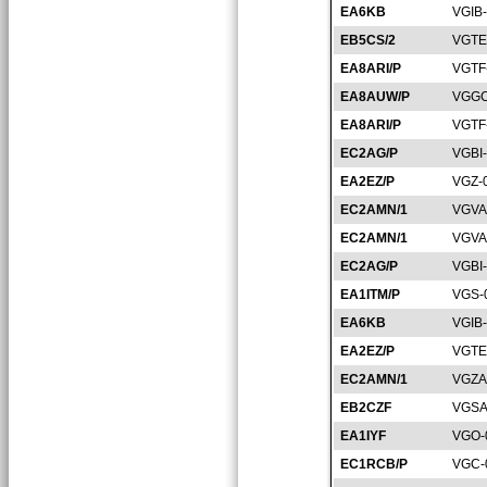
EA6KB
VGIB
EB5CS/2
VGTE
EA8ARI/P
VGTF
EA8AUW/P
VGGC
EA8ARI/P
VGTF
EC2AG/P
VGBI
EA2EZ/P
VGZ-
EC2AMN/1
VGVA
EC2AMN/1
VGVA
EC2AG/P
VGBI
EA1ITM/P
VGS-
EA6KB
VGIB
EA2EZ/P
VGTE
EC2AMN/1
VGZA
EB2CZF
VGSA
EA1IYF
VGO-
EC1RCB/P
VGC-