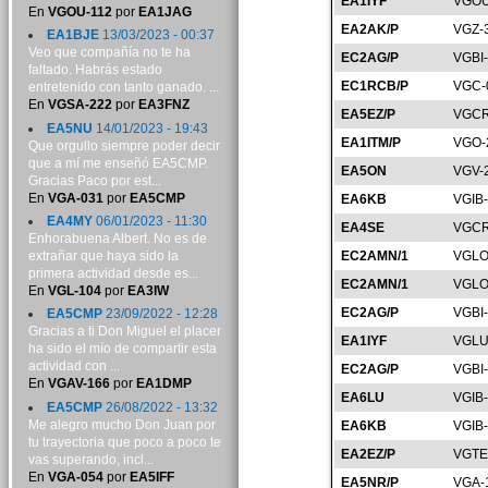
EA1IYF
VGOU
En
VGOU-112
por
EA1JAG
EA2AK/P
VGZ-
EA1BJE
13/03/2023 - 00:37
Veo que compañía no te ha
EC2AG/P
VGBI
faltado. Habrás estado
EC1RCB/P
VGC-
entretenido con tanto ganado. ...
En
VGSA-222
por
EA3FNZ
EA5EZ/P
VGCR
EA5NU
14/01/2023 - 19:43
EA1ITM/P
VGO-
Que orgullo siempre poder decir
que a mí me enseñó EA5CMP.
EA5ON
VGV-
Gracias Paco por est...
En
VGA-031
por
EA5CMP
EA6KB
VGIB
EA4MY
06/01/2023 - 11:30
EA4SE
VGCR
Enhorabuena Albert. No es de
extrañar que haya sido la
EC2AMN/1
VGLO
primera actividad desde es...
EC2AMN/1
VGLO
En
VGL-104
por
EA3IW
EC2AG/P
VGBI
EA5CMP
23/09/2022 - 12:28
Gracias a ti Don Miguel el placer
EA1IYF
VGLU
ha sido el mío de compartir esta
actividad con ...
EC2AG/P
VGBI
En
VGAV-166
por
EA1DMP
EA6LU
VGIB
EA5CMP
26/08/2022 - 13:32
Me alegro mucho Don Juan por
EA6KB
VGIB
tu trayectoria que poco a poco te
EA2EZ/P
VGTE
vas superando, incl...
En
VGA-054
por
EA5IFF
EA5NR/P
VGA-