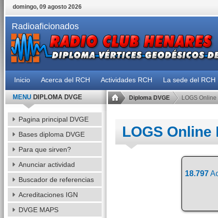
domingo, 09 agosto 2026
Radioaficionados
Inicio
Acerca del RCH
Actividades RCH
La sede del RCH
MENU
DIPLOMA DVGE
Diploma DVGE
LOGS Online
Pagina principal DVGE
LOGS Online
Bases diploma DVGE
Para que sirven?
Anunciar actividad
18.797
Ac
Buscador de referencias
Acreditaciones IGN
DVGE MAPS