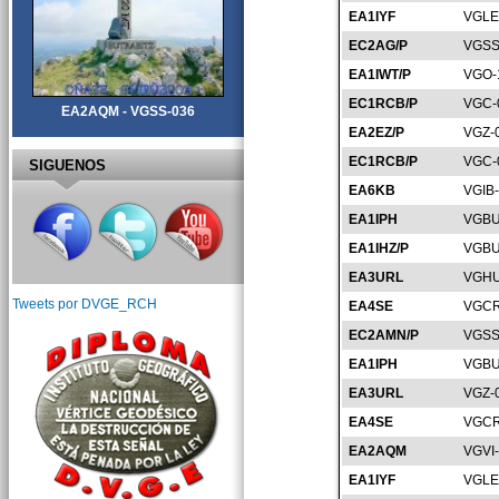
EA1IYF
VGLE
EC2AG/P
VGSS
EA1IWT/P
VGO-
EC1RCB/P
VGC-
EA2AQM - VGSS-036
EA2EZ/P
VGZ-
EC1RCB/P
VGC-
SIGUENOS
EA6KB
VGIB
EA1IPH
VGBU
EA1IHZ/P
VGBU
EA3URL
VGHU
Tweets por DVGE_RCH
EA4SE
VGCR
EC2AMN/P
VGSS
EA1IPH
VGBU
EA3URL
VGZ-
EA4SE
VGCR
EA2AQM
VGVI
EA1IYF
VGLE