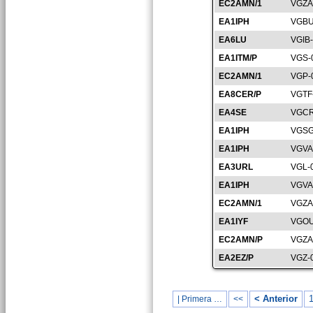
EC2AMN/1
VGZA
EA1IPH
VGBU
EA6LU
VGIB
EA1ITM/P
VGS-
EC2AMN/1
VGP-
EA8CER/P
VGTF
EA4SE
VGCR
EA1IPH
VGSG
EA1IPH
VGVA
EA3URL
VGL-
EA1IPH
VGVA
EC2AMN/1
VGZA
EA1IYF
VGOU
EC2AMN/P
VGZA
EA2EZ/P
VGZ-
< Anterior
| Primera …
<<