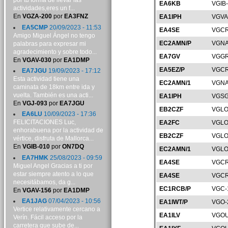
por tu forma de llevar las
EA6KB
VGIB-
actividades,eres un f...
En
VGZA-200
por
EA3FNZ
EA1IPH
VGVA
EA5CMP
20/09/2023 - 11:53
EA4SE
VGCR
Amigo Miguel Ángel no tengo
EC2AMN/P
VGNA
palabras para expresar mi
agradecimiento y sobre todo...
EA7GV
VGGR
En
VGAV-030
por
EA1DMP
EA5EZ/P
VGCR
EA7JGU
19/09/2023 - 17:12
Esta actividad tiene una
EC2AMN/1
VGNA
caminata de 18km entre ida y
vuelta. También es una acti...
EA1IPH
VGSG
En
VGJ-093
por
EA7JGU
EB2CZF
VGLO
EA6LU
10/09/2023 - 17:36
FELICITACIONES Luc,
EA2FC
VGLO
enhorabuena por la actividad de
EB2CZF
VGLO
vértice, disfruta de Mallorca...
En
VGIB-010
por
ON7DQ
EC2AMN/1
VGLO
EA7HMK
25/08/2023 - 09:59
EA4SE
VGCR
Miguel Angel Gracias a ti por
estar siempre atento a lo que
EA4SE
VGCR
necesitábamos, da g...
EC1RCB/P
VGC-
En
VGAV-156
por
EA1DMP
EA1JAG
07/04/2023 - 10:56
EA1IWT/P
VGO-
Vertice relativamente cercano a
EA1ILV
VGOU
Verín. Fácil acceso por la
carretera que sube de...