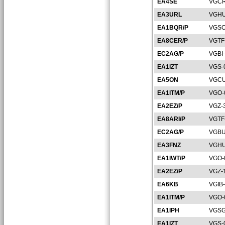
EA4SE
VGCR
EA3URL
VGHU
EA1BQR/P
VGSO
EA8CER/P
VGTF
EC2AG/P
VGBI
EA1IZT
VGS-
EA5ON
VGCU
EA1ITM/P
VGO-
EA2EZ/P
VGZ-
EA8ARI/P
VGTF
EC2AG/P
VGBU
EA3FNZ
VGHU
EA1IWT/P
VGO-
EA2EZ/P
VGZ-
EA6KB
VGIB
EA1ITM/P
VGO-
EA1IPH
VGSG
EA1IZT
VGS-