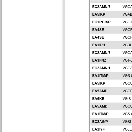
EC2AMN/7
VGCA
EA5IKP
VGAB
EC1RCB/P
VGC-
EA4SE
VGCR
EA4SE
VGCR
EA1IPH
VGBU
EC2AMN/7
VGCA
EA3FNZ
VGT-
EC2AMN/1
VGCA
EA1ITM/P
VGS-
EA5IKP
VGCU
EA5AMD
VGCR
EA6KB
VGIB
EA5AMD
VGCU
EA1ITM/P
VGS-
EC2AG/P
VGBI
EA1IYF
VGLE