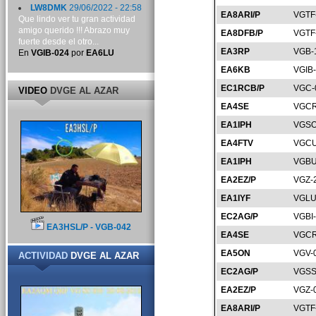
LW8DMK
29/06/2022 - 22:58
EA8ARI/P
VGTF
Que lindo ver tu gran actividad
amigo querido !!! Abrazo muy
EA8DFB/P
VGTF
fuerte desde el otro...
EA3RP
VGB-
En
VGIB-024
por
EA6LU
EA6KB
VGIB
EC1RCB/P
VGC-
VIDEO
DVGE AL AZAR
EA4SE
VGCR
EA1IPH
VGSO
EA4FTV
VGCU
EA1IPH
VGBU
EA2EZ/P
VGZ-
EA1IYF
VGLU
EC2AG/P
VGBI
EA3HSL/P - VGB-042
EA4SE
VGCR
EA5ON
VGV-
ACTIVIDAD
DVGE AL AZAR
EC2AG/P
VGSS
EA2EZ/P
VGZ-
EA8ARI/P
VGTF