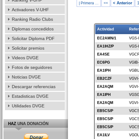
Ranking V-UHF
< Anterior
| Primera …
<<
Activadores V-UHF
Ranking Radio Clubs
Diplomas concedidos
Actividad
Refer
Solicitar Diploma PDF
EC2AMN/1
VGS-
EA1IHZ/P
VGS-
Solicitar premios
EA4SE
VGCR
Videos DVGE
EC6PG
VGIB
Fotos de seguidores
EA1IPH
VGBU
Noticias DVGE
EB2CZF
VGVI
Descargar referencias
EA2AQM
VGVI
EA1IPH
VGSG
Estadisticas DVGE
EA2AQM
VGVI
Utilidades DVGE
EB5CS/P
VGCS
EB5CS/P
VGCS
HAZ
UNA DONACIÓN
EB5CS/P
VGCS
EA1ILV
VGOU