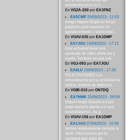
por tu forma de llevar las
actividades,eres un f...
En
VGZA-200
por
EA3FNZ
EA5CMP
20/09/2023 - 11:53
Amigo Miguel Ángel no tengo
palabras para expresar mi
agradecimiento y sobre todo...
En
VGAV-030
por
EA1DMP
EA7JGU
19/09/2023 - 17:12
Esta actividad tiene una
caminata de 18km entre ida y
vuelta. También es una acti...
En
VGJ-093
por
EA7JGU
EA6LU
10/09/2023 - 17:36
FELICITACIONES Luc,
enhorabuena por la actividad de
vértice, disfruta de Mallorca...
En
VGIB-010
por
ON7DQ
EA7HMK
25/08/2023 - 09:59
Miguel Angel Gracias a ti por
estar siempre atento a lo que
necesitábamos, da g...
En
VGAV-156
por
EA1DMP
EA1JAG
07/04/2023 - 10:56
Vertice relativamente cercano a
Verín. Fácil acceso por la
carretera que sube de...