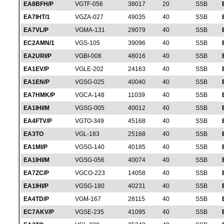
EA8BFH/P
VGTF-056
38017
20
SSB
EA7IHT/1
VGZA-027
49035
40
SSB
EA7VL/P
VGMA-131
29079
40
SSB
EC2AMN/1
VGS-105
39096
40
SSB
EA2URI/P
VGBI-008
48016
40
SSB
EA1EV/P
VGLE-202
24163
40
SSB
EA1EN/P
VGSG-025
40040
40
SSB
EA7HMK/P
VGCA-148
11039
40
SSB
EA1IHI/M
VGSG-005
40012
40
SSB
EA4FTV/P
VGTO-349
45168
40
SSB
EA3TO
VGL-183
25168
40
SSB
EA1MI/P
VGSG-140
40185
40
SSB
EA1IHI/M
VGSG-056
40074
40
SSB
EA7ZC/P
VGCO-223
14058
40
SSB
EA1IHI/P
VGSG-180
40231
40
SSB
EA4TD/P
VGM-167
28115
40
SSB
EC7AKV/P
VGSE-235
41095
40
SSB