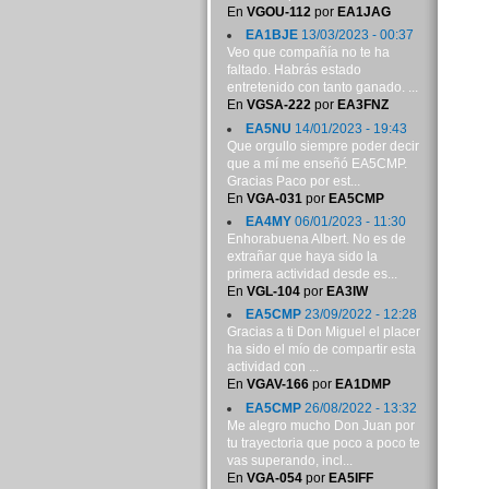
En
VGOU-112
por
EA1JAG
EA1BJE
13/03/2023 - 00:37
Veo que compañía no te ha
faltado. Habrás estado
entretenido con tanto ganado. ...
En
VGSA-222
por
EA3FNZ
EA5NU
14/01/2023 - 19:43
Que orgullo siempre poder decir
que a mí me enseñó EA5CMP.
Gracias Paco por est...
En
VGA-031
por
EA5CMP
EA4MY
06/01/2023 - 11:30
Enhorabuena Albert. No es de
extrañar que haya sido la
primera actividad desde es...
En
VGL-104
por
EA3IW
EA5CMP
23/09/2022 - 12:28
Gracias a ti Don Miguel el placer
ha sido el mío de compartir esta
actividad con ...
En
VGAV-166
por
EA1DMP
EA5CMP
26/08/2022 - 13:32
Me alegro mucho Don Juan por
tu trayectoria que poco a poco te
vas superando, incl...
En
VGA-054
por
EA5IFF