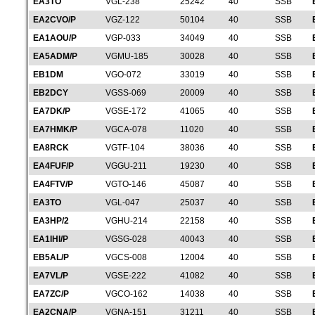
EA3TO
VGL-238
25242
40
SSB
EA2CVO/P
VGZ-122
50104
40
SSB
EA1AOU/P
VGP-033
34049
40
SSB
EA5ADM/P
VGMU-185
30028
40
SSB
EB1DM
VGO-072
33019
40
SSB
EB2DCY
VGSS-069
20009
40
SSB
EA7DK/P
VGSE-172
41065
40
SSB
EA7HMK/P
VGCA-078
11020
40
SSB
EA8RCK
VGTF-104
38036
40
SSB
EA4FUF/P
VGGU-211
19230
40
SSB
EA4FTV/P
VGTO-146
45087
40
SSB
EA3TO
VGL-047
25037
40
SSB
EA3HP/2
VGHU-214
22158
40
SSB
EA1IHI/P
VGSG-028
40043
40
SSB
EB5AL/P
VGCS-008
12004
40
SSB
EA7VL/P
VGSE-222
41082
40
SSB
EA7ZC/P
VGCO-162
14038
40
SSB
EA2CNA/P
VGNA-151
31211
40
SSB