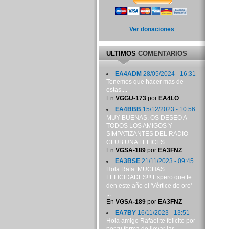
Ver donaciones
ULTIMOS
COMENTARIOS
EA4ADM
28/05/2024 - 16:31
Tenemos que hacer mas de
estas....
En
VGGU-173
por
EA4LO
EA4BBB
15/12/2023 - 10:56
MUY BUENAS. OS DESEO A
TODOS LOS AMIGOS Y
SIMPATIZANTES DEL RADIO
CLUB UNA FELICES...
En
VGSA-189
por
EA3FNZ
EA3BSE
21/11/2023 - 09:45
Hola Rafa. MUCHAS
FELICIDADES!!! Espero que te
den este año el 'Vértice de oro'
...
En
VGSA-189
por
EA3FNZ
EA7BY
16/11/2023 - 13:51
Hola amigo Rafael:te felicito por