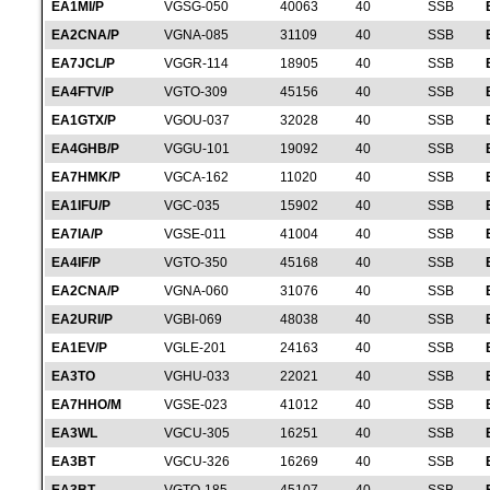
EA1MI/P
VGSG-050
40063
40
SSB
EA2CNA/P
VGNA-085
31109
40
SSB
EA7JCL/P
VGGR-114
18905
40
SSB
EA4FTV/P
VGTO-309
45156
40
SSB
EA1GTX/P
VGOU-037
32028
40
SSB
EA4GHB/P
VGGU-101
19092
40
SSB
EA7HMK/P
VGCA-162
11020
40
SSB
EA1IFU/P
VGC-035
15902
40
SSB
EA7IA/P
VGSE-011
41004
40
SSB
EA4IF/P
VGTO-350
45168
40
SSB
EA2CNA/P
VGNA-060
31076
40
SSB
EA2URI/P
VGBI-069
48038
40
SSB
EA1EV/P
VGLE-201
24163
40
SSB
EA3TO
VGHU-033
22021
40
SSB
EA7HHO/M
VGSE-023
41012
40
SSB
EA3WL
VGCU-305
16251
40
SSB
EA3BT
VGCU-326
16269
40
SSB