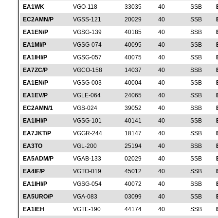
EA1WK
VGO-118
33035
40
SSB
EC2AMN/P
VGSS-121
20029
40
SSB
EA1EN/P
VGSG-139
40185
40
SSB
EA1MI/P
VGSG-074
40095
40
SSB
EA1IHI/P
VGSG-057
40075
40
SSB
EA7ZC/P
VGCO-158
14037
40
SSB
EA1EN/P
VGSG-003
40004
40
SSB
EA1EV/P
VGLE-064
24065
40
SSB
EC2AMN/1
VGS-024
39052
40
SSB
EA1IHI/P
VGSG-101
40141
40
SSB
EA7JKT/P
VGGR-244
18147
40
SSB
EA3TO
VGL-200
25194
40
SSB
EA5ADM/P
VGAB-133
02029
40
SSB
EA4IF/P
VGTO-019
45012
40
SSB
EA1IHI/P
VGSG-054
40072
40
SSB
EA5URO/P
VGA-083
03099
40
SSB
EA1IEH
VGTE-190
44174
40
SSB