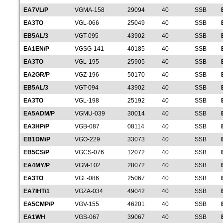
EA7VL/P
VGMA-158
29094
40
SSB
EA3TO
VGL-066
25049
40
SSB
EB5AL/3
VGT-095
43902
40
SSB
EA1EN/P
VGSG-141
40185
40
SSB
EA3TO
VGL-195
25905
40
SSB
EA2GR/P
VGZ-196
50170
40
SSB
EB5AL/3
VGT-094
43902
40
SSB
EA3TO
VGL-198
25192
40
SSB
EA5ADM/P
VGMU-039
30014
40
SSB
EA3HP/P
VGB-087
08114
40
SSB
EB1DM/P
VGO-229
33073
40
SSB
EB5CS/P
VGCS-076
12072
40
SSB
EA4MY/P
VGM-102
28072
40
SSB
EA3TO
VGL-086
25067
40
SSB
EA7IHT/1
VGZA-034
49042
40
SSB
EA5CMP/P
VGV-155
46201
40
SSB
EA1WH
VGS-067
39067
40
SSB