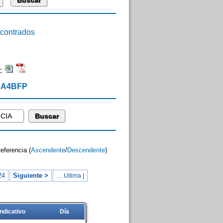
ontrados
:
 EA4BFP
Referencia (
Ascendente
/
Descendente
)
24
Siguiente >
… Ultima |
Indicativo
Día