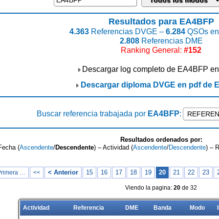
Resultados para EA4BFP
4.363
Referencias DVGE –
6.284
QSOs enc
2.808
Referencias DME
Ranking General:
#152
Descargar log completo de EA4BFP en
Descargar diploma DVGE en pdf de
Buscar referencia trabajada por
EA4BFP
:
Resultados ordenados por:
Fecha (
Ascendente
/
Descendente
) – Actividad (
Ascendente
/
Descendente
) – 
< Anterior
15
16
17
18
19
20
21
22
23
Primera …
<<
Viendo la pagina:
20
de 32
Actividad
Referencia
DME
Banda
Modo