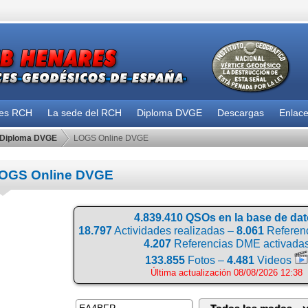
des RCH
La sede del RCH
Diploma DVGE
Descargas
Enlac
Diploma DVGE
LOGS Online DVGE
OGS Online DVGE
4.839.410 QSOs en la base de da
18.797
Actividades realizadas –
8.061
Referenc
4.207
Referencias DME activada
133.855
Fotos –
4.481
Videos
Última actualización 08/08/2026 12:38