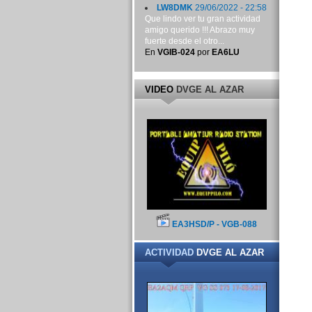
LW8DMK
29/06/2022 - 22:58
Que lindo ver tu gran actividad
amigo querido !!! Abrazo muy
fuerte desde el otro...
En
VGIB-024
por
EA6LU
VIDEO
DVGE AL AZAR
EA3HSD/P - VGB-088
ACTIVIDAD
DVGE AL AZAR