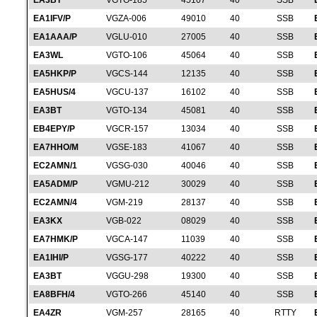
EA3BT
VGTO-185
45107
40
SSB
EA1IFV/P
VGZA-006
49010
40
SSB
EA1AAA/P
VGLU-010
27005
40
SSB
EA3WL
VGTO-106
45064
40
SSB
EA5HKP/P
VGCS-144
12135
40
SSB
EA5HUS/4
VGCU-137
16102
40
SSB
EA3BT
VGTO-134
45081
40
SSB
EB4EPY/P
VGCR-157
13034
40
SSB
EA7HHO/M
VGSE-183
41067
40
SSB
EC2AMN/1
VGSG-030
40046
40
SSB
EA5ADM/P
VGMU-212
30029
40
SSB
EC2AMN/4
VGM-219
28137
40
SSB
EA3KX
VGB-022
08029
40
SSB
EA7HMK/P
VGCA-147
11039
40
SSB
EA1IHI/P
VGSG-177
40222
40
SSB
EA3BT
VGGU-298
19300
40
SSB
EA8BFH/4
VGTO-266
45140
40
SSB
EA4ZR
VGM-257
28165
40
RTTY