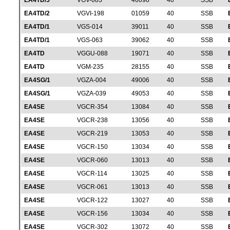
EA4TD/5
VGV-083
46098
40
SSB
EA4TD/2
VGVI-198
01059
40
SSB
EA4TD/1
VGS-014
39011
40
SSB
EA4TD/1
VGS-063
39062
40
SSB
EA4TD
VGGU-088
19071
40
SSB
EA4TD
VGM-235
28155
40
SSB
EA4SG/1
VGZA-004
49006
40
SSB
EA4SG/1
VGZA-039
49053
40
SSB
EA4SE
VGCR-354
13084
40
SSB
EA4SE
VGCR-238
13056
40
SSB
EA4SE
VGCR-219
13053
40
SSB
EA4SE
VGCR-150
13034
40
SSB
EA4SE
VGCR-060
13013
40
SSB
EA4SE
VGCR-114
13025
40
SSB
EA4SE
VGCR-061
13013
40
SSB
EA4SE
VGCR-122
13027
40
SSB
EA4SE
VGCR-156
13034
40
SSB
EA4SE
VGCR-302
13072
40
SSB