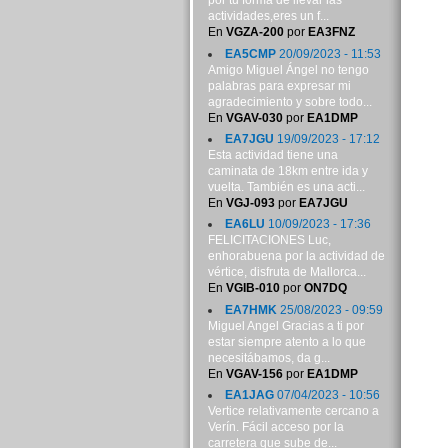
por tu forma de llevar las
actividades,eres un f...
En
VGZA-200
por
EA3FNZ
EA5CMP
20/09/2023 - 11:53
Amigo Miguel Ángel no tengo
palabras para expresar mi
agradecimiento y sobre todo...
En
VGAV-030
por
EA1DMP
EA7JGU
19/09/2023 - 17:12
Esta actividad tiene una
caminata de 18km entre ida y
vuelta. También es una acti...
En
VGJ-093
por
EA7JGU
EA6LU
10/09/2023 - 17:36
FELICITACIONES Luc,
enhorabuena por la actividad de
vértice, disfruta de Mallorca...
En
VGIB-010
por
ON7DQ
EA7HMK
25/08/2023 - 09:59
Miguel Angel Gracias a ti por
estar siempre atento a lo que
necesitábamos, da g...
En
VGAV-156
por
EA1DMP
EA1JAG
07/04/2023 - 10:56
Vertice relativamente cercano a
Verín. Fácil acceso por la
carretera que sube de...