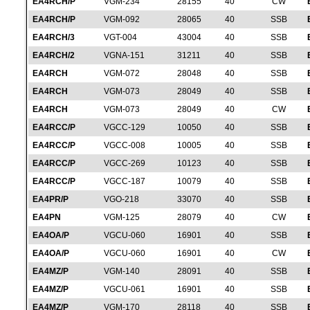
EA4RCH/P
VGM-234
28155
40
CW
EA4RCH/P
VGM-092
28065
40
SSB
EA4RCH/3
VGT-004
43004
40
SSB
EA4RCH/2
VGNA-151
31211
40
SSB
EA4RCH
VGM-072
28048
40
SSB
EA4RCH
VGM-073
28049
40
SSB
EA4RCH
VGM-073
28049
40
CW
EA4RCC/P
VGCC-129
10050
40
SSB
EA4RCC/P
VGCC-008
10005
40
SSB
EA4RCC/P
VGCC-269
10123
40
SSB
EA4RCC/P
VGCC-187
10079
40
SSB
EA4PR/P
VGO-218
33070
40
SSB
EA4PN
VGM-125
28079
40
CW
EA4OA/P
VGCU-060
16901
40
SSB
EA4OA/P
VGCU-060
16901
40
CW
EA4MZ/P
VGM-140
28091
40
SSB
EA4MZ/P
VGCU-061
16901
40
SSB
EA4MZ/P
VGM-170
28118
40
SSB