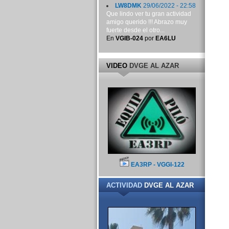
LW8DMK
29/06/2022 - 22:58
Que lindo ver tu gran actividad
amigo querido !!! Abrazo muy
fuerte desde el otro...
En
VGIB-024
por
EA6LU
VIDEO
DVGE AL AZAR
EA3RP - VGGI-122
ACTIVIDAD
DVGE AL AZAR