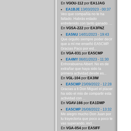
En
VGOU-112
por
EA1JAG
EA1BJE
13/03/2023 - 00:37
Veo que compañía no te ha
faltado. Habrás estado
entretenido con tanto ganado. ...
En
VGSA-222
por
EA3FNZ
EA5NU
14/01/2023 - 19:43
Que orgullo siempre poder decir
que a mí me enseñó EA5CMP.
Gracias Paco por est...
En
VGA-031
por
EA5CMP
EA4MY
06/01/2023 - 11:30
Enhorabuena Albert. No es de
extrañar que haya sido la
primera actividad desde es...
En
VGL-104
por
EA3IW
EA5CMP
23/09/2022 - 12:28
Gracias a ti Don Miguel el placer
ha sido el mío de compartir esta
actividad con ...
En
VGAV-166
por
EA1DMP
EA5CMP
26/08/2022 - 13:32
Me alegro mucho Don Juan por
tu trayectoria que poco a poco te
vas superando, incl...
En
VGA-054
por
EA5IFF