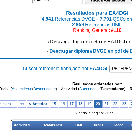
Resultados para EA4DGI
4.941
Referencias DVGE –
7.791
QSOs enc
2.959
Referencias DME
Ranking General:
#110
Descargar log completo de EA4DGI en
Descargar diploma DVGE en pdf de
Buscar referencia trabajada por
EA4DGI
:
Resultados ordenados por:
Fecha (
Ascendente
/
Descendente
) – Actividad (
Ascendente
/
Descendente
) – 
< Anterior
15
16
17
18
19
20
21
22
23
Primera …
<<
Viendo la pagina:
20
de 39
Actividad
Referencia
DME
Banda
Modo