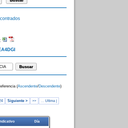
ontrados
:
 EA4DGI
Referencia (
Ascendente
/
Descendente
)
24
Siguiente >
>>
… Ultima |
Indicativo
Día