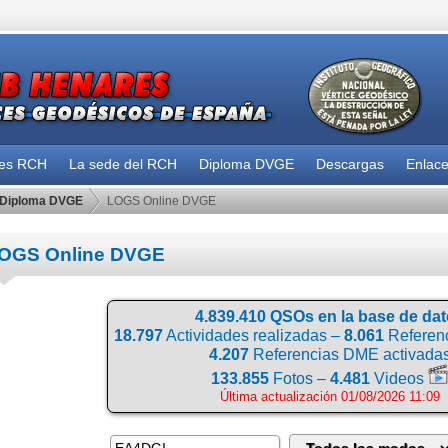
des RCH
La sede del RCH
Diploma DVGE
Descargas
Enlac
Diploma DVGE
LOGS Online DVGE
OGS Online DVGE
4.839.410 QSOs en la base de da
18.797
Actividades realizadas –
8.061
Referenc
4.207
Referencias DME activada
133.855
Fotos –
4.481
Videos
Última actualización 01/08/2026 11:09