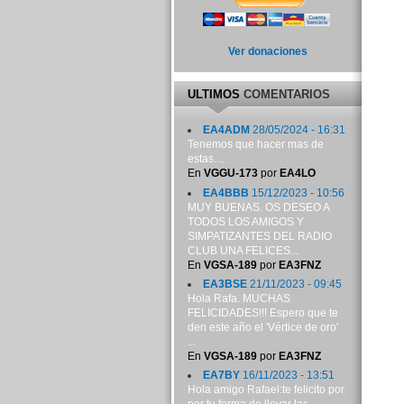
Ver donaciones
ULTIMOS
COMENTARIOS
EA4ADM
28/05/2024 - 16:31
Tenemos que hacer mas de
estas....
En
VGGU-173
por
EA4LO
EA4BBB
15/12/2023 - 10:56
MUY BUENAS. OS DESEO A
TODOS LOS AMIGOS Y
SIMPATIZANTES DEL RADIO
CLUB UNA FELICES...
En
VGSA-189
por
EA3FNZ
EA3BSE
21/11/2023 - 09:45
Hola Rafa. MUCHAS
FELICIDADES!!! Espero que te
den este año el 'Vértice de oro'
...
En
VGSA-189
por
EA3FNZ
EA7BY
16/11/2023 - 13:51
Hola amigo Rafael:te felicito por