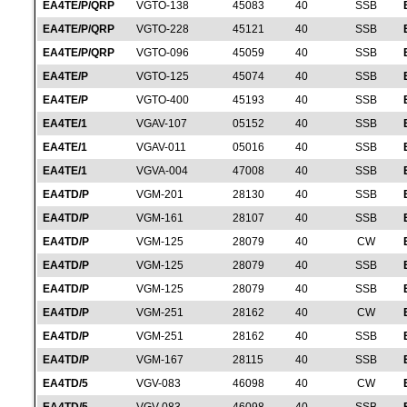
EA4TE/P/QRP
VGTO-138
45083
40
SSB
EA4TE/P/QRP
VGTO-228
45121
40
SSB
EA4TE/P/QRP
VGTO-096
45059
40
SSB
EA4TE/P
VGTO-125
45074
40
SSB
EA4TE/P
VGTO-400
45193
40
SSB
EA4TE/1
VGAV-107
05152
40
SSB
EA4TE/1
VGAV-011
05016
40
SSB
EA4TE/1
VGVA-004
47008
40
SSB
EA4TD/P
VGM-201
28130
40
SSB
EA4TD/P
VGM-161
28107
40
SSB
EA4TD/P
VGM-125
28079
40
CW
EA4TD/P
VGM-125
28079
40
SSB
EA4TD/P
VGM-125
28079
40
SSB
EA4TD/P
VGM-251
28162
40
CW
EA4TD/P
VGM-251
28162
40
SSB
EA4TD/P
VGM-167
28115
40
SSB
EA4TD/5
VGV-083
46098
40
CW