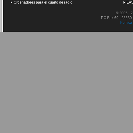
Ordenadores para el cuarto de radio
EA5
© 2006 - 
P.O.Box 69 - 28830
Política