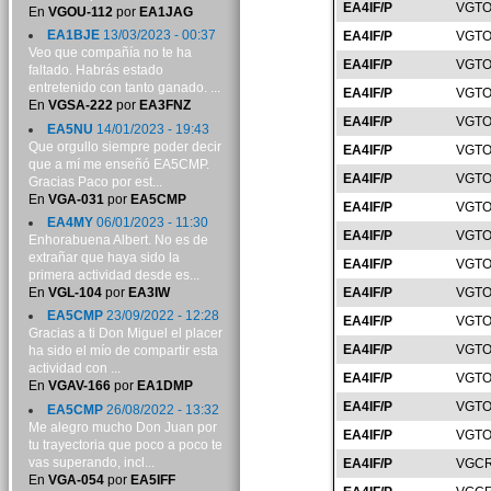
EA4IF/P
VGTO
En
VGOU-112
por
EA1JAG
EA1BJE
13/03/2023 - 00:37
EA4IF/P
VGTO
Veo que compañía no te ha
EA4IF/P
VGTO
faltado. Habrás estado
entretenido con tanto ganado. ...
EA4IF/P
VGTO
En
VGSA-222
por
EA3FNZ
EA4IF/P
VGTO
EA5NU
14/01/2023 - 19:43
Que orgullo siempre poder decir
EA4IF/P
VGTO
que a mí me enseñó EA5CMP.
EA4IF/P
VGTO
Gracias Paco por est...
En
VGA-031
por
EA5CMP
EA4IF/P
VGTO
EA4MY
06/01/2023 - 11:30
EA4IF/P
VGTO
Enhorabuena Albert. No es de
extrañar que haya sido la
EA4IF/P
VGTO
primera actividad desde es...
En
VGL-104
por
EA3IW
EA4IF/P
VGTO
EA5CMP
23/09/2022 - 12:28
EA4IF/P
VGTO
Gracias a ti Don Miguel el placer
EA4IF/P
VGTO
ha sido el mío de compartir esta
actividad con ...
EA4IF/P
VGTO
En
VGAV-166
por
EA1DMP
EA4IF/P
VGTO
EA5CMP
26/08/2022 - 13:32
Me alegro mucho Don Juan por
EA4IF/P
VGTO
tu trayectoria que poco a poco te
vas superando, incl...
EA4IF/P
VGCR
En
VGA-054
por
EA5IFF