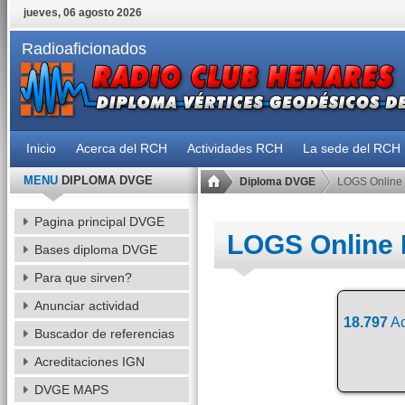
jueves, 06 agosto 2026
Radioaficionados
Inicio
Acerca del RCH
Actividades RCH
La sede del RCH
MENU
DIPLOMA DVGE
Diploma DVGE
LOGS Online
Pagina principal DVGE
LOGS Online
Bases diploma DVGE
Para que sirven?
Anunciar actividad
18.797
Ac
Buscador de referencias
Acreditaciones IGN
DVGE MAPS