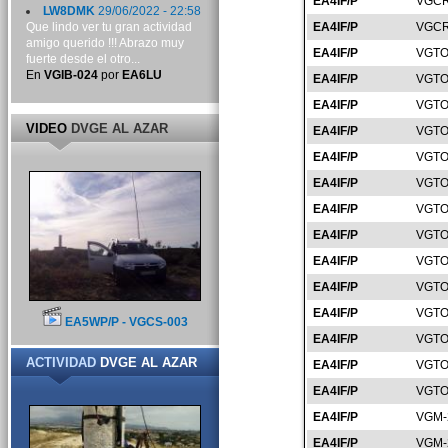
EA4IF/P
VGCR
LW8DMK
29/06/2022 - 22:58
Que lindo ver tu gran actividad
EA4IF/P
VGCR
amigo querido !!! Abrazo muy
EA4IF/P
VGTO
fuerte desde el otro...
En
VGIB-024
por
EA6LU
EA4IF/P
VGTO
EA4IF/P
VGTO
VIDEO
DVGE AL AZAR
EA4IF/P
VGTO
EA4IF/P
VGTO
EA4IF/P
VGTO
EA4IF/P
VGTO
EA4IF/P
VGTO
EA4IF/P
VGTO
EA4IF/P
VGTO
EA4IF/P
VGTO
EA5WP/P - VGCS-003
EA4IF/P
VGTO
ACTIVIDAD
DVGE AL AZAR
EA4IF/P
VGTO
EA4IF/P
VGTO
EA4IF/P
VGM-
EA4IF/P
VGM-