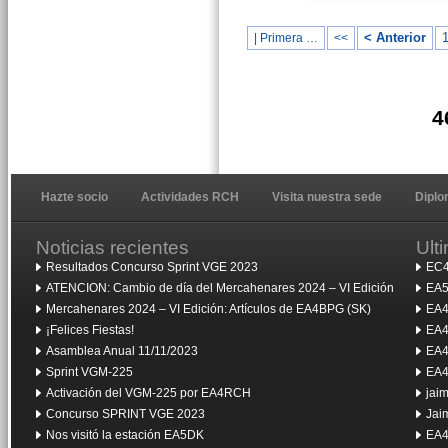
< Anterior
| Primera …
<<
4
Hazte socio
Actividades RCH
Visita nuestra sede
Dipl
Noticias recientes
Ult
Resultados Concurso Sprint VGE 2023
EC4
ATENCION: Cambio de día del Mercahenares 2024 – VI Edición
EA5
Mercahenares 2024 – VI Edición: Artículos de EA4BPG (SK)
EA4
¡Felices Fiestas!
EA4
Asamblea Anual 11/11/2023
EA4
Sprint VGM-225
EA4
Activación del VGM-225 por EA4RCH
jai
Concurso SPRINT VGE 2023
Jai
Nos visitó la estación EA5DK
EA4