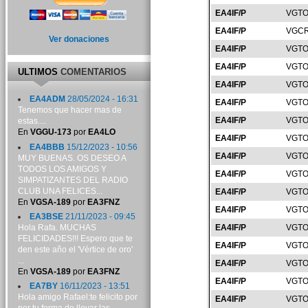
EA4IF/P
VGTO
EA4IF/P
VGCR
Ver donaciones
EA4IF/P
VGTO
EA4IF/P
VGTO
ULTIMOS
COMENTARIOS
EA4IF/P
VGTO
EA4ADM
28/05/2024 - 16:31
EA4IF/P
VGTO
Tenemos que hacer mas de
EA4IF/P
VGTO
estas....
En
VGGU-173
por
EA4LO
EA4IF/P
VGTO
EA4BBB
15/12/2023 - 10:56
EA4IF/P
VGTO
MUY BUENAS. OS DESEO A
TODOS LOS AMIGOS Y
EA4IF/P
VGTO
SIMPATIZANTES DEL RADIO
CLUB UNA FELICES...
EA4IF/P
VGTO
En
VGSA-189
por
EA3FNZ
EA4IF/P
VGTO
EA3BSE
21/11/2023 - 09:45
Hola Rafa. MUCHAS
EA4IF/P
VGTO
FELICIDADES!!! Espero que te
EA4IF/P
VGTO
den este año el 'Vértice de oro'
...
EA4IF/P
VGTO
En
VGSA-189
por
EA3FNZ
EA4IF/P
VGTO
EA7BY
16/11/2023 - 13:51
Hola amigo Rafael:te felicito por
EA4IF/P
VGTO