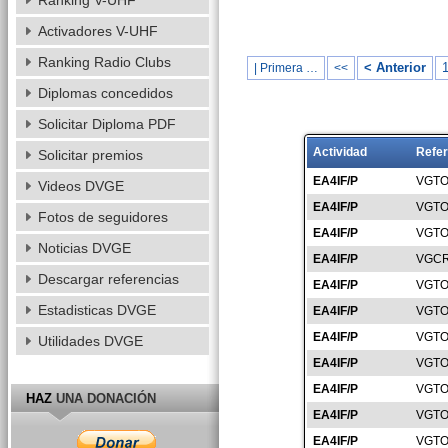
Ranking V-UHF
Activadores V-UHF
Ranking Radio Clubs
< Anterior
| Primera …
<<
Diplomas concedidos
Solicitar Diploma PDF
Actividad
Refer
Solicitar premios
EA4IF/P
VGTO
Videos DVGE
EA4IF/P
VGTO
Fotos de seguidores
EA4IF/P
VGTO
Noticias DVGE
EA4IF/P
VGCR
Descargar referencias
EA4IF/P
VGTO
Estadisticas DVGE
EA4IF/P
VGTO
EA4IF/P
VGTO
Utilidades DVGE
EA4IF/P
VGTO
EA4IF/P
VGTO
HAZ
UNA DONACIÓN
EA4IF/P
VGTO
EA4IF/P
VGTO