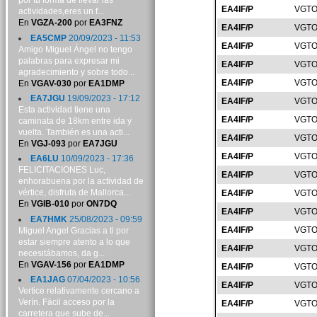
por tu forma de llevar las
EA4IF/P
VGTO
actividades,eres un f...
En
VGZA-200
por
EA3FNZ
EA4IF/P
VGTO
EA5CMP
20/09/2023 - 11:53
EA4IF/P
VGTO
Amigo Miguel Ángel no tengo
palabras para expresar mi
EA4IF/P
VGTO
agradecimiento y sobre todo...
EA4IF/P
VGTO
En
VGAV-030
por
EA1DMP
EA7JGU
19/09/2023 - 17:12
EA4IF/P
VGTO
Esta actividad tiene una
EA4IF/P
VGTO
caminata de 18km entre ida y
vuelta. También es una acti...
EA4IF/P
VGTO
En
VGJ-093
por
EA7JGU
EA4IF/P
VGTO
EA6LU
10/09/2023 - 17:36
FELICITACIONES Luc,
EA4IF/P
VGTO
enhorabuena por la actividad de
vértice, disfruta de Mallorca...
EA4IF/P
VGTO
En
VGIB-010
por
ON7DQ
EA4IF/P
VGTO
EA7HMK
25/08/2023 - 09:59
EA4IF/P
VGTO
Miguel Angel Gracias a ti por
estar siempre atento a lo que
EA4IF/P
VGTO
necesitábamos, da g...
En
VGAV-156
por
EA1DMP
EA4IF/P
VGTO
EA1JAG
07/04/2023 - 10:56
EA4IF/P
VGTO
Vertice relativamente cercano a
Verín. Fácil acceso por la
EA4IF/P
VGTO
carretera que sube de...