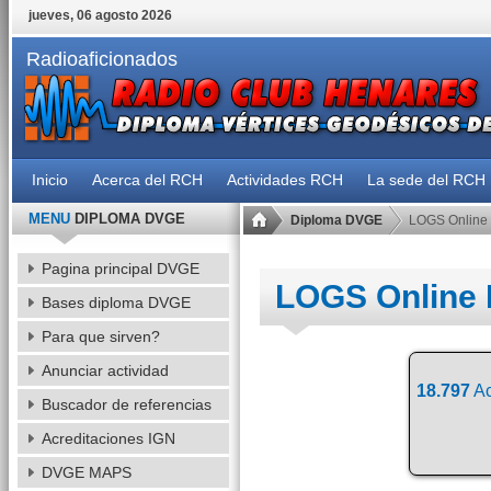
jueves, 06 agosto 2026
Radioaficionados
Inicio
Acerca del RCH
Actividades RCH
La sede del RCH
MENU
DIPLOMA DVGE
Diploma DVGE
LOGS Online
Pagina principal DVGE
LOGS Online
Bases diploma DVGE
Para que sirven?
Anunciar actividad
18.797
Ac
Buscador de referencias
Acreditaciones IGN
DVGE MAPS