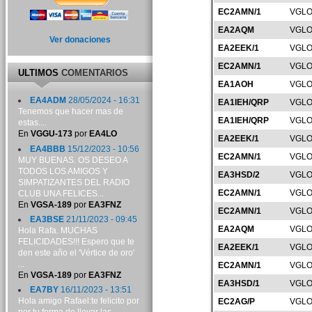
EC2AMN/1
VGLO
EA2AQM
VGLO
Ver donaciones
EA2EEK/1
VGLO
EC2AMN/1
VGLO
ULTIMOS
COMENTARIOS
EA1AOH
VGLO
EA4ADM
28/05/2024 - 16:31
EA1IEH/QRP
VGLO
Tenemos que hacer mas de
EA1IEH/QRP
VGLO
estas....
En
VGGU-173
por
EA4LO
EA2EEK/1
VGLO
EA4BBB
15/12/2023 - 10:56
EC2AMN/1
VGLO
MUY BUENAS. OS DESEO A
TODOS LOS AMIGOS Y
EA3HSD/2
VGLO
SIMPATIZANTES DEL RADIO
EC2AMN/1
VGLO
CLUB UNA FELICES...
En
VGSA-189
por
EA3FNZ
EC2AMN/1
VGLO
EA3BSE
21/11/2023 - 09:45
EA2AQM
VGLO
Hola Rafa. MUCHAS
FELICIDADES!!! Espero que te
EA2EEK/1
VGLO
den este año el 'Vértice de oro'
...
EC2AMN/1
VGLO
En
VGSA-189
por
EA3FNZ
EA3HSD/1
VGLO
EA7BY
16/11/2023 - 13:51
Hola amigo Rafael:te felicito por
EC2AG/P
VGLO