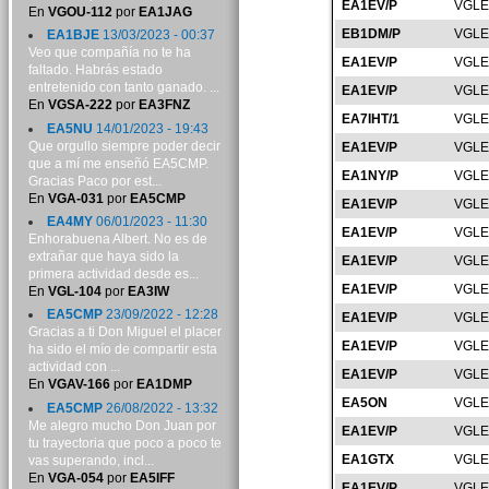
EA1EV/P
VGLE
En
VGOU-112
por
EA1JAG
EB1DM/P
VGLE
EA1BJE
13/03/2023 - 00:37
Veo que compañía no te ha
EA1EV/P
VGLE
faltado. Habrás estado
entretenido con tanto ganado. ...
EA1EV/P
VGLE
En
VGSA-222
por
EA3FNZ
EA7IHT/1
VGLE
EA5NU
14/01/2023 - 19:43
Que orgullo siempre poder decir
EA1EV/P
VGLE
que a mí me enseñó EA5CMP.
EA1NY/P
VGLE
Gracias Paco por est...
En
VGA-031
por
EA5CMP
EA1EV/P
VGLE
EA4MY
06/01/2023 - 11:30
EA1EV/P
VGLE
Enhorabuena Albert. No es de
extrañar que haya sido la
EA1EV/P
VGLE
primera actividad desde es...
EA1EV/P
VGLE
En
VGL-104
por
EA3IW
EA5CMP
23/09/2022 - 12:28
EA1EV/P
VGLE
Gracias a ti Don Miguel el placer
EA1EV/P
VGLE
ha sido el mío de compartir esta
actividad con ...
EA1EV/P
VGLE
En
VGAV-166
por
EA1DMP
EA5ON
VGLE
EA5CMP
26/08/2022 - 13:32
Me alegro mucho Don Juan por
EA1EV/P
VGLE
tu trayectoria que poco a poco te
EA1GTX
VGLE
vas superando, incl...
En
VGA-054
por
EA5IFF
EA1EV/P
VGLE