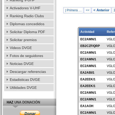
Ranking V-UHF
Activadores V-UHF
< Anterior
| Primera …
<<
Ranking Radio Clubs
Diplomas concedidos
Solicitar Diploma PDF
Actividad
Refer
EC2AMN/1
VGLO
Solicitar premios
EB2CZF/QRP
VGLO
Videos DVGE
EC2AMN/1
VGLO
Fotos de seguidores
EC2AMN/1
VGLO
Noticias DVGE
EC2AMN/1
VGLO
Descargar referencias
EA2ABI/1
VGLO
Estadisticas DVGE
EA2EEK/1
VGLO
EA2EEK/1
VGLO
Utilidades DVGE
EC2AMN/1
VGLO
EC2AMN/1
VGLO
HAZ
UNA DONACIÓN
EA1AOH
VGLO
EC2AMN/1
VGLO