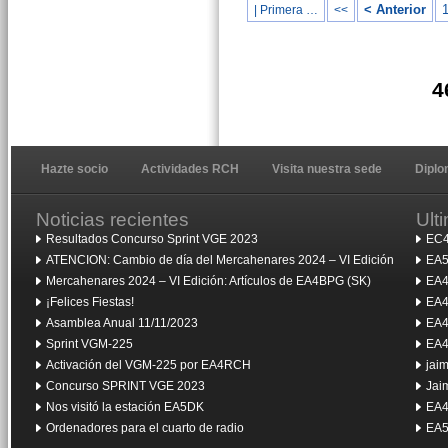
< Anterior
| Primera …
<<
4
Hazte socio
Actividades RCH
Visita nuestra sede
Dipl
Noticias recientes
Ult
Resultados Concurso Sprint VGE 2023
EC4
ATENCION: Cambio de día del Mercahenares 2024 – VI Edición
EA5
Mercahenares 2024 – VI Edición: Artículos de EA4BPG (SK)
EA4
¡Felices Fiestas!
EA4
Asamblea Anual 11/11/2023
EA4
Sprint VGM-225
EA4
Activación del VGM-225 por EA4RCH
jai
Concurso SPRINT VGE 2023
Jai
Nos visitó la estación EA5DK
EA4
Ordenadores para el cuarto de radio
EA5