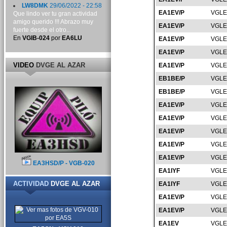
LW8DMK
29/06/2022 - 22:58
EA1EV/P
VGLE
Que lindo ver tu gran actividad
amigo querido !!! Abrazo muy
EA1EV/P
VGLE
fuerte desde el otro...
En
VGIB-024
por
EA6LU
EA1EV/P
VGLE
EA1EV/P
VGLE
VIDEO
DVGE AL AZAR
EA1EV/P
VGLE
EB1BE/P
VGLE
EB1BE/P
VGLE
EA1EV/P
VGLE
EA1EV/P
VGLE
EA1EV/P
VGLE
EA1EV/P
VGLE
EA1EV/P
VGLE
EA3HSD/P - VGB-020
EA1IYF
VGLE
ACTIVIDAD
DVGE AL AZAR
EA1IYF
VGLE
EA1EV/P
VGLE
EA1EV/P
VGLE
EA1EV
VGLE