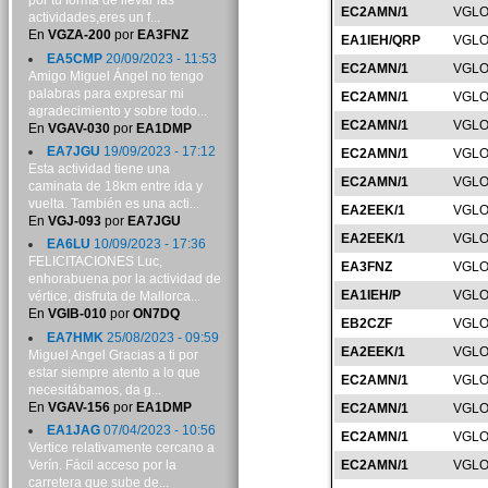
por tu forma de llevar las
EC2AMN/1
VGLO
actividades,eres un f...
En
VGZA-200
por
EA3FNZ
EA1IEH/QRP
VGLO
EA5CMP
20/09/2023 - 11:53
EC2AMN/1
VGLO
Amigo Miguel Ángel no tengo
palabras para expresar mi
EC2AMN/1
VGLO
agradecimiento y sobre todo...
EC2AMN/1
VGLO
En
VGAV-030
por
EA1DMP
EA7JGU
19/09/2023 - 17:12
EC2AMN/1
VGLO
Esta actividad tiene una
EC2AMN/1
VGLO
caminata de 18km entre ida y
vuelta. También es una acti...
EA2EEK/1
VGLO
En
VGJ-093
por
EA7JGU
EA2EEK/1
VGLO
EA6LU
10/09/2023 - 17:36
FELICITACIONES Luc,
EA3FNZ
VGLO
enhorabuena por la actividad de
EA1IEH/P
VGLO
vértice, disfruta de Mallorca...
En
VGIB-010
por
ON7DQ
EB2CZF
VGLO
EA7HMK
25/08/2023 - 09:59
EA2EEK/1
VGLO
Miguel Angel Gracias a ti por
estar siempre atento a lo que
EC2AMN/1
VGLO
necesitábamos, da g...
En
VGAV-156
por
EA1DMP
EC2AMN/1
VGLO
EA1JAG
07/04/2023 - 10:56
EC2AMN/1
VGLO
Vertice relativamente cercano a
Verín. Fácil acceso por la
EC2AMN/1
VGLO
carretera que sube de...