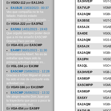
EA3HVE/P
VGT-
En
VGOU-112
por
EA1JAG
EA7VL/P
VGMA
EA1BJE
13/03/2023 - 00:37
Veo que compañía no te ha
EA2AQM
VGBI
faltado. Habrás estado
entretenido con tanto ganado. ...
EA3BSE
VGT-
En
VGSA-222
por
EA3FNZ
EA5AJX
VGAB
EA5NU
14/01/2023 - 19:43
Que orgullo siempre poder decir
EA4DE
VGGU
que a mí me enseñó EA5CMP.
EA2AQM
VGS-
Gracias Paco por est...
En
VGA-031
por
EA5CMP
EA5AJX
VGAB
EA4MY
06/01/2023 - 11:30
EA2AQM
VGBI
Enhorabuena Albert. No es de
extrañar que haya sido la
EA1IPH
VGSG
primera actividad desde es...
EA1QL
VGO-
En
VGL-104
por
EA3IW
EA5CMP
23/09/2022 - 12:28
EA3HVE/P
VGB-
Gracias a ti Don Miguel el placer
EA5IIG/P
VGAB
ha sido el mío de compartir esta
actividad con ...
EA5CMP/P
VGMU
En
VGAV-166
por
EA1DMP
EA5IIG/P
VGAB
EA5CMP
26/08/2022 - 13:32
Me alegro mucho Don Juan por
EA5XY
VGA-
tu trayectoria que poco a poco te
EA2AQM
VGBI
vas superando, incl...
En
VGA-054
por
EA5IFF
EA7VL/P
VGCO