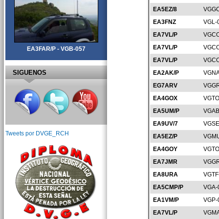
EA5EZ/8
VGGC
EA3FNZ
VGL-
EA7VL/P
VGCO
EA7VL/P
VGCO
EA3FAR/P - VGB-057
EA7VL/P
VGCO
SIGUENOS
EA2AK/P
VGNA
EG7ARV
VGGR
EA4GOX
VGTO
EA5UM/P
VGAB
EA9UV/7
VGSE
Tweets por DVGE_RCH
EA5EZ/P
VGMU
EA4GOY
VGTO
EA7JMR
VGGR
EA8URA
VGTF
EA5CMP/P
VGA-
EA1VM/P
VGP-
EA7VL/P
VGMA