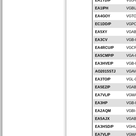
EA1YD/P
VGS-
EA1IPH
VGBU
EA4GOY
VGTO
EC1DD/P
VGPO
EA5XY
VGAB
EA3CV
VGB-
EA4RCU/P
VGCR
EA5CMP/P
VGA-
EA3HVE/P
VGB-
AO2015STJ
VGAV
EA3TO/P
VGL-
EA5EZ/P
VGAB
EA7VL/P
VGMA
EA3HP
VGB-
EA2AQM
VGBI-
EA5AJX
VGAB
EA3HSD/P
VGHU
EA7VL/P
VGMA