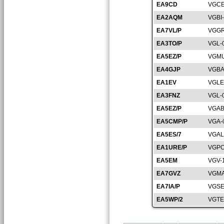
EA9CD
VGCE
EA2AQM
VGBI
EA7VL/P
VGGR
EA3TO/P
VGL-
EA5EZ/P
VGMU
EA4GJP
VGBA
EA1EV
VGLE
EA3FNZ
VGL-
EA5EZ/P
VGAB
EA5CMP/P
VGA-
EA5ES/7
VGAL
EA1URE/P
VGPO
EA5EM
VGV-
EA7GVZ
VGMA
EA7IA/P
VGSE
EA5WP/2
VGTE