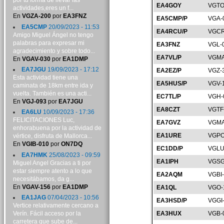
por tu forma de llevar las
EA4GOY
VGTO
actividades,eres un f...
En
VGZA-200
por
EA3FNZ
EA5CMP/P
VGA-
EA5CMP
20/09/2023 - 11:53
EA4RCU/P
VGCR
Amigo Miguel Ángel no tengo
palabras para expresar mi
EA3FNZ
VGL-
agradecimiento y sobre todo...
EA7VL/P
VGMA
En
VGAV-030
por
EA1DMP
EA7JGU
19/09/2023 - 17:12
EA2EZ/P
VGZ-
Esta actividad tiene una
EA5HUS/P
VGV-
caminata de 18km entre ida y
vuelta. También es una acti...
EC7TL/P
VGH-
En
VGJ-093
por
EA7JGU
EA8CZT
VGTF
EA6LU
10/09/2023 - 17:36
FELICITACIONES Luc,
EA7GVZ
VGMA
enhorabuena por la actividad de
EA1URE
VGPO
vértice, disfruta de Mallorca...
En
VGIB-010
por
ON7DQ
EC1DD/P
VGLU
EA7HMK
25/08/2023 - 09:59
EA1IPH
VGSG
Miguel Angel Gracias a ti por
estar siempre atento a lo que
EA2AQM
VGBI
necesitábamos, da g...
En
VGAV-156
por
EA1DMP
EA1QL
VGO-
EA1JAG
07/04/2023 - 10:56
EA3HSD/P
VGGI
Vertice relativamente cercano a
Verín. Fácil acceso por la
EA3HUX
VGB-
carretera que sube de...