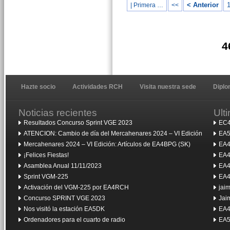
< Anterior
| Primera …
<<
4
Hazte socio
Actividades RCH
Visita nuestra sede
Dipl
Noticias recientes
Ult
Resultados Concurso Sprint VGE 2023
EC4
ATENCION: Cambio de día del Mercahenares 2024 – VI Edición
EA5
Mercahenares 2024 – VI Edición: Artículos de EA4BPG (SK)
EA4
¡Felices Fiestas!
EA4
Asamblea Anual 11/11/2023
EA4
Sprint VGM-225
EA4
Activación del VGM-225 por EA4RCH
jai
Concurso SPRINT VGE 2023
Jai
Nos visitó la estación EA5DK
EA4
Ordenadores para el cuarto de radio
EA5