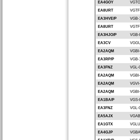
EA4GOY
VGTO
EA8URT
VGTF
EA3HVE/P
VGB-
EA8URT
VGTF
EA3HJO/P
VGB-
EA3CV
VGGU
EA2AQM
VGBI
EA3RP/P
VGB-
EA3FNZ
VGL-
EA2AQM
VGBI
EA2AQM
VGVI
EA2AQM
VGBI
EA1BA/P
VGS-
EA3FNZ
VGL-
EA5AJX
VGAB
EA1GTX
VGLU
EA4GJP
VGBA