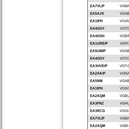
EA7VL/P
VGMA
EA5AJX
VGAB
EA1IPH
VGVA
EA4GOY
VGTO
EA4GSH
VGBA
EA1URE/P
VGPO
EA5UM/P
VGAB
EA4GOY
VGTO
EA3HVE/P
VGT-
EA2AK/P
VGNA
EA5NM
VGAB
EA1IPH
VGSG
EA2AQM
VGBU
EA3FNZ
VGHU
EA3RCG
VGGI
EA7VL/P
VGMA
EA2AQM
VGBI