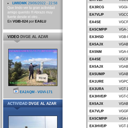
LW8DMK
29/06/2022 - 22:58
EA3RCG
VGGI
Que lindo ver tu gran actividad
amigo querido !!! Abrazo muy
EA7VL/P
VGCO
fuerte desde el otro...
En
VGIB-024
por
EA6LU
EA4SE
VGCR
EA5CMP/P
VGA-
VIDEO
DVGE AL AZAR
EA3HSD
VGB-
EA5AJX
VGAB
EA5NM
VGA-
EA4SE
VGCR
EA5AJX
VGAB
EA5UM/P
VGAB
EA1URE
VGPO
EA3URA
VGT-
EA2AQM - VGVI-171
EA3HVE/P
VGT-
ACTIVIDAD
DVGE AL AZAR
EA5AJX
VGAB
EA7VL/P
VGGR
EA5CMP/P
VGA-
EA3HVE/P
VGT-