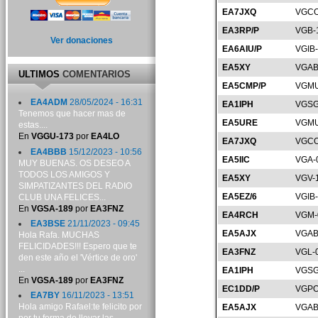
EA7JXQ
VGCO
EA3RP/P
VGB-
Ver donaciones
EA6AIU/P
VGIB
EA5XY
VGAB
ULTIMOS
COMENTARIOS
EA5CMP/P
VGMU
EA4ADM
28/05/2024 - 16:31
EA1IPH
VGSG
Tenemos que hacer mas de
EA5URE
VGMU
estas....
En
VGGU-173
por
EA4LO
EA7JXQ
VGCO
EA4BBB
15/12/2023 - 10:56
EA5IIC
VGA-
MUY BUENAS. OS DESEO A
TODOS LOS AMIGOS Y
EA5XY
VGV-
SIMPATIZANTES DEL RADIO
EA5EZ/6
VGIB
CLUB UNA FELICES...
En
VGSA-189
por
EA3FNZ
EA4RCH
VGM-
EA3BSE
21/11/2023 - 09:45
EA5AJX
VGAB
Hola Rafa. MUCHAS
FELICIDADES!!! Espero que te
EA3FNZ
VGL-
den este año el 'Vértice de oro'
...
EA1IPH
VGSG
En
VGSA-189
por
EA3FNZ
EC1DD/P
VGPO
EA7BY
16/11/2023 - 13:51
Hola amigo Rafael:te felicito por
EA5AJX
VGAB