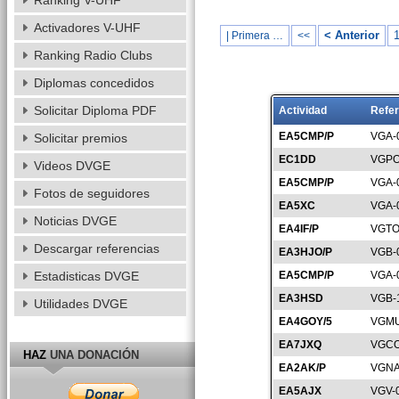
Ranking V-UHF
Activadores V-UHF
< Anterior
| Primera …
<<
Ranking Radio Clubs
Diplomas concedidos
Solicitar Diploma PDF
Actividad
Refer
EA5CMP/P
VGA-
Solicitar premios
EC1DD
VGPO
Videos DVGE
EA5CMP/P
VGA-
Fotos de seguidores
EA5XC
VGA-
Noticias DVGE
EA4IF/P
VGTO
Descargar referencias
EA3HJO/P
VGB-
Estadisticas DVGE
EA5CMP/P
VGA-
EA3HSD
VGB-
Utilidades DVGE
EA4GOY/5
VGMU
EA7JXQ
VGCO
HAZ
UNA DONACIÓN
EA2AK/P
VGNA
EA5AJX
VGV-