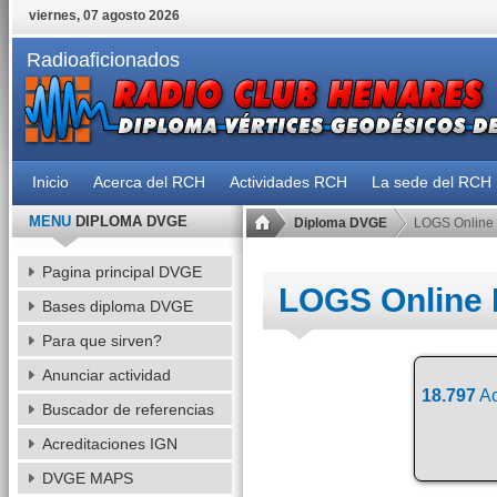
viernes, 07 agosto 2026
Radioaficionados
Inicio
Acerca del RCH
Actividades RCH
La sede del RCH
MENU
DIPLOMA DVGE
Diploma DVGE
LOGS Online
Pagina principal DVGE
LOGS Online
Bases diploma DVGE
Para que sirven?
Anunciar actividad
18.797
Ac
Buscador de referencias
Acreditaciones IGN
DVGE MAPS