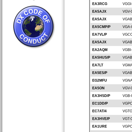
EA3RCG
VGGI
EA5AJX
VGV-
EA5AJX
VGAB
EA5CMP/P
VGA-
EA7VL/P
VGCO
EA5AJX
VGAB
EA2AQM
VGBI
EA5HUS/P
VGAB
EA7LT
VGMA
EA5ES/P
VGAB
EG2MFU
VGNA
EA5ON
VGV-
EA3HSD/P
VGB-
EC1DD/P
VGPO
EC7AT/4
VGTO
EA3HVE/P
VGT-
EA1URE
VGPO