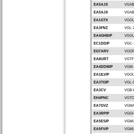
EA5AJX
VGAB
EA5AJX
VGAB
EA1GTX
VGOU
EA3FNZ
VGL-
EA4GHB/P
VGGU
EC1DD/P
VGC-
EG7ARV
VGGR
EA8URT
VGTF
EA4DDW/P
VGM-
EA1ILV/P
VGOU
EA3TO/P
VGL-
EA3CV
VGB-
EH4PNC
VGTO
EA7GVZ
VGMA
EA3RP/P
VGGI
EA5ES/P
VGMU
EA5FV/P
VGMU