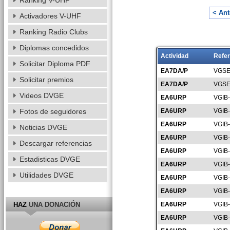
Ranking V-UHF
< Ant
Activadores V-UHF
Ranking Radio Clubs
Diplomas concedidos
Actividad
Refer
Solicitar Diploma PDF
EA7DA/P
VGSE
Solicitar premios
EA7DA/P
VGSE
Videos DVGE
EA6URP
VGIB
Fotos de seguidores
EA6URP
VGIB
EA6URP
VGIB
Noticias DVGE
EA6URP
VGIB
Descargar referencias
EA6URP
VGIB
Estadisticas DVGE
EA6URP
VGIB
Utilidades DVGE
EA6URP
VGIB
EA6URP
VGIB
HAZ
UNA DONACIÓN
EA6URP
VGIB
EA6URP
VGIB