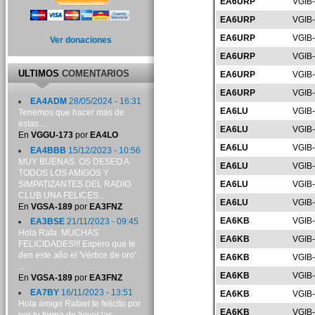
EA6URP
VGIB
EA6URP
VGIB
EA6URP
VGIB
Ver donaciones
EA6URP
VGIB
ULTIMOS
COMENTARIOS
EA6URP
VGIB
EA6URP
VGIB
EA4ADM
28/05/2024 - 16:31
EA6LU
VGIB
Tenemos que hacer mas de
estas....
EA6LU
VGIB
En
VGGU-173
por
EA4LO
EA6LU
VGIB
EA4BBB
15/12/2023 - 10:56
MUY BUENAS. OS DESEO A
EA6LU
VGIB
TODOS LOS AMIGOS Y
SIMPATIZANTES DEL RADIO
EA6LU
VGIB
CLUB UNA FELICES...
EA6LU
VGIB
En
VGSA-189
por
EA3FNZ
EA6KB
VGIB
EA3BSE
21/11/2023 - 09:45
Hola Rafa. MUCHAS
EA6KB
VGIB
FELICIDADES!!! Espero que te
den este año el 'Vértice de oro'
EA6KB
VGIB
...
EA6KB
VGIB
En
VGSA-189
por
EA3FNZ
EA7BY
16/11/2023 - 13:51
EA6KB
VGIB
Hola amigo Rafael:te felicito por
EA6KB
VGIB