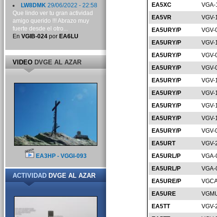
EA5XC
VGA-
LW8DMK
29/06/2022 - 22:58
Que lindo ver tu gran actividad
EA5VR
VGV-
amigo querido !!! Abrazo muy
fuerte desde el otro...
EA5URY/P
VGV-
En
VGIB-024
por
EA6LU
EA5URY/P
VGV-
EA5URY/P
VGV-
VIDEO
DVGE AL AZAR
EA5URY/P
VGV-
EA5URY/P
VGV-
EA5URY/P
VGV-
EA5URY/P
VGV-
EA5URY/P
VGV-
EA5URY/P
VGV-
EA5URT
VGV-
EA3HP - VGGI-093
EA5URL/P
VGA-
EA5URL/P
VGA-
ACTIVIDAD
DVGE AL AZAR
EA5URE/P
VGCA
EA5URE
VGMU
EA5TT
VGV-