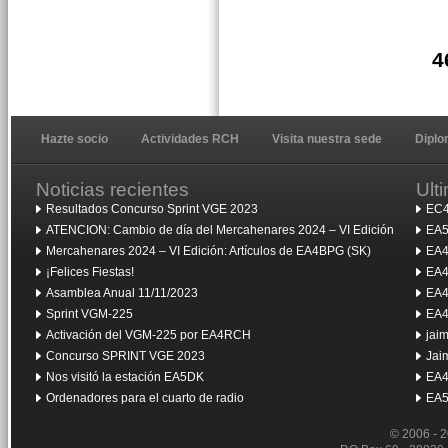
4
Hazte socio
Actividades RCH
Visita nuestra sede
Dipl
Noticias recientes
Ult
Resultados Concurso Sprint VGE 2023
EC4
ATENCION: Cambio de día del Mercahenares 2024 – VI Edición
EA5
Mercahenares 2024 – VI Edición: Artículos de EA4BPG (SK)
EA4
¡Felices Fiestas!
EA4
Asamblea Anual 11/11/2023
EA4
Sprint VGM-225
EA4
Activación del VGM-225 por EA4RCH
jai
Concurso SPRINT VGE 2023
Jai
Nos visitó la estación EA5DK
EA4
Ordenadores para el cuarto de radio
EA5
© 2006 - 