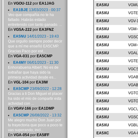
En
VGOU-112
por
EA1JAG
EA5XU
VGMU
EA1BJE
13/03/2023 - 00:37
EA5XU
VGTE
Veo que compañía no te ha
faltado. Habrás estado
EA5XU
VGV-
entretenido con tanto ganado. ...
EA5XU
VGM-
En
VGSA-222
por
EA3FNZ
EA5NU
14/01/2023 - 19:43
EA5XU
VGSO
Que orgullo siempre poder decir
EA5XU
VGM-
que a mí me enseñó EA5CMP.
Gracias Paco por est...
EA5XU
VGAL
En
VGA-031
por
EA5CMP
EA5XU
VGTE
EA4MY
06/01/2023 - 11:30
Enhorabuena Albert. No es de
EA5XU
VGCS
extrañar que haya sido la
EA5XU
VGAB
primera actividad desde es...
En
VGL-104
por
EA3IW
EA5XU
VGAB
EA5CMP
23/09/2022 - 12:28
EA5XU
VGTO
Gracias a ti Don Miguel el placer
ha sido el mío de compartir esta
EA5XU
VGTO
actividad con ...
En
VGAV-166
por
EA1DMP
EA5XU
VGCU
EA5CMP
26/08/2022 - 13:32
EA5XU
VGSO
Me alegro mucho Don Juan por
tu trayectoria que poco a poco te
EA5XU
VGBU
vas superando, incl...
EA5XC
VGA-
En
VGA-054
por
EA5IFF