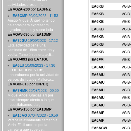
por tu forma de llevar las
actividades,eres un f...
EA6KB
VGIB
En
VGZA-200
por
EA3FNZ
EA6KB
VGIB
EA5CMP
20/09/2023 - 11:53
Amigo Miguel Ángel no tengo
EA6KB
VGIB-
palabras para expresar mi
EA6KB
VGIB
agradecimiento y sobre todo...
En
VGAV-030
por
EA1DMP
EA6KB
VGIB
EA7JGU
19/09/2023 - 17:12
EA6KB
VGIB
Esta actividad tiene una
caminata de 18km entre ida y
EA6KB
VGIB
vuelta. También es una acti...
En
VGJ-093
por
EA7JGU
EA6FM
VGIB
EA6LU
10/09/2023 - 17:36
EA6AIU
VGIB
FELICITACIONES Luc,
EA6AIU
VGIB
enhorabuena por la actividad de
vértice, disfruta de Mallorca...
EA6AIU
VGIB
En
VGIB-010
por
ON7DQ
EA6AIU
VGIB
EA7HMK
25/08/2023 - 09:59
Miguel Angel Gracias a ti por
EA6AIU
VGIB
estar siempre atento a lo que
necesitábamos, da g...
EA6AIU
VGIB
En
VGAV-156
por
EA1DMP
EA6AIF
VGIB
EA1JAG
07/04/2023 - 10:56
Vertice relativamente cercano a
EA6AIF
VGIB
Verín. Fácil acceso por la
EA6ACW
VGIB
carretera que sube de...