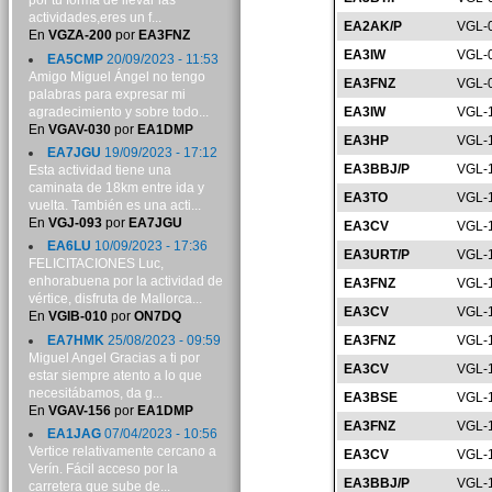
por tu forma de llevar las
actividades,eres un f...
EA2AK/P
VGL-
En
VGZA-200
por
EA3FNZ
EA3IW
VGL-
EA5CMP
20/09/2023 - 11:53
Amigo Miguel Ángel no tengo
EA3FNZ
VGL-
palabras para expresar mi
agradecimiento y sobre todo...
EA3IW
VGL-
En
VGAV-030
por
EA1DMP
EA3HP
VGL-
EA7JGU
19/09/2023 - 17:12
EA3BBJ/P
VGL-
Esta actividad tiene una
caminata de 18km entre ida y
EA3TO
VGL-
vuelta. También es una acti...
En
VGJ-093
por
EA7JGU
EA3CV
VGL-
EA6LU
10/09/2023 - 17:36
EA3URT/P
VGL-
FELICITACIONES Luc,
enhorabuena por la actividad de
EA3FNZ
VGL-
vértice, disfruta de Mallorca...
EA3CV
VGL-
En
VGIB-010
por
ON7DQ
EA7HMK
25/08/2023 - 09:59
EA3FNZ
VGL-
Miguel Angel Gracias a ti por
EA3CV
VGL-
estar siempre atento a lo que
necesitábamos, da g...
EA3BSE
VGL-
En
VGAV-156
por
EA1DMP
EA3FNZ
VGL-
EA1JAG
07/04/2023 - 10:56
Vertice relativamente cercano a
EA3CV
VGL-
Verín. Fácil acceso por la
EA3BBJ/P
VGL-
carretera que sube de...