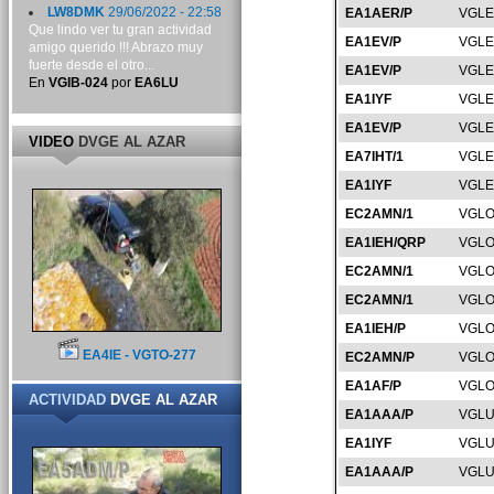
LW8DMK
29/06/2022 - 22:58
EA1AER/P
VGLE
Que lindo ver tu gran actividad
EA1EV/P
VGLE
amigo querido !!! Abrazo muy
fuerte desde el otro...
EA1EV/P
VGLE
En
VGIB-024
por
EA6LU
EA1IYF
VGLE
EA1EV/P
VGLE
VIDEO
DVGE AL AZAR
EA7IHT/1
VGLE
EA1IYF
VGLE
EC2AMN/1
VGLO
EA1IEH/QRP
VGLO
EC2AMN/1
VGLO
EC2AMN/1
VGLO
EA1IEH/P
VGLO
EA4IE - VGTO-277
EC2AMN/P
VGLO
EA1AF/P
VGLO
ACTIVIDAD
DVGE AL AZAR
EA1AAA/P
VGLU
EA1IYF
VGLU
EA1AAA/P
VGLU