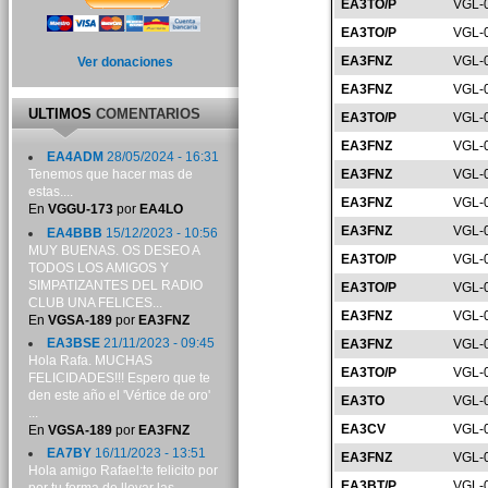
EA3TO/P
VGL-
EA3TO/P
VGL-
EA3FNZ
VGL-
Ver donaciones
EA3FNZ
VGL-
ULTIMOS
COMENTARIOS
EA3TO/P
VGL-
EA3FNZ
VGL-
EA4ADM
28/05/2024 - 16:31
EA3FNZ
VGL-
Tenemos que hacer mas de
estas....
EA3FNZ
VGL-
En
VGGU-173
por
EA4LO
EA3FNZ
VGL-
EA4BBB
15/12/2023 - 10:56
MUY BUENAS. OS DESEO A
EA3TO/P
VGL-
TODOS LOS AMIGOS Y
SIMPATIZANTES DEL RADIO
EA3TO/P
VGL-
CLUB UNA FELICES...
EA3FNZ
VGL-
En
VGSA-189
por
EA3FNZ
EA3BSE
21/11/2023 - 09:45
EA3FNZ
VGL-
Hola Rafa. MUCHAS
EA3TO/P
VGL-
FELICIDADES!!! Espero que te
den este año el 'Vértice de oro'
EA3TO
VGL-
...
EA3CV
VGL-
En
VGSA-189
por
EA3FNZ
EA7BY
16/11/2023 - 13:51
EA3FNZ
VGL-
Hola amigo Rafael:te felicito por
EA3BT/P
VGL-