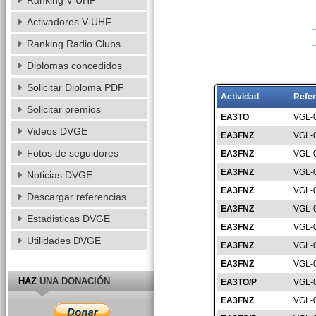
Ranking V-UHF
Activadores V-UHF
Ranking Radio Clubs
Diplomas concedidos
Solicitar Diploma PDF
Actividad
Refer
Solicitar premios
EA3TO
VGL-
Videos DVGE
EA3FNZ
VGL-
Fotos de seguidores
EA3FNZ
VGL-
EA3FNZ
VGL-
Noticias DVGE
EA3FNZ
VGL-
Descargar referencias
EA3FNZ
VGL-
Estadisticas DVGE
EA3FNZ
VGL-
Utilidades DVGE
EA3FNZ
VGL-
EA3FNZ
VGL-
HAZ
UNA DONACIÓN
EA3TO/P
VGL-
EA3FNZ
VGL-