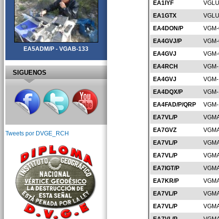
EA1IYF
VGLU
EA1GTX
VGLU
EA4DON/P
VGM-
EA4GVJ/P
VGM-
EA5ADM/P - VGAB-133
EA4GVJ
VGM-
EA4RCH
VGM-
SIGUENOS
EA4GVJ
VGM-
EA4DQX/P
VGM-
EA4FAD/P/QRP
VGM-
EA7VL/P
VGMA
EA7GVZ
VGMA
Tweets por DVGE_RCH
EA7VL/P
VGMA
EA7VL/P
VGMA
EA7IGT/P
VGMA
EA7KR/P
VGMA
EA7VL/P
VGMA
EA7VL/P
VGMA