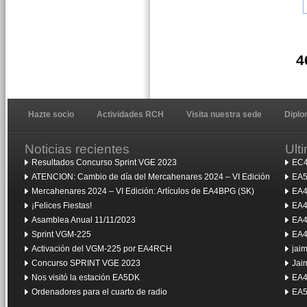
4
Hazte socio
Actividades RCH
Visita nuestra sede
Dipl
Noticias recientes
Ult
Resultados Concurso Sprint VGE 2023
EC4
ATENCION: Cambio de día del Mercahenares 2024 – VI Edición
EA5
Mercahenares 2024 – VI Edición: Artículos de EA4BPG (SK)
EA4
¡Felices Fiestas!
EA4
Asamblea Anual 11/11/2023
EA4
Sprint VGM-225
EA4
Activación del VGM-225 por EA4RCH
jai
Concurso SPRINT VGE 2023
Jai
Nos visitó la estación EA5DK
EA4
Ordenadores para el cuarto de radio
EA5