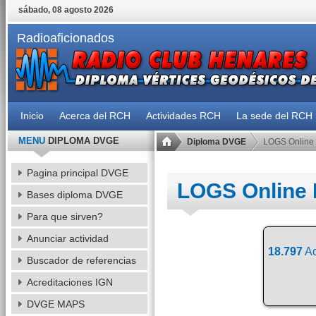
sábado, 08 agosto 2026
Radioaficionados
Inicio
Acerca del RCH
Actividades RCH
La sede del RCH
MENU
DIPLOMA DVGE
Diploma DVGE
LOGS Online
Pagina principal DVGE
LOGS Online
Bases diploma DVGE
Para que sirven?
Anunciar actividad
18.797
Ac
Buscador de referencias
Acreditaciones IGN
DVGE MAPS