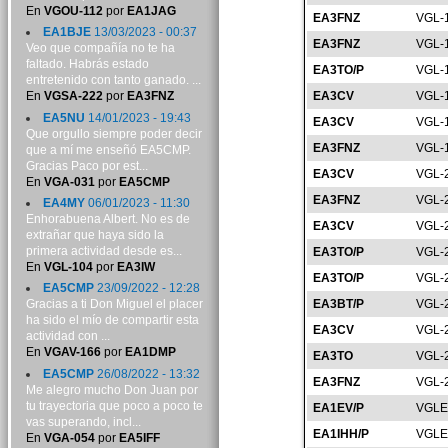
En
VGOU-112
por
EA1JAG
EA3FNZ
VGL-
EA1BJE
13/03/2023 - 00:37
EA3FNZ
VGL-
Veo que compañía no te ha
faltado. Habrás estado
EA3TO/P
VGL-
entretenido con tanto ganado. ...
EA3CV
VGL-
En
VGSA-222
por
EA3FNZ
EA5NU
14/01/2023 - 19:43
EA3CV
VGL-
Que orgullo siempre poder decir
EA3FNZ
VGL-
que a mí me enseñó EA5CMP.
Gracias Paco por est...
EA3CV
VGL-
En
VGA-031
por
EA5CMP
EA3FNZ
VGL-
EA4MY
06/01/2023 - 11:30
Enhorabuena Albert. No es de
EA3CV
VGL-
extrañar que haya sido la
primera actividad desde es...
EA3TO/P
VGL-
En
VGL-104
por
EA3IW
EA3TO/P
VGL-
EA5CMP
23/09/2022 - 12:28
EA3BT/P
VGL-
Gracias a ti Don Miguel el placer
ha sido el mío de compartir esta
EA3CV
VGL-
actividad con ...
En
VGAV-166
por
EA1DMP
EA3TO
VGL-
EA5CMP
26/08/2022 - 13:32
EA3FNZ
VGL-
Me alegro mucho Don Juan por
tu trayectoria que poco a poco te
EA1EV/P
VGLE
vas superando, incl...
EA1IHH/P
VGLE
En
VGA-054
por
EA5IFF