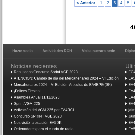
< Anterior
1
2
3
4
5
4
Hazte socio
Actividades RCH
Visita nuestra sede
Dipl
Noticias recientes
Ult
Resultados Concurso Sprint VGE 2023
EC4
ATENCION: Cambio de día del Mercahenares 2024 – VI Edición
EA5
Mercahenares 2024 – VI Edición: Artículos de EA4BPG (SK)
EA4
¡Felices Fiestas!
EA4
Asamblea Anual 11/11/2023
EA4
Sprint VGM-225
EA4
Activación del VGM-225 por EA4RCH
jai
Concurso SPRINT VGE 2023
Jai
Nos visitó la estación EA5DK
EA4
Ordenadores para el cuarto de radio
EA5