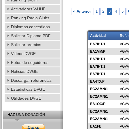
Ranking V-UHF
Activadores V-UHF
< Anterior
1
2
3
4
5
Ranking Radio Clubs
Diplomas concedidos
Solicitar Diploma PDF
Actividad
Refer
EA7IHT/1
VGVA
Solicitar premios
EA1VM/P
VGVA
Videos DVGE
EA7IHT/1
VGVA
Fotos de seguidores
EA7IHT/1
VGVA
Noticias DVGE
EA7IHT/1
VGVA
Descargar referencias
EA4TX/P
VGVA
Estadisticas DVGE
EC2AMN/1
VGVA
EC2AMN/1
VGVA
Utilidades DVGE
EA1OC/P
VGVA
EC2AMN/1
VGVA
HAZ
UNA DONACIÓN
EC2AMN/1
VGVA
EA1FE
VGVA