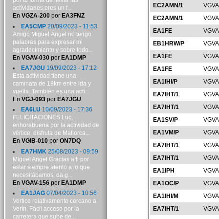
por tu forma de llevar las
EC2AMN/1
VGVA
actividades,eres un f...
En
VGZA-200
por
EA3FNZ
EC2AMN/1
VGVA
EA5CMP
20/09/2023 - 11:53
EA1FE
VGVA
Amigo Miguel Ángel no tengo
palabras para expresar mi
EB1HRW/P
VGVA
agradecimiento y sobre todo...
EA1FE
VGVA
En
VGAV-030
por
EA1DMP
EA7JGU
19/09/2023 - 17:12
EA1FE
VGVA
Esta actividad tiene una
EA1IHI/P
VGVA
caminata de 18km entre ida y
vuelta. También es una acti...
EA7IHT/1
VGVA
En
VGJ-093
por
EA7JGU
EA7IHT/1
VGVA
EA6LU
10/09/2023 - 17:36
FELICITACIONES Luc,
EA1SV/P
VGVA
enhorabuena por la actividad de
EA1VM/P
VGVA
vértice, disfruta de Mallorca...
En
VGIB-010
por
ON7DQ
EA7IHT/1
VGVA
EA7HMK
25/08/2023 - 09:59
EA7IHT/1
VGVA
Miguel Angel Gracias a ti por
estar siempre atento a lo que
EA1IPH
VGVA
necesitábamos, da g...
En
VGAV-156
por
EA1DMP
EA1OC/P
VGVA
EA1JAG
07/04/2023 - 10:56
EA1IHI/M
VGVA
Vertice relativamente cercano a
Verín. Fácil acceso por la
EA7IHT/1
VGVA
carretera que sube de...