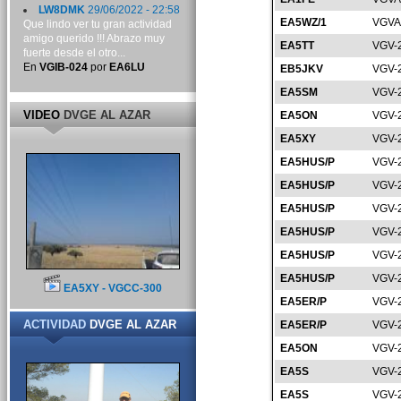
LW8DMK
29/06/2022 - 22:58
EA5WZ/1
VGVA
Que lindo ver tu gran actividad
amigo querido !!! Abrazo muy
EA5TT
VGV-
fuerte desde el otro...
En
VGIB-024
por
EA6LU
EB5JKV
VGV-
EA5SM
VGV-
VIDEO
DVGE AL AZAR
EA5ON
VGV-
EA5XY
VGV-
EA5HUS/P
VGV-
EA5HUS/P
VGV-
EA5HUS/P
VGV-
EA5HUS/P
VGV-
EA5HUS/P
VGV-
EA5HUS/P
VGV-
EA5XY - VGCC-300
EA5ER/P
VGV-
ACTIVIDAD
DVGE AL AZAR
EA5ER/P
VGV-
EA5ON
VGV-
EA5S
VGV-
EA5S
VGV-