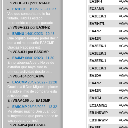
EA1IPH
VGVA
En
VGOU-112
por
EA1JAG
EC2AMN
VGVA
EA1BJE
13/03/2023 - 00:37
Veo que compañía no te ha
EA2EEK/1
VGVA
faltado. Habrás estado
entretenido con tanto ganado. ...
EA7IHT/1
VGVA
En
VGSA-222
por
EA3FNZ
EA4ZR
VGVA
EA5NU
14/01/2023 - 19:43
Que orgullo siempre poder decir
EA4ZR
VGVA
que a mí me enseñó EA5CMP.
EA2EEK/1
VGVA
Gracias Paco por est...
En
VGA-031
por
EA5CMP
EA2EEK/1
VGVA
EA4MY
06/01/2023 - 11:30
EA2EEK/1
VGVA
Enhorabuena Albert. No es de
extrañar que haya sido la
EA2EEK/1
VGVA
primera actividad desde es...
EA1DV
VGVA
En
VGL-104
por
EA3IW
EA5CMP
23/09/2022 - 12:28
EA4ZR
VGVA
Gracias a ti Don Miguel el placer
EA4ZR
VGVA
ha sido el mío de compartir esta
actividad con ...
EA1ITJ
VGVA
En
VGAV-166
por
EA1DMP
EC2AMN/1
VGVA
EA5CMP
26/08/2022 - 13:32
Me alegro mucho Don Juan por
EB1HRW/P
VGVA
tu trayectoria que poco a poco te
EB1HRW/P
VGVA
vas superando, incl...
En
VGA-054
por
EA5IFF
EA1FE
VGVA