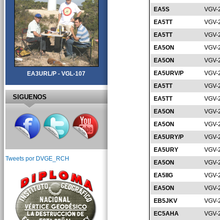
EA5S
VGV-
EA5TT
VGV-
EA5TT
VGV-
EA5ON
VGV-
EA5ON
VGV-
EA5URV/P
VGV-
EA3URL/P - VGL-107
EA5TT
VGV-
SIGUENOS
EA5TT
VGV-
EA5ON
VGV-
EA5ON
VGV-
EA5URY/P
VGV-
EA5URY
VGV-
Tweets por DVGE_RCH
EA5ON
VGV-
EA5IIG
VGV-
EA5ON
VGV-
EB5JKV
VGV-
EC5AHA
VGV-