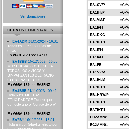
EA1SV/P
VGVA
EA1IHI/P
VGVA
Ver donaciones
EA1VM/P
VGVA
EA1IPH
VGVA
ULTIMOS
COMENTARIOS
EA1RKG
VGVA
EA4ADM
28/05/2024 - 16:31
EA7IHT/1
VGVA
Tenemos que hacer mas de
EA1IPH
VGVA
estas....
En
VGGU-173
por
EA4LO
EA1IPH
VGVA
EA4BBB
15/12/2023 - 10:56
EA1FE
VGVA
MUY BUENAS. OS DESEO A
TODOS LOS AMIGOS Y
EA1SV/P
VGVA
SIMPATIZANTES DEL RADIO
EA1IHI/M
VGVA
CLUB UNA FELICES...
En
VGSA-189
por
EA3FNZ
EA7IHT/1
VGVA
EA3BSE
21/11/2023 - 09:45
EB1HRW/P
VGVA
Hola Rafa. MUCHAS
FELICIDADES!!! Espero que te
EA7IHT/1
VGVA
den este año el 'Vértice de oro'
...
EA7IHT/1
VGVA
En
VGSA-189
por
EA3FNZ
EC2AMN/1
VGVA
EA7BY
16/11/2023 - 13:51
Hola amigo Rafael:te felicito por
EC2AMN/1
VGVA