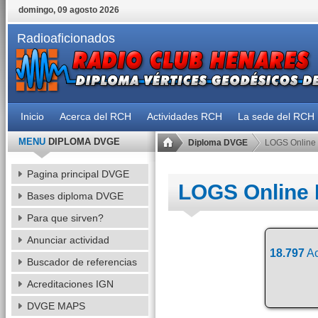
domingo, 09 agosto 2026
Radioaficionados
Inicio
Acerca del RCH
Actividades RCH
La sede del RCH
MENU
DIPLOMA DVGE
Diploma DVGE
LOGS Online
Pagina principal DVGE
LOGS Online
Bases diploma DVGE
Para que sirven?
Anunciar actividad
18.797
Ac
Buscador de referencias
Acreditaciones IGN
DVGE MAPS