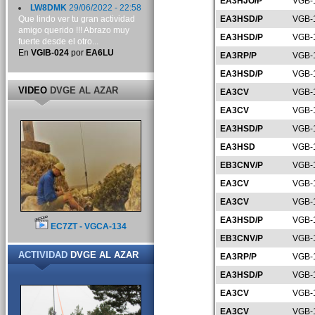
EA3HJO/P
VGB-
LW8DMK
29/06/2022 - 22:58
Que lindo ver tu gran actividad
EA3HSD/P
VGB-
amigo querido !!! Abrazo muy
EA3HSD/P
VGB-
fuerte desde el otro...
En
VGIB-024
por
EA6LU
EA3RP/P
VGB-
EA3HSD/P
VGB-
VIDEO
DVGE AL AZAR
EA3CV
VGB-
EA3CV
VGB-
EA3HSD/P
VGB-
EA3HSD
VGB-
EB3CNV/P
VGB-
EA3CV
VGB-
EA3CV
VGB-
EA3HSD/P
VGB-
EC7ZT - VGCA-134
EB3CNV/P
VGB-
ACTIVIDAD
DVGE AL AZAR
EA3RP/P
VGB-
EA3HSD/P
VGB-
EA3CV
VGB-
EA3CV
VGB-