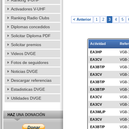
Ranking V-UHF
Activadores V-UHF
Ranking Radio Clubs
< Anterior
1
2
3
4
5
Diplomas concedidos
Solicitar Diploma PDF
Actividad
Refer
Solicitar premios
EA3HP
VGB-
Videos DVGE
EA3CV
VGB-
Fotos de seguidores
EA3BT/P
VGB-
Noticias DVGE
EA3CV
VGB-
Descargar referencias
EA3BT/P
VGB-
Estadisticas DVGE
EA3BT/P
VGB-
EA3CV
VGB-
Utilidades DVGE
EA3CV
VGB-
EA3WL/P
VGB-
HAZ
UNA DONACIÓN
EA3CV
VGB-
EA3BT/P
VGB-