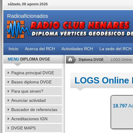
sábado, 08 agosto 2026
Radioaficionados
Inicio
Acerca del RCH
Actividades RCH
La sede del RCH
MENU
DIPLOMA DVGE
Diploma DVGE
LOGS Online
Pagina principal DVGE
LOGS Online
Bases diploma DVGE
Para que sirven?
Anunciar actividad
18.797
Ac
Buscador de referencias
Acreditaciones IGN
DVGE MAPS