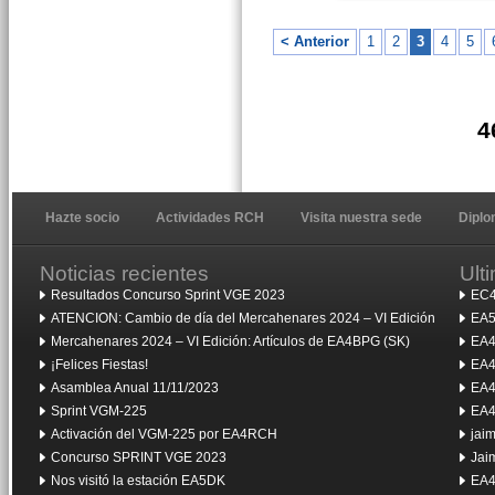
< Anterior
1
2
3
4
5
4
Hazte socio
Actividades RCH
Visita nuestra sede
Dipl
Noticias recientes
Ult
Resultados Concurso Sprint VGE 2023
EC4
ATENCION: Cambio de día del Mercahenares 2024 – VI Edición
EA5
Mercahenares 2024 – VI Edición: Artículos de EA4BPG (SK)
EA4
¡Felices Fiestas!
EA4
Asamblea Anual 11/11/2023
EA4
Sprint VGM-225
EA4
Activación del VGM-225 por EA4RCH
jai
Concurso SPRINT VGE 2023
Jai
Nos visitó la estación EA5DK
EA4