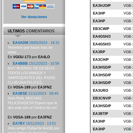
EA3HJO/P
VGB-
EA3HP
VGB-
Ver donaciones
EA3HP
VGB-
EB3CW/P
VGB-
ULTIMOS
COMENTARIOS
EA4GSH/3
VGB-
EA4ADM
28/05/2024 - 16:31
EA4GSH/3
VGB-
Tenemos que hacer mas de
EA3RP
VGB-
estas....
En
VGGU-173
por
EA4LO
EA3CH/P
VGB-
EA4BBB
15/12/2023 - 10:56
EA3HSD/P
VGB-
MUY BUENAS. OS DESEO A
TODOS LOS AMIGOS Y
EA3HSD/P
VGB-
SIMPATIZANTES DEL RADIO
CLUB UNA FELICES...
EA3HSD/P
VGB-
En
VGSA-189
por
EA3FNZ
EA3URO
VGB-
EA3BSE
21/11/2023 - 09:45
Hola Rafa. MUCHAS
EB3CNV/P
VGB-
FELICIDADES!!! Espero que te
EA3HSD/P
VGB-
den este año el 'Vértice de oro'
...
EA3BT/P
VGB-
En
VGSA-189
por
EA3FNZ
EA3HP
VGB-
EA7BY
16/11/2023 - 13:51
Hola amigo Rafael:te felicito por
EA3HP
VGB-