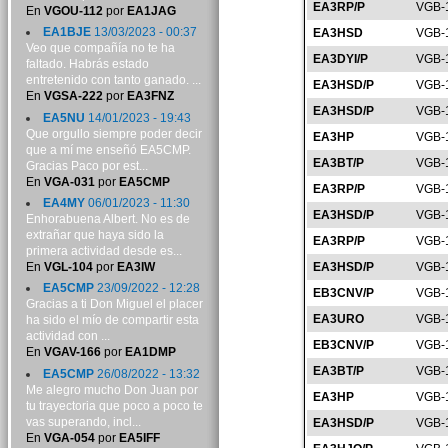
EA3RP/P
VGB-
En
VGOU-112
por
EA1JAG
EA1BJE
13/03/2023 - 00:37
EA3HSD
VGB-
Veo que compañía no te ha
EA3DYI/P
VGB-
faltado. Habrás estado
entretenido con tanto ganado. ...
EA3HSD/P
VGB-
En
VGSA-222
por
EA3FNZ
EA3HSD/P
VGB-
EA5NU
14/01/2023 - 19:43
Que orgullo siempre poder decir
EA3HP
VGB-
que a mí me enseñó EA5CMP.
EA3BT/P
VGB-
Gracias Paco por est...
En
VGA-031
por
EA5CMP
EA3RP/P
VGB-
EA4MY
06/01/2023 - 11:30
EA3HSD/P
VGB-
Enhorabuena Albert. No es de
extrañar que haya sido la
EA3RP/P
VGB-
primera actividad desde es...
En
VGL-104
por
EA3IW
EA3HSD/P
VGB-
EA5CMP
23/09/2022 - 12:28
EB3CNV/P
VGB-
Gracias a ti Don Miguel el placer
EA3URO
VGB-
ha sido el mío de compartir esta
actividad con ...
EB3CNV/P
VGB-
En
VGAV-166
por
EA1DMP
EA3BT/P
VGB-
EA5CMP
26/08/2022 - 13:32
Me alegro mucho Don Juan por
EA3HP
VGB-
tu trayectoria que poco a poco te
vas superando, incl...
EA3HSD/P
VGB-
En
VGA-054
por
EA5IFF