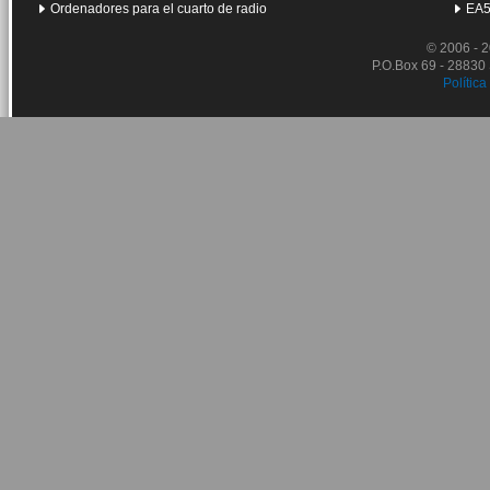
Ordenadores para el cuarto de radio
EA5
© 2006 - 
P.O.Box 69 - 28830
Política