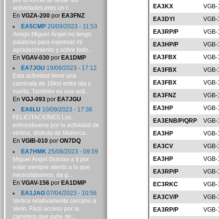
por tu forma de llevar las
EA3KX
VGB-
actividades,eres un f...
En
VGZA-200
por
EA3FNZ
EA3DYI
VGB-
EA5CMP
20/09/2023 - 11:53
EA3RP/P
VGB-
Amigo Miguel Ángel no tengo
palabras para expresar mi
EA3HP/P
VGB-
agradecimiento y sobre todo...
EA3FBX
VGB-
En
VGAV-030
por
EA1DMP
EA7JGU
19/09/2023 - 17:12
EA3FBX
VGB-
Esta actividad tiene una
EA3FBX
VGB-
caminata de 18km entre ida y
vuelta. También es una acti...
EA3FNZ
VGB-
En
VGJ-093
por
EA7JGU
EA3HP
VGB-
EA6LU
10/09/2023 - 17:36
FELICITACIONES Luc,
EA3ENB/P/QRP
VGB-
enhorabuena por la actividad de
vértice, disfruta de Mallorca...
EA3HP
VGB-
En
VGIB-010
por
ON7DQ
EA3CV
VGB-
EA7HMK
25/08/2023 - 09:59
EA3HP
VGB-
Miguel Angel Gracias a ti por
estar siempre atento a lo que
EA3RP/P
VGB-
necesitábamos, da g...
En
VGAV-156
por
EA1DMP
EC3RKC
VGB-
EA1JAG
07/04/2023 - 10:56
EA3CV/P
VGB-
Vertice relativamente cercano a
Verín. Fácil acceso por la
EA3RP/P
VGB-
carretera que sube de...