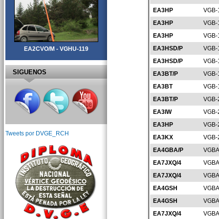
EA3HP
VGB-
EA3HP
VGB-
EA3HP
VGB-
EA3HSD/P
VGB-
EA2CVO/M - VGHU-119
EA3HSD/P
VGB-
SIGUENOS
EA3BT/P
VGB-
EA3BT
VGB-
EA3BT/P
VGB-
EA3IW
VGB-
EA3HP
VGB-
Tweets por DVGE_RCH
EA3KX
VGB-
EA4GBA/P
VGBA
EA7JXQ/4
VGBA
EA7JXQ/4
VGBA
EA4GSH
VGBA
EA4GSH
VGBA
EA7JXQ/4
VGBA